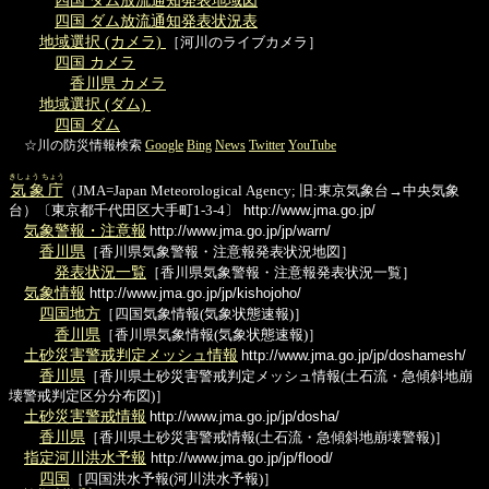
四国 ダム放流通知発表状況表
地域選択 (カメラ)
［河川のライブカメラ］
四国 カメラ
香川県 カメラ
地域選択 (ダム)
四国 ダム
☆川の防災情報検索
Google
Bing
News
Twitter
YouTube
きしょう ちょう
気象庁
（JMA=Japan Meteorological Agency; 旧:東京気象台→中央気象
台）〔東京都千代田区大手町1-3-4〕
http://www.jma.go.jp/
気象警報・注意報
http://www.jma.go.jp/jp/warn/
香川県
［香川県気象警報・注意報発表状況地図］
発表状況一覧
［香川県気象警報・注意報発表状況一覧］
気象情報
http://www.jma.go.jp/jp/kishojoho/
四国地方
［四国気象情報(気象状態速報)］
香川県
［香川県気象情報(気象状態速報)］
土砂災害警戒判定メッシュ情報
http://www.jma.go.jp/jp/doshamesh/
香川県
［香川県土砂災害警戒判定メッシュ情報(土石流・急傾斜地崩
壊警戒判定区分分布図)］
土砂災害警戒情報
http://www.jma.go.jp/jp/dosha/
香川県
［香川県土砂災害警戒情報(土石流・急傾斜地崩壊警報)］
指定河川洪水予報
http://www.jma.go.jp/jp/flood/
四国
［四国洪水予報(河川洪水予報)］