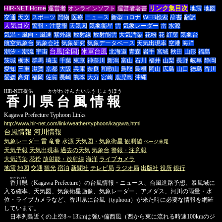
リンク集目次
HIR-NET Home
運営者
オンラインソフト
運営者著書
地震
地図
交通
天文
スポーツ
買物
医療
ニュース
新型コロナ
WEB検索
辞書
翻訳
天気目次
警報・注意報
天気図
気象衛星
雲
気象レーダー
雷
水源
気温・風向・風速
紫外線
放射線
放射能雲
大気汚染
花粉
花
紅葉
気象台
航空気象台
気象会社
気象研究
気象データベース
天気出現率
空港
海洋
台風(全国)
米軍台風
潮汐・潮流
宇宙
北海道
青森
岩手
宮城
秋田
山形
福島
茨城
栃木
群馬
埼玉
千葉
東京
神奈川
新潟
富山
石川
福井
山梨
長野
岐阜
静岡
愛知
三重
滋賀
京都
大阪
兵庫
奈良
和歌山
鳥取
島根
岡山
広島
山口
徳島
香川
愛媛
高知
福岡
佐賀
長崎
熊本
大分
宮崎
鹿児島
沖縄
HIR-NET提供 かがわ けん たいふう じょうほう
香川県台風情報
Kagawa Prefecture Typhoon Links
http://www.hir-net.com/link/weather/typhoon/kagawa.html
台風情報
河川情報
気象レーダー
雷
竜巻
水源
天気図・気象衛星
観測値
ページ末尾
天気予報
天気出現率
過去の天気
気象台
警報・注意報
大気汚染
花粉
放射能・放射線
海洋
ライブカメラ
地震
地図
交通
観光
宿泊
新聞社
テレビ局
ラジオ局
出版社
役所
銀行
かがわ けん
香川県
（Kagawa Prefecture）の台風情報・ニュース、台風進路予想、暴風域に
入る確率、天気図、気象衛星画像、気象レーダー、アメダス、河川の雨量・水
位・ライブカメラなど、香川県に台風（typhoon）が来た時に必要な情報を網羅
しています。
日本列島近くの上空8～13kmは強い偏西風（西から東に流れる時速100kmのジ