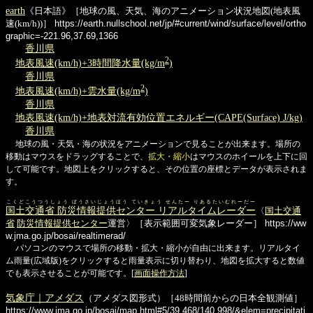
earth
《日本語》［地球の風、天気、海のアニメーション状況地図(地表風
速(km/h))］
https://earth.nullschool.net/jp/#current/wind/surface/level/ortho
graphic=-221.96,37.69,1366
香川県
2
地表風速(km/h)+3時間降水量(kg/m
)
香川県
2
地表風速(km/h)+雲水量(kg/m
)
香川県
地表風速(km/h)+地表対流有効位置エネルギー(CAPE(Surface) J/kg)
香川県
地球の風・天気・海の状況をアニメーションで見ることが出来ます。場所の
移動はマウスをドラッグすることで、
拡大・縮小
はマウスのホイールを上下に回
して可能です。地図上をクリックすると、その位置の座標とデータが表示されま
す。
こくどこうつうしょう ぼうさいじょうほう ていきょう せんたー りあるたいむれーだー
国土交通省 防災情報提供センター リアルタイムレーダー
〈
国土交通
省
防災情報提供センター
運営〉［表示範囲可変気象レーダー］
https://ww
w.jma.go.jp/bosai/realtimerad/
パソコンのマウスで場所の移動・拡大・縮小が自由に出来ます。リアルタイ
ム雨量(広域版)をクリックすると雨量表示に切り替わり、地図を拡大すると数値
でも表示させることが可能です。[
画面操作方法
]
気象庁｜アメダス
（アメダス図形式）［48時間前からの日本全観測値］
https://www.jma.go.jp/bosai/map.html#5/39.468/140.998/&elem=precipitati