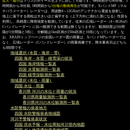
拡大・縮小
はマウスのホイールを上下に回して可能です。6時間前から60分毎、3
時間前から30分前, 1時間前から
5分毎の動画再生
が可能です。XバンドMP（マル
チパラメーター）レーダーは、周波数8～12GHzのアンテナから電波を放射し、
地上に落下する雨粒は大きいほど扁平する（上下方向に潰れた形になる）性質を
利用し、高精度に降雨強度を観測しています。従来の広域レーダー（4～8GHzの
Cバンドレーダー）に比べ観測できる範囲は狭くなりますが、観測頻度は5分間
隔が1分間隔と5倍に、分解能は1km区画が250m区画と16倍になっています。な
お、XRAINトップページの全国レーダー図の雨量は、XバンドMPレーダーでは
なく、広域レーダー（Cバンドレーダー）の雨量画像です。降水量表示はどちら
も8段階です。
地域選択 (水質・海岸・雪)
四国 海岸・水質・積雪深の状況
四国 海岸情報一覧表
四国 水質観測所一覧表
四国 積雪深観測所一覧表
地域選択 (水位・雨量)
四国 水位・雨量
香川県 河川の水位と雨量の状況
香川県雨量観測所一覧表
香川県河川の水位観測所一覧表
水防警報の発表地方
四国 水防警報発表地域図
河川予警報発表状況
四国 洪水予報・水位周知河川管内地図
四国 ダム放流通知発表地域図