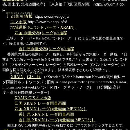
省, 国土庁, 北海道開発庁）〔東京都千代田区霞が関〕
http://www.mlit.go.j
p/
かわ の ぼうさい じょうほう
川の防災情報
http://www.river.go.jp/
スマホ版
http://www.river.go.jp/s/
地域選択 (Cバンドレーダ・XRAIN)
四国 雨量分布(レーダ)の推移
広域レーダー（4～8GHzのCバンドレーダー）による日本全国の雨量画像で
す。降水量表示は8段階です。
香川県雨量分布(レーダ)の推移
香川県の最新の気象レーダー画像と、1時間前からの気象レーダー動画、７日
前までの気象レーダー画像を５分間隔で見ることが出来ます。XRAIN（Xバンド
MP（マルチパラメーター）レーダー）と広域レーダー（Cバンドレーダー）の
画像を切り替えることが出来ます。降水量表示はどちらも8段階です。
エックスレイン
ジー アイ エスばん
XRAIN
GIS版
（eXtended RAdar Information Network(高性能レー
ダ雨量計ネットワーク)）; 旧称:X-band polarimetric (multi parameter) RAdar
Information Network(XバンドMPレーダネットワーク)）［1分間隔:高頻
度・高分解能雨量レーダー］
XRAIN GISスマホ版
四国 XRAIN レーダ雨量画面
四国 XRAIN レーダ雨量画面 MENUなし
香川県 XRAIN レーダ雨量画面
香川県 XRAIN レーダ雨量画面 MENUなし
四国あるいは香川県中央部から移動するにはマウスをドラッグすることで、