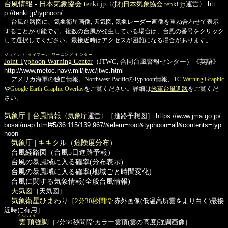
台風情報 - 日本気象協会 tenki.jp
〈
(財)日本気象協会
tenki.jp
運営〉
htt
p://tenki.jp/typhoon/
台風進路図に、気象衛星画像,
天気図,
気象レーダー画像を重ね合わせて表示
することが可能です。複数の台風が発生している場合は、台風の番号をクリック
して選択してください。最接近時はアクセスが困難になる場合があります。
ジョイント タイフーン ワーニング センター
Joint Typhoon Warning Center
（JTWC; 合同台風警報センター）《英語》
http://www.metoc.navy.mil/jtwc/jtwc.html
アメリカ海軍の独自情報。Northwest PacificのTyphoon情報、
TC Warning Graphic
や
Google Earth Graphic Overlay
をご覧ください。詳細は
米軍台風進路
をご覧くだ
さい。
気象庁｜台風情報
〈
気象庁
運営〉［進路予想図］
https://www.jma.go.jp/
bosai/map.html#5/36.115/139.967/&elem=root&typhoon=all&contents=typ
hoon
気象庁 | キキクル（危険度分布）
台風経路図（台風5日進路予報）
台風の暴風域に入る確率(分布表示)
台風の暴風域に入る確率(地域ごと時間変化)
台風に関する気象情報(全般台風情報)
天気図
［天気図］
気象衛星ひまわり
［
2分30秒間隔
:赤外画像(低温高所雲をより白く)最接
近時に有用］
うんちょう
雲頂
強調
［2分30秒間隔:カラー雲頂(雲の高度)強調画像］