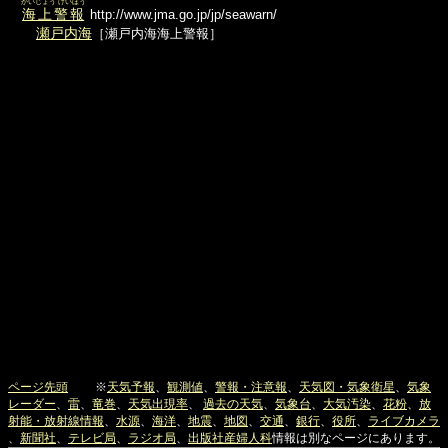
かいじょう けいほう
海上警報
http://www.jma.go.jp/jp/seawarn/
瀬戸内海
［瀬戸内海海上警報］
ページ先頭
※
天気予報
、
観測値
、
警報・注意報
、
天気図・気象衛星
、
気象
レーダー
、
雷
、
竜巻
、
天気出現率
、
過去の天気
、
気象台
、
大気汚染
、
花粉
、
放
射能・放射線情報
、
水源
、
海洋
、
地震
、
地図
、
交通
、
銀行
、
役所
、
ライブカメラ
、
新聞社
、
テレビ局
、
ラジオ局
、
出版社
産婦人科
情報は別なページにあります。