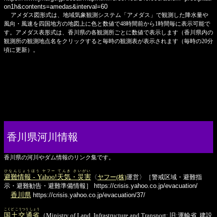
on1h&contents=amedas&interval=60
アメダス図形式は、地域気象観測システム「アメダス」で観測した降水量や
風向・風速を四国地方の地図上に色と数値で48時間前から1時間毎に表示可能で
す。アメダス表形式は、香川県の各観測所ごとに数値で表示します（香川県内の
観測所の観測地点名をクリックすると毎時の観測表が表示されます（毎時の20分
頃に更新）。
香川県河川情報
香川県の河川やダム情報のリンク集です。
ひなんじょうほう ヤフー てんき さいがい
避難情報 - Yahoo!天気・災害
〈
ヤフー(株)
運営〉［警戒区域・避難指
示・避難勧告・避難準備情報］
https://crisis.yahoo.co.jp/evacuation/
香川県
https://crisis.yahoo.co.jp/evacuation/37/
こくど こうつう しょう
国土交通省
（Ministry of Land, Infrastructure and Transport; 旧:運輸省, 建設