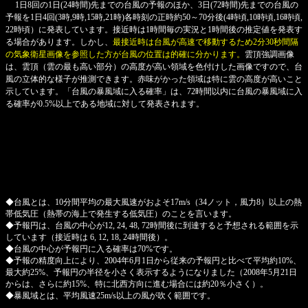
1日8回の1日(24時間)先までの台風の予報のほか、3日(72時間)先までの台風の
予報を1日4回(3時,9時,15時,21時)各時刻の正時約50～70分後(4時頃,10時頃,16時頃,
22時頃）に発表しています。接近時は1時間毎の実況と1時間後の推定値を発表す
る場合があります。しかし、
最接近時は台風が高速で移動するため2分30秒間隔
の気象衛星画像を参照した方が台風の位置は的確に分かります。
雲頂強調画像
は、雲頂（雲の最も高い部分）の高度が高い領域を色付けした画像ですので、台
風の立体的な様子が推測できます。赤味がかった領域は特に雲の高度が高いこと
示しています。「台風の暴風域に入る確率」は、72時間以内に台風の暴風域に入
る確率が0.5%以上である地域に対して発表されます。
◆台風とは、10分間平均の最大風速がおよそ17m/s（34ノット，風力8）以上の熱
帯低気圧（熱帯の海上で発生する低気圧）のことを言います。
◆予報円は、台風の中心が12, 24, 48, 72時間後に到達すると予想される範囲を示
しています（接近時は 6, 12, 18, 24時間後）。
◆台風の中心が予報円に入る確率は70%です。
◆予報の精度向上により、2004年6月1日から従来の予報円と比べて平均約10%、
最大約25%、予報円の半径を小さく表示するようになりました（2008年5月21日
からは、さらに約15%、特に北西方向に進む場合には約20％小さく）。
◆暴風域とは、平均風速25m/s以上の風が吹く範囲です。