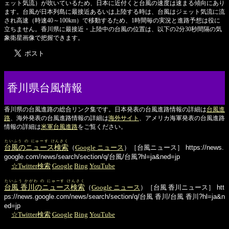
ェット気流）が吹いているため、日本に近付くと台風の速度は速まる傾向にあり
ます。台風が日本列島に最接近あるいは上陸する時は、台風はジェット気流に流
され高速（時速40～100km）で移動するため、1時間毎の実況と進路予想は役に
立ちません。香川県に最接近・上陸中の台風の位置は、以下の2分30秒間隔の気
象衛星画像で把握できます。
香川県台風情報
香川県の台風進路の総合リンク集です。日本発表の台風進路情報の詳細は
台風進
路
、海外発表の台風進路情報の詳細は
海外サイト
、アメリカ海軍発表の台風進路
情報の詳細は
米軍台風進路
をご覧ください。
たいふう の にゅーす けんさく
台風のニュース検索
（
Google ニュース
）［台風ニュース］
https://news.
google.com/news/search/section/q/台風/台風?hl=ja&ned=jp
☆Twitter検索
Google
Bing
YouTube
たいふう かがわ の にゅーす けんさく
台風 香川のニュース検索
（
Google ニュース
）［台風 香川ニュース］
htt
ps://news.google.com/news/search/section/q/台風 香川/台風 香川?hl=ja&n
ed=jp
☆Twitter検索
Google
Bing
YouTube