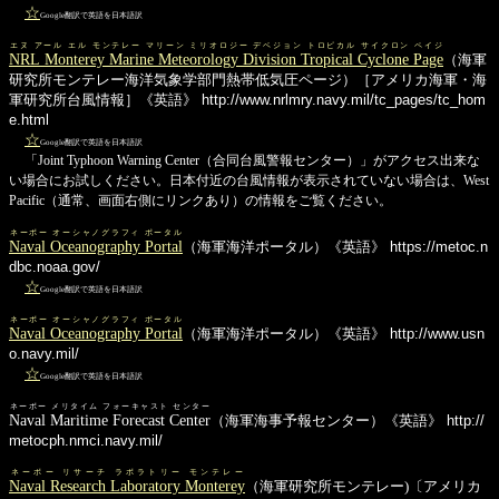
☆
Google翻訳で英語を日本語訳
エヌ アール エル モンテレー マリーン ミリオロジー デベジョン トロピカル サイクロン ペイジ
NRL Monterey Marine Meteorology Division Tropical Cyclone Page
（海軍
研究所モンテレー海洋気象学部門熱帯低気圧ページ）［アメリカ海軍・海
軍研究所台風情報］《英語》
http://www.nrlmry.navy.mil/tc_pages/tc_hom
e.html
☆
Google翻訳で英語を日本語訳
「Joint Typhoon Warning Center（合同台風警報センター）」がアクセス出来な
い場合にお試しください。日本付近の台風情報が表示されていない場合は、West
Pacific（通常、画面右側にリンクあり）の情報をご覧ください。
ネーボー オーシャノグラフィ ポータル
Naval Oceanography Portal
（海軍海洋ポータル）《英語》
https://metoc.n
dbc.noaa.gov/
☆
Google翻訳で英語を日本語訳
ネーボー オーシャノグラフィ ポータル
Naval Oceanography Portal
（海軍海洋ポータル）《英語》
http://www.usn
o.navy.mil/
☆
Google翻訳で英語を日本語訳
ネーボー メリタイム フォーキャスト センター
Naval Maritime Forecast Center
（海軍海事予報センター）《英語》
http://
metocph.nmci.navy.mil/
ネーボー リサーチ ラボラトリー モンテレー
Naval Research Laboratory Monterey
（海軍研究所モンテレー)〔アメリカ