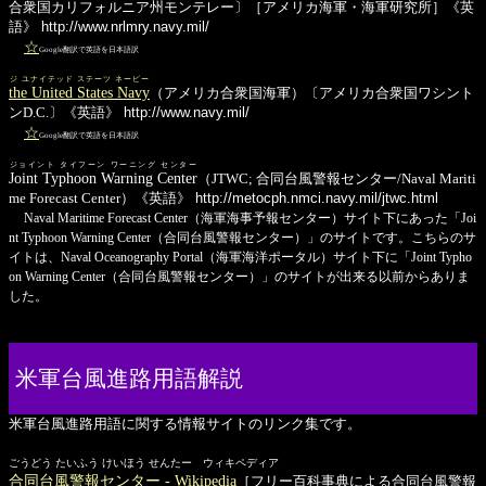
合衆国カリフォルニア州モンテレー〕［アメリカ海軍・海軍研究所］《英
語》
http://www.nrlmry.navy.mil/
☆
Google翻訳で英語を日本語訳
ジ ユナイテッド ステーツ ネービー
the United States Navy
（アメリカ合衆国海軍）〔アメリカ合衆国ワシント
ンD.C.〕《英語》
http://www.navy.mil/
☆
Google翻訳で英語を日本語訳
ジョイント タイフーン ワーニング センター
Joint Typhoon Warning Center
（JTWC; 合同台風警報センター/Naval Mariti
me Forecast Center）《英語》
http://metocph.nmci.navy.mil/jtwc.html
Naval Maritime Forecast Center（海軍海事予報センター）サイト下にあった「Joi
nt Typhoon Warning Center（合同台風警報センター）」のサイトです。こちらのサ
イトは、Naval Oceanography Portal（海軍海洋ポータル）サイト下に「Joint Typho
on Warning Center（合同台風警報センター）」のサイトが出来る以前からありま
した。
米軍台風進路用語解説
米軍台風進路用語に関する情報サイトのリンク集です。
ごうどう たいふう けいほう せんたー ウィキペディア
合同台風警報センター - Wikipedia
［フリー百科事典による合同台風警報