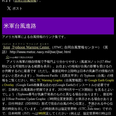
れます（
日本の台風情報
）。
米軍台風進路
アメリカ海軍による台風情報のリンク集です。
ジョイント
タイフーン
ワーニング
センター
Joint
Typhoon
Warning
Center
（JTWC; 合同台風警報センター）《英
語》
http://www.metoc.navy.mil/jtwc/jtwc.html
☆
Google翻訳で英語を日本語訳
アメリカ海軍の独自情報で予報円より分かりやすい（風速34ノット(17.49m/
秒)になる可能性がある範囲を表示）。お住まいの地域が台風の影響を受けるの
か判断するのに最適です（ただし、最接近時や上陸時は日本の気象庁の情報の方
がよいと思われます）。Northwest Pacific（北西太平洋）の Typhoon（台風）の情
報をご覧ください。特に
TC Warning Graphic
（台風警報図）や
Google Earth Graphi
c Overlay
（Google Earth画像重ね合わせ(Google Earthのインスートルが必要です
が、立体的に台風進路が把握できます。2013年6月サービス開始)）を見るとよい
でしょう（Typhoon番号が気象庁発表のものと異なる場合があります）。接近時
は 3 Hour Position Update Graphic（3時間位置更新図）が表示される場合がありま
す。日付/時刻Z（DD/HHZ）形式で現在の台風の中心位置と、予測される中心位
ズールー
置の時刻を示しています。この時刻表示は協定世界時（UTC;
Zulu
time）ですの
で、日本時間（JST）へは
9時間
足してください（例えば、協定世界時11時は日