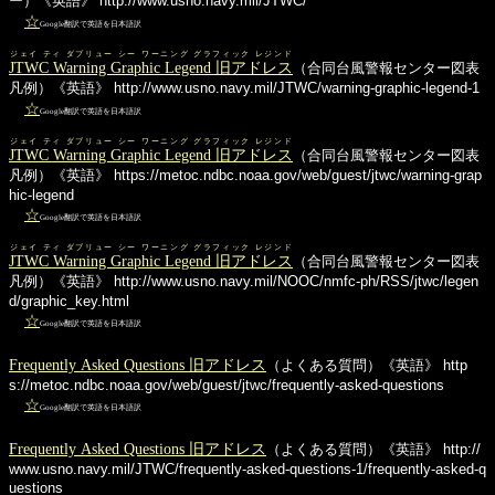
ー）《英語》
http://www.usno.navy.mil/JTWC/
☆
Google翻訳で英語を日本語訳
ジェイ ティ ダブリュー シー ワーニング グラフィック レジンド
JTWC Warning Graphic Legend 旧アドレス
（合同台風警報センター図表
凡例）《英語》
http://www.usno.navy.mil/JTWC/warning-graphic-legend-1
☆
Google翻訳で英語を日本語訳
ジェイ ティ ダブリュー シー ワーニング グラフィック レジンド
JTWC Warning Graphic Legend 旧アドレス
（合同台風警報センター図表
凡例）《英語》
https://metoc.ndbc.noaa.gov/web/guest/jtwc/warning-grap
hic-legend
☆
Google翻訳で英語を日本語訳
ジェイ ティ ダブリュー シー ワーニング グラフィック レジンド
JTWC Warning Graphic Legend 旧アドレス
（合同台風警報センター図表
凡例）《英語》
http://www.usno.navy.mil/NOOC/nmfc-ph/RSS/jtwc/legen
d/graphic_key.html
☆
Google翻訳で英語を日本語訳
Frequently Asked Questions 旧アドレス
（よくある質問）《英語》
http
s://metoc.ndbc.noaa.gov/web/guest/jtwc/frequently-asked-questions
☆
Google翻訳で英語を日本語訳
Frequently Asked Questions 旧アドレス
（よくある質問）《英語》
http://
www.usno.navy.mil/JTWC/frequently-asked-questions-1/frequently-asked-q
uestions