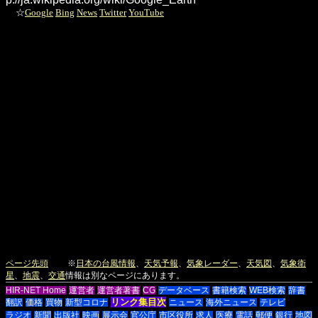
☆
Google
Bing
News
Twitter
YouTube
ページ先頭
※
日本の台風情報
、
天気予報
、
気象レーダー
、
天気図
、
気象衛
星
、
地震
、
交通
情報は別なページにあります。
HIR-NET Home
運営者
運営者著書
CG
データベース
書籍検索
WEB検索
辞書
リンク集目次
翻訳
価格
買物
新型コロナ
ニュース
海外ニュース
テレビ
ラジオ
新聞
出版社
映画
展示会
官公庁
市区役所
求人
医療
電話
郵便
銀行
地図