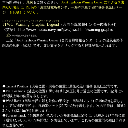
本時間20時）。
凡例
もご覧ください。
Joint Typhoon Warning Center にアクセス出
来ない場合は、以下の
「海軍研究所モンテレー海洋気象学部門熱帯低気圧ペー
ジ」
をお試しください。
ジェイ ティ ダブリュー シー ワーニング グラフィック レジンド
JTWC Warning Graphic Legend
（合同台風警報センター図表凡例）
《英語》
http://www.metoc.navy.mil/jtwc/jtwc.html?warning-graphic
☆
Google翻訳で英語を日本語訳
上記「Joint Typhoon Warning Center（合同台風警報センター）」の台風進路予
想図の凡例（解説）です。赤い文字をクリックすると解説が表示されます。
◆Current Position（現在位置）現在の位置は最後の黒い熱帯低気圧記号です。
◆Past Positions（過去の位置）黒い熱帯低気圧記号は過去の位置です。記号は6
時間以上毎の位置を表します。
◆Wind Radii（風速半径）最も外側の半径は、風速34ノット(17.49m/秒)を表しま
す。第2の風速半径は、風速50ノット(25.72m/秒)を表します。次の半径は、風速6
3ノット(32.41m/秒)を表します。
◆Forecast Track（予想進路）色の付いた熱帯低気圧記号は、現在および予想位置
（通常12, 24, 36, 48, 72時間後）を表現しています。これらの位置間の線は予測さ
れた進路です。