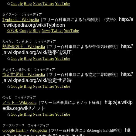
☆
Google
Bing
News
Twitter
YouTube
タイフーン ウィキペディア
http://e
Typhoon - Wikipedia
［フリー百科事典による台風解説］《英語》
n.wikipedia.org/wiki/Typhoon
☆和訳
Google
Bing
News
Twitter
YouTube
ねったい ていき あつ ウィキペディア
http://
熱帯低気圧 - Wikipedia
［フリー百科事典による熱帯低気圧解説］
ja.wikipedia.org/wiki/熱帯低気圧
☆
Google
Bing
News
Twitter
YouTube
きょうてい せかいじ ウィキペディア
http://
協定世界時 - Wikipedia
［フリー百科事典による協定世界時解説］
ja.wikipedia.org/wiki/協定世界時
☆
Google
Bing
News
Twitter
YouTube
のっと ウィキペディア
http://ja.wikip
ノット - Wikipedia
［フリー百科事典によるノット解説］
edia.org/wiki/ノット
☆
Google
Bing
News
Twitter
YouTube
グーグル アース ウィキペディア
htt
Google Earth - Wikipedia
［フリー百科事典によるGoogle Earth解説］
p://ja.wikipedia.org/wiki/Google_Earth