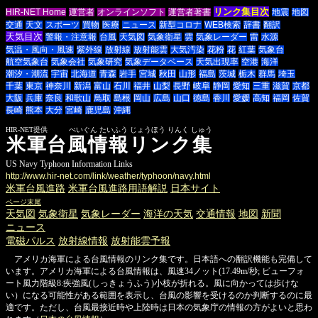
リンク集目次
HIR-NET Home
運営者
オンラインソフト
運営者著書
地震
地図
交通
天文
スポーツ
買物
医療
ニュース
新型コロナ
WEB検索
辞書
翻訳
天気目次
警報・注意報
台風
天気図
気象衛星
雲
気象レーダー
雷
水源
気温・風向・風速
紫外線
放射線
放射能雲
大気汚染
花粉
花
紅葉
気象台
航空気象台
気象会社
気象研究
気象データベース
天気出現率
空港
海洋
潮汐・潮流
宇宙
北海道
青森
岩手
宮城
秋田
山形
福島
茨城
栃木
群馬
埼玉
千葉
東京
神奈川
新潟
富山
石川
福井
山梨
長野
岐阜
静岡
愛知
三重
滋賀
京都
大阪
兵庫
奈良
和歌山
鳥取
島根
岡山
広島
山口
徳島
香川
愛媛
高知
福岡
佐賀
長崎
熊本
大分
宮崎
鹿児島
沖縄
HIR-NET提供 べいぐん たいふう じょうほう りんく しゅう
米軍台風情報リンク集
US Navy Typhoon Information Links
http://www.hir-net.com/link/weather/typhoon/navy.html
米軍台風進路
米軍台風進路用語解説
日本サイト
ページ末尾
天気図
気象衛星
気象レーダー
海洋の天気
交通情報
地図
新聞
ニュース
電磁パルス
放射線情報
放射能雲予報
アメリカ海軍による台風情報のリンク集です。日本語への翻訳機能も完備して
います。アメリカ海軍による台風情報は、風速34ノット(17.49m/秒; ビューフォ
ート風力階級8:疾強風(しっきょうふう)小枝が折れる。風に向かっては歩けな
い）になる可能性がある範囲を表示し、台風の影響を受けるのか判断するのに最
適です。ただし、台風最接近時や上陸時は日本の気象庁の情報の方がよいと思わ