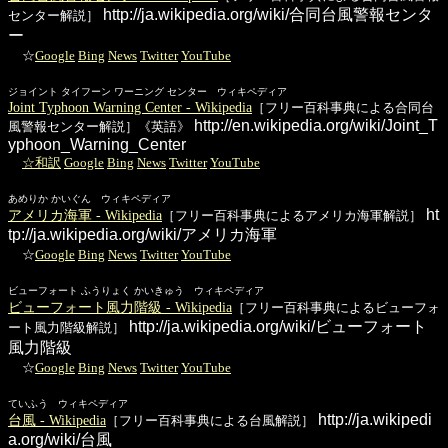
http://ja.wikipedia.org/wiki/合同台風警報センタ
センター解説］
ー
☆
Google
Bing
News
Twitter
YouTube
ジョイント タイフーン ワーニング センター ウィキペディア
Joint Typhoon Warning Center - Wikipedia
［フリー百科事典による合同台
http://en.wikipedia.org/wiki/Joint_T
風警報センター解説］《英語》
yphoon_Warning_Center
☆和訳
Google
Bing
News
Twitter
YouTube
あめりか かいぐん ウィキペディア
ht
アメリカ海軍 - Wikipedia
［フリー百科事典によるアメリカ海軍解説］
tp://ja.wikipedia.org/wiki/アメリカ海軍
☆
Google
Bing
News
Twitter
YouTube
ビューフォート ふうりょく かいきゅう ウィキペディア
ビューフォート風力階級 - Wikipedia
［フリー百科事典によるビューフォ
http://ja.wikipedia.org/wiki/ビューフォート
ート風力階級解説］
風力階級
☆
Google
Bing
News
Twitter
YouTube
ていふう ウィキペディア
http://ja.wikipedi
台風 - Wikipedia
［フリー百科事典による台風解説］
a.org/wiki/台風