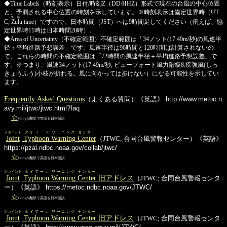
◆Time Labels（時刻表示）日付/時刻Z（DD/HHZ）形式で現在の台風の中心位置
と、予測される中心位置の時刻を示しています。※時刻表示は協定世界時（UT
ズールー
C;
Zulu
time）ですので、日本時間（JST）へは9時間足してください（例えば、協
定世界時11時は日本時間20時）。
◆Area of Uncertainty（不確定範囲）不確定範囲は「34ノット(17.49m/秒)の風速半
径＋平均進路予想誤差」です。風速半径は96時間と120時間は計算されないの
で、これらの時間の不確定範囲は「72時間の風速半径＋平均進路予想誤差」で
す。※つまり、風速34ノット(17.49m/秒; ビューフォート風力階級8:疾強風(しっ
きょうふう)小枝が折れる。風に向かっては歩けない）になる可能性を示してい
ます。
Frequently Asked Questions
（よくある質問）《英語》
http://www.metoc.n
avy.mil/jtwc/jtwc.html?faq
☆
Google翻訳で英語を日本語訳
ジョイント
タイフーン
ワーニング
センター
Joint
Typhoon
Warning
Center
（JTWC; 合同台風警報センター）《英語》
https://pzal.ndbc.noaa.gov/collab/jtwc/
☆
Google翻訳で英語を日本語訳
ジョイント
タイフーン
ワーニング
センター
Joint
Typhoon
Warning
Center
旧アドレス
（JTWC; 合同台風警報センタ
ー）《英語》
https://metoc.ndbc.noaa.gov/JTWC/
☆
Google翻訳で英語を日本語訳
ジョイント
タイフーン
ワーニング
センター
Joint
Typhoon
Warning
Center
旧アドレス
（JTWC; 合同台風警報センタ