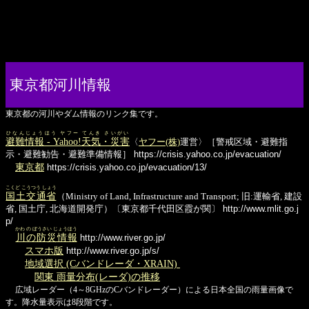
東京都河川情報
東京都の河川やダム情報のリンク集です。
ひなんじょうほう ヤフー てんき さいがい
避難情報 - Yahoo!天気・災害
〈
ヤフー(株)
運営〉［警戒区域・避難指
示・避難勧告・避難準備情報］
https://crisis.yahoo.co.jp/evacuation/
東京都
https://crisis.yahoo.co.jp/evacuation/13/
こくど こうつう しょう
国土交通省
（Ministry of Land, Infrastructure and Transport; 旧:運輸省, 建設
省, 国土庁, 北海道開発庁）〔東京都千代田区霞が関〕
http://www.mlit.go.j
p/
かわ の ぼうさい じょうほう
川の防災情報
http://www.river.go.jp/
スマホ版
http://www.river.go.jp/s/
地域選択 (Cバンドレーダ・XRAIN)
関東 雨量分布(レーダ)の推移
広域レーダー（4～8GHzのCバンドレーダー）による日本全国の雨量画像で
す。降水量表示は8段階です。