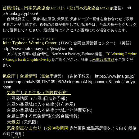
台風情報 - 日本気象協会 tenki.jp
〈
(財)日本気象協会
tenki.jp
運営〉
htt
p://tenki.jp/typhoon/
台風進路図に、気象衛星画像,
天気図,
気象レーダー画像を重ね合わせて表示
することが可能です。複数の台風が発生している場合は、台風の番号をクリック
して選択してください。最接近時はアクセスが困難になる場合があります。
ジョイント タイフーン ワーニング センター
Joint Typhoon Warning Center
（JTWC; 合同台風警報センター）《英語》
http://www.metoc.navy.mil/jtwc/jtwc.html
アメリカ海軍の独自情報。Northwest PacificのTyphoon情報、
TC Warning Graphic
や
Google Earth Graphic Overlay
をご覧ください。詳細は
米軍台風進路
をご覧くだ
さい。
気象庁｜台風情報
〈
気象庁
運営〉［進路予想図］
https://www.jma.go.jp/
bosai/map.html#5/36.115/139.967/&elem=root&typhoon=all&contents=typ
hoon
気象庁 | キキクル（危険度分布）
台風経路図（台風5日進路予報）
台風の暴風域に入る確率(分布表示)
台風の暴風域に入る確率(地域ごと時間変化)
台風に関する気象情報(全般台風情報)
天気図
［天気図］
気象衛星ひまわり
［
2分30秒間隔
:赤外画像(低温高所雲をより白く)最接
近時に有用］
うんちょう