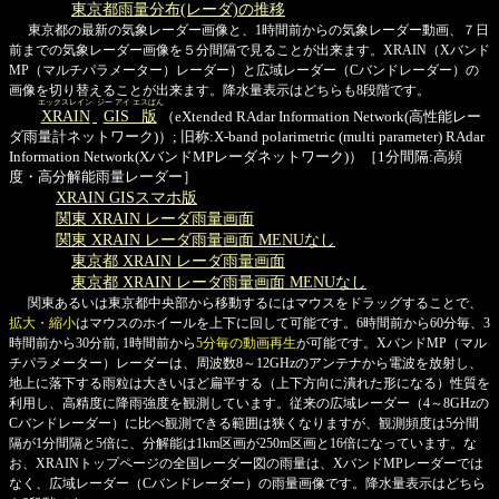
東京都雨量分布(レーダ)の推移
東京都の最新の気象レーダー画像と、1時間前からの気象レーダー動画、７日
前までの気象レーダー画像を５分間隔で見ることが出来ます。XRAIN（Xバンド
MP（マルチパラメーター）レーダー）と広域レーダー（Cバンドレーダー）の
画像を切り替えることが出来ます。降水量表示はどちらも8段階です。
エックスレイン
ジー アイ エスばん
XRAIN
GIS版
（eXtended RAdar Information Network(高性能レー
ダ雨量計ネットワーク)）; 旧称:X-band polarimetric (multi parameter) RAdar
Information Network(XバンドMPレーダネットワーク)）［1分間隔:高頻
度・高分解能雨量レーダー］
XRAIN GISスマホ版
関東 XRAIN レーダ雨量画面
関東 XRAIN レーダ雨量画面 MENUなし
東京都 XRAIN レーダ雨量画面
東京都 XRAIN レーダ雨量画面 MENUなし
関東あるいは東京都中央部から移動するにはマウスをドラッグすることで、
拡大・縮小
はマウスのホイールを上下に回して可能です。6時間前から60分毎、3
時間前から30分前, 1時間前から
5分毎の動画再生
が可能です。XバンドMP（マル
チパラメーター）レーダーは、周波数8～12GHzのアンテナから電波を放射し、
地上に落下する雨粒は大きいほど扁平する（上下方向に潰れた形になる）性質を
利用し、高精度に降雨強度を観測しています。従来の広域レーダー（4～8GHzの
Cバンドレーダー）に比べ観測できる範囲は狭くなりますが、観測頻度は5分間
隔が1分間隔と5倍に、分解能は1km区画が250m区画と16倍になっています。な
お、XRAINトップページの全国レーダー図の雨量は、XバンドMPレーダーでは
なく、広域レーダー（Cバンドレーダー）の雨量画像です。降水量表示はどちら