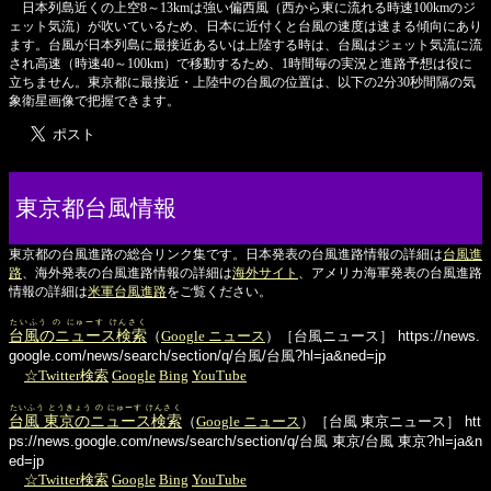
日本列島近くの上空8～13kmは強い偏西風（西から東に流れる時速100kmのジ
ェット気流）が吹いているため、日本に近付くと台風の速度は速まる傾向にあり
ます。台風が日本列島に最接近あるいは上陸する時は、台風はジェット気流に流
され高速（時速40～100km）で移動するため、1時間毎の実況と進路予想は役に
立ちません。東京都に最接近・上陸中の台風の位置は、以下の2分30秒間隔の気
象衛星画像で把握できます。
東京都台風情報
東京都の台風進路の総合リンク集です。日本発表の台風進路情報の詳細は
台風進
路
、海外発表の台風進路情報の詳細は
海外サイト
、アメリカ海軍発表の台風進路
情報の詳細は
米軍台風進路
をご覧ください。
たいふう の にゅーす けんさく
台風のニュース検索
（
Google ニュース
）［台風ニュース］
https://news.
google.com/news/search/section/q/台風/台風?hl=ja&ned=jp
☆Twitter検索
Google
Bing
YouTube
たいふう とうきょう の にゅーす けんさく
台風 東京のニュース検索
（
Google ニュース
）［台風 東京ニュース］
htt
ps://news.google.com/news/search/section/q/台風 東京/台風 東京?hl=ja&n
ed=jp
☆Twitter検索
Google
Bing
YouTube