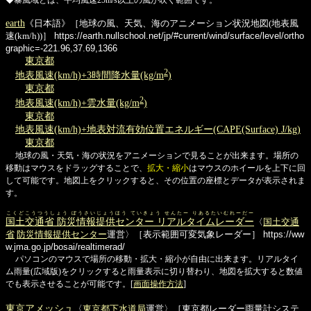
earth
《日本語》［地球の風、天気、海のアニメーション状況地図(地表風
速(km/h))］
https://earth.nullschool.net/jp/#current/wind/surface/level/ortho
graphic=-221.96,37.69,1366
東京都
2
地表風速(km/h)+3時間降水量(kg/m
)
東京都
2
地表風速(km/h)+雲水量(kg/m
)
東京都
地表風速(km/h)+地表対流有効位置エネルギー(CAPE(Surface) J/kg)
東京都
地球の風・天気・海の状況をアニメーションで見ることが出来ます。場所の
移動はマウスをドラッグすることで、
拡大・縮小
はマウスのホイールを上下に回
して可能です。地図上をクリックすると、その位置の座標とデータが表示されま
す。
こくどこうつうしょう ぼうさいじょうほう ていきょう せんたー りあるたいむれーだー
国土交通省 防災情報提供センター リアルタイムレーダー
〈
国土交通
省
防災情報提供センター
運営〉［表示範囲可変気象レーダー］
https://ww
w.jma.go.jp/bosai/realtimerad/
パソコンのマウスで場所の移動・拡大・縮小が自由に出来ます。リアルタイ
ム雨量(広域版)をクリックすると雨量表示に切り替わり、地図を拡大すると数値
でも表示させることが可能です。[
画面操作方法
]
東京アメッシュ
〈
東京都下水道局
運営〉［東京都レーダー雨量計システ