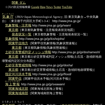
関東 ダム
☆川の防災情報検索
Google
Bing
News
Twitter
YouTube
きしょう ちょう
気象庁
（JMA=Japan Meteorological Agency; 旧:東京気象台→中央気象
台）〔東京都千代田区大手町1-3-4〕
http://www.jma.go.jp/
気象警報・注意報
http://www.jma.go.jp/jp/warn/
東京都
［東京都気象警報・注意報発表状況地図］
発表状況一覧
［東京都気象警報・注意報発表状況一覧］
気象情報
http://www.jma.go.jp/jp/kishojoho/
関東甲信地方
［関東甲信気象情報(気象状態速報)］
東京都
［東京都気象情報(気象状態速報)］
土砂災害警戒判定メッシュ情報
http://www.jma.go.jp/jp/doshamesh/
東京都
［東京都土砂災害警戒判定メッシュ情報(土石流・急傾斜地崩
壊警戒判定区分分布図)］
土砂災害警戒情報
http://www.jma.go.jp/jp/dosha/
東京都
［東京都土砂災害警戒情報(土石流・急傾斜地崩壊警報)］
指定河川洪水予報
http://www.jma.go.jp/jp/flood/
関東甲信
［関東甲信洪水予報(河川洪水予報)］
かいじょう けいほう
海上警報
http://www.jma.go.jp/jp/seawarn/
関東海域北部
［関東海域北部海上警報］
関東海域南部
［関東海域南部海上警報］
とうきょう と ちょう