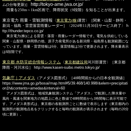
http://tokyo-ame.jwa.or.jp/
ム(5分毎更新)］
雨量を250m～1km区画で、降雨状況（9段階）を知ることが出来ます。
東京電力 雨量・雷観測情報
〈
東京電力(株)
運営〉［関東・山梨・静岡・
新潟・福島・雷雲落雷雨量レーダー］〈2024年11月30日サービス終了〉
h
ttp://thunder.tepco.co.jp/
東京電力(株)による雷雲・落雷・雨量レーダー情報です。電気を供給している
関東・山梨県・静岡県の他、原子力発電所がある新潟県・福島県も観測範囲にな
っています。雨量・雷雲情報は6分、落雷情報は3分で更新されます。降水量表示
は8段階です。
東京都 水防災総合情報システム
〈
東京都建設局
河川部運営〉［東京都
降雨・河川水位］
http://www.kasen-suibo.metro.tokyo.jp/
気象庁｜アメダス
（アメダス図形式）［48時間前からの日本全観測値］
https://www.jma.go.jp/bosai/map.html#5/39.468/140.998/&elem=precipitati
on1h&contents=amedas&interval=60
アメダス図形式は、地域気象観測システム「アメダス」で観測した降水量や
風向・風速を関東地方の地図上に色と数値で48時間前から1時間毎に表示可能で
す。アメダス表形式は、東京都の各観測所ごとに数値で表示します（東京都内の
観測所の観測地点名をクリックすると毎時の観測表が表示されます（毎時の20分
頃に更新）。