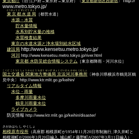
http://
東京都庁
（旧:江戸府→東亰府→東京府）〔
東京都新宿区西新宿
〕
www.metro.tokyo.jp/
とうきょう と すいどう きょく
東京都水道局
［都営水道］
水源・水質
貯水量情報
水系別貯水量の推移
水質検査結果
東京の水道水源と浄水場別給水区域
http://www.kensetsu.metro.tokyo.jp/
建設局
河川
http://www.kensetsu.metro.tokyo.jp/river.html
東京都 水防災総合情報システム
［東京都降雨・河川水位］
こくど こうつう しょう かんとう ちほう せいび きょく けいひん かせん じむしょ
国土交通省 関東地方整備局 京浜河川事務所
〔神奈川県横浜市鶴見区鶴
見中央〕
http://www.ktr.mlit.go.jp/keihin/
リアルタイム情報
水位・雨量
多摩川雨量水位
鶴見川雨量水位
ライブカメラ
防災情報
http://www.ktr.mlit.go.jp/keihin/disaster/
さがみはら し やくしょ
相模原市役所
（高座郡 相模原町が1954年11月20日市制施行, 津久井町と
相模湖町が2006年3月20日編入, 城山町と藤野町が2007年3月11日編入）