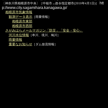
htt
〔神奈川県相模原市中央〕［中核市→政令指定都市(2010年4月1日)］
p://www.city.sagamihara.kanagawa.jp/
相模原市気象情報
観測データ表示
［雨量情報］
相模原市東部
相模原市西部
さがみはらメールマガジン「防災」「安全・安心」
河川水位情報
［串川、境川、鳩川］
雨量情報
重要なお知らせ
［ダム放流情報］