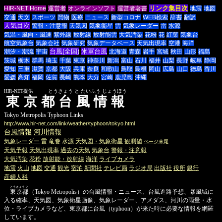
リンク集目次
HIR-NET Home
運営者
オンラインソフト
運営者著書
地震
地図
交通
天文
スポーツ
買物
医療
ニュース
新型コロナ
WEB検索
辞書
翻訳
天気目次
警報・注意報
天気図
気象衛星
雲
気象レーダー
雷
水源
気温・風向・風速
紫外線
放射線
放射能雲
大気汚染
花粉
花
紅葉
気象台
航空気象台
気象会社
気象研究
気象データベース
天気出現率
空港
海洋
台風(全国)
米軍台風
潮汐・潮流
宇宙
北海道
青森
岩手
宮城
秋田
山形
福島
茨城
栃木
群馬
埼玉
千葉
東京
神奈川
新潟
富山
石川
福井
山梨
長野
岐阜
静岡
愛知
三重
滋賀
京都
大阪
兵庫
奈良
和歌山
鳥取
島根
岡山
広島
山口
徳島
香川
愛媛
高知
福岡
佐賀
長崎
熊本
大分
宮崎
鹿児島
沖縄
HIR-NET提供 とうきょう と たいふう じょうほう
東京都台風情報
Tokyo Metropolis Typhoon Links
http://www.hir-net.com/link/weather/typhoon/tokyo.html
台風情報
河川情報
気象レーダー
雷
竜巻
水源
天気図・気象衛星
観測値
ページ末尾
天気予報
天気出現率
過去の天気
気象台
警報・注意報
大気汚染
花粉
放射能・放射線
海洋
ライブカメラ
地震
火山
地図
交通
観光
宿泊
新聞社
テレビ局
ラジオ局
出版社
役所
銀行
産婦人科
とうきょう と
東京都
（Tokyo Metropolis）の台風情報・ニュース、台風進路予想、暴風域に
入る確率、天気図、気象衛星画像、気象レーダー、アメダス、河川の雨量・水
位・ライブカメラなど、東京都に台風（typhoon）が来た時に必要な情報を網羅
しています。