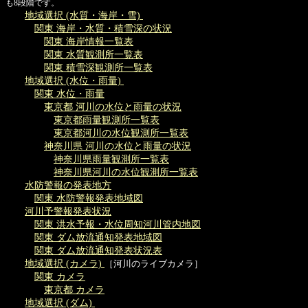
も8段階です。
地域選択 (水質・海岸・雪)
関東 海岸・水質・積雪深の状況
関東 海岸情報一覧表
関東 水質観測所一覧表
関東 積雪深観測所一覧表
地域選択 (水位・雨量)
関東 水位・雨量
東京都 河川の水位と雨量の状況
東京都雨量観測所一覧表
東京都河川の水位観測所一覧表
神奈川県 河川の水位と雨量の状況
神奈川県雨量観測所一覧表
神奈川県河川の水位観測所一覧表
水防警報の発表地方
関東 水防警報発表地域図
河川予警報発表状況
関東 洪水予報・水位周知河川管内地図
関東 ダム放流通知発表地域図
関東 ダム放流通知発表状況表
地域選択 (カメラ)
［河川のライブカメラ］
関東 カメラ
東京都 カメラ
地域選択 (ダム)