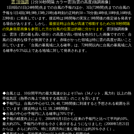
雲頂
強調
［2分30秒間隔:カラー雲頂(雲の高度)強調画像］
1日8回の1日(24時間)先までの台風の予報のほか、3日(72時間)先までの台風の
予報を1日4回(3時,9時,15時,21時)各時刻の正時約50～70分後(4時頃,10時頃,16時頃,
22時頃）に発表しています。接近時は1時間毎の実況と1時間後の推定値を発表す
る場合があります。しかし、
最接近時は台風が高速で移動するため2分30秒間隔
の気象衛星画像を参照した方が台風の位置は的確に分かります。
雲頂強調画像
は、雲頂（雲の最も高い部分）の高度が高い領域を色付けした画像ですので、台
風の立体的な様子が推測できます。赤味がかった領域は特に雲の高度が高いこと
示しています。「台風の暴風域に入る確率」は、72時間以内に台風の暴風域に入
る確率が0.5%以上である地域に対して発表されます。
◆台風とは、10分間平均の最大風速がおよそ17m/s（34ノット，風力8）以上の熱
帯低気圧（熱帯の海上で発生する低気圧）のことを言います。
◆予報円は、台風の中心が12, 24, 48, 72時間後に到達すると予想される範囲を示
しています（接近時は 6, 12, 18, 24時間後）。
◆台風の中心が予報円に入る確率は70%です。
◆予報の精度向上により、2004年6月1日から従来の予報円と比べて平均約10%、
最大約25%、予報円の半径を小さく表示するようになりました（2008年5月21日
からは、さらに約15%、特に北西方向に進む場合には約20％小さく）。
◆暴風域とは、平均風速25m/s以上の風が吹く範囲です。