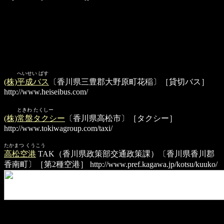
へいせい ばす
(株)平成バス
〔香川県三豊郡大野原町花稲〕［貸切バス］
http://www.heiseibus.com/
ときわ たくしー
(株)常盤タクシー
〔香川県高松市〕［タクシー］
http://www.tokiwagroup.com/taxi/
たかまつ くうこう
高松空港
TAK（香川県政策部交通政策課）〔香川県香川郡
香南町〕［第2種空港］
http://www.pref.kagawa.jp/kotsu/kuuko/