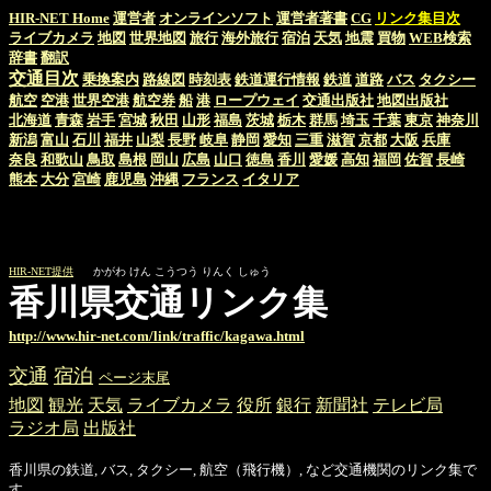
HIR-NET Home
運営者
オンラインソフト
運営者著書
CG
リンク集目次
ライブカメラ
地図
世界地図
旅行
海外旅行
宿泊
天気
地震
買物
WEB検索
辞書
翻訳
交通目次
乗換案内
路線図
時刻表
鉄道運行情報
鉄道
道路
バス
タクシー
航空
空港
世界空港
航空券
船
港
ロープウェイ
交通出版社
地図出版社
北海道
青森
岩手
宮城
秋田
山形
福島
茨城
栃木
群馬
埼玉
千葉
東京
神奈川
新潟
富山
石川
福井
山梨
長野
岐阜
静岡
愛知
三重
滋賀
京都
大阪
兵庫
奈良
和歌山
鳥取
島根
岡山
広島
山口
徳島
香川
愛媛
高知
福岡
佐賀
長崎
熊本
大分
宮崎
鹿児島
沖縄
フランス
イタリア
HIR-NET提供
かがわ けん こうつう りんく しゅう
香川県交通リンク集
http://www.hir-net.com/link/traffic/kagawa.html
交通
宿泊
ページ末尾
地図
観光
天気
ライブカメラ
役所
銀行
新聞社
テレビ局
ラジオ局
出版社
香川県の鉄道, バス, タクシー, 航空（飛行機）, など交通機関のリンク集で
す。