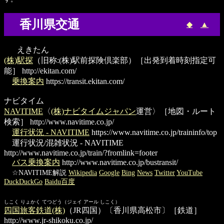
香川県交通
◆
▲
えきたん
(株)駅探
（旧称:(株)駅前探険倶楽部）［出発到着時刻指定可
能］
http://ekitan.com/
乗換案内
https://transit.ekitan.com/
ナビタイム
NAVITIME
〈
(株)ナビタイムジャパン
運営〉［地図・ルート
検索］
http://www.navitime.co.jp/
運行状況 - NAVITIME
https://www.navitime.co.jp/traininfo/top
運行状況/混雑状況 - NAVITIME
http://www.navitime.co.jp/train/?fromlink=footer
バス乗換案内
http://www.navitime.co.jp/bustransit/
☆NAVITIME解説
Wikipedia
Google
Bing
News
Twitter
YouTube
DuckDuckGo
Baidu百度
しこく りょかく てつどう（ジェイ アール しこく）
四国旅客鉄道(株)
（JR四国）〔香川県高松市〕［鉄道］
http://www.jr-shikoku.co.jp/