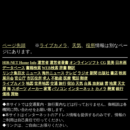
ページ先頭
※
ライブカメラ
、
天気
、
役所
情報は別なペー
ジにあります。
HIR-NET Home
Info
運営者
運営者著書
オンラインソフト
CG
里美
日本画
データベース
書籍検索
WEB検索
辞書
翻訳
リンク集目次
ニュース
海外ニュース
テレビ
ラジオ
新聞
出版社
書店
映画
展示会
官公庁
市区役所
求人
不動産
医療
電話
郵便
ライブカメラ
地図
世界地図
交通
旅行
宿泊
天気
台風
放射線
雲
地震
天文
暦
海
スポーツ
メーカー
家電
パソコン
インターネット
カメラ
懸賞
銀行
価格
買物
◆本サイトでは交通案内・旅行案内などは行っておりません。御相談は各
機関に問い合わせをお願い致します。
◆本サイトはインターネットのアドレス情報を提供するのみです。情報の
ご利用は自己責任で行ってください。
◆リンクは、ご自由にお張りください。