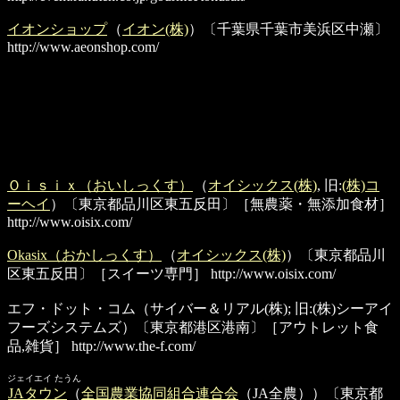
イオンショップ
（
イオン(株)
）〔千葉県千葉市美浜区中瀬〕
http://www.aeonshop.com/
Ｏｉｓｉｘ（おいしっくす）
（
オイシックス(株)
, 旧:
(株)コ
ーヘイ
）〔東京都品川区東五反田〕［無農薬・無添加食材］
http://www.oisix.com/
Okasix（おかしっくす）
（
オイシックス(株)
）〔東京都品川
区東五反田〕［スイーツ専門］
http://www.oisix.com/
エフ・ドット・コム
（サイバー＆リアル(株); 旧:(株)シーアイ
フーズシステムズ）〔東京都港区港南〕［アウトレット食
品,雑貨］
http://www.the-f.com/
ジェイエイ たうん
JAタウン
（
全国農業協同組合連合会
（JA全農））〔東京都