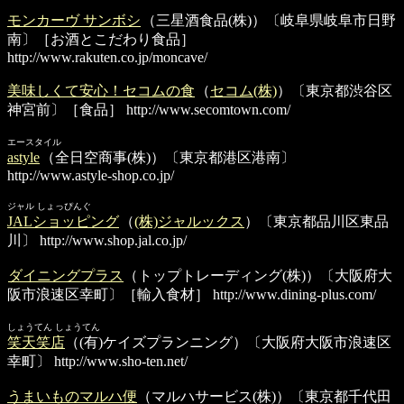
モンカーヴ サンボシ
（三星酒食品(株)）〔岐阜県岐阜市日野
南〕［お酒とこだわり食品］
http://www.rakuten.co.jp/moncave/
美味しくて安心！セコムの食
（
セコム(株)
）〔東京都渋谷区
神宮前〕［食品］
http://www.secomtown.com/
エースタイル
astyle
（全日空商事(株)）〔東京都港区港南〕
http://www.astyle-shop.co.jp/
ジャル しょっぴんぐ
JALショッピング
（
(株)ジャルックス
）〔東京都品川区東品
川〕
http://www.shop.jal.co.jp/
ダイニングプラス
（トップトレーディング(株)）〔大阪府大
阪市浪速区幸町〕［輸入食材］
http://www.dining-plus.com/
しょうてん しょうてん
笑天笑店
（(有)ケイズプランニング）〔大阪府大阪市浪速区
幸町〕
http://www.sho-ten.net/
うまいものマルハ便
（マルハサービス(株)）〔東京都千代田