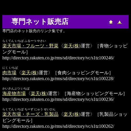
専門ネット販売店
◆
▲
専門店のネット販売のリンク集です。
らくてん いちば ふるーつ やさい
楽天市場・フルーツ・野菜
〈
楽天(株)
運営〉［青物ショッピ
ングモール］
http://directory.rakuten.co.jp/rms/sd/directory/vc/s1tz100246/
にく いちば
肉市場
〈
楽天(株)
運営〉［食肉ショッピングモール］
http://directory.rakuten.co.jp/rms/sd/directory/vc/s1tz100228/
かいさんぶつ いちば
海産物市場
〈
楽天(株)
運営〉［海産物ショッピングモール］
http://directory.rakuten.co.jp/rms/sd/directory/vc/s1tz100236/
らくてん いちば ちーず にゅう せいひん
楽天市場・チーズ・乳製品
〈
楽天(株)
運営〉［乳製品ショッ
ピングモール］
http://directory.rakuten.co.jp/rms/sd/directory/vc/s1tz100262/