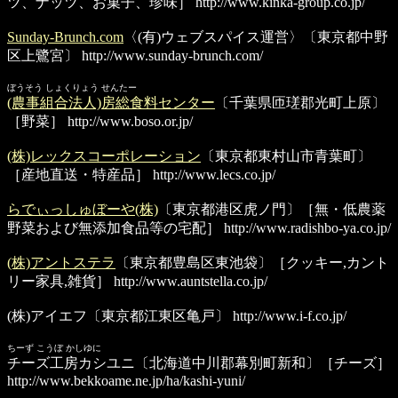
ツ、ナッツ、お菓子、珍味］
http://www.kinka-group.co.jp/
Sunday-Brunch.com
〈(有)ウェブスパイス運営〉〔東京都中野
区上鷺宮〕
http://www.sunday-brunch.com/
ぼうそう しょくりょう せんたー
(農事組合法人)房総食料センター
〔千葉県匝瑳郡光町上原〕
［野菜］
http://www.boso.or.jp/
(株)レックスコーポレーション
〔東京都東村山市青葉町〕
［産地直送・特産品］
http://www.lecs.co.jp/
らでぃっしゅぼーや(株)
〔東京都港区虎ノ門〕［無・低農薬
野菜および無添加食品等の宅配］
http://www.radishbo-ya.co.jp/
(株)アントステラ
〔東京都豊島区東池袋〕［クッキー,カント
リー家具,雑貨］
http://www.auntstella.co.jp/
(株)アイエフ
〔東京都江東区亀戸〕
http://www.i-f.co.jp/
ちーず こうぼ かしゆに
チーズ工房カシユニ
〔北海道中川郡幕別町新和〕［チーズ］
http://www.bekkoame.ne.jp/ha/kashi-yuni/