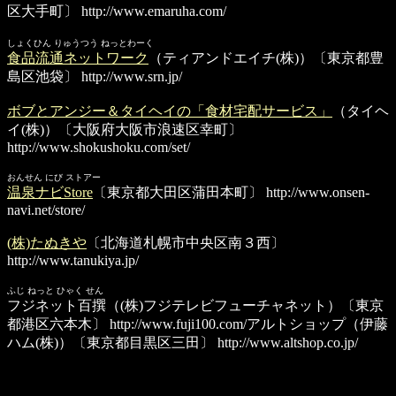
区大手町〕
http://www.emaruha.com/
しょくひん りゅうつう ねっとわーく
食品流通ネットワーク
（ティアンドエイチ(株)）〔東京都豊
島区池袋〕
http://www.srn.jp/
ボブとアンジー＆タイヘイの「食材宅配サービス」
（タイヘ
イ(株)）〔大阪府大阪市浪速区幸町〕
http://www.shokushoku.com/set/
おんせん にび ストアー
温泉ナビStore
〔東京都大田区蒲田本町〕
http://www.onsen-
navi.net/store/
(株)たぬきや
〔北海道札幌市中央区南３西〕
http://www.tanukiya.jp/
ふじ ねっと ひゃく せん
フジネット百撰
（(株)フジテレビフューチャネット）〔東京
都港区六本木〕
http://www.fuji100.com/
アルトショップ
（伊藤
ハム(株)）〔東京都目黒区三田〕
http://www.altshop.co.jp/