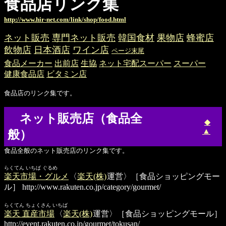
食品店リンク集
http://www.hir-net.com/link/shop/food.html
ネット販売
専門ネット販売
韓国食材
果物店
蜂蜜店
飲物店
日本酒店
ワイン店
ページ末尾
食品メーカー
出前店
生協
ネット宅配スーパー
スーパー
健康食品店
ビタミン店
食品店のリンク集です。
ネット販売店（食品全
◆
▲
般）
食品全般のネット販売店のリンク集です。
らくてん いちば ぐるめ
楽天市場・グルメ
〈
楽天(株)
運営〉［食品ショッピングモー
ル］
http://www.rakuten.co.jp/category/gourmet/
らくてん ちょくさん いちば
楽天 直産市場
〈
楽天(株)
運営〉［食品ショッピングモール］
http://event.rakuten.co.jp/gourmet/tokusan/