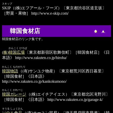
スキップ
SKIP
（(株)エフアール・フーズ）〔東京都渋谷区道玄坂〕
［野菜・果物］
http://www.e-skip.com/
韓国食材店
◆
▲
韓国食材店のリンク集です。
かんこく ひろば
(株)韓国広場
〔東京都新宿区歌舞伎町〕［韓国食材店］《日
本語》
http://www.rakuten.co.jp/hiroba/
かんこく ものがたり
韓国物語
（(有)サンユク物産）〔東京都荒川区西日暮里〕
［韓国食材］《日本語》
http://www.rakuten.co.jp/kankokumono/
かんこく がれーじ
韓国ガレージ
（(株)エイチアイエス）〔東京都北区滝野川〕
［韓国食材］《日本語》
http://www.rakuten.co.jp/garage-k/
そうる しょくひん
ソウル食品
（(有)ホーユン貿易）〔埼玉県戸田市早瀬〕［韓