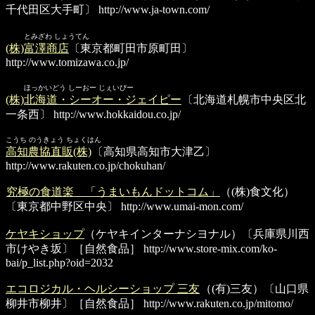
千代田区大手町〕
http://www.ja-town.com/
とみざわ しょうてん
(株)富澤商店
〔東京都町田市原町田〕
http://www.tomizawa.co.jp/
ほっかいどう しーおー じぇいぴー
(株)北海道・シーオー・ジェイピー
〔北海道札幌市中央区北
一条西〕
http://www.hokkaidou.co.jp/
こうち のうきょう ちょくはん
高知農協直販(株)
〔高知県高知市大津乙〕
http://www.rakuten.co.jp/chokuhan/
究極の食道楽 「うまいもんドットコム」
（(株)食文化）
〔東京都中野区中央〕
http://www.umai-mon.com/
ケヤキショップ
（ケヤキインターナシヨナル）〔兵庫県川西
市けやき坂〕［自然食品］
http://www.store-mix.com/ko-
bai/p_list.php?oid=2032
エコロジカル・ヘルシーショップ 三友
（(有)三友）〔山口県
柳井市柳井〕［自然食品］
http://www.rakuten.co.jp/mitomo/