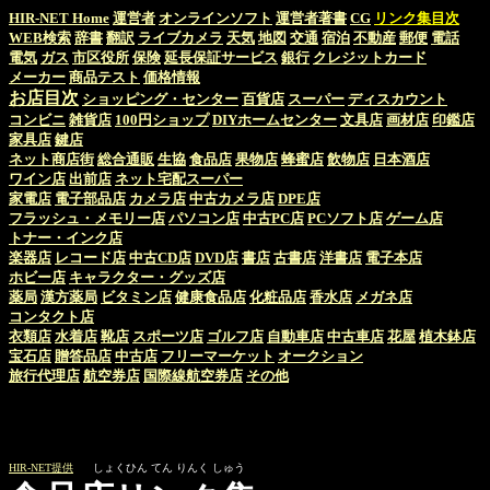
HIR-NET Home
運営者
オンラインソフト
運営者著書
CG
リンク集目次
WEB検索
辞書
翻訳
ライブカメラ
天気
地図
交通
宿泊
不動産
郵便
電話
電気
ガス
市区役所
保険
延長保証サービス
銀行
クレジットカード
メーカー
商品テスト
価格情報
お店目次
ショッピング・センター
百貨店
スーパー
ディスカウント
コンビニ
雑貨店
100円ショップ
DIYホームセンター
文具店
画材店
印鑑店
家具店
鍵店
ネット商店街
総合通販
生協
食品店
果物店
蜂蜜店
飲物店
日本酒店
ワイン店
出前店
ネット宅配スーパー
家電店
電子部品店
カメラ店
中古カメラ店
DPE店
フラッシュ・メモリー店
パソコン店
中古PC店
PCソフト店
ゲーム店
トナー・インク店
楽器店
レコード店
中古CD店
DVD店
書店
古書店
洋書店
電子本店
ホビー店
キャラクター・グッズ店
薬局
漢方薬局
ビタミン店
健康食品店
化粧品店
香水店
メガネ店
コンタクト店
衣類店
水着店
靴店
スポーツ店
ゴルフ店
自動車店
中古車店
花屋
植木鉢店
宝石店
贈答品店
中古店
フリーマーケット
オークション
旅行代理店
航空券店
国際線航空券店
その他
HIR-NET提供
しょくひん てん りんく しゅう