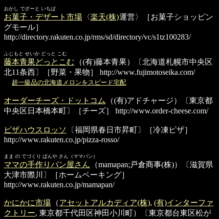
おかし でざーと いちば
お菓子・デザート市場
〈
楽天(株)
運営〉［お菓子ショッピン
グモール］
http://directory.rakuten.co.jp/rms/sd/directory/vc/s1tz100283/
ふじもと せいか どっと こむ
藤本青果どっとこむ
（(有)藤本青果）〔北海道札幌市中央区
北11条西〕［野菜・果物］
http://www.fujimotoseika.com/
超一級品の北海道メロンをスピード宅配
オーダーチーズ・ドットコム
（(有)アドチャージ）〔東京都
中央区日本橋本町〕［チーズ］
http://www.order-cheese.com/
ピザハウスロッソ
〔福岡県春日市昇町〕［冷凍ピザ］
http://www.rakuten.co.jp/pizza-rosso/
まま の てづくり ぱんや さん（ママパン）
ママの手作りパン屋さん
（mamapan;戸倉商事(株)）〔滋賀県
大津市際川〕［ホームベーキング］
http://www.rakuten.co.jp/mamapan/
かにかに市場
（
アセットアルカディア(株)
,
(有)インターファ
クトリー
, 東京都千代田区神田小川町）〔東京都台東区松が