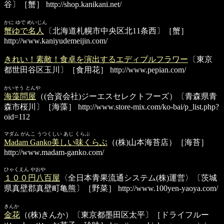
谷〕［蟹］
http://shop.kanikani.net/
かに ゆで めいじん
蟹ゆで名人
〔北海道札幌市中央区北11条西〕［蟹］
http://www.kaniyudemeijin.com/
きれい！素敵！食卓を演出するエディブルフラワー
〔東京
都世田谷区玉川〕［食用花］
http://www.pepian.com/
かいそう とんや
海藻問屋
（(合資会社)ジーエスセレクトフーズ）〔青森県青
森市桜川〕［海藻］
http://www.store-mix.com/ko-bai/p_list.php?
oid=112
マダム がんこ うつくしい あじ くらぶ
Madam Ganko美しい味くらぶ
（(株)山本海苔店）［海苔］
http://www.madam-ganko.com/
ひゃくえん やおや
１００円八百屋
〈全日本青果流通システム(株)運営〉〔茨城
県真壁郡真壁町亀熊〕［野菜］
http://www.100yen-yaoya.com/
きんか
金花
（(株)きんか）〔東京都墨田区太平〕［ドライフルー