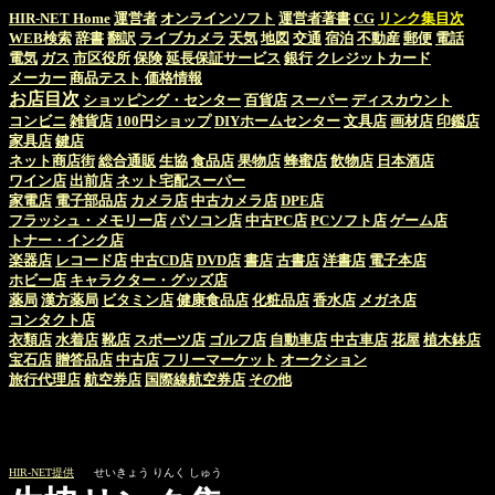
HIR-NET Home
運営者
オンラインソフト
運営者著書
CG
リンク集目次
WEB検索
辞書
翻訳
ライブカメラ
天気
地図
交通
宿泊
不動産
郵便
電話
電気
ガス
市区役所
保険
延長保証サービス
銀行
クレジットカード
メーカー
商品テスト
価格情報
お店目次
ショッピング・センター
百貨店
スーパー
ディスカウント
コンビニ
雑貨店
100円ショップ
DIYホームセンター
文具店
画材店
印鑑店
家具店
鍵店
ネット商店街
総合通販
生協
食品店
果物店
蜂蜜店
飲物店
日本酒店
ワイン店
出前店
ネット宅配スーパー
家電店
電子部品店
カメラ店
中古カメラ店
DPE店
フラッシュ・メモリー店
パソコン店
中古PC店
PCソフト店
ゲーム店
トナー・インク店
楽器店
レコード店
中古CD店
DVD店
書店
古書店
洋書店
電子本店
ホビー店
キャラクター・グッズ店
薬局
漢方薬局
ビタミン店
健康食品店
化粧品店
香水店
メガネ店
コンタクト店
衣類店
水着店
靴店
スポーツ店
ゴルフ店
自動車店
中古車店
花屋
植木鉢店
宝石店
贈答品店
中古店
フリーマーケット
オークション
旅行代理店
航空券店
国際線航空券店
その他
HIR-NET提供
せいきょう りんく しゅう