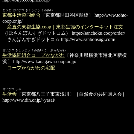
とうと せいかつ きょうどう くみあい
東都生活協同組合
〔東京都世田谷区船橋〕
http://www.tohto-
coop.or.jp/
産直の東都生協.coop｜東都生協のインターネット注文
（旧:さんぼんすぎドットコム）
https://sanchoku.coop/order/
さんぼんすぎドットコム
http://www.sanbonsugi.com/
せいかつ きょうどう くみあい こーぷ かながわ
生活協同組合コープかながわ
〔神奈川県横浜市港北区新横
浜〕
http://www.kanagawa-coop.or.jp/
コープかながわの宅配
せいかつ しゃ
生活舎
〔東京都八王子市東浅川〕［自然食の共同購入会］
http://www.din.or.jp/~yasai/