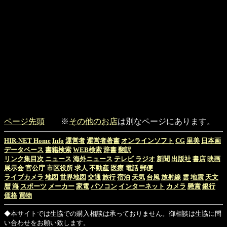
ページ先頭
※
その他のお店
は別なページにあります。
HIR-NET Home
Info
運営者
運営者著書
オンラインソフト
CG
里美
日本画
データベース
書籍検索
WEB検索
辞書
翻訳
リンク集目次
ニュース
海外ニュース
テレビ
ラジオ
新聞
出版社
書店
映画
展示会
官公庁
市区役所
求人
不動産
医療
電話
郵便
ライブカメラ
地図
世界地図
交通
旅行
宿泊
天気
台風
放射線
雲
地震
天文
暦
海
スポーツ
メーカー
家電
パソコン
インターネット
カメラ
懸賞
銀行
価格
買物
◆本サイトでは生協での購入相談は承っておりません。御相談は生協に問
い合わせをお願い致します。