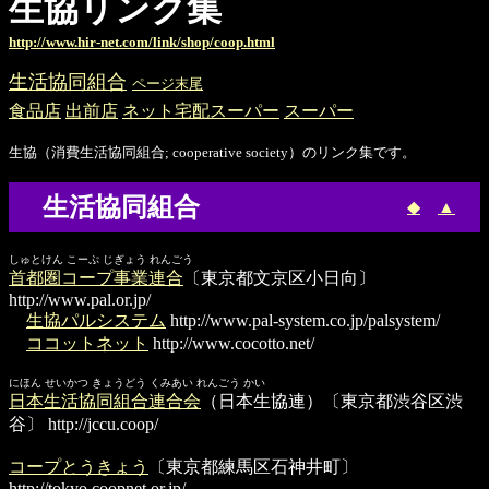
生協リンク集
http://www.hir-net.com/link/shop/coop.html
生活協同組合
ページ末尾
食品店
出前店
ネット宅配スーパー
スーパー
生協（消費生活協同組合; cooperative society）のリンク集です。
生活協同組合
◆
▲
しゅとけん こーぷ じぎょう れんごう
首都圏コープ事業連合
〔東京都文京区小日向〕
http://www.pal.or.jp/
生協パルシステム
http://www.pal-system.co.jp/palsystem/
ココットネット
http://www.cocotto.net/
にほん せいかつ きょうどう くみあい れんごう かい
日本生活協同組合連合会
（日本生協連）〔東京都渋谷区渋
谷〕
http://jccu.coop/
コープとうきょう
〔東京都練馬区石神井町〕
http://tokyo.coopnet.or.jp/