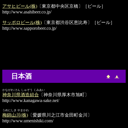
アサヒビール(株)
〔東京都中央区京橋〕［ビール］
http://www.asahibeer.co.jp/
サッポロビール(株)
〔東京都渋谷区恵比寿〕［ビール］
http://www.sapporobeer.co.jp/
日本酒
◆
▲
かながわ けん しゅぞう くみあい
神奈川県酒造組合
〔神奈川県厚木市旭町〕
http://www.kanagawa-sake.net/
うめにしき やまかわ
梅錦山川(株)
〔愛媛県川之江市金田町金川〕
http://www.umenishiki.com/