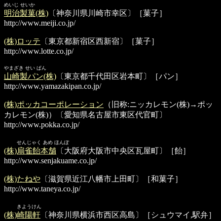
めいじ せいか
明治製菓(株)
〔神奈川県川崎市幸区〕［菓子］
http://www.meiji.co.jp/
(株)ロッテ
〔東京都新宿区西新宿〕［菓子］
http://www.lotte.co.jp/
やまざき せい ぱん
山崎製パン(株)
〔東京都千代田区岩本町〕［パン］
http://www.yamazakipan.co.jp/
(株)ポッカコーポレーション
（旧称:ニッカレモン(株)→ポッ
カレモン(株)）〔愛知県名古屋市東区代官町〕
http://www.pokka.co.jp/
せんじゃく あめ ほんぽ
(株)扇雀飴本舗
〔大阪府大阪市中央区瓦屋町〕［飴］
http://www.senjakuame.co.jp/
(株)たねや
〔滋賀県近江八幡市上田町〕［和菓子］
http://www.taneya.co.jp/
きようけん
(株)崎陽軒
〔神奈川県横浜市西区高島〕［シュウマイ,駅弁］