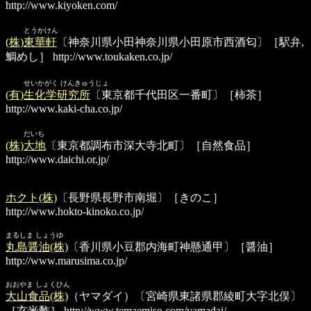
http://www.kiyoken.com/
とうかけん
(株)東華軒
〔神奈川県小田神奈川県小田原市西酒匂〕［駅弁,
鯛めし］
http://www.toukaken.co.jp/
せいかがく けんきゅうじょ
(有)生化学研究所
〔東京都千代田区一番町〕［柿茶］
http://www.kaki-cha.co.jp/
だいち
(株)大地
〔東京都調布市深大寺北町〕［自然食品］
http://www.daichi.or.jp/
ホクト(株)
〔長野県長野市南堀〕［きのこ］
http://www.hokto-kinoko.co.jp/
まるしま しょうゆ
丸島醤油(株)
〔香川県小豆郡内海町神懸通甲〕［醤油］
http://www.marusima.co.jp/
おおやま しょくひん
大山食品(株)
（ヤマダイ）〔宮崎県東諸県郡綾町大字北俣〕
［玄米酢］
http://www.temaemiso.com/yamadai/