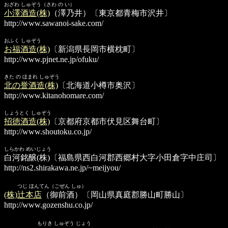
おざわ しゅぞう（さわ の い）
小澤酒造(株)
（澤乃井）〔東京都青梅市沢井〕
http://www.sawanoi-sake.com/
おふく しゅぞう
お福酒造(株)
〔新潟県長岡市横枕町〕
http://www.pjnet.ne.jp/ofuku/
きた の ほまれ しゅぞう
北の誉酒造(株)
〔北海道小樽市奥沢〕
http://www.kitanohomare.com/
しょうとく しゅぞう
招徳酒造(株)
〔京都府京都市伏見区舞台町〕
http://www.shoutoku.co.jp/
しらかわ めいじょう
白河銘醸(株)
〔福島県西白河郡西郷村大字小田倉字中庄司〕
http://ns2.shirakawa.ne.jp/~meijyou/
つじ ほんてん（ごぜん しゅ）
(株)辻本店
（御前酒）〔岡山県真庭郡勝山町勝山〕
http://www.gozenshu.co.jp/
もりき しゅぞう じょう