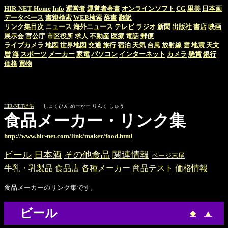
HIR-NET Home
Info
運営者
運営者著書
オンラインソフト
CG
里美
日本画
データベース
書籍検索
WEB検索
辞書
翻訳
リンク集目次
ニュース
海外ニュース
テレビ
ラジオ
新聞
出版社
書店
映画
展示会
官公庁
市区役所
求人
不動産
医療
電話
郵便
ライブカメラ
地図
世界地図
交通
旅行
宿泊
天気
台風
放射線
雲
地震
天文
暦
海
スポーツ
メーカー
家電
パソコン
インターネット
カメラ
懸賞
銀行
価格
買物
HIR-NET提供
しょくひん めーかー りんく しゅう
食品メーカー・リンク集
http://www.hir-net.com/link/maker/food.html
ビール
日本酒
その他食品
関連情報
ページ末尾
牛乳・乳製品
食品店
各種メーカー
商品テスト
価格情報
食品メーカーのリンク集です。
ビール
◆
▲