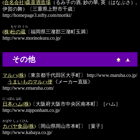
(合名会社)森喜酒造場
（るみ子の酒, 妙の華, 英（はなぶさ）,
伊賀の舞）〔三重県上野市千歳〕
http://homepage3.nifty.com/moriki/
もり の くら
(株)杜の蔵
〔福岡県三潴郡三潴町玉満〕
http://www.morinokura.co.jp/
その他
◆
▲
マルハ(株)
〔東京都千代田区大手町〕
http://www.maruha.co.jp/
うまいものマルハ便
《メーカー直販》
http://www.emaruha.com/
にっぽん はむ
日本ハム(株)
〔大阪府大阪市中央区南本町〕［ハム］
http://www.nipponham.co.jp/
かばや しょくひん
カバヤ食品(株)
〔岡山県岡山市本町〕［菓子］
http://www.kabaya.co.jp/