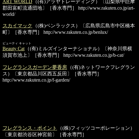
ART WORLD
（(有)アラヤトレーディング）〔山梨県中巨摩
郡田富町流通団地〕［香水専門］
http://www.rakuten.co.jp/art-
world/
スカイマック
（(株)ベンラックス）〔広島県広島市中区橋本
町〕［香水専門］
http://www.rakuten.co.jp/benlux/
ビューティ キャット
Beauty Cat
（(有)ミルズインターナショナル）〔神奈川県横
須賀市池上〕［香水専門］
http://www.rakuten.co.jp/b-cat/
フレグランスガーデン夢香房
（(有)ネットワークフレグラン
ス）〔東京都品川区西五反田〕［香水専門］
http://www.rakuten.co.jp/f-garden/
フレグランス・ポイント
（(株)フィッツコーポレーション）
〔東京都渋谷区神宮前〕［香水専門］