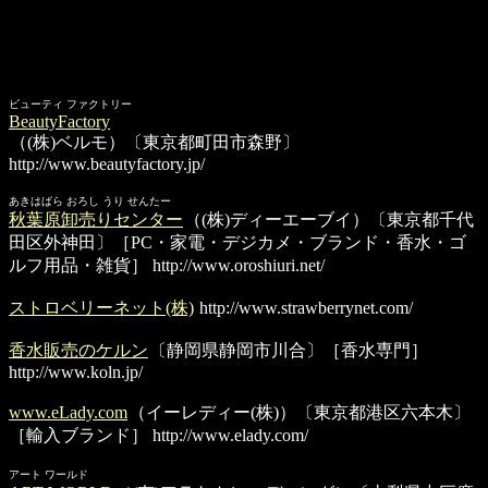
ビューティ ファクトリー
BeautyFactory
（(株)ベルモ）〔東京都町田市森野〕
http://www.beautyfactory.jp/
あきはばら おろし うり せんたー
秋葉原卸売りセンター
（(株)ディーエーブイ）〔東京都千代
田区外神田〕［PC・家電・デジカメ・ブランド・香水・ゴ
ルフ用品・雑貨］
http://www.oroshiuri.net/
ストロベリーネット(株)
http://www.strawberrynet.com/
香水販売のケルン
〔静岡県静岡市川合〕［香水専門］
http://www.koln.jp/
www.eLady.com
（イーレディー(株)）〔東京都港区六本木〕
［輸入ブランド］
http://www.elady.com/
アート ワールド