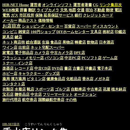
HIR-NET Home
運営者
オンラインソフト
運営者著書
CG
リンク集目次
WEB検索
辞書
翻訳
ライブカメラ
天気
地図
交通
宿泊
不動産
郵便
電話
電気
ガス
市区役所
保険
延長保証サービス
銀行
クレジットカード
メーカー
商品テスト
価格情報
お店目次
ショッピング・センター
百貨店
スーパー
ディスカウント
コンビニ
雑貨店
100円ショップ
DIYホームセンター
文具店
画材店
印鑑店
家具店
鍵店
ネット商店街
総合通販
生協
食品店
果物店
蜂蜜店
飲物店
日本酒店
ワイン店
出前店
ネット宅配スーパー
家電店
電子部品店
カメラ店
中古カメラ店
DPE店
フラッシュ・メモリー店
パソコン店
中古PC店
PCソフト店
ゲーム店
トナー・インク店
楽器店
レコード店
中古CD店
DVD店
書店
古書店
洋書店
電子本店
ホビー店
キャラクター・グッズ店
薬局
漢方薬局
ビタミン店
健康食品店
化粧品店
香水店
メガネ店
コンタクト店
衣類店
水着店
靴店
スポーツ店
ゴルフ店
自動車店
中古車店
花屋
植木鉢店
宝石店
贈答品店
中古店
フリーマーケット
オークション
旅行代理店
航空券店
国際線航空券店
その他
HIR-NET提供
こうすい てん りんく しゅう