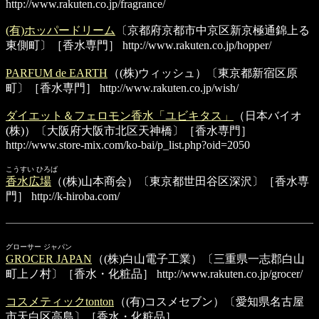
http://www.rakuten.co.jp/fragrance/
(有)ホッパードリーム
〔京都府京都市中京区新京極通錦上る
東側町〕［香水専門］
http://www.rakuten.co.jp/hopper/
PARFUM de EARTH
（(株)ウィッシュ）〔東京都新宿区原
町〕［香水専門］
http://www.rakuten.co.jp/wish/
ダイエット＆フェロモン香水「ユビキタス」
（日本バイオ
(株)）〔大阪府大阪市北区天神橋〕［香水専門］
http://www.store-mix.com/ko-bai/p_list.php?oid=2050
こうすい ひろば
香水広場
（(株)山本商会）〔東京都世田谷区深沢〕［香水専
門］
http://k-hiroba.com/
グローサー ジャパン
GROCER JAPAN
（(株)白山電子工業）〔三重県一志郡白山
町上ノ村〕［香水・化粧品］
http://www.rakuten.co.jp/grocer/
コスメティックtonton
（(有)コスメセブン）〔愛知県名古屋
市天白区高島〕［香水・化粧品］