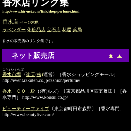
香水店リンク集
http://www.hir-net.com/link/shop/perfume.html
香水店
ページ末尾
ラベンダー
化粧品店
宝石店
花屋
薬局
香水の販売店のリンク集です。
ネット販売店
◆
▲
こうすい いちば
香水市場
〈
楽天(株)
運営〉［香水ショッピングモール］
http://event.rakuten.co.jp/fashion/perfume/
香水．ＣＯ．JP
（(有)ルズ）〔東京都品川区西五反田〕［香
水専門］
http://www.kousui.co.jp/
ビューティーファイブ
〔東京都町田市森野〕［香水専門］
http://www.beautyfive.com/