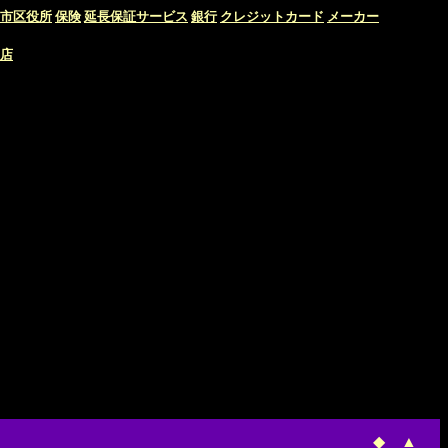
市区役所
保険
延長保証サービス
銀行
クレジットカード
メーカー
店
◆
▲