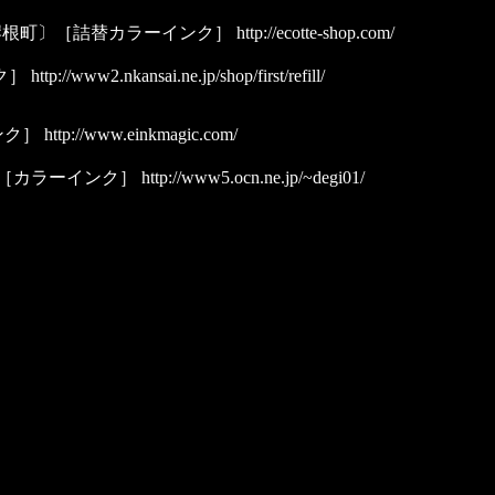
岸根町〕［詰替カラーインク］
http://ecotte-shop.com/
ク］
http://www2.nkansai.ne.jp/shop/first/refill/
ンク］
http://www.einkmagic.com/
［カラーインク］
http://www5.ocn.ne.jp/~degi01/