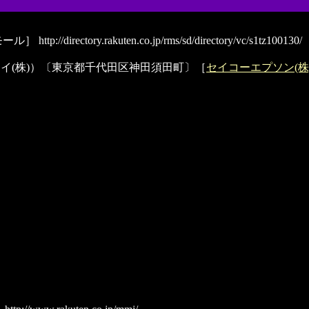
モール］
http://directory.rakuten.co.jp/rms/sd/directory/vc/s1tz100130/
イ(株)）〔東京都千代田区神田須田町〕［
セイコーエプソン(株