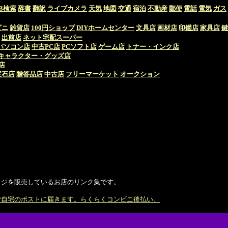
B検索
辞書
翻訳
ライブカメラ
天気
地図
交通
宿泊
不動産
郵便
電話
電気
ガス
ビニ
雑貨店
100円ショップ
DIYホームセンター
文具店
画材店
印鑑店
家具店
鍵
出前店
ネット宅配スーパー
パソコン店
中古PC店
PCソフト店
ゲーム店
トナー・インク店
キャラクター・グッズ店
店
宝石店
贈答品店
中古店
フリーマーケット
オークション
ジを販売しているお店のリンク集です。
ご自宅のポストに届きます。らくらくコンビニ後払い。