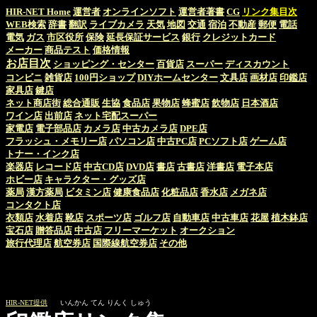
HIR-NET Home
運営者
オンラインソフト
運営者著書
CG
リンク集目次
WEB検索
辞書
翻訳
ライブカメラ
天気
地図
交通
宿泊
不動産
郵便
電話
電気
ガス
市区役所
保険
延長保証サービス
銀行
クレジットカード
メーカー
商品テスト
価格情報
お店目次
ショッピング・センター
百貨店
スーパー
ディスカウント
コンビニ
雑貨店
100円ショップ
DIYホームセンター
文具店
画材店
印鑑店
家具店
鍵店
ネット商店街
総合通販
生協
食品店
果物店
蜂蜜店
飲物店
日本酒店
ワイン店
出前店
ネット宅配スーパー
家電店
電子部品店
カメラ店
中古カメラ店
DPE店
フラッシュ・メモリー店
パソコン店
中古PC店
PCソフト店
ゲーム店
トナー・インク店
楽器店
レコード店
中古CD店
DVD店
書店
古書店
洋書店
電子本店
ホビー店
キャラクター・グッズ店
薬局
漢方薬局
ビタミン店
健康食品店
化粧品店
香水店
メガネ店
コンタクト店
衣類店
水着店
靴店
スポーツ店
ゴルフ店
自動車店
中古車店
花屋
植木鉢店
宝石店
贈答品店
中古店
フリーマーケット
オークション
旅行代理店
航空券店
国際線航空券店
その他
HIR-NET提供
いんかん てん りんく しゅう