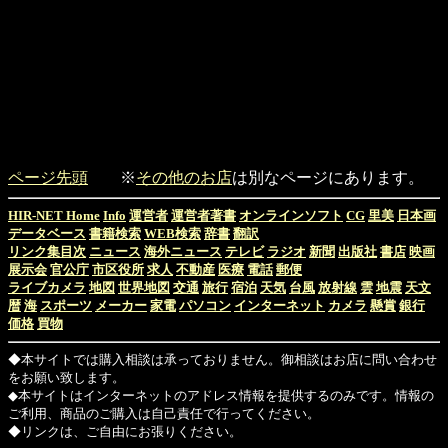
ページ先頭
※
その他のお店
は別なページにあります。
HIR-NET Home
Info
運営者
運営者著書
オンラインソフト
CG
里美
日本画
データベース
書籍検索
WEB検索
辞書
翻訳
リンク集目次
ニュース
海外ニュース
テレビ
ラジオ
新聞
出版社
書店
映画
展示会
官公庁
市区役所
求人
不動産
医療
電話
郵便
ライブカメラ
地図
世界地図
交通
旅行
宿泊
天気
台風
放射線
雲
地震
天文
暦
海
スポーツ
メーカー
家電
パソコン
インターネット
カメラ
懸賞
銀行
価格
買物
◆本サイトでは購入相談は承っておりません。御相談はお店に問い合わせ
をお願い致します。
◆本サイトはインターネットのアドレス情報を提供するのみです。情報の
ご利用、商品のご購入は自己責任で行ってください。
◆リンクは、ご自由にお張りください。