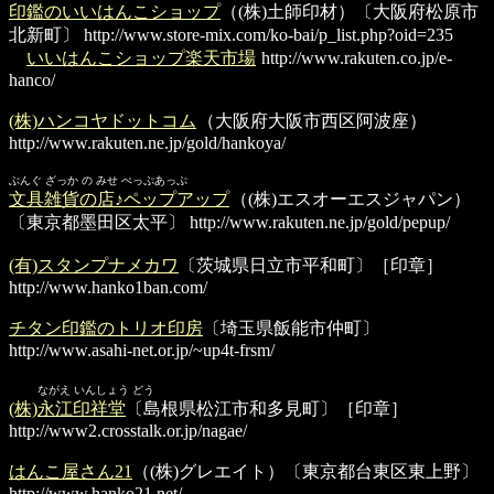
印鑑のいいはんこショップ
（(株)土師印材）〔大阪府松原市
北新町〕
http://www.store-mix.com/ko-bai/p_list.php?oid=235
いいはんこショップ楽天市場
http://www.rakuten.co.jp/e-
hanco/
(株)ハンコヤドットコム
（大阪府大阪市西区阿波座）
http://www.rakuten.ne.jp/gold/hankoya/
ぶんぐ ざっか の みせ ぺっぷあっぷ
文具雑貨の店♪ペップアップ
（(株)エスオーエスジャパン）
〔東京都墨田区太平〕
http://www.rakuten.ne.jp/gold/pepup/
(有)スタンプナメカワ
〔茨城県日立市平和町〕［印章］
http://www.hanko1ban.com/
チタン印鑑のトリオ印房
〔埼玉県飯能市仲町〕
http://www.asahi-net.or.jp/~up4t-frsm/
ながえ いんしょう どう
(株)永江印祥堂
〔島根県松江市和多見町〕［印章］
http://www2.crosstalk.or.jp/nagae/
はんこ屋さん21
（(株)グレエイト）〔東京都台東区東上野〕
http://www.hanko21.net/