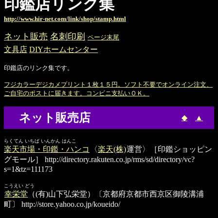
印鑑店リンク集
http://www.hir-net.com/link/shop/stamp.html
ネット販売
名刺印刷
ページ末尾
文具店
DIYホームセンター
印鑑店のリンク集です。
フジカラーデジカメプリント１枚１５円。ソフト不要でオンライン注文、
ご自宅のポストに届きます。コンビニ支払いＯＫ。
ネット販売店
◆
▲
らくてん いちば いんかん はんこ
楽天市場・印鑑・ハンコ
〈
楽天(株)
運営〉［印鑑ショッピン
グモール］
http://directory.rakuten.co.jp/rms/sd/directory/vc?
s=1&tz=111173
こうえい どう
幸栄堂
（(有)山下弘栄堂）〔京都府京都市西京区御陵溝浦
町〕
http://store.yahoo.co.jp/koueido/