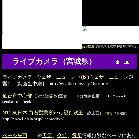
仙台空港
（宮城県名取市下増田字南原）
ライブカメラ（宮城県）
◆
▲
ライブカメラ - ウェザーニュース
〈
(株)ウェザーニューズ
運
営〉［動画生中継］
http://weathernews.jp/livecam/
仙台市中心部
〈
東北放送(株)
運営〉［10分毎静止画］ http://www.tbc-
sendai.co.jp/tenki/
NTT東日本 白石営業所から望む蔵王
［静止画］
〈
菅野 清
氏運営〉
http://www1.plala.or.jp/kannos/live/
ページ先頭
※
天気
、
交通
、
役所
情報は別なページにあり