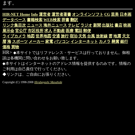
ます。
HIR-NET Home
Info
運営者
運営者著書
オンラインソフト
CG
里美
日本画
データベース
書籍検索
WEB検索
辞書
翻訳
リンク集目次
ニュース
海外ニュース
テレビ
ラジオ
新聞
出版社
書店
映画
展示会
官公庁
市区役所
求人
不動産
医療
電話
郵便
ライブカメラ
地図
世界地図
交通
旅行
宿泊
天気
台風
放射線
雲
地震
天文
暦
海
スポーツ
メーカー
家電
パソコン
インターネット
カメラ
懸賞
銀行
価格
買物
HR>
◆本サイトではリファレンス・サービスは行っておりません。御相
談は各機関に問い合わせをお願い致します。
◆本サイトはインターネットのアドレス情報を提供するのみです。情報の
ご利用は自己責任で行ってください。
◆リンクは、ご自由にお張りください。
Copyright (C) 1998-2008
Hirabayashi Masahide