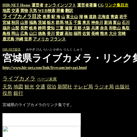
HIR-NET Home
運営者
オンラインソフト
運営者著書
CG
リンク集目次
地図
交通
買物
天気
WEB検索
辞書
翻訳
ライブカメラ目次
夜景
駅
海
山
富士山
湖
橋
道路
北海道
青森
岩手
宮城
秋田
山形
福島
茨城
栃木
群馬
埼玉
千葉
東京
神奈川
新潟
富山
石川
福井
山梨
長野
岐阜
静岡
愛知
三重
滋賀
京都
大阪
兵庫
奈良
和歌山
鳥取
島根
岡山
広島
山口
徳島
香川
愛媛
高知
福岡
佐賀
長崎
熊本
大分
宮崎
鹿児島
沖縄
世界
アメリカ
フランス
HIR-NET提供
みやぎ けん らいぶ かめら りんく しゅう
宮城県ライブカメラ・リンク
http://www.hir-net.com/link/livecam/miyagi.html
ライブカメラ
ページ末尾
天気
地図
観光
交通
宿泊
新聞社
テレビ局
ラジオ局
出版社
役所
銀行
宮城県のライブカメラのリンク集です。