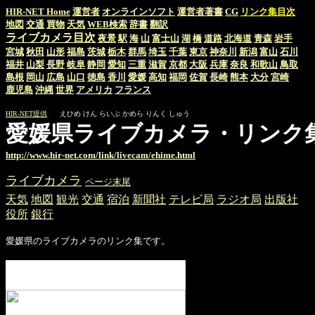
HIR-NET Home
運営者
オンラインソフト
運営者著書
CG
リンク集目次
地図
交通
買物
天気
WEB検索
辞書
翻訳
ライブカメラ目次
夜景
駅
海
山
富士山
湖
橋
道路
北海道
青森
岩手
宮城
秋田
山形
福島
茨城
栃木
群馬
埼玉
千葉
東京
神奈川
新潟
富山
石川
福井
山梨
長野
岐阜
静岡
愛知
三重
滋賀
京都
大阪
兵庫
奈良
和歌山
鳥取
島根
岡山
広島
山口
徳島
香川
愛媛
高知
福岡
佐賀
長崎
熊本
大分
宮崎
鹿児島
沖縄
世界
アメリカ
フランス
HIR-NET提供
えひめ けん らいぶ かめら りんく しゅう
愛媛県ライブカメラ・リンク
http://www.hir-net.com/link/livecam/ehime.html
ライブカメラ
ページ末尾
天気
地図
観光
交通
宿泊
新聞社
テレビ局
ラジオ局
出版社
役所
銀行
愛媛県のライブカメラのリンク集です。