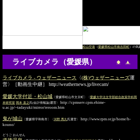
松山空港
（
愛媛県松山市南吉田町
）の気
ライブカメラ（愛媛県）
◆
▲
ライブカメラ - ウェザーニュース
〈
(株)ウェザーニューズ
運
営〉［動画生中継］
http://weathernews.jp/livecam/
愛媛大学付近・松山城
〔愛媛県松山市文京町〕〈
愛媛大学法文学部総合政策学科岡
http://cpmserv.cpm.ehime-
本研究室
岡本 直之
氏(会計情報論)運営〉
u.ac.jp/~tadayuki/mirror/reroom.htm
鬼が城山
http://www.rpm.or.jp/home/h-
〔愛媛県宇和島市〕〈
河野 秀久
氏運営〉
kouno/
どうご おんせん