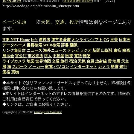
道後温泉
［Java］
〔愛媛県松山市道後湯之町〕〈
道後温泉旅館協同組合
運営〉
http://www.dogo.or.jp/shiru/shiru_s/neteye.htm
ページ先頭
※
天気
、
交通
、
役所
情報は別なページにあり
ます。
HIR-NET Home
Info
運営者
運営者著書
オンラインソフト
CG
里美
日本画
データベース
書籍検索
WEB検索
辞書
翻訳
リンク集目次
ニュース
海外ニュース
テレビ
ラジオ
新聞
出版社
書店
映画
展示会
官公庁
市区役所
求人
不動産
医療
電話
郵便
ライブカメラ
地図
世界地図
交通
旅行
宿泊
天気
台風
放射線
雲
地震
天文
暦
海
スポーツ
メーカー
家電
パソコン
インターネット
カメラ
懸賞
銀行
価格
買物
◆本サイトではリファレンス・サービスは行っておりません。御相談は各
機関に問い合わせをお願い致します。
◆本サイトはインターネットのアドレス情報を提供するのみです。情報の
ご利用は自己責任で行ってください。
◆リンクは、ご自由にお張りください。
Copyright (C) 1998-2008
Hirabayashi Masahide