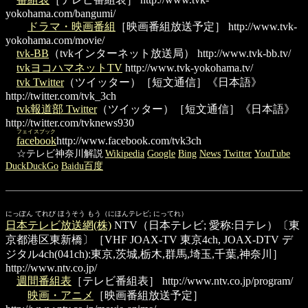
yokohama.com/bangumi/
ドラマ・映画番組
［映画番組放送予定］
http://www.tvk-
yokohama.com/movie/
tvk-BB
（tvkインターネット放送局）
http://www.tvk-bb.tv/
tvkヨコハマネットTV
http://www.tvk-yokohama.tv/
tvk Twitter
（ツイッター）［短文通信］《日本語》
http://twitter.com/tvk_3ch
tvk報道部 Twitter
（ツイッター）［短文通信］《日本語》
http://twitter.com/tvknews930
フェイスブック
facebook
http://www.facebook.com/tvk3ch
☆テレビ神奈川解説
Wikipedia
Google
Bing
News
Twitter
YouTube
DuckDuckGo
Baidu百度
にっぽん てれび ほうそう もう（にほんテレビ; にってれ）
日本テレビ放送網(株)
NTV（日本テレビ; 愛称:日テレ）〔東
京都港区東新橋〕［VHF JOAX-TV 東京4ch, JOAX-DTV デ
ジタル4ch(041ch):東京,茨城,栃木,群馬,埼玉,千葉,神奈川］
http://www.ntv.co.jp/
週間番組表
［テレビ番組表］
http://www.ntv.co.jp/program/
映画・アニメ
［映画番組放送予定］