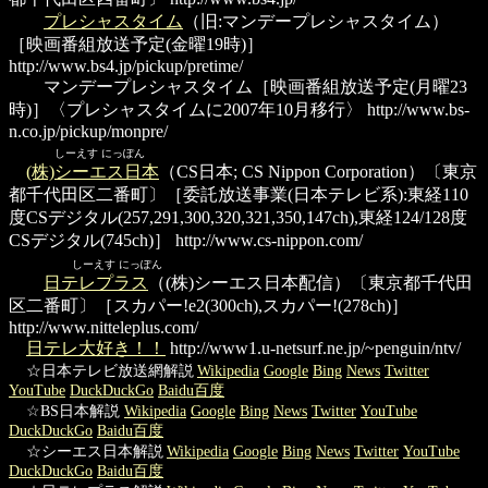
プレシャスタイム
（旧:マンデープレシャスタイム）
［映画番組放送予定(金曜19時)］
http://www.bs4.jp/pickup/pretime/
マンデープレシャスタイム
［映画番組放送予定(月曜23
時)］〈プレシャスタイムに2007年10月移行〉
http://www.bs-
n.co.jp/pickup/monpre/
しーえす にっぽん
(株)シーエス日本
（CS日本; CS Nippon Corporation）〔東京
都千代田区二番町〕［委託放送事業(日本テレビ系):東経110
度CSデジタル(257,291,300,320,321,350,147ch),東経124/128度
CSデジタル(745ch)］
http://www.cs-nippon.com/
しーえす にっぽん
日テレプラス
（(株)シーエス日本配信）〔東京都千代田
区二番町〕［スカパー!e2(300ch),スカパー!(278ch)］
http://www.nitteleplus.com/
日テレ大好き！！
http://www1.u-netsurf.ne.jp/~penguin/ntv/
☆日本テレビ放送網解説
Wikipedia
Google
Bing
News
Twitter
YouTube
DuckDuckGo
Baidu百度
☆BS日本解説
Wikipedia
Google
Bing
News
Twitter
YouTube
DuckDuckGo
Baidu百度
☆シーエス日本解説
Wikipedia
Google
Bing
News
Twitter
YouTube
DuckDuckGo
Baidu百度