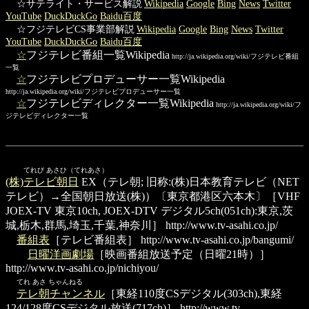
☆サテライト・サービス解説
Wikipedia
Google
Bing
News
Twitter
YouTube
DuckDuckGo
Baidu百度
☆フジテレビCS事業部解説
Wikipedia
Google
Bing
News
Twitter
YouTube
DuckDuckGo
Baidu百度
☆
フジテレビ番組一覧Wikipedia
http://ja.wikipedia.org/wiki/フジテレビ番組
一覧
☆
フジテレビプロデューサー一覧Wikipedia
http://ja.wikipedia.org/wiki/フジテレビプロデューサー一覧
☆
フジテレビディレクター一覧Wikipedia
http://ja.wikipedia.org/wiki/フ
ジテレビディレクター一覧
てれび あさひ（てれあさ）
(株)テレビ朝日
EX（テレ朝; 旧称:(株)日本教育テレビ（NET
テレビ）→全国朝日放送(株)）〔東京都港区六本木〕［VHF
JOEX-TV 東京10ch, JOEX-DTV デジタル5ch(051ch):東京,茨
城,栃木,群馬,埼玉,千葉,神奈川］
http://www.tv-asahi.co.jp/
番組表
［テレビ番組表］
http://www.tv-asahi.co.jp/bangumi/
日曜洋画劇場
［映画番組放送予定（日曜21時）］
http://www.tv-asahi.co.jp/nichiyou/
てれ あさ ちゃんねる
テレ朝チャンネル
［東経110度CSデジタル(303ch),東経
124/128度CSデジタル放送(717ch)］
http://www.tv-