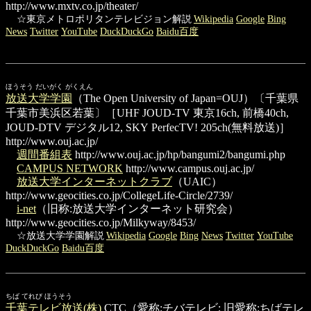
http://www.mxtv.co.jp/theater/
☆東京メトロポリタンテレビジョン解説
Wikipedia
Google
Bing
News
Twitter
YouTube
DuckDuckGo
Baidu百度
ほうそう だいがく がくえん
放送大学学園
（The Open University of Japan=OUJ）〔千葉県
千葉市美浜区若葉〕［UHF JOUD-TV 東京16ch, 前橋40ch,
JOUD-DTV デジタル12, SKY PerfecTV! 205ch(無料放送)］
http://www.ouj.ac.jp/
週間番組表
http://www.ouj.ac.jp/hp/bangumi2/bangumi.php
CAMPUS NETWORK
http://www.campus.ouj.ac.jp/
放送大学インターネットクラブ
（UAIC）
http://www.geocities.co.jp/CollegeLife-Circle/2739/
i-net
（旧称:放送大学インターネット研究会）
http://www.geocities.co.jp/Milkyway/8453/
☆放送大学学園解説
Wikipedia
Google
Bing
News
Twitter
YouTube
DuckDuckGo
Baidu百度
ちば てれび ほうそう
千葉テレビ放送(株)
CTC（愛称:チバテレビ; 旧愛称:ちばテレ