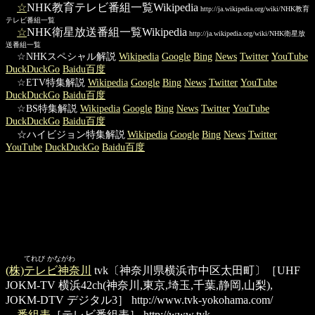
☆
NHK教育テレビ番組一覧Wikipedia
http://ja.wikipedia.org/wiki/NHK教育
テレビ番組一覧
☆
NHK衛星放送番組一覧Wikipedia
http://ja.wikipedia.org/wiki/NHK衛星放
送番組一覧
☆NHKスペシャル解説
Wikipedia
Google
Bing
News
Twitter
YouTube
DuckDuckGo
Baidu百度
☆ETV特集解説
Wikipedia
Google
Bing
News
Twitter
YouTube
DuckDuckGo
Baidu百度
☆BS特集解説
Wikipedia
Google
Bing
News
Twitter
YouTube
DuckDuckGo
Baidu百度
☆ハイビジョン特集解説
Wikipedia
Google
Bing
News
Twitter
YouTube
DuckDuckGo
Baidu百度
てれび かながわ
(株)テレビ神奈川
tvk〔神奈川県横浜市中区太田町〕［UHF
JOKM-TV 横浜42ch(神奈川,東京,埼玉,千葉,静岡,山梨),
JOKM-DTV デジタル3］
http://www.tvk-yokohama.com/
番組表
［テレビ番組表］
http://www.tvk-