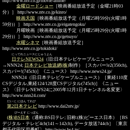
http://www.ntv.co.jp/movie-anime/
金曜ロードショー
［映画番組放送予定（金曜21時03
分）］
http://www.ntv.co.jp/kinro/
映画天国
［映画番組放送予定（月曜25時59分(火曜1時
59分)）］
http://www.ntv.co.jp/eigatengoku/
月曜映画
［映画番組放送予定（月曜25時29分(火曜1時
29分)）］
http://www.ntv.co.jp/getsuyo/
水曜シネマ
［映画番組放送予定］
http://www.ntv.co.jp/tokidoki/
にってれニュースにじゅうよん
日テレNEWS24
（旧:日本テレビケーブルニュース
→NNN24;
日本テレビ放送網(株)
制作）［スカパー!e2(350ch),
スカパー!(745ch)］《ニュース》
http://www.news24.jp/
NNN24
（旧:日本テレビケーブルニュース）［東経110度
CSデジタル,東経124/128度CSデジタル(745ch)］《ニュー
ス》〈日テレNEWS24に2005年12月1日チャンネル名変更〉
http://www.nnn24.com/
だい に にほん てれび
第2日本テレビ
http://www.dai2ntv.jp/
びーえす にっぽん
(株)BS日本
（通称:BS日テレ; 旧称:(株)ビーエス日本）［BS
デジタル・テレビ4ch(141～142ch), データ放送744ch］〔東京
都千代田区四番町〕
http://www.bs4.jp/