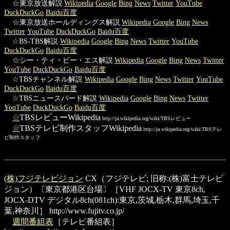
☆東京放送解説
Wikipedia
Google
Bing
News
Twitter
YouTube
DuckDuckGo
Baidu百度
☆東京放送ホールディングス解説
Wikipedia
Google
Bing
News
Twitter
YouTube
DuckDuckGo
Baidu百度
☆BS-TBS解説
Wikipedia
Google
Bing
News
Twitter
YouTube
DuckDuckGo
Baidu百度
☆シー・ティ・ビー・エス解説
Wikipedia
Google
Bing
News
Twitter
YouTube
DuckDuckGo
Baidu百度
☆TBSチャンネル解説
Wikipedia
Google
Bing
News
Twitter
YouTube
DuckDuckGo
Baidu百度
☆TBSニュースバード解説
Wikipedia
Google
Bing
News
Twitter
YouTube
DuckDuckGo
Baidu百度
☆
TBSレビューWikipedia
http://ja.wikipedia.org/wiki/TBSレビュー
☆
TBSテレビ制作スタッフWikipedia
http://ja.wikipedia.org/wiki/TBSテレ
ビ制作スタッフ
(株)フジテレビジョン
CX（フジテレビ; 旧称:(株)富士テレビ
ジョン）〔東京都港区台場〕［VHF JOCX-TV 東京8ch,
JOCX-DTV デジタル8ch(081ch):東京,茨城,栃木,群馬,埼玉,千
葉,神奈川］
http://www.fujitv.co.jp/
週間番組表
［テレビ番組表］