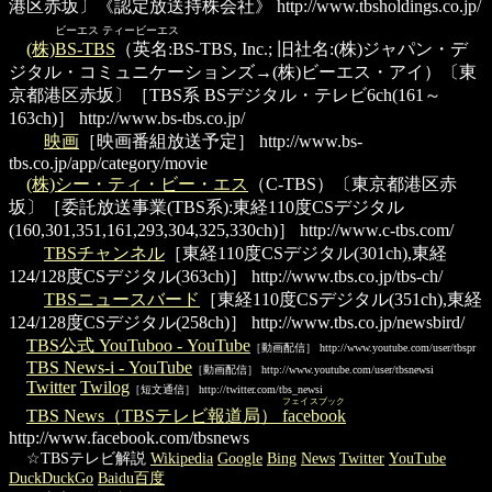
港区赤坂〕《認定放送持株会社》
http://www.tbsholdings.co.jp/
ビーエス ティービーエス
(株)BS-TBS
（英名:BS-TBS, Inc.; 旧社名:(株)ジャパン・デ
ジタル・コミュニケーションズ→(株)ビーエス・アイ）〔東
京都港区赤坂〕［TBS系 BSデジタル・テレビ6ch(161～
163ch)］
http://www.bs-tbs.co.jp/
映画
［映画番組放送予定］
http://www.bs-
tbs.co.jp/app/category/movie
(株)シー・ティ・ビー・エス
（C-TBS）〔東京都港区赤
坂〕［委託放送事業(TBS系):東経110度CSデジタル
(160,301,351,161,293,304,325,330ch)］
http://www.c-tbs.com/
TBSチャンネル
［東経110度CSデジタル(301ch),東経
124/128度CSデジタル(363ch)］
http://www.tbs.co.jp/tbs-ch/
TBSニュースバード
［東経110度CSデジタル(351ch),東経
124/128度CSデジタル(258ch)］
http://www.tbs.co.jp/newsbird/
TBS公式 YouTuboo - YouTube
［動画配信］ http://www.youtube.com/user/tbspr
TBS News-i - YouTube
［動画配信］ http://www.youtube.com/user/tbsnewsi
Twitter
Twilog
［短文通信］ http://twitter.com/tbs_newsi
フェイスブック
TBS News（TBSテレビ報道局）
facebook
http://www.facebook.com/tbsnews
☆TBSテレビ解説
Wikipedia
Google
Bing
News
Twitter
YouTube
DuckDuckGo
Baidu百度