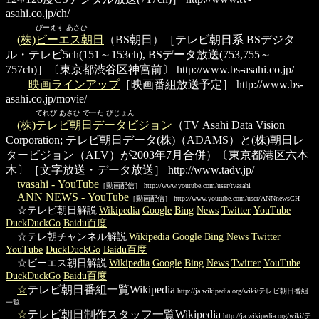
asahi.co.jp/ch/
びーえす あさひ
(株)ビーエス朝日
（BS朝日）［テレビ朝日系 BSデジタ
ル・テレビ5ch(151～153ch), BSデータ放送(753,755～
757ch)］〔東京都渋谷区神宮前〕
http://www.bs-asahi.co.jp/
映画ラインアップ
［映画番組放送予定］
http://www.bs-
asahi.co.jp/movie/
てれび あさひ でーた びじょん
(株)テレビ朝日データビジョン
（TV Asahi Data Vision
Corporation; テレビ朝日データ(株)（ADAMS）と(株)朝日レ
タービジョン（ALV）が2003年7月合併）〔東京都港区六本
木〕［文字放送・データ放送］
http://www.tadv.jp/
tvasahi - YouTube
［動画配信］ http://www.youtube.com/user/tvasahi
ANN NEWS - YouTube
［動画配信］ http://www.youtube.com/user/ANNnewsCH
☆テレビ朝日解説
Wikipedia
Google
Bing
News
Twitter
YouTube
DuckDuckGo
Baidu百度
☆テレ朝チャンネル解説
Wikipedia
Google
Bing
News
Twitter
YouTube
DuckDuckGo
Baidu百度
☆ビーエス朝日解説
Wikipedia
Google
Bing
News
Twitter
YouTube
DuckDuckGo
Baidu百度
☆
テレビ朝日番組一覧Wikipedia
http://ja.wikipedia.org/wiki/テレビ朝日番組
一覧
☆
テレビ朝日制作スタッフ一覧Wikipedia
http://ja.wikipedia.org/wiki/テ