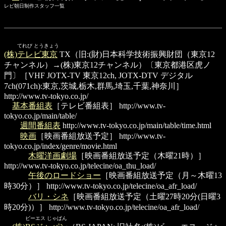
レビ朝日制作スタッフ一覧
てれび とうきょう
(株)テレビ東京
TX（旧:(財)日本科学技術振興財団（東京12
チャンネル）→(株)東京12チャンネル）〔東京都港区虎ノ
門〕［VHF JOTX-TV 東京12ch, JOTX-DTV デジタル
7ch(071ch):東京,茨城,栃木,群馬,埼玉,千葉,神奈川］
http://www.tv-tokyo.co.jp/
基本番組表
［テレビ番組表］
http://www.tv-
tokyo.co.jp/main/table/
週間番組表
http://www.tv-tokyo.co.jp/main/table/time.html
映画
［映画番組放送予定］
http://www.tv-
tokyo.co.jp/index/genre/movie.html
木曜洋画劇場
［映画番組放送予定（木曜21時）］
http://www.tv-tokyo.co.jp/telecine/oa_thu_load/
午後のロードショー
［映画番組放送予定（月～木曜13
時30分）］
http://www.tv-tokyo.co.jp/telecine/oa_afr_load/
バリ・シネ
［映画番組放送予定（土曜27時20分(日曜3
時20分)）］
http://www.tv-tokyo.co.jp/telecine/oa_afr_load/
ビーエス じゃぱん