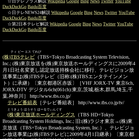
☆日テレプラス解説
Wikipedia
Google
Bing
News
Twitter
YouTube
DuckDuckGo
Baidu百度
☆日テレNEWS24解説
Wikipedia
Google
Bing
News
Twitter
YouTube
DuckDuckGo
Baidu百度
☆第2日本テレビ解説
Wikipedia
Google
Bing
News
Twitter
YouTube
DuckDuckGo
Baidu百度
ティ ビー エス てれび
(株)TBSテレビ
（TBS=Tokyo Broadcasting System Television,
Inc.; (株)東京放送を(株)東京放送ホールディングスに2009年4
月1日社名変更し認定放送持株会社に移行、テレビジョン放
送事業は(株)TBSテレビ（旧称:(株)TBSエンタテインメン
ト）に承継）〔東京都港区赤坂〕［VHF JORX-TV 東京6ch,
JORX-DTV デジタル6ch(061ch):東京,茨城,栃木,群馬,埼玉,千
葉,神奈川］
http://www.tbs.co.jp/
テレビ番組表
［テレビ番組表］
http://www.tbs.co.jp/tv/
とうきょう ほうそう ほーるでぃんぐす
(株)東京放送ホールディングス
（TBS HD=Tokyo
Broadcasting System Holdings, Inc.; 旧:(株)ラジオ東京→(株)東
京放送（TBS=Tokyo Broadcasting System, Inc.）、テレビジョ
ン放送事業は(株)TBSテレビに2009年4月1日継承）〔東京都