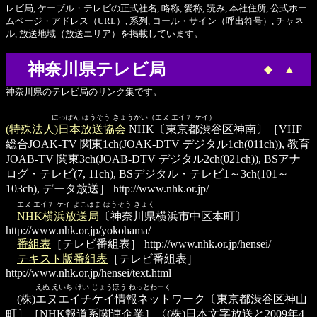
レビ局, ケーブル・テレビの正式社名, 略称, 愛称, 読み, 本社住所, 公式ホー
ムページ・アドレス（URL）, 系列, コール・サイン（呼出符号）, チャネ
ル, 放送地域（放送エリア）を掲載しています。
神奈川県テレビ局
◆
▲
神奈川県のテレビ局のリンク集です。
にっぽん ほうそう きょうかい（エヌ エイチ ケイ）
(特殊法人)日本放送協会
NHK〔東京都渋谷区神南〕［VHF
総合JOAK-TV 関東1ch(JOAK-DTV デジタル1ch(011ch)), 教育
JOAB-TV 関東3ch(JOAB-DTV デジタル2ch(021ch)), BSアナ
ログ・テレビ(7, 11ch), BSデジタル・テレビ1～3ch(101～
103ch), データ放送］
http://www.nhk.or.jp/
エヌ エイチ ケイ よこはま ほうそう きょく
NHK横浜放送局
〔神奈川県横浜市中区本町〕
http://www.nhk.or.jp/yokohama/
番組表
［テレビ番組表］
http://www.nhk.or.jp/hensei/
テキスト版番組表
［テレビ番組表］
http://www.nhk.or.jp/hensei/text.html
えぬ えいち けい じょうほう ねっとわーく
(株)エヌエイチケイ情報ネットワーク
〔東京都渋谷区神山
町〕［NHK報道系関連企業］〈(株)日本文字放送と2009年4