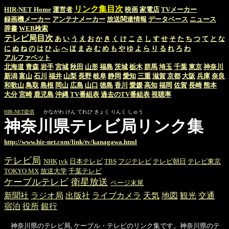
リンク集目次
HIR-NET Home
運営者
映画
家電店
TVメーカー
録画機メーカー
アンテナメーカー
放送関連情報
データベース
ニュース
辞書
WEB検索
テレビ局目次
あ
い
う
え
お
か
き
く
け
こ
さ
し
す
せ
そ
た
ち
つ
て
と
な
に
ぬ
ね
の
は
ひ
ふ
へ
ほ
ま
み
む
め
も
や
ゆ
よ
ら
り
る
れ
ろ
わ
アルファベット
北海道
青森
岩手
宮城
秋田
山形
福島
茨城
栃木
群馬
埼玉
千葉
東京
神奈川
新潟
富山
石川
福井
山梨
長野
岐阜
静岡
愛知
三重
滋賀
京都
大阪
兵庫
奈良
和歌山
鳥取
島根
岡山
広島
山口
徳島
香川
愛媛
高知
福岡
佐賀
長崎
熊本
大分
宮崎
鹿児島
沖縄
TV番組表
過去のTV番組表
視聴率
HIR-NET提供
かながわ けん てれび きょく りんく しゅう
神奈川県テレビ局リンク集
http://www.hir-net.com/link/tv/kanagawa.html
テレビ局
NHK
tvk
日本テレビ
TBS
フジテレビ
テレビ朝日
テレビ東京
TOKYO MX
放送大学
千葉テレビ
ケーブルテレビ
衛星放送
ページ末尾
新聞社
ラジオ局
出版社
ライブカメラ
天気
地図
観光
交通
宿泊
役所
銀行
神奈川県のテレビ局, ケーブル・テレビのリンク集です。神奈川県のテ