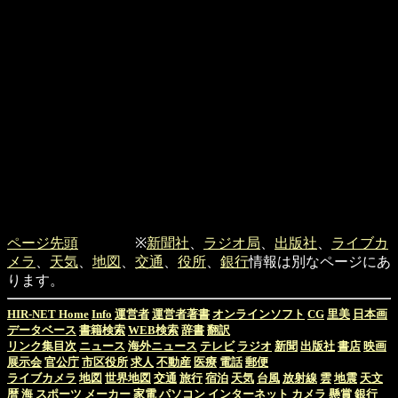
ページ先頭
※
新聞社
、
ラジオ局
、
出版社
、
ライブカ
メラ
、
天気
、
地図
、
交通
、
役所
、
銀行
情報は別なページにあ
ります。
HIR-NET Home
Info
運営者
運営者著書
オンラインソフト
CG
里美
日本画
データベース
書籍検索
WEB検索
辞書
翻訳
リンク集目次
ニュース
海外ニュース
テレビ
ラジオ
新聞
出版社
書店
映画
展示会
官公庁
市区役所
求人
不動産
医療
電話
郵便
ライブカメラ
地図
世界地図
交通
旅行
宿泊
天気
台風
放射線
雲
地震
天文
暦
海
スポーツ
メーカー
家電
パソコン
インターネット
カメラ
懸賞
銀行