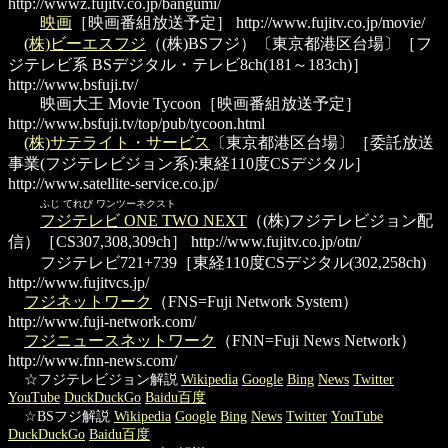
http://wwwz.fujitv.co.jp/bangumi/
映画
［映画番組放送予定］
http://www.fujitv.co.jp/movie/
(株)ビーエスフジ
（(株)BSフジ）〔東京都港区台場〕［フ
ジテレビ系 BSデジタル・テレビ8ch(181～183ch)］
http://www.bsfuji.tv/
映画大王 Movie Tycoon
［映画番組放送予定］
http://www.bsfuji.tv/top/pub/tycoon.html
(株)サテライト・サービス
〔東京都港区台場〕［委託放送
事業(フジテレビジョン系):東経110度CSデジタル］
http://www.satellite-service.co.jp/
ふじ てれび ワンツーネクスト
フジテレビ ONE TWO NEXT
（(株)フジテレビジョン配
信）［CS307,308,309ch］
http://www.fujitv.co.jp/otn/
フジテレビ721+739
［東経110度CSデジタル(302,258ch)
http://www.fujitvcs.jp/
フジネットワーク
（FNS=Fuji Network System）
http://www.fuji-network.com/
フジニュースネットワーク
（FNN=Fuji News Network）
http://www.fnn-news.com/
☆フジテレビジョン解説
Wikipedia
Google
Bing
News
Twitter
YouTube
DuckDuckGo
Baidu百度
☆BSフジ解説
Wikipedia
Google
Bing
News
Twitter
YouTube
DuckDuckGo
Baidu百度