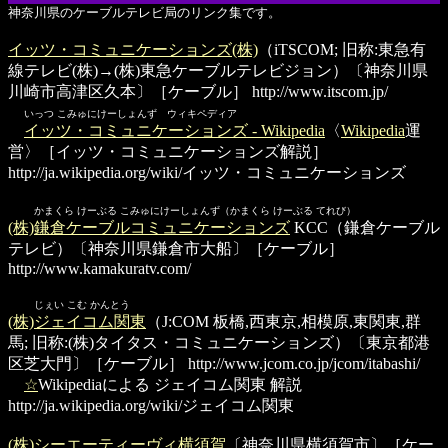
神奈川県のケーブルテレビ局のリンク集です。
イッツ・コミュニケーションズ(株)
（iTSCOM; 旧称:東急有
線テレビ(株)→(株)東急ケーブルテレビジョン）〔神奈川県
川崎市高津区久本〕［ケーブル］
http://www.itscom.jp/
いっつ こみゅにけーしょんず ウィキペディア
イッツ・コミュニケーションズ - Wikipedia
〈
Wikipedia
運
営〉［イッツ・コミュニケーションズ解説］
http://ja.wikipedia.org/wiki/イッツ・コミュニケーションズ
かまくら けーぶる こみゅにけーしょんず（かまくら けーぶる てれび）
(株)鎌倉ケーブルコミュニケーションズ
KCC（鎌倉ケーブル
テレビ）〔神奈川県鎌倉市大船〕［ケーブル］
http://www.kamakuratv.com/
じぇい こむ かんとう
(株)ジェイコム関東
（J:COM 板橋,西東京,相模原,東関東,群
馬; 旧称:(株)タイタス・コミュニケーションズ）〔東京都港
区芝大門〕［ケーブル］
http://www.jcom.co.jp/jcom/itabashi/
☆
Wikipediaによる ジェイコム関東 解説
http://ja.wikipedia.org/wiki/ジェイコム関東
(株)シーエーティーヴィ横須賀
〔神奈川県横須賀市〕［ケー