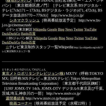
(株)BSジャパン
（BS JAPAN; 旧社名:(株)ビー・エス・ジャ
パン）〔東京都港区虎ノ門〕［テレビ東京系 BSデジタル・
テレビ7ch(171～173ch), BSデジタル・ラジオ(471, 472ch), BS
データ放送(BS770～779ch)］
http://www.bs-j.co.jp/
シネマクラッシュ
［映画番組放送予定］
http://www.bs-
j.co.jp/cinemacrush/
☆テレビ東京解説
Wikipedia
Google
Bing
News
Twitter
YouTube
DuckDuckGo
Baidu百度
☆BSジャパン解説
Wikipedia
Google
Bing
News
Twitter
YouTube
DuckDuckGo
Baidu百度
☆
テレビ東京制作スタッフ一覧Wikipedia
http://ja.wikipedia.org/wiki/テ
レビ東京制作スタッフ一覧
とうきょう めとろぽりたん てれびじょん
東京メトロポリタンテレビジョン(株)
MXTV（呼称:TOKYO
MX; 旧呼称:MXテレビ→東京MXテレビ; Tokyo Metropolitan
Television Broadcasting Corporation）〔東京都千代田区麹町〕
［UHF JOMX-TV 14ch, JOMX-DTV デジタル9:東京及び千葉,
茨城,埼玉,神奈川の一部］
http://www.mxtv.co.jp/
週間番組表
http://www.mxtv.co.jp/bangumi/
映画コーナー
［映画番組放送予定（水曜22時）］