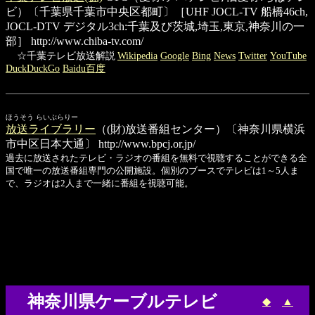
ビ）〔千葉県千葉市中央区都町〕［UHF JOCL-TV 船橋46ch,
JOCL-DTV デジタル3ch:千葉及び茨城,埼玉,東京,神奈川の一
部］
http://www.chiba-tv.com/
☆千葉テレビ放送解説
Wikipedia
Google
Bing
News
Twitter
YouTube
DuckDuckGo
Baidu百度
ほうそう らいぶらりー
放送ライブラリー
（(財)放送番組センター）〔神奈川県横浜
市中区日本大通〕
http://www.bpcj.or.jp/
過去に放送されたテレビ・ラジオの番組を無料で視聴することができる全
国で唯一の放送番組専門の公開施設。個別のブースでテレビは1～5人ま
で、ラジオは2人まで一緒に番組を視聴可能。
神奈川県ケーブルテレビ
◆
▲