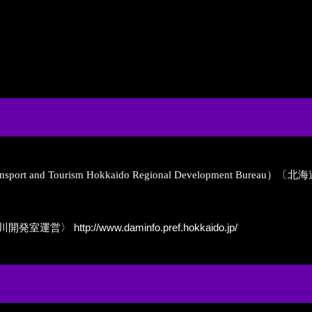
re, Transport and Tourism Hokkaido Regional Development B
川開発室運営〉
http://www.daminfo.pref.hokkaido.jp/