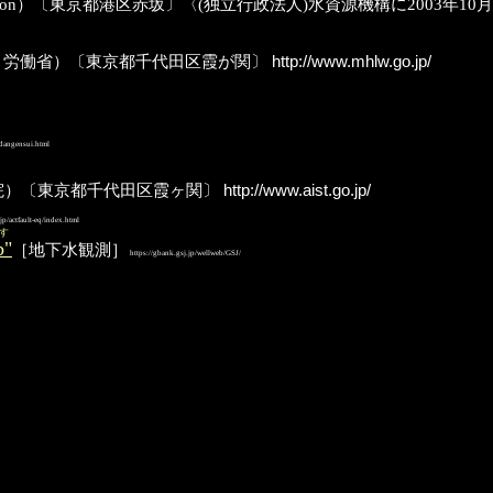
lic Corporation）〔東京都港区赤坂〕〈(独立行政法人)水資源機構に2003年1
re; 旧:厚生省, 労働省）〔東京都千代田区霞が関〕
http://www.mhlw.go.jp/
dangensui.html
術院）〔東京都千代田区霞ヶ関〕
http://www.aist.go.jp/
.jp/actfault-eq/index.html
す
"
［地下水観測］
https://gbank.gsj.jp/wellweb/GSJ/