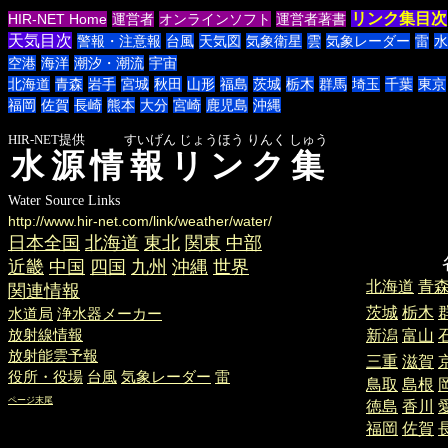
リンク集目次
HIR-NET Home
運営者
オンラインソフト
運営者著書
天気目次
警報・注意報
台風
天気図
気象衛星
雲
気象レーダー
雷
水
空港
海洋
潮汐・潮流
宇宙
北海道
青森
岩手
宮城
秋田
山形
福島
茨城
栃木
群馬
埼玉
千葉
東京
福岡
佐賀
長崎
熊本
大分
宮崎
鹿児島
沖縄
HIR-NET提供 すいげん じょうほう りんく しゅう
水源情報リンク集
Water Source Links
http://www.hir-net.com/link/weather/water/
日本全国
北海道
東北
関東
中部
各地
近畿
中国
四国
九州
沖縄
世界
北海道
青
関連情報
茨城
栃木
水道局
浄水器メーカー
放射線情報
新潟
富山
放射能雲予報
三重
滋賀
役所・役場
台風
気象レーダー
雷
鳥取
島根
ページ末尾
徳島
香川
福岡
佐賀