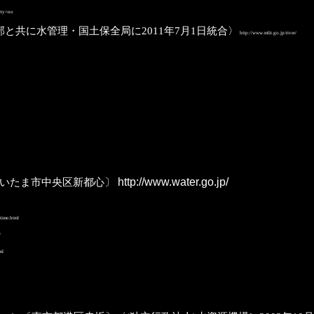
rty=no
と共に水管理・国土保全局に2011年7月1日統合〉
http://www.mlit.go.jp/river/
さいたま市中央区新都心〕
http://www.water.go.jp/
time.html
/
ml