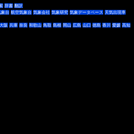
索
辞書
翻訳
気象台
航空気象台
気象会社
気象研究
気象データベース
天気出現率
大阪
兵庫
奈良
和歌山
鳥取
島根
岡山
広島
山口
徳島
香川
愛媛
高知