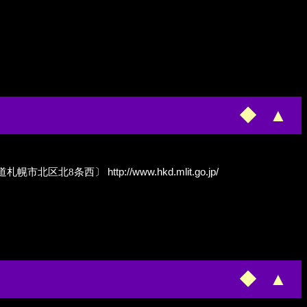
◆
▲
ureau）〔北海道札幌市北区北8条西〕
http://www.hkd.mlit.go.jp/
◆
▲