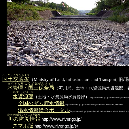
こくど こうつう しょう
国土交通省
（Ministry of Land, Infrastructure and 
みず かんり こくど ほぜん きょく
水管理・国土保全局
（河川局、土地・水資源局水資源部、都
みず しげん ぶ
水資源部
（土地・水資源局水資源部）
http://www.mlit.go.jp/tochimizushigen/mizsei
全国のダム貯水情報
http://www.mlit.go.jp/tochimizushigen/mizsei/kassui/dam_info.html
渇水情報総合ポータル
http://www.mlit.go.jp/mizukokudo/mizukokudo_mizsei_kassui_port
かわ の ぼうさい じょうほう
川の防災情報
http://www.river.go.jp/
スマホ版
http://www.river.go.jp/s/