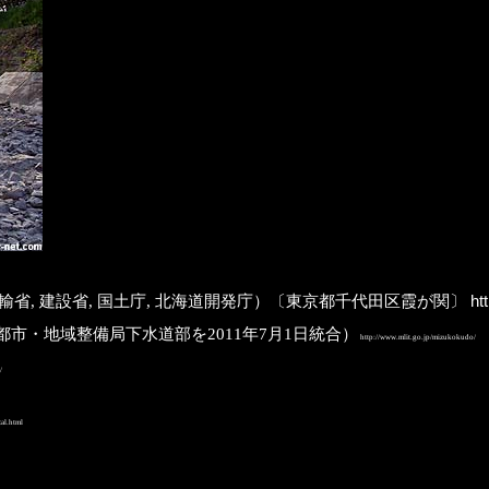
Transport; 旧:運輸省, 建設省, 国土庁, 北海道開発庁）〔東京都千代田区霞が関〕
htt
市・地域整備局下水道部を2011年7月1日統合）
http://www.mlit.go.jp/mizukokudo/
/
al.html