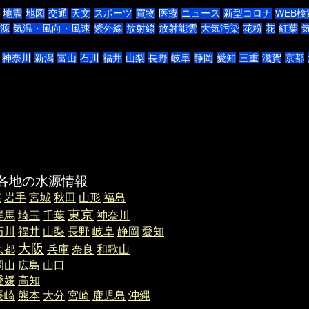
地震
地図
交通
天文
スポーツ
買物
医療
ニュース
新型コロナ
WEB検
源
気温・風向・風速
紫外線
放射線
放射能雲
大気汚染
花粉
花
紅葉
神奈川
新潟
富山
石川
福井
山梨
長野
岐阜
静岡
愛知
三重
滋賀
京都
の水源情報
森
岩手
宮城
秋田
山形
福島
東京
群馬
埼玉
千葉
神奈川
石川
福井
山梨
長野
岐阜
静岡
愛知
大阪
京都
兵庫
奈良
和歌山
岡山
広島
山口
愛媛
高知
長崎
熊本
大分
宮崎
鹿児島
沖縄