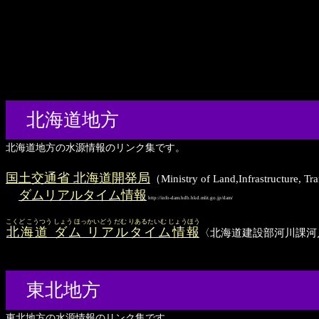
北海道地方
北海道地方の水源情報のリンク集です。
国土交通省 北海道開発局
（Ministry of Land,Infrastructu
ダムリアルタイム情報
http://info-dam.hdb.hkd.mlit.go.jp/dam/
こくど こうつう しょう ほっかいどう だむ りあるたいむ じょうほう
北海道 ダム リアルタイム情報
〈北海道建設部河川課河
東北地方
東北地方の水源情報のリンク集です。