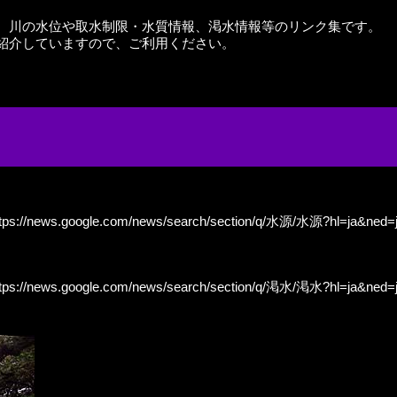
、川の水位や取水制限・水質情報、渇水情報等のリンク集です。
紹介していますので、ご利用ください。
ttps://news.google.com/news/search/section/q/水源/水源?hl=ja&ned=
ttps://news.google.com/news/search/section/q/渇水/渇水?hl=ja&ned=