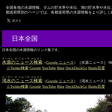
全国各地の水源情報、ダムの貯水率や水位、湖の貯水率や水位
都道府県別のページでは、各都道府県の水源情報をより詳しく
日本全国
日本全国の水源情報のリンク集です。
すいげん の にゅーす けんさく
水源のニュース検索
（
Google ニュース
）［水源ニュース］
h
☆Twitter検索
Google
YouTube
Bing
DuckDuckGo
Baidu百度
かっすい の にゅーす けんさく
渇水のニュース検索
（
Google ニュース
）［渇水ニュース］
h
☆Twitter検索
Google
YouTube
Bing
DuckDuckGo
Baidu百度