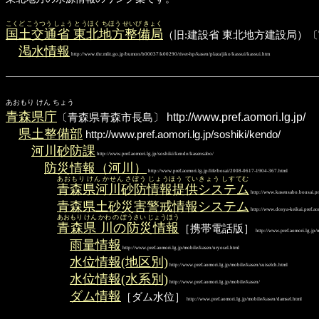
こくど こうつう しょう とうほく ちほう せいび きょく
国土交通省 東北地方整備局
（旧:建設省 東北地方建設局）
渇水情報
http://www.thr.mlit.go.jp/bumon/b00037/k00290/river-hp/kasen/plaza/jiko/kassui/kassui.htm
あおもり けん ちょう
青森県庁
〔青森県青森市長島〕
http://www.pref.aomori.lg.jp/
県土整備部
http://www.pref.aomori.lg.jp/soshiki/kendo/
河川砂防課
http://www.pref.aomori.lg.jp/soshiki/kendo/kasensabo/
防災情報（河川）
http://www.pref.aomori.lg.jp/life/bosai/2008-0617-1904-367.html
あおもり けん かせん さぼう じょうほう ていきょう しすてむ
青森県河川砂防情報提供システム
http://www.kasensabo.bousai.pre
青森県土砂災害警戒情報システム
http://www.dosya-keikai.pref.ao
あおもり けん かわ の ぼうさい じょうほう
青森県 川の防災情報
［携帯電話版］
http://www.pref.aomori.lg.jp/
雨量情報
http://www.pref.aomori.lg.jp/mobile/kasen/uryosel.html
水位情報(地区別)
http://www.pref.aomori.lg.jp/mobile/kasen/suiselch.html
水位情報(水系別)
http://www.pref.aomori.lg.jp/mobile/kasen/
ダム情報
［ダム水位］
http://www.pref.aomori.lg.jp/mobile/kasen/damsel.html