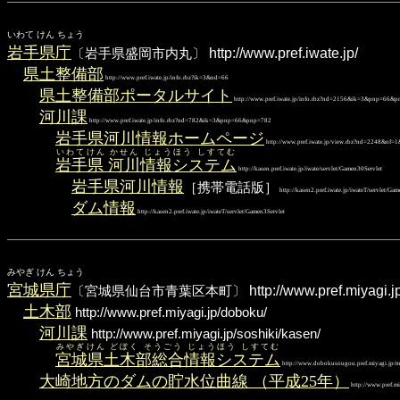
いわて けん ちょう
岩手県庁
〔岩手県盛岡市内丸〕
http://www.pref.iwate.jp/
県土整備部
http://www.pref.iwate.jp/info.rbz?ik=3&nd=66
県土整備部ポータルサイト
http://www.pref.iwate.jp/info.rbz?nd=2156&ik=3&pnp=66&
河川課
http://www.pref.iwate.jp/info.rbz?nd=782&ik=3&pnp=66&pnp=782
岩手県河川情報ホームページ
http://www.pref.iwate.jp/view.rbz?nd=2248&
いわてけん かせん じょうほう しすてむ
岩手県 河川情報システム
http://kasen.pref.iwate.jp/iwate/servlet/Gamen30Servlet
岩手県河川情報
［携帯電話版］
http://kasen2.pref.iwate.jp/iwateT/servlet/Ga
ダム情報
http://kasen2.pref.iwate.jp/iwateT/servlet/Gamen3Servlet
みやぎ けん ちょう
宮城県庁
〔宮城県仙台市青葉区本町〕
http://www.pref.miyagi.j
土木部
http://www.pref.miyagi.jp/doboku/
河川課
http://www.pref.miyagi.jp/soshiki/kasen/
みやぎけん どぼく そうごう じょうほう しすてむ
宮城県土木部総合情報システム
http://www.dobokusougou.pref.miyagi.jp/mi
大崎地方のダムの貯水位曲線 （平成25年）
http://www.pref.mi