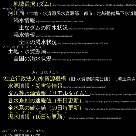
地域選択 (ダム)
http://www.river.go.jp/kawabou/ipAreaJump.do?gamenId=01-0201&refineType=4&fldCtlPa
かせん きょく
河川局
〈土地・水資源局水資源部、都市・地域整備局下水道部
渇水情報
http://www.river.or.jp/mlit/kassui/chosui_index.html
主なダムの貯水状況
http://www.river.or.jp/mlit/kassui/chosui-h13.html
渇水情報
http://www.mlit.go.jp/river/saigai/kassui/
全国の渇水状況
http://www.mlit.go.jp/river/saigai/kassui/indexh17.html
とち みず しげん きょく
土地・水資源局
http://www.mlit.go.jp/tochimizushigen/mizsei/
全国の渇水状況
http://www.mlit.go.jp/tochimizushigen/mizsei/kassui/kanren/1.htm
みず しげん きこう
(独立行政法人)水資源機構
（旧:水資源開発公団）〔埼玉県
水源情報・災害等情報
http://www.water.go.jp/honsya/honsya/suigen/
ダム等水源情報（リアルタイム）
http://www.water.go.jp/honsya/honsya/suigen/real
各水系別の速報値（平日更新）
http://www.water.go.jp/honsya/honsya/suigen/sokuhou
全水系の確定値（10日毎更新）
http://www.water.go.jp/honsya/honsya/suigen/junpo.ht
かっすい じょうほう
渇水情報（10日毎更新）
http://www.water.go.jp/honsya/honsya/suigen/kassui.html
みず しげん かいはつ こうだん