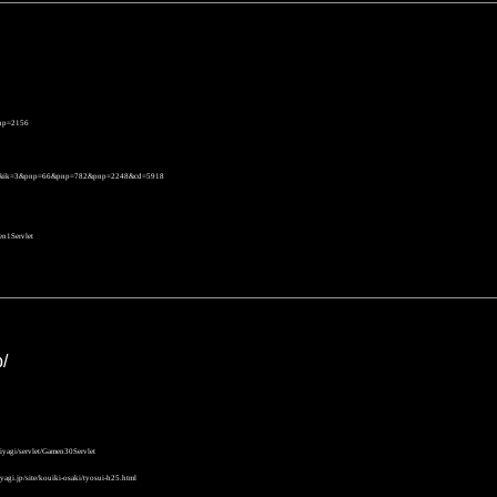
pnp=2156
of=1&ik=3&pnp=66&pnp=782&pnp=2248&cd=5918
men1Servlet
p/
yagi/servlet/Gamen30Servlet
yagi.jp/site/kouiki-osaki/tyosui-h25.html