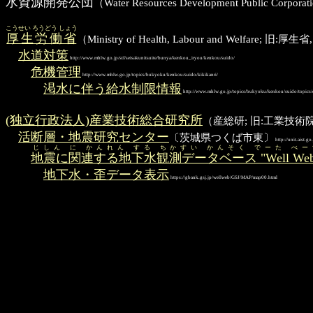
水資源開発公団
（Water Resources Development Pub
こうせい ろうどう しょう
厚生労働省
（Ministry of Health, Labour and Welfa
水道対策
http://www.mhlw.go.jp/stf/seisakunitsuite/bunya/kenkou_iryou/kenkou/suido/
危機管理
http://www.mhlw.go.jp/topics/bukyoku/kenkou/suido/kikikanri/
渇水に伴う給水制限情報
http://www.mhlw.go.jp/topics/bukyoku/kenkou/suido/topics/
(独立行政法人)産業技術総合研究所
（産総研; 旧:工業技
活断層・地震研究センター
〔茨城県つくば市東〕
http://unit.aist.go
じしん に かんれん する ちかすい かんそく でーた べー
地震に関連する地下水観測データベース "Well Web
地下水・歪データ表示
https://gbank.gsj.jp/wellweb/GSJ/MAP/map00.html