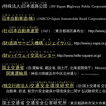
にほん どうろ こうだん
(特殊法人)
日本道路公団
（JH=
J
apan
H
ighway Public 
にほん じどうしゃ どう
日本自動車道(株)
（JARCO=Japan Automobile Road Co
にほん じどうしゃ れんめい
(社)
日本自動車連盟
（JAF）〔東京都港区麻布台〕
http://www.ja
どうろ さーびす きこう
(財)
道路サービス機構（ジェイサパ）
http://www.j-sapa.or.j
はいうぇい こうりゅう せんたー
(財)
ハイウェイ交流センター
http://www.hello-square.or.jp/
こくど こうつう しょう
国土交通省
（旧:運輸省, 建設省, 国土庁, 北海道開発庁）Ministry of Land
関東運輸局
〔神奈川県横浜市中区北仲通り〕
http://www.ktt.mlit.go.jp/
こうつう あんぜん かんきょう けんきゅう じょ
(独立行政法人)
交通安全環境研究所
（旧:国土交通省 
自動車, 鉄道, 航空の安全確保や環境保全に関する試験研究
こくど こうつう しょう こうつう あんぜん こうがい けんきゅう じょ
国土交通省 交通安全公害研究所
〔東京都調布市深大寺東町