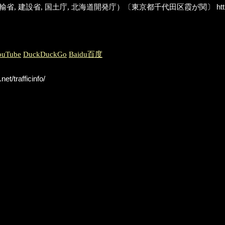
Transport; 旧:運輸省, 建設省, 国土庁, 北海道開発庁）〔東京都千代田区霞が関〕
htt
ouTube
DuckDuckGo
Baidu百度
et/trafficinfo/