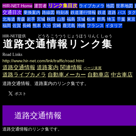
リンク集目次
HIR-NET Home
運営者
ライブカメラ
地図
世界地図
交通目次
乗換案内
路線図
時刻表
鉄道運行情報
鉄道
道路
バス
タク
北海道
青森
岩手
宮城
秋田
山形
福島
茨城
栃木
群馬
埼玉
千葉
東京
福岡
佐賀
長崎
熊本
大分
宮崎
鹿児島
沖縄
フランス
イタリア
HIR-NET提供 どうろ こうつう じょうほう りんく しゅう
道路交通情報リンク集
Road Links
http://www.hir-net.com/link/traffic/road.html
道路交通情報
道路案内
関連情報
ページ末尾
道路ライブカメラ
自動車メーカー
自動車店
中古車店
道路交通情報、道路案内のリンク集です。
道路交通情報
道路交通情報のリンク集です。