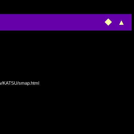
◆
▲
www/KATSU/smap.html