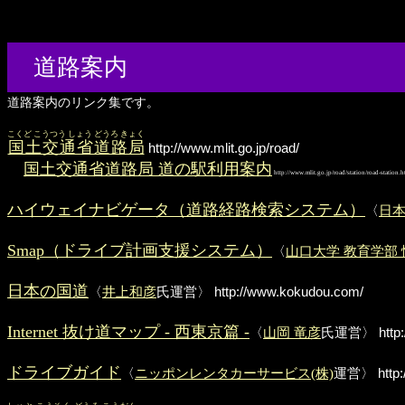
道路案内
道路案内のリンク集です。
こくど こうつう しょう どうろ きょく
国土交通省道路局
http://www.mlit.go.jp/road/
国土交通省道路局 道の駅利用案内
http://www.mlit.go.jp/road/station/road-station.h
ハイウェイナビゲータ（道路経路検索システム）
〈
日
Smap（ドライブ計画支援システム）
〈
山口大学 教育学部
日本の国道
〈
井上和彦
氏運営〉
http://www.kokudou.com/
Internet 抜け道マップ - 西東京篇 -
〈
山岡 竜彦
氏運営〉
http
ドライブガイド
〈
ニッポンレンタカーサービス(株)
運営〉
http: