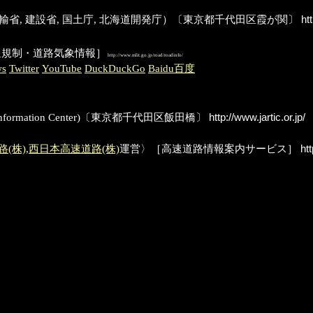
Transport; 旧:運輸省, 建設省, 国土庁, 北海道開発庁）〔東京都千代田区霞が関〕
htt
通規制・道路気象情報］
http://www.mlit.go.jp/road/roadinfo/
ws
Twitter
YouTube
DuckDuckGo
Baidu百度
fic Information Center)〔東京都千代田区飯田橋〕
http://www.jartic.or.jp/
(株)
,
西日本高速道路(株)
運営〉［高速道路情報案内サービス］
htt