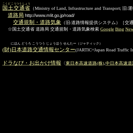
こくど こうつう しょう
国土交通省
（Ministry of Land, Infrastructure and 
道路局
http://www.mlit.go.jp/road/
交通規制・道路気象
（旧:道路情報提供システム）［交
☆国土交通省 道路局 交通規制・道路気象検索
Google
Bing
Ne
にほん どうろ こうつう じょうほう せんたー（ジャティック）
(財)日本道路交通情報センター
(JARTIC=Japan Road Traf
ドラなび・お出かけ情報
〈
東日本高速道路(株)
,
中日本高速道路