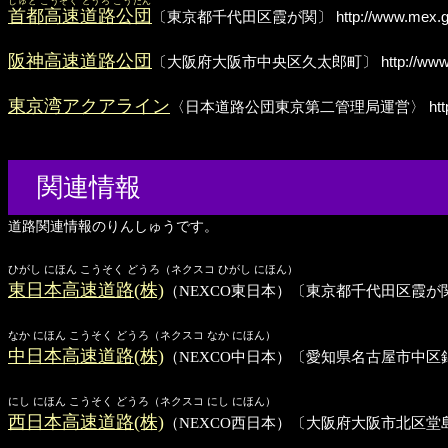
しゅと こうそく どうろ こうだん
首都高速道路公団
〔東京都千代田区霞が関〕
http://www.mex.g
阪神高速道路公団
〔大阪府大阪市中央区久太郎町〕
http://www
東京湾アクアライン
〈日本道路公団東京第二管理局運営〉
htt
関連情報
道路関連情報のりんしゅうです。
ひがし にほん こうそく どうろ（ネクスコ ひがし にほん）
東日本高速道路(株)
（NEXCO東日本）〔東京都千代田区霞が
なか にほん こうそく どうろ（ネクスコ なか にほん）
中日本高速道路(株)
（NEXCO中日本）〔愛知県名古屋市中区
にし にほん こうそく どうろ（ネクスコ にし にほん）
西日本高速道路(株)
（NEXCO西日本）〔大阪府大阪市北区堂