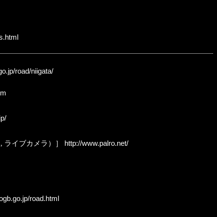
s.html
go.jp/road/niigata/
htm
jp/
, ライブカメラ）］
http://www.palro.net/
ogb.go.jp/road.html