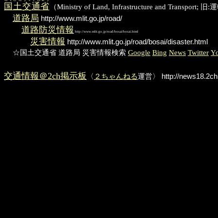
国土交通省
（Ministry of Land, Infrastructure and 
道路局
http://www.mlit.go.jp/road/
道路防災情報
http://www.mlit.go.jp/road/bosai/bosai.html
災害情報
http://www.mlit.go.jp/road/bosai/disaster.html
☆国土交通省 道路局 災害情報検索
Google
Bing
News
Twitter
Y
交通情報＠2ch掲示板
〈
２ちゃんねる
運営〉
http://news18.2ch.n