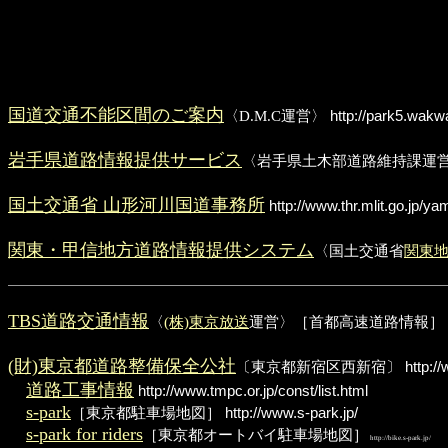
国道交通不能区間のご案内
〈D.M.C運営〉
http://park5.wakw
岩手県道路情報提供サービス
〈岩手県土木部道路維持課運
国土交通省 山形河川国道事務所
http://www.thr.mlit.go.jp/ya
関東・甲信地方道路情報提供システム
〈国土交通省
関東
TBS道路交通情報
〈
(株)東京放送
運営〉［首都高速道路情報］
(財)東京都道路整備保全公社
〔東京都新宿区西新宿〕
http://
道路工事情報
http://www.tmpc.or.jp/const/list.html
s-park
［東京都駐車場地図］
http://www.s-park.jp/
s-park for riders
［東京都オートバイ駐車場地図］
http://bike.s-park.jp/