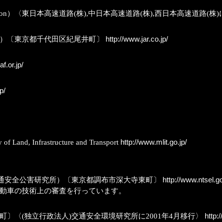
Corporation）〈東日本高速道路(株),中日本高速道路(株),西日本高速道路(
rporation）〔東京都千代田区紀尾井町〕
http://www.jar.co.jp/
f.or.jp/
p/
, Infrastructure and Transport
http://www.mlit.go.jp/
交通安全公害研究所）〔東京都調布市深大寺東町〕
http://www.ntsel.go
と自動車の技術上の審査を行っています。
〕〈(独立行政法人)交通安全環境研究所に2001年4月移行〉
http: