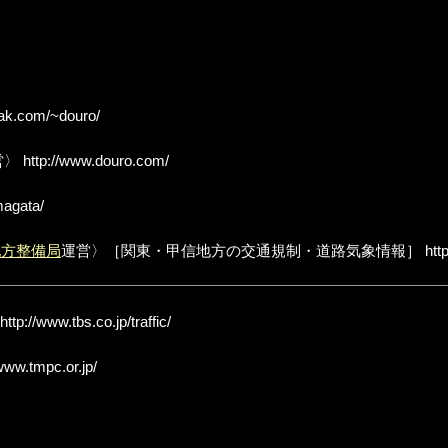
ak.com/~douro/
営〉
http://www.douro.com/
magata/
地方整備局
運営〉［関東・甲信地方の交通規制・道路気象情報］
http
http://www.tbs.co.jp/traffic/
www.tmpc.or.jp/