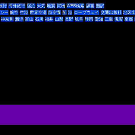
旅行
海外旅行
宿泊
天気
地震
買物
WEB検索
辞書
翻訳
シー
航空
空港
世界空港
航空券
船
港
ロープウェイ
交通出版社
地図
神奈川
新潟
富山
石川
福井
山梨
長野
岐阜
静岡
愛知
三重
滋賀
京都