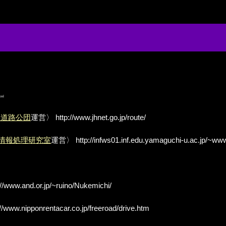
tml
本道路公団
運営〉
http://www.jhnet.go.jp/route/
 情報処理研究室
運営〉
http://infws01.inf.edu.yamaguchi-u.ac.jp/~
://www.and.or.jp/~ruino/Nukemichi/
//www.nipponrentacar.co.jp/freeroad/drive.htm