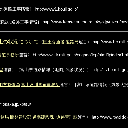
の道路工事情報］
http://www1.kouji.go.jp/
都道の道路工事情報］
http://www.kensetsu.metro.tokyo.jp/tukou/pas
止の状況について
〈
国土交通省
道路局
運営〉
http://www.hrr.mlit.
国道事務所
運営〉
http://www.ktr.mlit.go.jp/nagano/top/html/tpindex1.
局
運営〉［富山県道路情報（地図, 気象状況）］
http://its.hrr.mlit.go.
地方整備局
富山河川国道事務所
運営〉［富山県道路情報（気象状況
f.osaka.jp/kotsu/
務局 開発建設部 道路建設課･道路管理課
運営〉
http://www.road.dc.