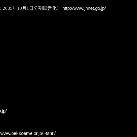
株)に2005年10月1日分割民営化〉
http://www.jhnet.go.jp/
.jp/
//www.bekkoame.or.jp/~tsnri/