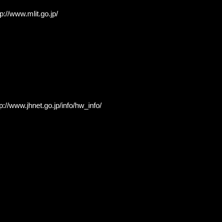
p://www.mlit.go.jp/
p://www.jhnet.go.jp/info/hw_info/