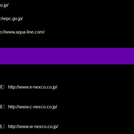
o.jp/
.hepc.go.jp/
p://www.aqua-line.com/
関〕
http://www.e-nexco.co.jp/
錦〕
http://www.c-nexco.co.jp/
島〕
http://www.w-nexco.co.jp/