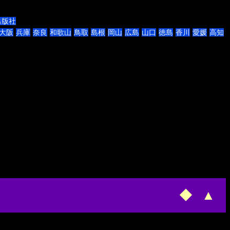
出版社
大阪
兵庫
奈良
和歌山
鳥取
島根
岡山
広島
山口
徳島
香川
愛媛
高知
◆
▲