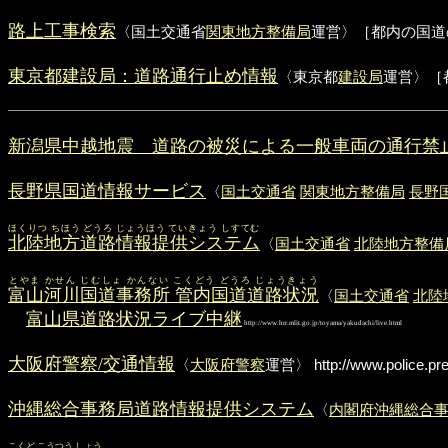
路上工事検索
〈国土交通省
関東地方整備局
運営〉［都内の国道
東京都建設局：道路通行止め情報
〈東京都
建設局
運営〉［
新潟県中越地震 道路の被災による一般車両の通行禁
長野県国道情報サービス
〈
国土交通省
関東地方整備局
長野
ほくりつ ちほう どうろ じょうほう ていきょう しすてむ
北陸地方道路情報提供システム
〈
国土交通省
北陸地方整備
とやま かせん じむしょ かんない こくどう どうろ じょうきょう
富山河川国道事務所 管内国道道路状況
〈
国土交通省
北陸
富山県道路状況ライブ中継
http://www.hrr.mlit.go.jp/toyama/yakudachi/live.html
大阪府警察/交通情報
〈
大阪府警察
運営〉
http://www.police.pre
沖縄総合事務局道路情報提供システム
〈
内閣府沖縄総合事
こくど こうつう しょう