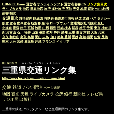
HIR-NET Home
運営者
オンラインソフト
運営者著書
CG
リンク集目次
ライブカメラ
地図
世界地図
旅行
海外旅行
宿泊
天気
地震
買物
WEB検索
辞書
翻訳
交通目次
乗換案内
路線図
時刻表
鉄道運行情報
鉄道
道路
バス
タクシー
航空
空港
世界空港
航空券
船
港
ロープウェイ
交通出版社
地図出版社
北海道
青森
岩手
宮城
秋田
山形
福島
茨城
栃木
群馬
埼玉
千葉
東京
神奈川
新潟
富山
石川
福井
山梨
長野
岐阜
静岡
愛知
三重
滋賀
京都
大阪
兵庫
奈良
和歌山
鳥取
島根
岡山
広島
山口
徳島
香川
愛媛
高知
福岡
佐賀
長崎
熊本
大分
宮崎
鹿児島
沖縄
フランス
イタリア
HIR-NET提供
みえ けん こうつう りんく しゅう
三重県交通リンク集
http://www.hir-net.com/link/traffic/mie.html
交通
鉄道
バス
宿泊
ページ末尾
地図
観光
天気
ライブカメラ
役所
銀行
新聞社
テレビ局
ラジオ局
出版社
三重県の鉄道, バス, タクシーなど交通機関のリンク集です。