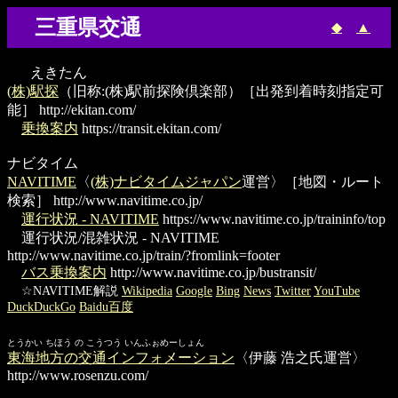
三重県交通
◆
▲
えきたん
(株)駅探
（旧称:(株)駅前探険倶楽部）［出発到着時刻指定可
能］
http://ekitan.com/
乗換案内
https://transit.ekitan.com/
ナビタイム
NAVITIME
〈
(株)ナビタイムジャパン
運営〉［地図・ルート
検索］
http://www.navitime.co.jp/
運行状況 - NAVITIME
https://www.navitime.co.jp/traininfo/top
運行状況/混雑状況 - NAVITIME
http://www.navitime.co.jp/train/?fromlink=footer
バス乗換案内
http://www.navitime.co.jp/bustransit/
☆NAVITIME解説
Wikipedia
Google
Bing
News
Twitter
YouTube
DuckDuckGo
Baidu百度
とうかい ちほう の こうつう いんふぉめーしょん
東海地方の交通インフォメーション
〈伊藤 浩之氏運営〉
http://www.rosenzu.com/