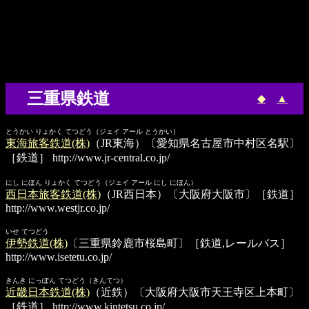
三重県鉄道
◆
▲
とうかい りょかく てつどう（ジェイ アール とうかい）
東海旅客鉄道(株)
（JR東海）〔愛知県名古屋市中村区名駅〕
［鉄道］
http://www.jr-central.co.jp/
にし にほん りょかく てつどう（ジェイ アール にし にほん）
西日本旅客鉄道(株)
（JR西日本）〔大阪府大阪市〕［鉄道］
http://www.westjr.co.jp/
いせ てつどう
伊勢鉄道(株)
〔三重県鈴鹿市桜島町〕［鉄道,レールバス］
http://www.isetetu.co.jp/
きんき にっぽん てつどう（きんてつ）
近畿日本鉄道(株)
（近鉄）〔大阪府大阪市天王寺区上本町〕
［鉄道］
http://www.kintetsu.co.jp/