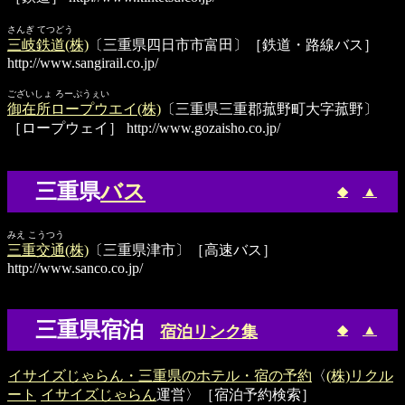
さんぎ てつどう
三岐鉄道(株)
〔三重県四日市市富田〕［鉄道・路線バス］
http://www.sangirail.co.jp/
ございしょ ろーぷうぇい
御在所ロープウエイ(株)
〔三重県三重郡菰野町大字菰野〕
［ロープウェイ］
http://www.gozaisho.co.jp/
三重県
バス
◆
▲
みえ こうつう
三重交通(株)
〔三重県津市〕［高速バス］
http://www.sanco.co.jp/
三重県宿泊
◆
▲
宿泊リンク集
イサイズじゃらん・三重県のホテル・宿の予約
〈
(株)リクル
ート
イサイズじゃらん
運営〉［宿泊予約検索］