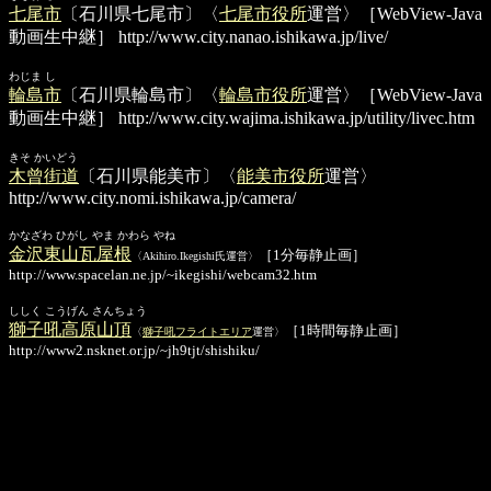
七尾市
〔石川県七尾市〕〈
七尾市役所
運営〉［WebView-Java
動画生中継］
http://www.city.nanao.ishikawa.jp/live/
わじま し
輪島市
〔石川県輪島市〕〈
輪島市役所
運営〉［WebView-Java
動画生中継］
http://www.city.wajima.ishikawa.jp/utility/livec.htm
きそ かいどう
木曾街道
〔石川県能美市〕〈
能美市役所
運営〉
http://www.city.nomi.ishikawa.jp/camera/
かなざわ ひがし やま かわら やね
金沢東山瓦屋根
［1分毎静止画］
〈Akihiro.Ikegishi氏運営〉
http://www.spacelan.ne.jp/~ikegishi/webcam32.htm
ししく こうげん さんちょう
獅子吼高原山頂
［1時間毎静止画］
〈
獅子吼フライトエリア
運営〉
http://www2.nsknet.or.jp/~jh9tjt/shishiku/