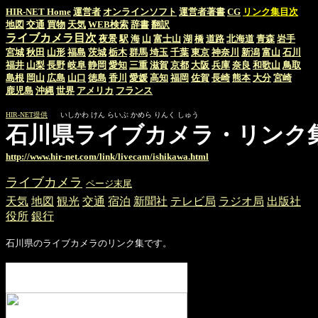
HIR-NET Home
運営者
オンラインソフト
運営者著書
CG
リンク集目次
地図
交通
買物
天気
WEB検索
辞書
翻訳
ライブカメラ目次
夜景
駅
海
山
富士山
湖
橋
道路
北海道
青森
岩手
宮城
秋田
山形
福島
茨城
栃木
群馬
埼玉
千葉
東京
神奈川
新潟
富山
石川
福井
山梨
長野
岐阜
静岡
愛知
三重
滋賀
京都
大阪
兵庫
奈良
和歌山
鳥取
島根
岡山
広島
山口
徳島
香川
愛媛
高知
福岡
佐賀
長崎
熊本
大分
宮崎
鹿児島
沖縄
世界
アメリカ
フランス
HIR-NET提供
いしかわ けん らいぶ かめら りんく しゅう
石川県ライブカメラ・リンク
http://www.hir-net.com/link/livecam/ishikawa.html
ライブカメラ
ページ末尾
天気
地図
観光
交通
宿泊
新聞社
テレビ局
ラジオ局
出版社
役所
銀行
石川県のライブカメラのリンク集です。