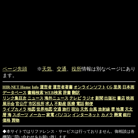
ページ先頭
※
天気
、
交通
、
役所
情報は別なページにあり
ます。
HIR-NET Home
Info
運営者
運営者著書
オンラインソフト
CG
里美
日本画
データベース
書籍検索
WEB検索
辞書
翻訳
リンク集目次
ニュース
海外ニュース
テレビ
ラジオ
新聞
出版社
書店
映画
展示会
官公庁
市区役所
求人
不動産
医療
電話
郵便
ライブカメラ
地図
世界地図
交通
旅行
宿泊
天気
台風
放射線
雲
地震
天文
暦
海
スポーツ
メーカー
家電
パソコン
インターネット
カメラ
懸賞
銀行
価格
買物
◆本サイトではリファレンス・サービスは行っておりません。御相談は各
機関に問い合わせをお願い致します。