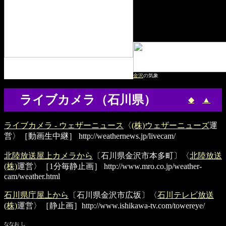
金沢
の気象
ライブカメラ（石川県）
◆
▲
ライブカメラ - ウェザーニュース
〈
(株)ウェザーニューズ
運
営〉［動画生中継］
http://weathernews.jp/livecam/
北陸放送屋上カメラから
〔石川県金沢市本多町〕〈
北陸放送
(株)
運営〉［1分毎静止画］
http://www.mro.co.jp/weather-
cam/weather.html
石川県庁屋上から
〔石川県金沢市広坂〕〈
石川テレビ放送
(株)
運営〉［静止画］
http://www.ishikawa-tv.com/towereye/
ななお し