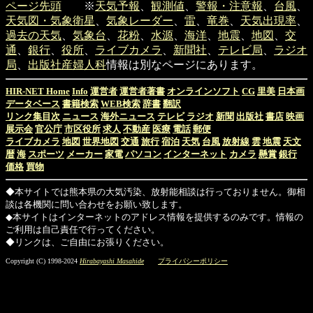
ページ先頭
※
天気予報
、
観測値
、
警報・注意報
、
台風
、
天気図・気象衛星
、
気象レーダー
、
雷
、
竜巻
、
天気出現率
、
過去の天気
、
気象台
、
花粉
、
水源
、
海洋
、
地震
、
地図
、
交
通
、
銀行
、
役所
、
ライブカメラ
、
新聞社
、
テレビ局
、
ラジオ
局
、
出版社
産婦人科
情報は別なページにあります。
HIR-NET Home
Info
運営者
運営者著書
オンラインソフト
CG
里美
日本画
データベース
書籍検索
WEB検索
辞書
翻訳
リンク集目次
ニュース
海外ニュース
テレビ
ラジオ
新聞
出版社
書店
映画
展示会
官公庁
市区役所
求人
不動産
医療
電話
郵便
ライブカメラ
地図
世界地図
交通
旅行
宿泊
天気
台風
放射線
雲
地震
天文
暦
海
スポーツ
メーカー
家電
パソコン
インターネット
カメラ
懸賞
銀行
価格
買物
◆本サイトでは熊本県の大気汚染、放射能相談は行っておりません。御相
談は各機関に問い合わせをお願い致します。
◆本サイトはインターネットのアドレス情報を提供するのみです。情報の
ご利用は自己責任で行ってください。
◆リンクは、ご自由にお張りください。
Copyright (C) 1998-2024
Hirabayashi Masahide
プライバシーポリシー