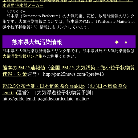
水道局
浄水器メーカー
くまもと けん
熊本県（Kumamoto Prefecture）の大気汚染、花粉、放射能情報のリンク
集です。大気汚染情報については、熊本県のPM2.5（Particulate Matter 2.5;
微小粒子状物質2.5）情報にもリンクしています。
熊本県大気汚染情報
◆
▲
熊本県の大気汚染観測情報のリンク集です。熊本県以外の大気汚染情報は
大気汚染情報リンク集
をご利用ください。
熊本のPM2.5速報値
〈
全国 PM2.5 大気汚染・微小粒子状物質
速報・対策
運営〉
http://pm25news.com/?pref=43
PM2.5分布予測 - 日本気象協会 tenki.jp
〈
(財)日本気象協会
tenki.jp
運営〉［大気浮遊粒子状物質予測］
http://guide.tenki.jp/guide/particulate_matter/