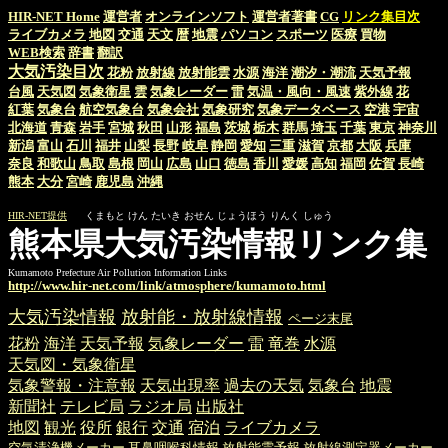
HIR-NET Home
運営者
オンラインソフト
運営者著書
CG
リンク集目次
ライブカメラ
地図
交通
天文
暦
地震
パソコン
スポーツ
医療
買物
WEB検索
辞書
翻訳
大気汚染目次
花粉
放射線
放射能雲
水源
海洋
潮汐・潮流
天気予報
台風
天気図
気象衛星
雲
気象レーダー
雷
気温・風向・風速
紫外線
花
紅葉
気象台
航空気象台
気象会社
気象研究
気象データベース
空港
宇宙
北海道
青森
岩手
宮城
秋田
山形
福島
茨城
栃木
群馬
埼玉
千葉
東京
神奈川
新潟
富山
石川
福井
山梨
長野
岐阜
静岡
愛知
三重
滋賀
京都
大阪
兵庫
奈良
和歌山
鳥取
島根
岡山
広島
山口
徳島
香川
愛媛
高知
福岡
佐賀
長崎
熊本
大分
宮崎
鹿児島
沖縄
HIR-NET提供
くまもと けん たいき おせん じょうほう りんく しゅう
熊本県大気汚染情報リンク集
Kumamoto Prefecture Air Pollution Information Links
http://www.hir-net.com/link/atmosphere/kumamoto.html
大気汚染情報
放射能・放射線情報
ページ末尾
花粉
海洋
天気予報
気象レーダー
雷
竜巻
水源
天気図・気象衛星
気象警報・注意報
天気出現率
過去の天気
気象台
地震
新聞社
テレビ局
ラジオ局
出版社
地図
観光
役所
銀行
交通
宿泊
ライブカメラ
空気清浄機メーカー
耳鼻咽喉科情報
放射能雲予報
放射線測定器メーカー