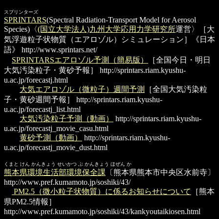
スプリンターズ
SPRINTARS
(Spectral Radiation-Transport Model for Aerosol
Species)〈
(国立大学法人)九州大学
応用力学研究所
運営〉［大
気浮遊粒子状物質（エアロゾル）シミュレーション］《日本
語》
http://www.sprintars.net/
SPRINTARSエアロゾル予測（簡易版）
［全国今日・明日
大気汚染粒子・黄砂予報］
http://sprintars.riam.kyushu-
u.ac.jp/forecastj.html
大気エアロゾル（微粒子）週間予測
［全国大気汚染粒
子・黄砂週間予報］
http://sprintars.riam.kyushu-
u.ac.jp/forecastj_list.html
大気汚染粒子予測（動画）
http://sprintars.riam.kyushu-
u.ac.jp/forecastj_movie_casu.html
黄砂予測（動画）
http://sprintars.riam.kyushu-
u.ac.jp/forecastj_movie_dust.html
くまと けん かんきょう せいかつ ぶ かんきょう ほぜん か
熊本県環境生活部環境保全課
〔熊本県熊本市中央区水前寺〕
http://www.pref.kumamoto.jp/soshiki/43/
PM2.5（微小粒子状物質）に係るお知らせについて
［熊本
県PM2.5情報］
http://www.pref.kumamoto.jp/soshiki/43/kankyoutaikiosen.html