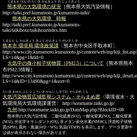
くまもと けん の たいき かんきょう の じょうきょう
熊本県の大気環境の状況
［熊本県大気汚染情報］
http://taiki.pref.kumamoto.jp/kumamoto-taiki/
熊本県の大気環境 時報
http://taiki.pref.kumamoto.jp/kumamoto-
taiki/taikihour/taikihourindex.htm
くまもと し かんきょう きょく かんきょう せいさく か
熊本市 環境局 環境政策課
〔熊本市中央区手取本町〕
http://www.city.kumamoto.kumamoto.jp/content/web/asp/kiji_list.asp
LS=14&pg=1&tid=0
大気中の微小粒子状物質（PM2.5）について
［熊本県熊本
市PM2.5情報］
http://www.city.kumamoto.kumamoto.jp/content/web/asp/kiji_detail.a
LS=14&ID=13490&pg=1&sort=0
たいき おせん ぶしつ こういき かんし しすてむ そらまめ くん
大気汚染物質広域監視システム・そらまめ君
〈環境省水・大
気環境局大気環境課運営〉
http://soramame.taiki.go.jp/
九州
http://soramame.taiki.go.jp/DataMap.php?BlockID=08
熊本県の大気汚染情報、二酸化硫黄(SO2), 一酸化窒素(NO), 二酸化窒素
(NO2), 光化学オキシダント(OX), 非メタン炭化水素(NMHC), 浮遊粒子状物
質(SPM), 風向・風速(WD・WS), 気温(TEMP) を表示します。データ更新中
は値が表示されない場合があります。