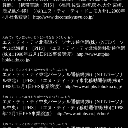
舞鶴〕［携帯電話・PHS］《福岡,佐賀,長崎,熊本,大分,宮崎,
鹿児島,沖縄》〈(株)エヌ・ティ・ティ・ドコモ九州に2000年
4月社名変更〉
http://www.docomokyusyu.co.jp/
えぬ てぃ てぃ ほっかいどう ぱーそなる つうしん もう
エヌ・ティ・ティ北海道パーソナル通信網(株)
（NTTパーソ
ナル北海道）［PHS］〈エヌ・ティ・ティ北海道移動通信網
(株)に1998年12月1日PHS事業譲渡〉
http://www.nttphs-
hokkaido.co.jp/
えぬ てぃ てぃ とうほく ぱーそなる つうしん もう
エヌ・ティ・ティ東北パーソナル通信網(株)
（NTTパーソナ
ル東北）［PHS］〈エヌ・ティ・ティ東北移動通信網(株)に
1998年12月1日PHS事業譲渡〉
http://www.nttphs-tohoku.co.jp/
えぬ てぃ てぃ ちゅうおう ぱーそなる つうしん もう
エヌ・ティ・ティ中央パーソナル通信網(株)
（NTTパーソナ
ル中央）［PHS］〈エヌ・ティ・ティ移動通信網(株)に1998
年12月1日PHS事業譲渡〉
http://www.nttphs.co.jp/chuo/
えぬ てぃ てぃ とおかい ぱーそなる つうしん もう