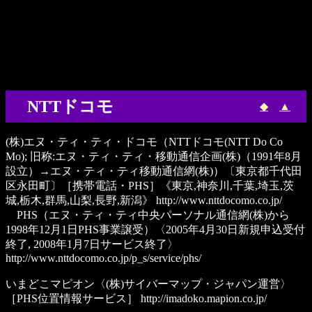
NTTドコモ
◆
▲
(株)エヌ・ティ・ティ・ドコモ
（NTTドコモ(NTT Do Co
Mo); 旧称:エヌ・ティ・ティ・移動通信企画(株)（1991年8月
設立）→エヌ・ティ・ティ移動通信網(株)）〔東京都千代田
区永田町〕［携帯電話・PHS］《東京,神奈川,千葉,埼玉,茨
城,栃木,群馬,山梨,長野,新潟》
http://www.nttdocomo.co.jp/
PHS
（エヌ・ティ・ティ中央パーソナル通信網(株)から
1998年12月1日PHS事業譲受）〈2005年4月30日新規申込受付
終了, 2008年1月7日サービス終了〉
http://www.nttdocomo.co.jp/p_s/service/phs/
いまどこマピオン
〈(株)サイバーマップ・ジャパン運営〉
［PHS位置情報サービス］
http://imadoko.mapion.co.jp/