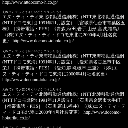
http://www.nttdocomo-h.co.jp/
えぬ てぃ てぃ とうほく いどう つうしん もう
エヌ・ティ・ティ東北移動通信網(株)
（NTT東北移動通信網
(NTTドコモ東北) 1991年11月設立）〔宮城県仙台市青葉区五
橋〕［携帯電話・PHS］《青森,秋田,岩手,山形,宮城,福島》
〈(株)エヌ・ティ・ティ・ドコモ東北に2000年4月社名変
更〉
http://www.docomo-tohoku.co.jp/
えぬ てぃ てぃ とうかい いどう つうしん もう
エヌ・ティ・ティ東海移動通信網(株)
（NTT東海移動通信網
(NTTドコモ東海) 1991年11月設立）〔愛知県名古屋市中区
栄〕［携帯電話・PHS］《愛知,静岡,岐阜,三重》〈(株)エ
ヌ・ティ・ティ・ドコモ東海に2000年4月社名変更〉
http://www.docomo-tokai.co.jp/
えぬ てぃ てぃ ほくりく いどう つうしん もう
エヌ・ティ・ティ北陸移動通信網(株)
（NTT北陸移動通信網
(NTTドコモ北陸) 1991年11月設立）〔石川県金沢市大手町〕
［携帯電話・PHS］《石川,富山,福井》〈(株)エヌ・ティ・テ
ィ・ドコモ北陸に2000年4月社名変更〉
http://www.docomo-
hokuriku.co.jp/
えぬ てぃ てぃ かんさい いどう つうしん もう