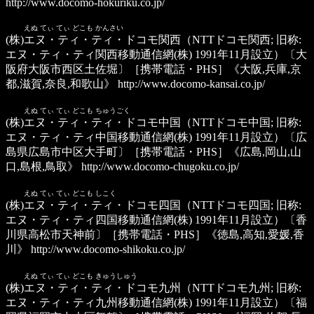
http://www.docomo-hokuriku.co.jp/
えぬ てぃ てぃ どこも かんさい
(株)エヌ・ティ・ティ・ドコモ関西
（NTTドコモ関西; 旧称:
エヌ・ティ・ティ関西移動通信網(株) 1991年11月設立）〔大
阪府大阪市西区土佐堀〕［携帯電話・PHS］《大阪,兵庫,京
都,滋賀,奈良,和歌山》
http://www.docomo-kansai.co.jp/
えぬ てぃ てぃ どこも ちゅうごく
(株)エヌ・ティ・ティ・ドコモ中国
（NTTドコモ中国; 旧称:
エヌ・ティ・ティ中国移動通信網(株) 1991年11月設立）〔広
島県広島市中区大手町〕［携帯電話・PHS］《広島,岡山,山
口,島根,鳥取》
http://www.docomo-chugoku.co.jp/
えぬ てぃ てぃ どこも しこく
(株)エヌ・ティ・ティ・ドコモ四国
（NTTドコモ四国; 旧称:
エヌ・ティ・ティ四国移動通信網(株) 1991年11月設立）〔香
川県高松市天神前〕［携帯電話・PHS］《徳島,高知,愛媛,香
川》
http://www.docomo-shikoku.co.jp/
えぬ てぃ てぃ どこも きゅうしゅう
(株)エヌ・ティ・ティ・ドコモ九州
（NTTドコモ九州; 旧称:
エヌ・ティ・ティ九州移動通信網(株) 1991年11月設立）〔福