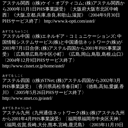
アステル関西（(株)ケイ・オプティコム; (株)アステル関西か
ら2000年11月1日PHS事業譲受）
〔大阪府大阪市北区中崎
西〕《大阪,京都,兵庫,奈良,和歌山,滋賀》〈2004年9月30日
PHSサービス終了〉
http://www.k-opti.com/astel/
あすてる ちゅうごく
アステル中国
（(株)エネルギア・コミュニケーションズ; 中
国情報システムサービス(株)と中国通信ネットワーク(株)が
2003年7月1日合併; (株)アステル四国から2001年PHS事業譲
受）〔広島県広島市中区小町〕《広島,岡山,鳥取,島根,山口》
〈2004年12月9日PHSサービス終了〉
http://www.cisnet.or.jp/home/astel/
あすてる しこく
アステル四国
（(株)STNet; (株)アステル四国から2002年3月
PHS事業譲受）〔香川県高松市春日町〕《徳島,高知,愛媛,香
川》〈2005年5月26日PHSサービス終了〉
http://www.stnet.co.jp/astel/
あすてる きゅうしゅう
アステル九州
（九州通信ネットワーク(株); (株)アステル九州
から2001年4月PHS事業譲受）〔福岡県福岡市中央区天神〕
《福岡,佐賀,長崎,大分,熊本,宮崎,鹿児島》〈2003年11月19日