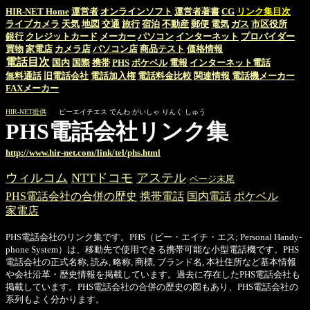
HIR-NET Home
運営者
オンラインソフト
運営者著書
CG
リンク集目次
ライブカメラ
天気
地図
交通
旅行
宿泊
不動産
郵便
電気
ガス
市区役所
銀行
クレジットカード
メーカー
パソコン
インターネット
プロバイダー
買物
家電店
カメラ店
パソコン店
商品テスト
価格情報
電話目次
国内
国際
携帯
PHS
ポケベル
電報
インターネット電話
無料通話
旧電話会社
電話加入権
電話料金比較
関連情報
電話機メーカー
FAXメーカー
HIR-NET提供
ピーエイチエス でんわ がいしゃ りんく しゅう
PHS電話会社リンク集
http://www.hir-net.com/link/tel/phs.html
ウィルコム
NTTドコモ
アステル
ページ末尾
PHS電話会社の合併の歴史
携帯電話
国内電話
ポケベル
家電店
PHS電話会社のリンク集です。PHS（ピー・エイチ・エス; Personal Handy-
phone System）は、移動先で使用できる携帯可能な小型電話機です。PHS
電話会社の正式名称, 読み, 略称, 商標, ブランド名, 本社住所など基本情報
や会社沿革・歴史情報を掲載しています。過去に存在したPHS電話会社も
掲載しています。PHS電話会社の合併の歴史の図もあり、PHS電話会社の
系列もよく分かります。