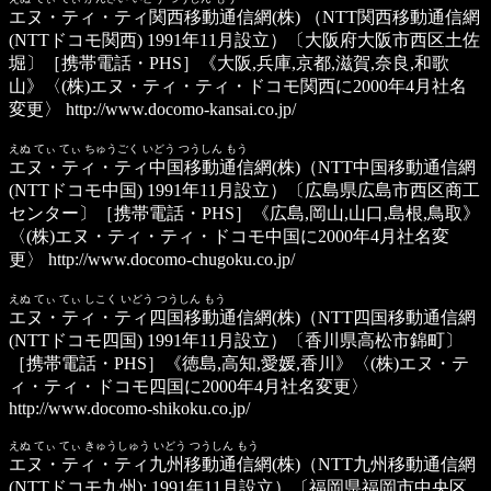
エヌ・ティ・ティ関西移動通信網(株)
（NTT関西移動通信網
(NTTドコモ関西) 1991年11月設立）〔大阪府大阪市西区土佐
堀〕［携帯電話・PHS］《大阪,兵庫,京都,滋賀,奈良,和歌
山》〈(株)エヌ・ティ・ティ・ドコモ関西に2000年4月社名
変更〉
http://www.docomo-kansai.co.jp/
えぬ てぃ てぃ ちゅうごく いどう つうしん もう
エヌ・ティ・ティ中国移動通信網(株)
（NTT中国移動通信網
(NTTドコモ中国) 1991年11月設立）〔広島県広島市西区商工
センター〕［携帯電話・PHS］《広島,岡山,山口,島根,鳥取》
〈(株)エヌ・ティ・ティ・ドコモ中国に2000年4月社名変
更〉
http://www.docomo-chugoku.co.jp/
えぬ てぃ てぃ しこく いどう つうしん もう
エヌ・ティ・ティ四国移動通信網(株)
（NTT四国移動通信網
(NTTドコモ四国) 1991年11月設立）〔香川県高松市錦町〕
［携帯電話・PHS］《徳島,高知,愛媛,香川》〈(株)エヌ・テ
ィ・ティ・ドコモ四国に2000年4月社名変更〉
http://www.docomo-shikoku.co.jp/
えぬ てぃ てぃ きゅうしゅう いどう つうしん もう
エヌ・ティ・ティ九州移動通信網(株)
（NTT九州移動通信網
(NTTドコモ九州); 1991年11月設立）〔福岡県福岡市中央区