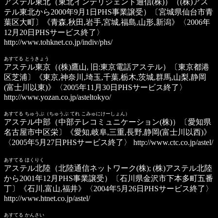
アステル東北（東北インテリジェント通信(株)）
（(株)アス
テル東北から2000年9月1日PHS事業譲受）〔宮城県仙台市青
葉区大町〕《青森,秋田,岩手,宮城,福島,山形,新潟》〈2006年
12月20日PHSサービス終了〉
http://www.tohknet.co.jp/indiv/phs/
あすてる とうきょう
アステル東京（(株)鷹山, 旧:東京電話アステル）
〔東京都港
区芝浦〕《東京,神奈川,埼玉,千葉,栃木,茨城,群馬,山梨,静岡
(富士川以東)》〈2005年11月30日PHSサービス終了〉
http://www.yozan.co.jp/asteltokyo/
あすてる ちゅうぶ（ちゅうぶ てれ こみゅにけーしょん）
アステル中部（中部テレコミュニケーション(株)）
〔愛知県
名古屋市中区栄〕《愛知,岐阜,三重,長野,静岡(富士川以西)》
〈2005年5月27日PHSサービス終了〉
http://www.ctc.co.jp/astel/
あすてる ほくりく
アステル北陸
（北陸通信ネットワーク(株); (株)アステル北陸
から2001年12月PHS事業譲受）〔石川県金沢市下本多町五番
丁〕《石川,富山,福井》〈2004年5月26日PHSサービス終了〉
http://www.htnet.co.jp/astel/
あすてる かんさい