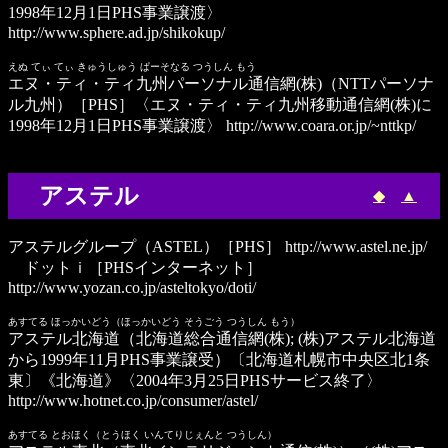
1998年12月1日PHS事業譲渡〉
http://www.sphere.ad.jp/shikokup/
えぬ てぃ てぃ きゅうしゅう ぱーそなる つうしん もう
エヌ・ティ・ティ九州パーソナル通信網(株)
（NTTパーソナ
ル九州）［PHS］〈エヌ・ティ・ティ九州移動通信網(株)に
1998年12月1日PHS事業譲渡〉
http://www.coara.or.jp/~nttkp/
アステル
◆
▲
アステルグループ
（ASTEL）［PHS］
http://www.astel.ne.jp/
ドットｉ
［PHSインターネット］
http://www.yozan.co.jp/asteltokyo/doti/
あすてる ほっかいどう（ほっかいどう そうごう つうしん もう）
アステル北海道（北海道総合通信網(株); (株)アステル北海道
から1999年11月PHS事業譲受）
〔北海道札幌市中央区北1条
東〕《北海道》〈2004年3月25日PHSサービス終了〉
http://www.hotnet.co.jp/consumer/astel/
あすてる とおほく（とうほく いんてりじぇんと つうしん）