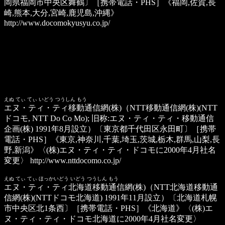
岡県福岡市中央区舞鶴〕［携帯電話・PHS］《福岡,佐賀,長
崎,熊本,大分,宮崎,鹿児島,沖縄》
http://www.docomokyusyu.co.jp/
えぬ てぃ てぃ いどう つうしん もう
エヌ・ティ・ティ移動通信網(株)
（NTT移動通信網(株)(NTT
ドコモ, NTT Do Co Mo); 旧称:エヌ・ティ・ティ・移動通信
企画(株) 1991年8月設立）〔東京都千代田区永田町〕［携帯
電話・PHS］《東京,神奈川,千葉,埼玉,茨城,栃木,群馬,山梨,長
野,新潟》〈(株)エヌ・ティ・ティ・ドコモに2000年4月社名
変更〉
http://www.nttdocomo.co.jp/
えぬ てぃ てぃ ほっかいどう いどう つうしん もう
エヌ・ティ・ティ北海道移動通信網(株)
（NTT北海道移動通
信網(株)(NTTドコモ北海道) 1991年11月設立）〔北海道札幌
市中央区北1条西〕［携帯電話・PHS］《北海道》〈(株)エ
ヌ・ティ・ティ・ドコモ北海道に2000年4月社名変更〉