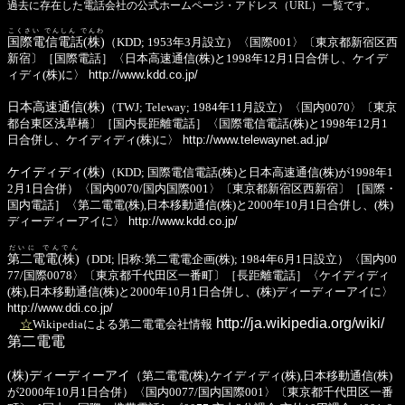
過去に存在した電話会社の公式ホームページ・アドレス（URL）一覧です。
こくさい でんしん でんわ
国際電信電話(株)
（KDD; 1953年3月設立）〈国際001〉〔東京都新宿区西
新宿〕［国際電話］〈日本高速通信(株)と1998年12月1日合併し、ケイデ
ィディ(株)に〉
http://www.kdd.co.jp/
日本高速通信(株)
（TWJ; Teleway; 1984年11月設立）〈国内0070〉〔東京
都台東区浅草橋〕［国内長距離電話］〈国際電信電話(株)と1998年12月1
日合併し、ケイディディ(株)に〉
http://www.telewaynet.ad.jp/
ケイディディ(株)
（KDD; 国際電信電話(株)と日本高速通信(株)が1998年1
2月1日合併）〈国内0070/国内国際001〉〔東京都新宿区西新宿〕［国際・
国内電話］〈第二電電(株),日本移動通信(株)と2000年10月1日合併し、(株)
ディーディーアイに〉
http://www.kdd.co.jp/
だいに でんでん
第二電電(株)
（DDI; 旧称:第二電電企画(株); 1984年6月1日設立）〈国内00
77/国際0078〉〔東京都千代田区一番町〕［長距離電話］〈ケイディディ
(株),日本移動通信(株)と2000年10月1日合併し、(株)ディーディーアイに〉
http://www.ddi.co.jp/
http://ja.wikipedia.org/wiki/
☆
Wikipediaによる第二電電会社情報
第二電電
(株)ディーディーアイ
（第二電電(株),ケイディディ(株),日本移動通信(株)
が2000年10月1日合併）〈国内0077/国内国際001〉〔東京都千代田区一番