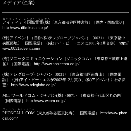
メディア (企業)
あいてぃてぃ こくさい でんでん
アイティティ国際電電(株)
〔東京都渋谷区神宮前〕［国内・国際電話］
http://www.ittkokusai.co.jp/
(株)アドベント
（旧称:(株)テレグローブジャパン）〈0031〉〔東京都中
央区築地〕［国際電話］〈(株)アイ・ピー・エスに2005年3月合併〉
http://
www.0031advent.com/
(有)ソニックコミュニケーション
（ソニックコム）〔東京都三鷹市上連
雀〕［国際電話］
http://www.soniccom.co.jp/
(株)テレグローブ･ジャパン
〈0031〉〔東京都港区南青山〕［国際電
話］〈(株)アイ・ピー・エスが2002年12月買収、(株)アドベントに社名変
更〉
http://www.teleglobe.co.jp/
MCI ワールドコム・ジャパン(株)
〈0071〉〔東京都千代田区丸の内〕
［国際電話］
http://www.wcom.co.jp/
フォンコールドットコム
PHONCALL.COM
〔東京都渋谷区恵比寿〕［国際電話］
http://www.phon
call.com/