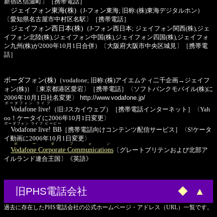
新宿区信濃町〕［携帯電話］
ジェイフォン東海(株)
（J-フォン東海; 旧称:(株)東海デジタルホン）
〔愛知県名古屋市中村区名駅〕［携帯電話］
ジェイフォン西日本(株)
（J-フォン西日本; ジェイフォン関西(株),ジェ
イフォン北陸(株),ジェイフォン中国(株),ジェイフォン四国(株),ジェイフォ
ン九州(株)が2000年10月1日合併）〔大阪府大阪市中央区城見〕［携帯電
話］
ボーダフォン(株)
（vodafone; 旧称:(株)アイエムティ二千企画→ジェイフ
ォン(株)）〔東京都港区愛宕〕［携帯電話］〈ソフトバンクモバイル(株)に
2006年10月1日社名変更〉
http://www.vodafone.jp/
ボーダフォン ライブ
Vodafone live!
（旧:Jスカイウェブ）［携帯電話インターネット］〈Yah
oo！ケータイに2006年10月1日変更〉
ボーダフォン ライブ ビービー
Vodafone live! BB
［携帯電話向けコンテンツ配信サービス］〈S!ケータ
イ動画に2006年10月1日変更〉
ボーダフォン
Vodafone Corporate Communications
〔グレートブリテンおよび北部ア
イルランド連合王国〕《英語》
旧PHS電話会社
◆
▲
過去に存在したPHS電話会社の公式ホームページ・アドレス（URL）一覧です。