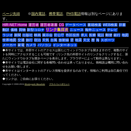
ページ先頭
※
国内電話
、
携帯電話
、
PHS電話
情報は別なページにありま
す。
HIR-NET Home
運営者
運営者著書
CG
データベース
書籍検索
WEB検索
辞書
リンク集目次
翻訳
価格
買物
新型コロナ
ニュース
海外ニュース
テレビ
ラジオ
新聞
出版社
映画
展示会
官公庁
市区役所
求人
医療
電話
郵便
銀行
地図
世界地図
交通
旅行
宿泊
天気
台風
放射線
雲
地震
天文
暦
海
スポーツ
メーカー
家電
カメラ
パソコン
インターネット
◆本サイトでは、外部サイトのアクセスは新たにウィンドウかタブを開きますので、複数のサイ
トを同時にアクセスすることも可能です（リンク先の外部サイトのリンクをクリックすると、新
たにウィンドウかタブを開きページを表示します。ブラウザーによって動作は異なります）。
◆本サイトでは電話会社に関する各種問い合わせは承っておりません。御相談は機関に問い合わ
せをお願い致します。
◆本サイトはインターネットのアドレス情報を提供するのみです。情報のご利用は自己責任で行
ってください。
◆リンクは、ご自由にお張りください。
Copyright © 2000-2024
Hirabayashi Masahide
プライバシーポリシー