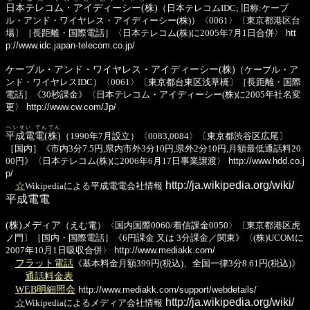
日本テレコム・アイディーシー(株)
（日本テレコムIDC; 旧称:ケーブ
ル・アンド・ワイヤレス・アイディーシー(株)）〈0061〉〔東京都港区台
場〕［長距離・国際電話］〈日本テレコム(株)に2005年7月1日合併〉
htt
p://www.idc.japan-telecom.co.jp/
ケーブル・アンド・ワイヤレス・アイディーシー(株)
（ケーブル・ア
ンド・ワイヤレスIDC）〈0061〉〔東京都台東区浅草橋〕［長距離・国際
電話］《30秒課金》〈日本テレコム・アイディーシー(株)に2005年社名変
更〉
http://www.cw.com/Jp/
へいせい でんでん
平成電電(株)
（1990年7月設立）〈0083,0084〉〔東京都渋谷区広尾〕
［国内］《市内3分7.5円,県内市外3分10円,県外2分10円,月額最低通話料20
00円》〈日本テレコム(株)に2006年6月17日事業譲渡〉
http://www.hdd.co.j
p/
http://ja.wikipedia.org/wiki/
☆
Wikipediaによる平成電電会社情報
平成電電
(株)メディア
（えむ電）〈国内国際0060/着信課金0050〉〔東京都港区虎
ノ門〕［国内・国際電話］《6円課金 又は 3分課金／関東》〈(株)UCOMに
2007年10月1日吸収合併〉
http://www.mediakk.com/
フラット電話
《基本料金月額399円(税込)、全国一律3分8.61円(税込)》
通話料金表
WEB明細照会
http://www.mediakk.com/support/webdetails/
http://ja.wikipedia.org/wiki/
☆
Wikipediaによるメディア会社情報