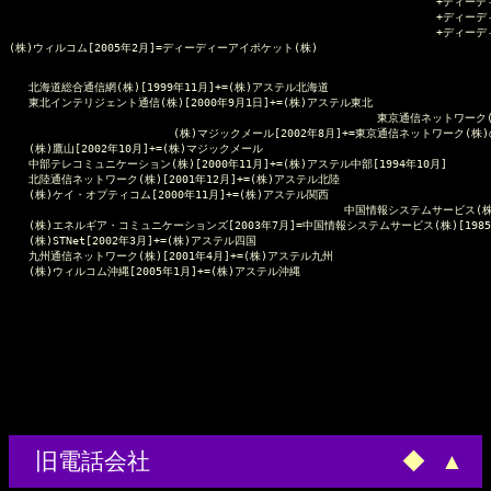
                                                                 
                                                                 
                                                                 
(株)ウィルコム[2005年2月]=ディーディーアイポケット(株)

   北海道総合通信網(株)[1999年11月]+=(株)アステル北海道

   東北インテリジェント通信(株)[2000年9月1日]+=(株)アステル東北

                                                        東京通信ネットワ
                         (株)マジックメール[2002年8月]+=東京通信ネットワーク(株)
   (株)鷹山[2002年10月]+=(株)マジックメール

   中部テレコミュニケーション(株)[2000年11月]+=(株)アステル中部[1994年10月]

   北陸通信ネットワーク(株)[2001年12月]+=(株)アステル北陸

   (株)ケイ・オプティコム[2000年11月]+=(株)アステル関西

                                                   中国情報システムサービス
   (株)エネルギア・コミュニケーションズ[2003年7月]=中国情報システムサービス(株)[1985年
   (株)STNet[2002年3月]+=(株)アステル四国

   九州通信ネットワーク(株)[2001年4月]+=(株)アステル九州

旧電話会社
◆
▲