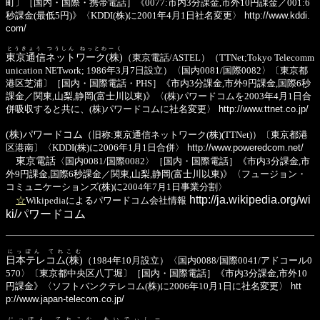
町〕［国内・国際・携帯電話］《0077:市内3分課金,市外10円課金／001:6
秒課金(最低5円)》〈KDDI(株)に2001年4月1日社名変更〉
http://www.kddi.
com/
とうきょう つうしん ねっとわーく
東京通信ネットワーク(株)
（東京電話/ASTEL）（TTNet;Tokyo Telecomm
unication NETwork; 1986年3月7日設立）〈国内0081/国際0082〉〔東京都
港区芝浦〕［国内・国際電話・PHS］《市内3分課金,市外9円課金,国際6秒
課金／関東,山梨,静岡(富士川以東)》〈(株)パワードコムを2003年4月1日合
併吸収すると共に、(株)パワードコムに社名変更〉
http://www.ttnet.co.jp/
(株)パワードコム
（旧称:東京通信ネットワーク(株)(TTNet)）〔東京都港
区港南〕〈KDDI(株)に2006年1月1日合併〉
http://www.poweredcom.net/
東京電話
〈国内0081/国際0082〉［国内・国際電話］《市内3分課金,市
外9円課金,国際6秒課金／関東,山梨,静岡(富士川以東)》〈フュージョン・
コミュニケーションズ(株)に2004年7月1日事業分割〉
http://ja.wikipedia.org/wi
☆
Wikipediaによるパワードコム会社情報
ki/パワードコム
にっぽん てれこむ
日本テレコム(株)
（1984年10月設立）〈国内0088/国際0041/アドコール0
570〉〔東京都中央区八丁堀〕［国内・国際電話］《市内3分課金,市外10
円課金》〈ソフトバンクテレコム(株)に2006年10月1日に社名変更〉
htt
p://www.japan-telecom.co.jp/
にっぽん てれこむ あいでぃしー