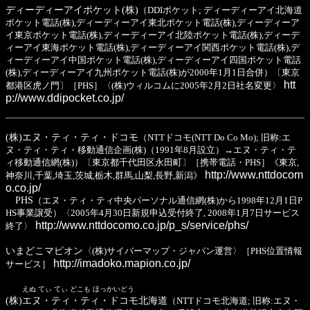
ディーディーアイポケット(株)
（DDIポケット; ディーディーアイ北海道
ポケット電話(株),ディーディーアイ東北ポケット電話(株),ディーディーア
イ東京ポケット電話(株),ディーディーアイ北陸ポケット電話(株),ディーデ
ィーアイ東海ポケット電話(株),ディーディーアイ関西ポケット電話(株),デ
ィーディーアイ中国ポケット電話(株),ディーディーアイ四国ポケット電話
(株),ディーディーアイ九州ポケット電話(株)が2000年1月1日合併）〔東京
htt
都港区虎ノ門〕［PHS］〈(株)ウィルコムに2005年2月2日社名変更〉
p://www.ddipocket.co.jp/
(株)エヌ・ティ・ティ・ドコモ
（NTTドコモ(NTT Do Co Mo); 旧称:エ
ヌ・ティ・ティ・移動通信企画(株)（1991年8月設立）→エヌ・ティ・テ
ィ移動通信網(株)）〔東京都千代田区永田町〕［携帯電話・PHS］《東京,
http://www.nttdocom
神奈川,千葉,埼玉,茨城,栃木,群馬,山梨,長野,新潟》
o.co.jp/
PHS
（エヌ・ティ・ティ中央パーソナル通信網(株)から1998年12月1日P
HS事業譲受）〈2005年4月30日新規申込受付終了, 2008年1月7日サービス
http://www.nttdocomo.co.jp/p_s/service/phs/
終了〉
いまどこマピオン
〈(株)サイバーマップ・ジャパン運営〉［PHS位置情報
http://imadoko.mapion.co.jp/
サービス］
えぬ てぃ てぃ どこも ほっかいどう
(株)エヌ・ティ・ティ・ドコモ北海道
（NTTドコモ北海道; 旧称:エヌ・