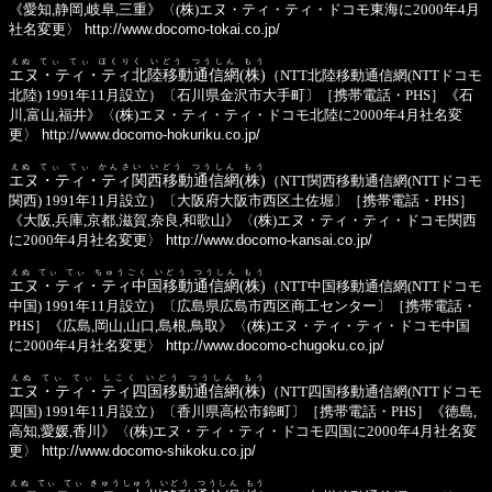
《愛知,静岡,岐阜,三重》〈(株)エヌ・ティ・ティ・ドコモ東海に2000年4月
社名変更〉
http://www.docomo-tokai.co.jp/
えぬ てぃ てぃ ほくりく いどう つうしん もう
エヌ・ティ・ティ北陸移動通信網(株)
（NTT北陸移動通信網(NTTドコモ
北陸) 1991年11月設立）〔石川県金沢市大手町〕［携帯電話・PHS］《石
川,富山,福井》〈(株)エヌ・ティ・ティ・ドコモ北陸に2000年4月社名変
更〉
http://www.docomo-hokuriku.co.jp/
えぬ てぃ てぃ かんさい いどう つうしん もう
エヌ・ティ・ティ関西移動通信網(株)
（NTT関西移動通信網(NTTドコモ
関西) 1991年11月設立）〔大阪府大阪市西区土佐堀〕［携帯電話・PHS］
《大阪,兵庫,京都,滋賀,奈良,和歌山》〈(株)エヌ・ティ・ティ・ドコモ関西
に2000年4月社名変更〉
http://www.docomo-kansai.co.jp/
えぬ てぃ てぃ ちゅうごく いどう つうしん もう
エヌ・ティ・ティ中国移動通信網(株)
（NTT中国移動通信網(NTTドコモ
中国) 1991年11月設立）〔広島県広島市西区商工センター〕［携帯電話・
PHS］《広島,岡山,山口,島根,鳥取》〈(株)エヌ・ティ・ティ・ドコモ中国
に2000年4月社名変更〉
http://www.docomo-chugoku.co.jp/
えぬ てぃ てぃ しこく いどう つうしん もう
エヌ・ティ・ティ四国移動通信網(株)
（NTT四国移動通信網(NTTドコモ
四国) 1991年11月設立）〔香川県高松市錦町〕［携帯電話・PHS］《徳島,
高知,愛媛,香川》〈(株)エヌ・ティ・ティ・ドコモ四国に2000年4月社名変
更〉
http://www.docomo-shikoku.co.jp/
えぬ てぃ てぃ きゅうしゅう いどう つうしん もう