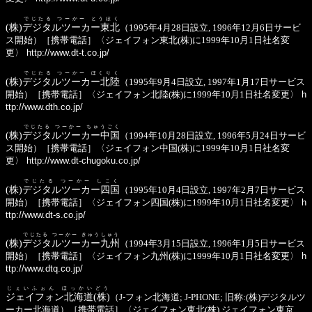
でじたる つーかー とうほく
(株)
デジタルツーカー東北
（1995年4月28日設立, 1996年12月6日サービ
ス開始）［携帯電話］〈ジェイフォン東北(株)に1999年10月1日社名変
更〉
http://www.dt-t.co.jp/
でじたる つーかー ほくりく
(株)
デジタルツーカー北陸
（1995年9月4日設立, 1997年1月17日サービス
開始）［携帯電話］〈ジェイフォン北陸(株)に1999年10月1日社名変更〉
h
ttp://www.dth.co.jp/
でじたる つーかー ちゅうごく
(株)
デジタルツーカー中国
（1994年10月28日設立, 1996年5月24日サービ
ス開始）［携帯電話］〈ジェイフォン中国(株)に1999年10月1日社名変
更〉
http://www.dt-chugoku.co.jp/
でじたる つーかー しこく
(株)
デジタルツーカー四国
（1995年10月4日設立, 1997年2月7日サービス
開始）［携帯電話］〈ジェイフォン四国(株)に1999年10月1日社名変更〉
h
ttp://www.dt-s.co.jp/
でじたる つーかー きゅうしゅう
(株)
デジタルツーカー九州
（1994年3月15日設立, 1996年1月5日サービス
開始）［携帯電話］〈ジェイフォン九州(株)に1999年10月1日社名変更〉
h
ttp://www.dtq.co.jp/
じぇいふぉん ほっかいどう
ジェイフォン北海道(株)
（J-フォン北海道; J-PHONE; 旧称:(株)デジタルツ
ーカー北海道）［携帯電話］〈ジェイフォン東北(株),ジェイフォン東京