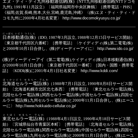
エヌ・ティ・ティ九州移動通信網(株)
（NTT九州移動通信網(NTTドコモ
九州); 1991年11月設立）〔福岡県福岡市中央区舞鶴〕［携帯電話・PHS］
《福岡,佐賀,長崎,熊本,大分,宮崎,鹿児島,沖縄》〈(株)エヌ・ティ・ティ・ド
コモ九州に2000年4月社名変更〉
http://www.docomokyusyu.co.jp/
にっぽん いどう つうしん
日本移動通信(株)
（IDO; 1987年3月設立, 1988年12月15日サービス開始）
〔東京都千代田区六番町〕［携帯電話］〈ケイディディ(株),第二電電(株)
と2000年10月1日合併し、(株)ディーディーアイに〉
http://www.ido.co.jp/
(株)ディーディーアイ
（第二電電(株),ケイディディ(株),日本移動通信(株)
が2000年10月1日合併）〔東京都千代田区一番町〕［国内・国際・携帯電
話］〈KDDI(株)に2001年4月1日社名変更〉
http://www.kddi.com/
ほっかいどう せるらー でんわ
北海道セルラー電話(株)
（1988年7月1日設立, 1990年8月8日サービス開
始）〔北海道札幌市北区北七条西〕［携帯電話］〈東北セルラー電話(株),
北陸セルラー電話(株),関西セルラー電話(株),中国セルラー電話(株),四国セ
ルラー電話(株),九州セルラー電話(株)と2000年11月1日合併し、(株)エーユ
ーに〉
http://www.hokkaido-cellular.co.jp/
とうほく せるらー でんわ
東北セルラー電話(株)
（1988年4月1日設立, 1990年4月18日サービス開
始）〔宮城県仙台市青葉区本町〕［携帯電話］〈北海道セルラー電話(株),
北陸セルラー電話(株),関西セルラー電話(株),中国セルラー電話(株),四国セ
ルラー電話(株),九州セルラー電話(株)と2000年11月1日合併し、(株)エーユ