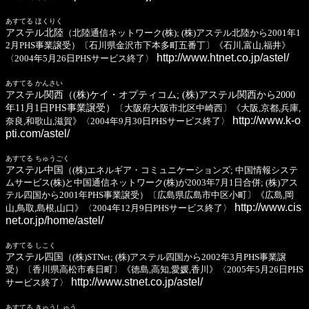
あすてる ほくりく
アステル北陸
（北陸通信ネットワーク(株); (株)アステル北陸から2001年1
2月PHS事業譲受）〔石川県金沢市下本多町五番丁〕《石川,富山,福井》
http://www.htnet.co.jp/astel/
〈2004年5月26日PHSサービス終了〉
あすてる かんさい
アステル関西（(株)ケイ・オプティコム; (株)アステル関西から2000
年11月1日PHS事業譲受）
〔大阪府大阪市北区中崎西〕《大阪,京都,兵庫,
http://www.k-o
奈良,和歌山,滋賀》〈2004年9月30日PHSサービス終了〉
pti.com/astel/
あすてる ちゅうごく
アステル中国
（(株)エネルギア・コミュニケーションズ; 中国情報システ
ムサービス(株)と中国通信ネットワーク(株)が2003年7月1日合併; (株)アス
テル四国から2001年PHS事業譲受）〔広島県広島市中区小町〕《広島,岡
http://www.cis
山,鳥取,島根,山口》〈2004年12月9日PHSサービス終了〉
net.or.jp/home/astel/
あすてる しこく
アステル四国
（(株)STNet; (株)アステル四国から2002年3月PHS事業譲
受）〔香川県高松市春日町〕《徳島,高知,愛媛,香川》〈2005年5月26日PHS
http://www.stnet.co.jp/astel/
サービス終了〉
あすてる きゅうしゅう