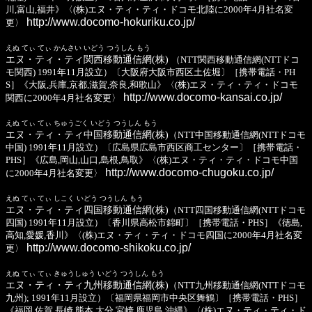
川,富山,福井》〈(株)エヌ・ティ・ティ・ドコモ北陸に2000年4月社名変
http://www.docomo-hokuriku.co.jp/
更〉
えぬ てぃ てぃ かんさい いどう つうしん もう
エヌ・ティ・ティ関西移動通信網(株)
（NTT関西移動通信網(NTTドコ
モ関西) 1991年11月設立）〔大阪府大阪市西区土佐堀〕［携帯電話・PH
S］《大阪,兵庫,京都,滋賀,奈良,和歌山》〈(株)エヌ・ティ・ティ・ドコモ
http://www.docomo-kansai.co.jp/
関西に2000年4月社名変更〉
えぬ てぃ てぃ ちゅうごく いどう つうしん もう
エヌ・ティ・ティ中国移動通信網(株)
（NTT中国移動通信網(NTTドコモ
中国) 1991年11月設立）〔広島県広島市西区商工センター〕［携帯電話・
PHS］《広島,岡山,山口,島根,鳥取》〈(株)エヌ・ティ・ティ・ドコモ中国
http://www.docomo-chugoku.co.jp/
に2000年4月社名変更〉
えぬ てぃ てぃ しこく いどう つうしん もう
エヌ・ティ・ティ四国移動通信網(株)
（NTT四国移動通信網(NTTドコモ
四国) 1991年11月設立）〔香川県高松市錦町〕［携帯電話・PHS］《徳島,
高知,愛媛,香川》〈(株)エヌ・ティ・ティ・ドコモ四国に2000年4月社名変
http://www.docomo-shikoku.co.jp/
更〉
えぬ てぃ てぃ きゅうしゅう いどう つうしん もう
エヌ・ティ・ティ九州移動通信網(株)
（NTT九州移動通信網(NTTドコモ
九州); 1991年11月設立）〔福岡県福岡市中央区舞鶴〕［携帯電話・PHS］
《福岡,佐賀,長崎,熊本,大分,宮崎,鹿児島,沖縄》〈(株)エヌ・ティ・ティ・ド