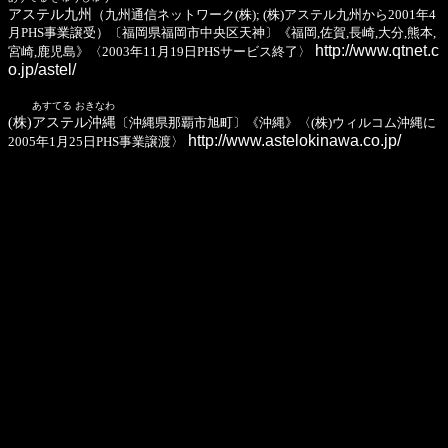
アステル九州
（九州通信ネットワーク(株); (株)アステル九州から2001年4
月PHS事業譲受）〔福岡県福岡市中央区天神〕《福岡,佐賀,長崎,大分,熊本,
http://www.qtnet.c
宮崎,鹿児島》〈2003年11月19日PHSサービス終了〉
o.jp/astel/
あすてる おきなわ
(株)アステル沖縄
〔沖縄県那覇市旭町〕《沖縄》〈(株)ウィルコム沖縄に
http://www.astelokinawa.co.jp/
2005年1月25日PHS事業譲渡〉