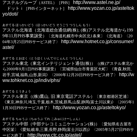
http://www.astel.ne.jp/
アステルグループ
（ASTEL）［PHS］
http://www.yozan.co.jp/asteltok
ドットｉ
［PHSインターネット］
yo/doti/
あすてる ほっかいどう（ほっかいどう そうごう つうしん もう）
アステル北海道（北海道総合通信網(株); (株)アステル北海道から199
9年11月PHS事業譲受）
〔北海道札幌市中央区北1条東〕《北海道》〈20
http://www.hotnet.co.jp/consumer/
04年3月25日PHSサービス終了〉
astel/
あすてる とおほく（とうほく いんてりじぇんと つうしん）
アステル東北（東北インテリジェント通信(株)）
（(株)アステル東北か
ら2000年9月1日PHS事業譲受）〔宮城県仙台市青葉区大町〕《青森,秋田,
http://w
岩手,宮城,福島,山形,新潟》〈2006年12月20日PHSサービス終了〉
ww.tohknet.co.jp/indiv/phs/
あすてる とうきょう
アステル東京（(株)鷹山, 旧:東京電話アステル）
〔東京都港区芝浦〕
《東京,神奈川,埼玉,千葉,栃木,茨城,群馬,山梨,静岡(富士川以東)》〈2005年1
http://www.yozan.co.jp/asteltokyo/
1月30日PHSサービス終了〉
あすてる ちゅうぶ（ちゅうぶ てれ こみゅにけーしょん）
アステル中部（中部テレコミュニケーション(株)）
〔愛知県名古屋市
中区栄〕《愛知,岐阜,三重,長野,静岡(富士川以西)》〈2005年5月27日PHSサ
http://www.ctc.co.jp/astel/
ービス終了〉