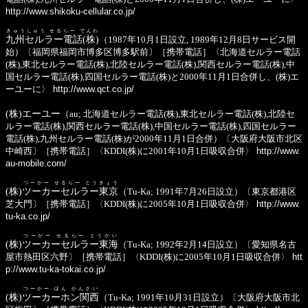
http://www.shikoku-cellular.co.jp/
きゅうしゅう せるらー でんわ
九州セルラー電話(株)
（1987年10月1日設立, 1989年12月8日サービス開
始）〔福岡県福岡市博多区博多駅前〕［携帯電話］〈北海道セルラー電話
(株),東北セルラー電話(株),北陸セルラー電話(株),関西セルラー電話(株),中
国セルラー電話(株),四国セルラー電話(株)と2000年11月1日合併し、(株)エ
ーユーに〉
http://www.qct.co.jp/
(株)エーユー
（au; 北海道セルラー電話(株),東北セルラー電話(株),北陸セ
ルラー電話(株),関西セルラー電話(株),中国セルラー電話(株),四国セルラー
電話(株),九州セルラー電話(株)が2000年11月1日合併）〔大阪府大阪市北区
中崎西〕［携帯電話］〈KDDI(株)に2001年10月1日吸収合併〉
http://www.
au-mobile.com/
つーかー せるらー とうきょう
(株)
ツーカーセルラー東京
（Tu-Ka; 1991年7月26日設立）〔東京都港区
芝大門〕［携帯電話］〈KDDI(株)に2005年10月1日吸収合併〉
http://www.
tu-ka.co.jp/
つーかー せるらー とうかい
(株)
ツーカーセルラー東海
（Tu-Ka; 1992年2月14日設立）〔愛知県名古
屋市熱田区六野〕［携帯電話］〈KDDI(株)に2005年10月1日吸収合併〉
htt
p://www.tu-ka-tokai.co.jp/
つーかー ほん かんさい
(株)
ツーカーホン関西
（Tu-Ka; 1991年10月31日設立）〔大阪府大阪市北