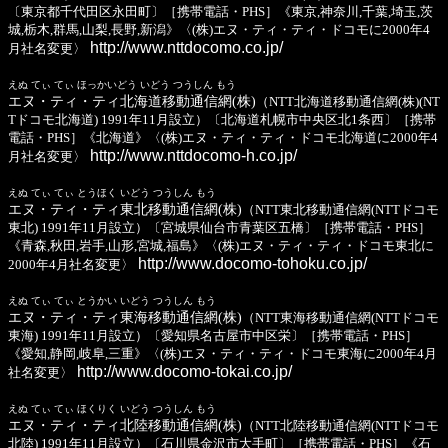
〔東京都千代田区永田町〕［携帯電話・PHS］《東京,神奈川,千葉,埼玉,茨
城,栃木,群馬,山梨,長野,新潟》〈(株)エヌ・ティ・ティ・ドコモに2000年4
http://www.nttdocomo.co.jp/
月社名変更〉
えぬ てぃ てぃ ほっかいどう いどう つうしん もう
エヌ・ティ・ティ北海道移動通信網(株)
（NTT北海道移動通信網(株)(NT
Tドコモ北海道) 1991年11月設立）〔北海道札幌市中央区北1条西〕［携帯
電話・PHS］《北海道》〈(株)エヌ・ティ・ティ・ドコモ北海道に2000年4
http://www.nttdocomo-h.co.jp/
月社名変更〉
えぬ てぃ てぃ とうほく いどう つうしん もう
エヌ・ティ・ティ東北移動通信網(株)
（NTT東北移動通信網(NTTドコモ
東北) 1991年11月設立）〔宮城県仙台市青葉区五橋〕［携帯電話・PHS］
《青森,秋田,岩手,山形,宮城,福島》〈(株)エヌ・ティ・ティ・ドコモ東北に
http://www.docomo-tohoku.co.jp/
2000年4月社名変更〉
えぬ てぃ てぃ とうかい いどう つうしん もう
エヌ・ティ・ティ東海移動通信網(株)
（NTT東海移動通信網(NTTドコモ
東海) 1991年11月設立）〔愛知県名古屋市中区栄〕［携帯電話・PHS］
《愛知,静岡,岐阜,三重》〈(株)エヌ・ティ・ティ・ドコモ東海に2000年4月
http://www.docomo-tokai.co.jp/
社名変更〉
えぬ てぃ てぃ ほくりく いどう つうしん もう
エヌ・ティ・ティ北陸移動通信網(株)
（NTT北陸移動通信網(NTTドコモ
北陸) 1991年11月設立）〔石川県金沢市大手町〕［携帯電話・PHS］《石