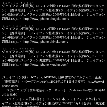
じぇいふぉん ちゅうごく
ジェイフォン中国(株)
（J-フォン中国; J-PHONE; 旧称:(株)関西デジタルホ
ン）［携帯電話］〈ジェイフォン北陸(株),ジェイフォン関西(株),ジェイフ
ォン四国(株),ジェイフォン九州(株)と2000年10月1日合併し、ジェイフォン
西日本(株)に〉
http://www.j-phone-chugoku.com/
じぇいふぉん しこく
ジェイフォン四国(株)
（J-フォン四国; J-PHONE; 旧称:(株)関西デジタルホ
ン）［携帯電話］〈ジェイフォン北陸(株),ジェイフォン関西(株),ジェイフ
ォン中国(株),ジェイフォン九州(株)と2000年10月1日合併し、ジェイフォン
西日本(株)に〉
http://www.j-phone-shikoku.com/
じぇいふぉん きゅうしゅう
ジェイフォン九州(株)
（J-フォン九州; J-PHONE; 旧称:(株)関西デジタルホ
ン）［携帯電話］〈ジェイフォン北陸(株),ジェイフォン関西(株),ジェイフ
ォン中国(株),ジェイフォン四国(株)と2000年10月1日合併し、ジェイフォン
西日本(株)に〉
http://www.j-phone-kyushu.com/
ジェイフォン(株)
（J-フォン; J-PHONE; 旧称:(株)アイエムティ二千企画）
［携帯電話］〈ボーダフォン(株)に2003年10月1日社名変更〉
http://www.j-
phone.com/
Jスカイウェブ
［携帯電話インターネット］〈Vodafone live!に2003年10
月1日変更〉
ジェイフォン東日本(株)
（J-フォン東日本; ジェイフォン東京(株),ジェ
イフォン北海道(株),ジェイフォン東北(株)が2000年10月1日合併）〔東京都