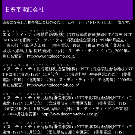
旧携帯電話会社
過去に存在した携帯電話会社の公式ホームページ・アドレス（URL）一覧です。
えぬ てぃ てぃ いどう つうしん もう
エヌ・ティ・ティ移動通信網(株)
（NTT移動通信網(株)(NTTドコモ, NTT
Do Co Mo); 旧称:エヌ・ティ・ティ・移動通信企画(株) 1991年8月設立）
〔東京都千代田区永田町〕［携帯電話・PHS］《東京,神奈川,千葉,埼玉,茨
城,栃木,群馬,山梨,長野,新潟》〈(株)エヌ・ティ・ティ・ドコモに2000年4
月社名変更〉
http://www.nttdocomo.co.jp/
えぬ てぃ てぃ ほっかいどう いどう つうしん もう
エヌ・ティ・ティ北海道移動通信網(株)
（NTT北海道移動通信網(株)(NT
Tドコモ北海道) 1991年11月設立）〔北海道札幌市中央区北1条西〕［携帯
電話・PHS］《北海道》〈(株)エヌ・ティ・ティ・ドコモ北海道に2000年4
月社名変更〉
http://www.nttdocomo-h.co.jp/
えぬ てぃ てぃ とうほく いどう つうしん もう
エヌ・ティ・ティ東北移動通信網(株)
（NTT東北移動通信網(NTTドコモ
東北) 1991年11月設立）〔宮城県仙台市青葉区五橋〕［携帯電話・PHS］
《青森,秋田,岩手,山形,宮城,福島》〈(株)エヌ・ティ・ティ・ドコモ東北に
2000年4月社名変更〉
http://www.docomo-tohoku.co.jp/
えぬ てぃ てぃ とうかい いどう つうしん もう
エヌ・ティ・ティ東海移動通信網(株)
（NTT東海移動通信網(NTTドコモ
東海) 1991年11月設立）〔愛知県名古屋市中区栄〕［携帯電話・PHS］