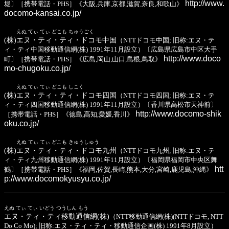
http://www.
堀〕［携帯電話・PHS］《大阪,兵庫,京都,滋賀,奈良,和歌山》
docomo-kansai.co.jp/
えぬ てぃ てぃ どこも ちゅうごく
(株)エヌ・ティ・ティ・ドコモ中国
（NTTドコモ中国; 旧称:エヌ・テ
ィ・ティ中国移動通信網(株) 1991年11月設立）〔広島県広島市中区大手
http://www.doco
町〕［携帯電話・PHS］《広島,岡山,山口,島根,鳥取》
mo-chugoku.co.jp/
えぬ てぃ てぃ どこも しこく
(株)エヌ・ティ・ティ・ドコモ四国
（NTTドコモ四国; 旧称:エヌ・テ
ィ・ティ四国移動通信網(株) 1991年11月設立）〔香川県高松市天神前〕
http://www.docomo-shik
［携帯電話・PHS］《徳島,高知,愛媛,香川》
oku.co.jp/
えぬ てぃ てぃ どこも きゅうしゅう
(株)エヌ・ティ・ティ・ドコモ九州
（NTTドコモ九州; 旧称:エヌ・テ
ィ・ティ九州移動通信網(株) 1991年11月設立）〔福岡県福岡市中央区舞
htt
鶴〕［携帯電話・PHS］《福岡,佐賀,長崎,熊本,大分,宮崎,鹿児島,沖縄》
p://www.docomokyusyu.co.jp/
えぬ てぃ てぃ いどう つうしん もう
エヌ・ティ・ティ移動通信網(株)
（NTT移動通信網(株)(NTTドコモ, NTT
Do Co Mo); 旧称:エヌ・ティ・ティ・移動通信企画(株) 1991年8月設立）