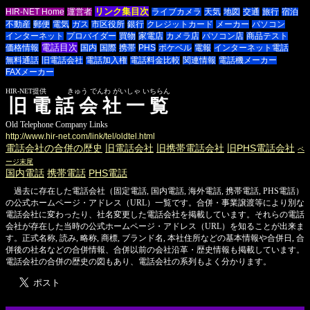
リンク集目次
HIR-NET Home
運営者
ライブカメラ
天気
地図
交通
旅行
宿泊
不動産
郵便
電気
ガス
市区役所
銀行
クレジットカード
メーカー
パソコン
インターネット
プロバイダー
買物
家電店
カメラ店
パソコン店
商品テスト
電話目次
価格情報
国内
国際
携帯
PHS
ポケベル
電報
インターネット電話
無料通話
旧電話会社
電話加入権
電話料金比較
関連情報
電話機メーカー
FAXメーカー
HIR-NET提供 きゅう でんわ がいしゃ いちらん
旧電話会社一覧
Old Telephone Company Links
http://www.hir-net.com/link/tel/oldtel.html
電話会社の合併の歴史
旧電話会社
旧携帯電話会社
旧PHS電話会社
ペ
ージ末尾
国内電話
携帯電話
PHS電話
過去に存在した電話会社（固定電話, 国内電話, 海外電話, 携帯電話, PHS電話）
の公式ホームページ・アドレス（URL）一覧です。合併・事業譲渡等により別な
電話会社に変わったり、社名変更した電話会社を掲載しています。それらの電話
会社が存在した当時の公式ホームページ・アドレス（URL）を知ることが出来ま
す。正式名称, 読み, 略称, 商標, ブランド名, 本社住所などの基本情報や合併日, 合
併後の社名などの合併情報、合併以前の会社沿革・歴史情報も掲載しています。
電話会社の合併の歴史の図もあり、電話会社の系列もよく分かります。