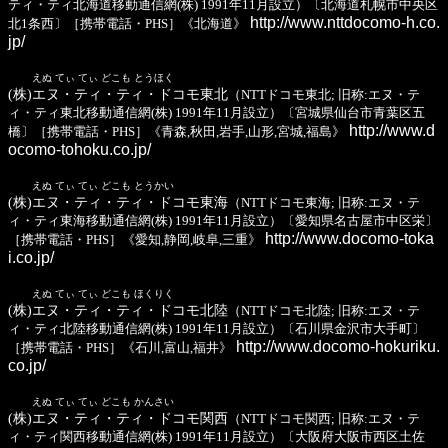
ティ・ティ北海道移動通信網(株) 1991年11月設立）〔北海道札幌市中央区
http://www.nttdocomo-h.co.
北1条西〕［携帯電話・PHS］《北海道》
jp/
えぬ てぃ てぃ どこも とうほく
(株)エヌ・ティ・ティ・ドコモ東北
（NTTドコモ東北; 旧称:エヌ・テ
ィ・ティ東北移動通信網(株) 1991年11月設立）〔宮城県仙台市青葉区五
http://www.d
橋〕［携帯電話・PHS］《青森,秋田,岩手,山形,宮城,福島》
ocomo-tohoku.co.jp/
えぬ てぃ てぃ どこも とうかい
(株)エヌ・ティ・ティ・ドコモ東海
（NTTドコモ東海; 旧称:エヌ・テ
ィ・ティ東海移動通信網(株) 1991年11月設立）〔愛知県名古屋市中区栄〕
http://www.docomo-toka
［携帯電話・PHS］《愛知,静岡,岐阜,三重》
i.co.jp/
えぬ てぃ てぃ どこも ほくりく
(株)エヌ・ティ・ティ・ドコモ北陸
（NTTドコモ北陸; 旧称:エヌ・テ
ィ・ティ北陸移動通信網(株) 1991年11月設立）〔石川県金沢市大手町〕
http://www.docomo-hokuriku.
［携帯電話・PHS］《石川,富山,福井》
co.jp/
えぬ てぃ てぃ どこも かんさい
(株)エヌ・ティ・ティ・ドコモ関西
（NTTドコモ関西; 旧称:エヌ・テ
ィ・ティ関西移動通信網(株) 1991年11月設立）〔大阪府大阪市西区土佐