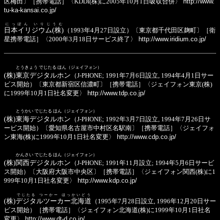
区梅田〕［携帯電話］〈KDDI(株)に2005年10月1日吸収合併〉
http://www.
tu-ka-kansai.co.jp/
にっぽん いりじうむ
日本イリジウム(株)
（1993年4月27日設立）〔東京都千代田区麹町〕［衛
星携帯電話］〈2000年3月18日サービス終了〉
http://www.iridium.co.jp/
とうきょう でじたる ほん（ジェイフォン）
(株)東京デジタルホン
（J-PHONE; 1991年7月6日設立, 1994年4月1日サー
ビス開始）〔東京都新宿区信濃町〕［携帯電話］〈ジェイフォン東京(株)
に1999年10月1日社名変更〉
http://www.tdp.co.jp/
とうかい でじたる ほん（ジェイフォン）
(株)東海デジタルホン
（J-PHONE; 1992年3月7日設立, 1994年7月26日サ
ービス開始）〔愛知県名古屋市中村区名駅南〕［携帯電話］〈ジェイフォ
ン東海(株)に1999年10月1日社名変更〉
http://www.cdp.co.jp/
かんさい でじたる ほん（ジェイフォン）
(株)関西デジタルホン
（J-PHONE; 1991年11月設立; 1994年5月6日サービ
ス開始）〔大阪府大阪市中央区〕［携帯電話］〈ジェイフォン関西(株)に1
999年10月1日社名変更〉
http://www.kdp.co.jp/
でじたる つーかー ほっかいどう
(株)
デジタルツーカー北海道
（1995年7月28日設立, 1996年12月20日サー
ビス開始）［携帯電話］〈ジェイフォン北海道(株)に1999年10月1日社名
変更〉
http://www.dt-d.co.jp/