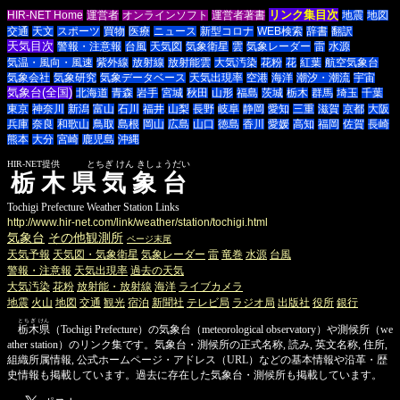
リンク集目次
HIR-NET Home
運営者
オンラインソフト
運営者著書
地震
地図
交通
天文
スポーツ
買物
医療
ニュース
新型コロナ
WEB検索
辞書
翻訳
天気目次
警報・注意報
台風
天気図
気象衛星
雲
気象レーダー
雷
水源
気温・風向・風速
紫外線
放射線
放射能雲
大気汚染
花粉
花
紅葉
航空気象台
気象会社
気象研究
気象データベース
天気出現率
空港
海洋
潮汐・潮流
宇宙
気象台(全国)
北海道
青森
岩手
宮城
秋田
山形
福島
茨城
栃木
群馬
埼玉
千葉
東京
神奈川
新潟
富山
石川
福井
山梨
長野
岐阜
静岡
愛知
三重
滋賀
京都
大阪
兵庫
奈良
和歌山
鳥取
島根
岡山
広島
山口
徳島
香川
愛媛
高知
福岡
佐賀
長崎
熊本
大分
宮崎
鹿児島
沖縄
HIR-NET提供 とちぎ けん きしょうだい
栃木県気象台
Tochigi Prefecture Weather Station Links
http://www.hir-net.com/link/weather/station/tochigi.html
気象台
その他観測所
ページ末尾
天気予報
天気図・気象衛星
気象レーダー
雷
竜巻
水源
台風
警報・注意報
天気出現率
過去の天気
大気汚染
花粉
放射能・放射線
海洋
ライブカメラ
地震
火山
地図
交通
観光
宿泊
新聞社
テレビ局
ラジオ局
出版社
役所
銀行
とちぎ けん
栃木県
（Tochigi Prefecture）の気象台（meteorological observatory）や測候所（we
ather station）のリンク集です。気象台・測候所の正式名称, 読み, 英文名称, 住所,
組織所属情報, 公式ホームページ・アドレス（URL）などの基本情報や沿革・歴
史情報も掲載しています。過去に存在した気象台・測候所も掲載しています。