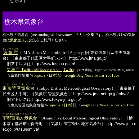
栃木県気象台
栃木県の気象台（meteorological observatory）のリンク集です。栃木県以外の気象
台は
気象台リンク集
をご利用ください。
きしょう ちょう
気象庁
（JMA=Japan Meteorological Agency; 旧:東京気象台→中央気象
台）〔東京都千代田区大手町1-3-4〕
http://www.jma.go.jp/
旧アドレスは http://www.kishou.go.jp/
気象庁 Twitter
Twilog
認証済みアカウント
［短文通信］ http://twitter.com/JMA_kishou
☆気象庁情報
Wikipedia《日本語》
Google
Bing
News
Twitter
YouTube
とうきょう かんく きしょう だい
東京管区気象台
（Tokyo District Meteorological Observatory）〔東京都千
代田区大手町〕［気象庁 管区気象台］
http://www.jma-net.go.jp/tokyo/
旧アドレスは http://www.tokyo-jma.go.jp/
☆東京管区気象台情報
Wikipedia《日本語》
Google
Bing
News
Twitter
YouTube
うつのみや ちほう きしょう だい
宇都宮地方気象台
（Utsunomiya Local Meteorological Observatory）〔栃
木県宇都宮市明保野町〕［気象庁 東京管区 地方気象台］
http://www.jma-n
et.go.jp/utsunomiya/