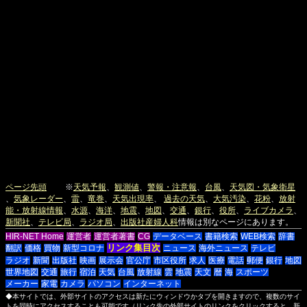
ページ先頭
※
天気予報
、
観測値
、
警報・注意報
、
台風
、
天気図・気象衛星
、
気象レーダー
、
雷
、
竜巻
、
天気出現率
、
過去の天気
、
大気汚染
、
花粉
、
放射
能・放射線情報
、
水源
、
海洋
、
地震
、
地図
、
交通
、
銀行
、
役所
、
ライブカメラ
、
新聞社
、
テレビ局
、
ラジオ局
、
出版社
産婦人科
情報は別なページにあります。
HIR-NET Home
運営者
運営者著書
CG
データベース
書籍検索
WEB検索
辞書
リンク集目次
翻訳
価格
買物
新型コロナ
ニュース
海外ニュース
テレビ
ラジオ
新聞
出版社
映画
展示会
官公庁
市区役所
求人
医療
電話
郵便
銀行
地図
世界地図
交通
旅行
宿泊
天気
台風
放射線
雲
地震
天文
暦
海
スポーツ
メーカー
家電
カメラ
パソコン
インターネット
◆本サイトでは、外部サイトのアクセスは新たにウィンドウかタブを開きますので、複数のサイ
トを同時にアクセスすることも可能です（リンク先の外部サイトのリンクをクリックすると、新