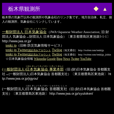
栃木県観測所
◆
▲
栃木県の気象庁以外の観測所や気象会社のリンク集です。地方自治体、私立、個
人の観測所、気象会社にリンクしています。
にほん きしょう きょうかい
一般財団法人
日本気象協会
（JWA=Japanese Weather Association; 旧:財
団法人 気象協会→財団法人 日本気象協会）〔東京都豊島区東池袋3-1-1〕
http://www.jwa.or.jp/
tenki.jp
（旧称:防災気象情報サービス）
tenki.jp Twitter
Twilog
認証済みアカウント
［短文通信］ http://twitter.com/tenkijp
tenki.jp Twitter
Twilog
認証済みアカウント
［短文通信］ http://twitter.com/tenkijp_jishin
☆日本気象協会情報
Wikipedia
Google
Bing
News
Twitter
YouTube
にほん きしょう きょうかい
じぎょう ほんぶ
(一般財団法人)
日本気象協会
事業本部
（旧:(財)日本気象協会 首都圏支
社→(一般財団法人)日本気象協会 首都圏支社）〔東京都豊島区東池袋〕
ht
tp://www.jwa.or.jp/jigyou/
にほん きしょう きょうかい
しゅとけん ししゃ
(一般財団法人)
日本気象協会
首都圏支社
（旧:(財)日本気象協会 首都圏
支社）〔東京都豊島区東池袋〕
http://www.jwa.or.jp/syutoken/