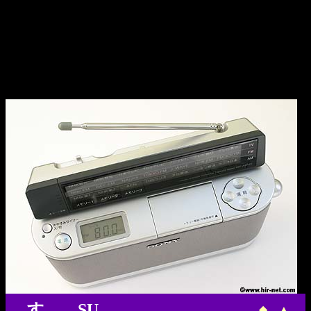
す SU
◆
▲