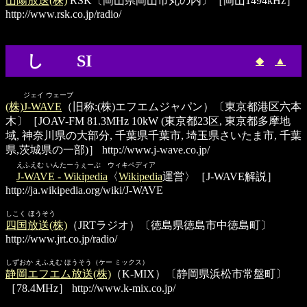
山陽放送(株)
RSK〔岡山県岡山市丸の内〕［岡山1494kHz］
http://www.rsk.co.jp/radio/
し SI
◆
▲
ジェイ ウェーブ
(株)J-WAVE
（旧称:(株)エフエムジャパン）〔東京都港区六本
木〕［JOAV-FM 81.3MHz 10kW (東京都23区, 東京都多摩地
域, 神奈川県の大部分, 千葉県千葉市, 埼玉県さいたま市, 千葉
県,茨城県の一部)］
http://www.j-wave.co.jp/
えふえむ いんたーうぇーぶ ウィキペディア
J-WAVE - Wikipedia
〈
Wikipedia
運営〉［J-WAVE解説］
http://ja.wikipedia.org/wiki/J-WAVE
しこく ほうそう
四国放送(株)
（JRTラジオ）〔徳島県徳島市中徳島町〕
http://www.jrt.co.jp/radio/
しずおか えふえむ ほうそう（ケー ミックス）
静岡エフエム放送(株)
（K-MIX）〔静岡県浜松市常盤町〕
［78.4MHz］
http://www.k-mix.co.jp/