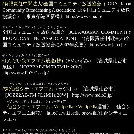
(有限責任中間法人)全国コミュニティ放送協会
（JCBA=Japan
Community Broadcasting Association; 旧:全国コミュニティ放送
協議会）〔東京都港区新橋〕
http://www.jcba.jp/
ぜんこく こみゅにてぃ ほうそう きょうぎ かい
全国コミュニティ放送協議会
（JCBA=
J
APAN
C
OMMUNITY
B
ROADCASTING
A
SSOCIATION）〈(有限責任中間法人)全
国コミュニティ放送協会に2002年変更〉
http://www.jcba.jp/
せんだい いずみ えふえむ ほうそう
せんだい泉エフエム放送(株)
（FMいずみ）〔宮城県仙台市
泉区〕［JOZZ2AP-FM 79.7MHz 20W］
http://www.fm797.co.jp/
せんだい してぃ えふえむ（らじお スリー）
(株)仙台シティエフエム
（ラジオ3）〔宮城県仙台市〕
［JOZZ2AB-FM 76.2MHz 20W］
http://www.radio3.jp/
せんだい してぃ えふえむ ウィキペディア
仙台シティエフエム - Wikipedia
〈
Wikipedia
運営〉［仙台シ
ティエフエム解説］
http://ja.wikipedia.org/wiki/仙台シティエ
フエム
セント・ギガ（えいせい でじたる おんがく ほうそう）