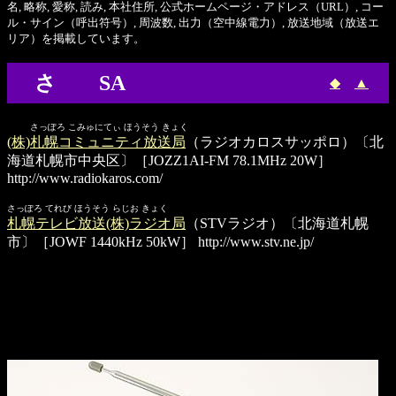
名, 略称, 愛称, 読み, 本社住所, 公式ホームページ・アドレス（URL）, コー
ル・サイン（呼出符号）, 周波数, 出力（空中線電力）, 放送地域（放送エ
リア）を掲載しています。
さ SA
◆
▲
さっぽろ こみゅにてぃ ほうそう きょく
(株)札幌コミュニティ放送局
（ラジオカロスサッポロ）〔北
海道札幌市中央区〕［JOZZ1AI-FM 78.1MHz 20W］
http://www.radiokaros.com/
さっぽろ てれび ほうそう らじお きょく
札幌テレビ放送(株)ラジオ局
（STVラジオ）〔北海道札幌
市〕［JOWF 1440kHz 50kW］
http://www.stv.ne.jp/