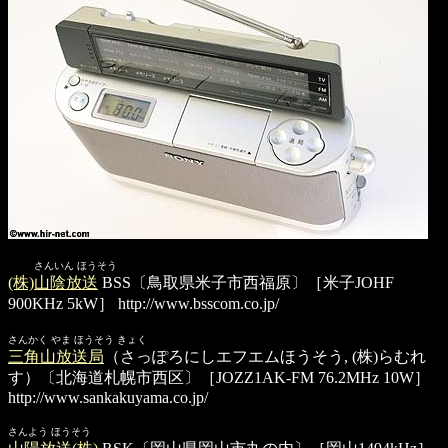
さんいん ほうそう
(株)山陰放送
BSS〔鳥取県米子市西福原〕［米子JOHF
900KHz 5kW］
http://www.bsscom.co.jp/
さんかく やま ほうそう きょく
三角山放送局
（さっぽろにしエフエムほうそう, (株)らむれ
す）〔北海道札幌市西区〕［JOZZ1AK-FM 76.2MHz 10W］
http://www.sankakuyama.co.jp/
さんよう ほうそう