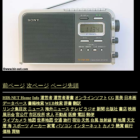
前ページ
次ページ
ページ先頭
HIR-NET Home
Info
運営者
運営者著書
オンラインソフト
CG
里美
日本画
データベース
書籍検索
WEB検索
辞書
翻訳
リンク集目次
ニュース
海外ニュース
テレビ
ラジオ
新聞
出版社
書店
映画
展示会
官公庁
市区役所
求人
不動産
医療
電話
郵便
ライブカメラ
地図
世界地図
交通
旅行
宿泊
天気
台風
放射線
雲
地震
天文
暦
海
スポーツ
メーカー
家電
パソコン
インターネット
カメラ
懸賞
銀行
価格
買物