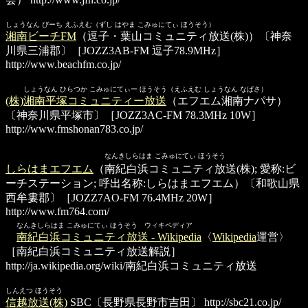
しょうなん びーち えふえむ（ずし はやま こみゅにてぃ ほうそう）
湘南ビーチFM
（逗子・葉山コミュニティ放送(株)）〔神奈
川県三浦郡〕［JOZZ3AB-FM 逗子78.9MHz］
http://www.beachfm.co.jp/
しょうなん ひらつか こみゅにてぃー ほうそう（えふえむ しょうなん なぱさ）
(株)湘南平塚コミュニティー放送
（エフエム湘南ナパサ）
〔神奈川県平塚市〕［JOZZ3AC-FM 78.3MHz 10W］
http://www.fmshonan783.co.jp/
しらはまエフエム（
なんきしらはま こみゅにてぃ ほうそう
しらはまエフエム
（南紀白浜コミュニティ放送(株); 愛称:ビ
ーチステーション; 呼出名称:しらはまエフエム）〔和歌山県
西牟婁郡〕［JOZZ7AO-FM 76.4MHz 20W］
http://www.fm764.com/
なんきしらはま こみゅにてぃ ほうそう ウィキペディア
南紀白浜コミュニティ放送 - Wikipedia
〈
Wikipedia
運営〉
［南紀白浜コミュニティ放送解説］
http://ja.wikipedia.org/wiki/南紀白浜コミュニティ放送
しんえつ ほうそう
信越放送(株)
SBC〔長野県長野市吉田〕
http://sbc21.co.jp/