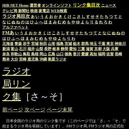
リンク集目次
HIR-NET Home
運営者
オンラインソフト
ニュース
テレビ局
新聞社
映画
家電店
WEB検索
ラジオ局目次
あ
い
う
え
お
か
き
く
け
こ
さ
し
す
せ
そ
た
ち
つ
て
と
な
に
ぬ
ね
の
は
ひ
ふ
へ
ほ
ま
み
む
め
も
や
ゆ
よ
ら
り
る
れ
ろ
わ
アルファベット
FMあ
い
う
え
お
か
き
く
け
こ
さ
し
す
せ
そ
た
ち
つ
て
と
な
に
ぬ
ね
の
は
ひ
ふ
へ
ほ
ま
み
む
め
も
や
ゆ
よ
ら
り
わ
北海道
青森
岩手
宮城
秋田
山形
福島
茨城
栃木
群馬
埼玉
千葉
東京
神奈川
新潟
富山
石川
福井
山梨
長野
岐阜
静岡
愛知
三重
滋賀
京都
大阪
兵庫
奈良
和歌山
鳥取
島根
岡山
広島
山口
徳島
香川
愛媛
高知
福岡
佐賀
長崎
熊本
大分
宮崎
鹿児島
沖縄
衛星ラジオ
ラジオ
局リン
ク集
［さ～そ］
前ページ
次ページ
ページ末尾
日本全国のラジオ局のリンク集です（このページでは「さ」～「そ」で
始まるラジオ局を収録しています）。AMラジオ局, FMラジオ局の正式社