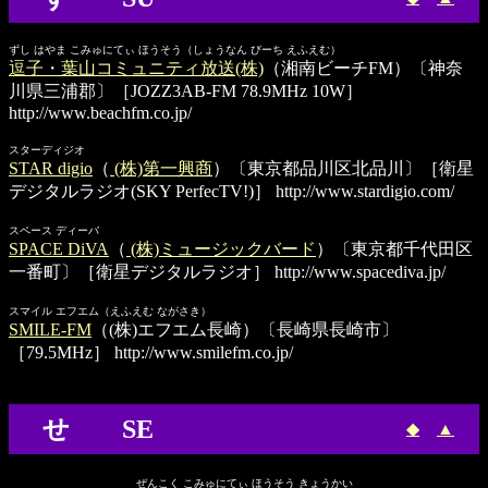
ずし はやま こみゅにてぃ ほうそう（しょうなん びーち えふえむ）
逗子・葉山コミュニティ放送(株)
（湘南ビーチFM）〔神奈
川県三浦郡〕［JOZZ3AB-FM 78.9MHz 10W］
http://www.beachfm.co.jp/
スターディジオ
STAR digio
（
(株)第一興商
）〔東京都品川区北品川〕［衛星
デジタルラジオ(SKY PerfecTV!)］
http://www.stardigio.com/
スペース ディーバ
SPACE DiVA
（
(株)ミュージックバード
）〔東京都千代田区
一番町〕［衛星デジタルラジオ］
http://www.spacediva.jp/
スマイル エフエム（えふえむ ながさき）
SMILE-FM
（(株)エフエム長崎）〔長崎県長崎市〕
［79.5MHz］
http://www.smilefm.co.jp/
せ SE
◆
▲
ぜんこく こみゅにてぃ ほうそう きょうかい