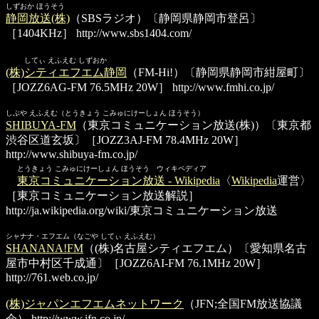
しずおか ほうそう
静岡放送(株)
（SBSラジオ）〔静岡県静岡市登呂〕
［1404KHz］
http://www.sbs1404.com/
してぃ えふえむ しずおか
(株)シティエフエム静岡
（FM-Hi!）〔静岡県静岡市紺屋町〕
［JOZZ6AG-FM 76.5MHz 20W］
http://www.fmhi.co.jp/
しぶや えふえむ（とうきょう こみゅにけーしょん ほうそう）
SHIBUYA-FM
（東京コミュニケーション放送(株)）〔東京都
渋谷区道玄坂〕［JOZZ3AJ-FM 78.4MHz 20W］
http://www.shibuya-fm.co.jp/
とうきょう こみゅにけーしょん ほうそう ウィキペディア
東京コミュニケーション放送 - Wikipedia
〈
Wikipedia
運営〉
［東京コミュニケーション放送解説］
http://ja.wikipedia.org/wiki/東京コミュニケーション放送
シャナナ・エフエム（なごや してぃ えふえむ）
SHANANA!FM
（(株)名古屋シティエフエム）〔愛知県名古
屋市中村区千成通〕［JOZZ6AI-FM 76.1MHz 20W］
http://761.web.co.jp/
(株)ジャパンエフエムネットワーク
（JFN;全国FM放送協議
会）
http://www.jfn.co.jp/