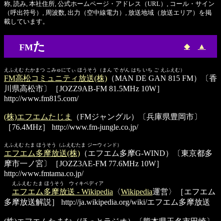
称, 読み, 本社住所, 公式ホームページ・アドレス（URL）, コール・サイン
（呼出符号）, 周波数, 出力（空中線電力）, 放送地域（放送エリア）を掲
載しています。
た
◆
▲
FM
えふえむ たかまつ こみゅにてぃ ほうそう（まん で がん はち いち ご えふえむ）
FM高松コミュニティ放送(株)
（MAN DE GAN 815 FM）〔香
川県高松市〕［JOZZ9AB-FM 81.5MHz 10W］
http://www.fm815.com/
(株)エフエムたじま
（FMジャングル）〔兵庫県豊岡市〕
［76.4MHz］
http://www.fm-jungle.co.jp/
えふえむ たま ほうそう（ふえむたま ジーウィンド）
エフエム多摩放送(株)
（エフエム多摩G-WIND）〔東京都多
摩市一ノ宮〕［JOZZ3AE-FM 77.6MHz 10W］
http://www.fmtama.co.jp/
えふえむ たま ほうそう ウィキペディア
エフエム多摩放送 - Wikipedia
〈
Wikipedia
運営〉［エフエム
多摩放送解説］
http://ja.wikipedia.org/wiki/エフエム多摩放送