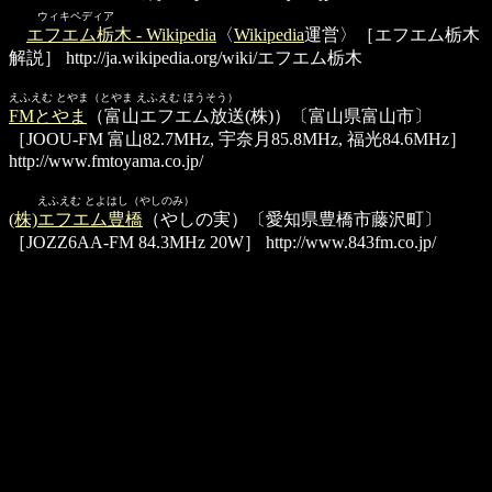
ウィキペディア
エフエム栃木 - Wikipedia
〈
Wikipedia
運営〉［エフエム栃木
解説］
http://ja.wikipedia.org/wiki/エフエム栃木
えふえむ とやま（とやま えふえむ ほうそう）
FMとやま
（富山エフエム放送(株)）〔富山県富山市〕
［JOOU-FM 富山82.7MHz, 宇奈月85.8MHz, 福光84.6MHz］
http://www.fmtoyama.co.jp/
えふえむ とよはし（やしのみ）
(株)エフエム豊橋
（やしの実）〔愛知県豊橋市藤沢町〕
［JOZZ6AA-FM 84.3MHz 20W］
http://www.843fm.co.jp/