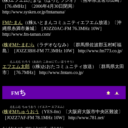
(株)エフエムたまな
（ほっとラジオ）〔熊本県玉名市田崎〕
［76.4MHz］〈2006年4月30日閉局〉
http://www.sysken.or.jp/fmtamana/
FMたまん
（(株)いとまんコミュニティエフエム放送）〔沖
縄県糸満市兼城〕［JOZZ0AC-FM 76.3MHz 10W］
http://www.fm-taman.com/
(株)FMたまむら
（ラヂオななみ）〔群馬県佐波郡玉村町福
島〕［JOZZ3BH-FM 77.3MHz 10W］
http://www.fm773.co.jp/
えふえむ たろう（おおた こみゅにてぃ ほうそう）
エフエム太郎
（(株)おおたコミュニティ放送）〔群馬県太田
市〕［76.7MHz］
http://www.fmtaro.co.jp/
ち
◆
▲
FM
えむふむ ちゅうおう（イエスー エフエム）
(株)FMちゅうおう
（YES-fm）〔大阪府大阪市中央区難波〕
［JOZZ7AF-FM 78.1MHz 10W］
http://www.781.net/
えふえむ ちゃお（やお こみゅにてぃ ほうそう）