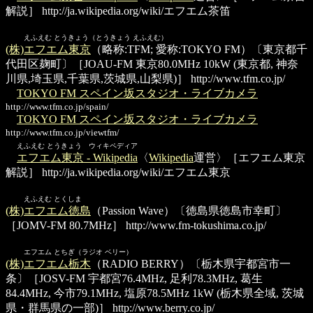
解説］
http://ja.wikipedia.org/wiki/エフエム茶笛
えふえむ とうきょう（とうきょう えふえむ）
(株)エフエム東京
（略称:TFM; 愛称:TOKYO FM）〔東京都千
代田区麹町〕［JOAU-FM 東京80.0MHz 10kW (東京都, 神奈
川県,埼玉県,千葉県,茨城県,山梨県)］
http://www.tfm.co.jp/
TOKYO FM スペイン坂スタジオ・ライブカメラ
http://www.tfm.co.jp/spain/
TOKYO FM スペイン坂スタジオ・ライブカメラ
http://www.tfm.co.jp/viewtfm/
えふえむ とうきょう ウィキペディア
エフエム東京 - Wikipedia
〈
Wikipedia
運営〉［エフエム東京
解説］
http://ja.wikipedia.org/wiki/エフエム東京
えふえむ とくしま
(株)エフエム徳島
（Passion Wave）〔徳島県徳島市幸町〕
［JOMV-FM 80.7MHz］
http://www.fm-tokushima.co.jp/
エフエム とちぎ（ラジオ ベリー）
(株)エフエム栃木
（RADIO BERRY）〔栃木県宇都宮市一
条〕［JOSV-FM 宇都宮76.4MHz, 足利78.3MHz, 葛生
84.4MHz, 今市79.1MHz, 塩原78.5MHz 1kW (栃木県全域, 茨城
県・群馬県の一部)］
http://www.berry.co.jp/