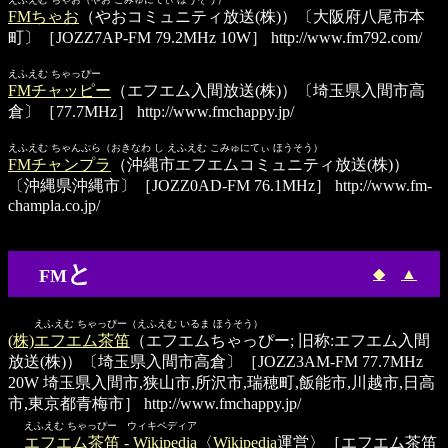
FMちゃお
（やおコミュニティ放送(株)）〔大阪府八尾市本
町〕［JOZZ7AP-FM 79.2MHz 10W］
http://www.fm792.com/
えふえむ ちゃっぴー
FMチャッピー
（エフエム入間放送(株)）〔埼玉県入間市高
倉〕［77.7MHz］
http://www.fmchappy.jp/
えふえむ ちゃんぷら（おきなわ し えふえむ こみゅにてぃ ほうそう）
FMチャンプラ
（沖縄市エフエムコミュニティ放送(株)）
〔沖縄県沖縄市〕［JOZZ0AD-FM 76.1MHz］
http://www.fm-
champla.co.jp/
と
◆
▲
FM
えふえむ ちゃっぴー（えふえむ いるま ほうそう）
(株)エフエム茶笛
（エフエムちゃっぴー; 旧称:エフエム入間
放送(株)）〔埼玉県入間市高倉〕［JOZZ3AM-FM 77.7MHz
20W 埼玉県入間市,狭山市,所沢市,瑞穂町,飯能市,川越市,日高
市,東京都青梅市］
http://www.fmchappy.jp/
えふえむ ちゃっぴー ウィキペディア
エフエム茶笛 - Wikipedia
〈
Wikipedia
運営〉［エフエム茶笛