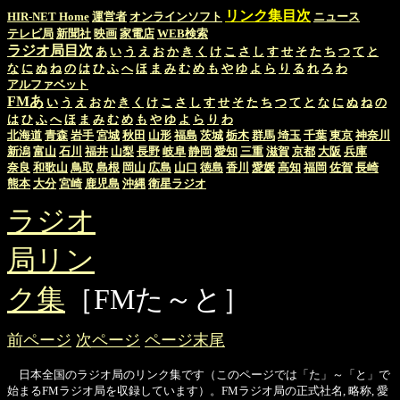
リンク集目次
HIR-NET Home
運営者
オンラインソフト
ニュース
テレビ局
新聞社
映画
家電店
WEB検索
ラジオ局目次
あ
い
う
え
お
か
き
く
け
こ
さ
し
す
せ
そ
た
ち
つ
て
と
な
に
ぬ
ね
の
は
ひ
ふ
へ
ほ
ま
み
む
め
も
や
ゆ
よ
ら
り
る
れ
ろ
わ
アルファベット
FMあ
い
う
え
お
か
き
く
け
こ
さ
し
す
せ
そ
た
ち
つ
て
と
な
に
ぬ
ね
の
は
ひ
ふ
へ
ほ
ま
み
む
め
も
や
ゆ
よ
ら
り
わ
北海道
青森
岩手
宮城
秋田
山形
福島
茨城
栃木
群馬
埼玉
千葉
東京
神奈川
新潟
富山
石川
福井
山梨
長野
岐阜
静岡
愛知
三重
滋賀
京都
大阪
兵庫
奈良
和歌山
鳥取
島根
岡山
広島
山口
徳島
香川
愛媛
高知
福岡
佐賀
長崎
熊本
大分
宮崎
鹿児島
沖縄
衛星ラジオ
ラジオ
局リン
ク集
［FMた～と］
前ページ
次ページ
ページ末尾
日本全国のラジオ局のリンク集です（このページでは「た」～「と」で
始まるFMラジオ局を収録しています）。FMラジオ局の正式社名, 略称, 愛