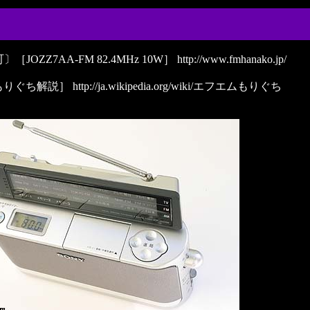
OZZ7AA-FM 82.4MHz 10W］
http://www.fmhanako.jp/
もりぐち解説］
http://ja.wikipedia.org/wiki/エフエムもりぐち