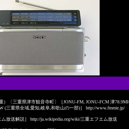
県津市観音寺町〕［JONU-FM, JONU-FCM 津78.9MHz 北勢85
MHz 3kW (三重県全域,愛知,岐阜,和歌山の一部)］
http://www.fmmie.jp/
エム放送解説］
http://ja.wikipedia.org/wiki/三重エフエム放送