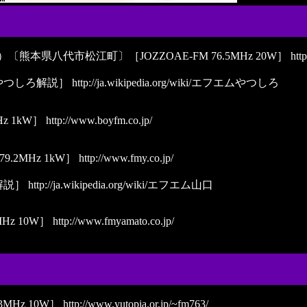
熊本県八代市松江町〕［JOZZOAE-FM 76.5MHz 20W］
htt
やつしろ解説］
http://ja.wikipedia.org/wiki/エフエムやつしろ
z 1kW］
http://www.boyfm.co.jp/
.2MHz 1kW］
http://www.fmy.co.jp/
解説］
http://ja.wikipedia.org/wiki/エフエム山口
z 10W］
http://www.fmyamato.co.jp/
MHz 10W］
http://www.yutopia.or.jp/~fm763/