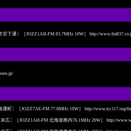
［JOZZ1AB-FM 83.7MHz 10W］
http://www.fm837.co.j
seo.jp/
JOZZ7AE-FM 77.8MHz 10W］
http://www.tcc117.org/f
JOZZ1AH-FM 北海道稚内76.1MHz 20W］
http://www.w