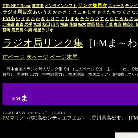
リンク集目次
HIR-NET Home
運営者
オンラインソフト
ニュース
テレビ
ラジオ局目次
あ
い
う
え
お
か
き
く
け
こ
さ
し
す
せ
そ
た
ち
つ
て
と
な
FMあ
い
う
え
お
か
き
く
け
こ
さ
し
す
せ
そ
た
ち
つ
て
と
な
に
ぬ
ね
の
北海道
青森
岩手
宮城
秋田
山形
福島
茨城
栃木
群馬
埼玉
千葉
東京
神奈川
宮崎
鹿児島
沖縄
衛星ラジオ
ラジオ局リンク集
［FMま～
前ページ
次ページ
ページ末尾
日本全国のラジオ局のリンク集です（このページでは「ま」～「わ」で始まるFM
符号）, 周波数, 出力（空中線電力）, 放送地域（放送エリア）を掲載してい
ま
FM
えふえむ まりの（たかまつ してぃ えふえむ）
FMマリノ
（(株)高松シティエフエム）〔香川県高松市〕［FM 7