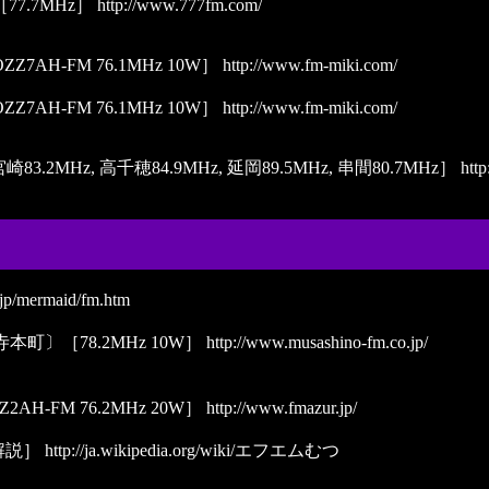
7.7MHz］
http://www.777fm.com/
H-FM 76.1MHz 10W］
http://www.fm-miki.com/
H-FM 76.1MHz 10W］
http://www.fm-miki.com/
.2MHz, 高千穂84.9MHz, 延岡89.5MHz, 串間80.7MHz］
http
.jp/mermaid/fm.htm
〕［78.2MHz 10W］
http://www.musashino-fm.co.jp/
H-FM 76.2MHz 20W］
http://www.fmazur.jp/
解説］
http://ja.wikipedia.org/wiki/エフエムむつ