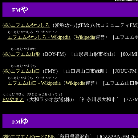
や
FM
(株)エフエムやつしろ
（愛称:かっぱFM; 八代コミュニティFM）〔
えふえむ やつしろ ウィキペディア
エフエムやつしろ - Wikipedia
〈
Wikipedia
運営〉［エフエム
えふえむ やまがた
(株)エフエム山形
（BOY-FM）〔山形県山形市松山〕［80.4MH
えふえむ やまぐち
(株)エフエム山口
（FMY）〔山口県山口市緑町〕［JOUU-FM 79
えふえむ やまぐち ウィキペディア
エフエム山口 - Wikipedia
〈
Wikipedia
運営〉［エフエム山口
えふえむ やまと（やまと らじお ほうそう）
FMやまと
（大和ラジオ放送(株)）〔神奈川県大和市〕［77.7MH
ゆ
FM
(株)エフエムゆーとぴあ
〔秋田県湯沢市〕［JOZZ2AN-FM 76.3