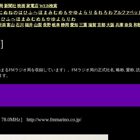
局
新聞社
映画
家電店
WEB検索
に
ぬ
ね
の
は
ひ
ふ
へ
ほ
ま
み
む
め
も
や
ゆ
よ
ら
り
る
れ
ろ
わ
アルファベッ
は
ひ
ふ
へ
ほ
ま
み
む
め
も
や
ゆ
よ
ら
り
わ
新潟
富山
石川
福井
山梨
長野
岐阜
静岡
愛知
三重
滋賀
京都
大阪
兵庫
奈良
和
わ］
ラジオ局を収録しています）。FMラジオ局の正式社名, 略称, 愛称, 読み,
ます。
8.0MHz］
http://www.fmmarino.co.jp/