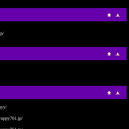
◆
▲
p/
◆
▲
◆
▲
myy/
appy761.jp/