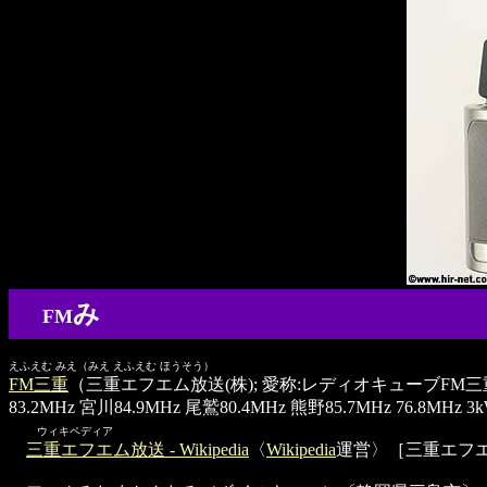
み
FM
えふえむ みえ（みえ えふえむ ほうそう）
FM三重
（三重エフエム放送(株); 愛称:レディオキューブFM三重）〔三重
83.2MHz 宮川84.9MHz 尾鷲80.4MHz 熊野85.7MHz 76.8
ウィキペディア
三重エフエム放送 - Wikipedia
〈
Wikipedia
運営〉［三重エフ