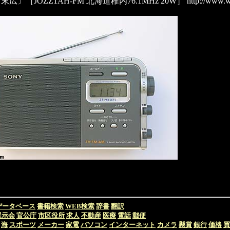
［JOZZ1AH-FM 北海道稚内76.1MHz 20W］
http://www.w
データベース
書籍検索
WEB検索
辞書
翻訳
展示会
官公庁
市区役所
求人
不動産
医療
電話
郵便
海
スポーツ
メーカー
家電
パソコン
インターネット
カメラ
懸賞
銀行
価格
買