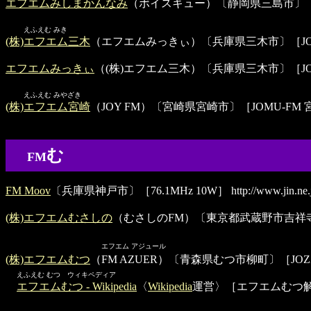
エフエムみしまかんなみ
（ボイスキュー）〔静岡県三島市〕［7
えふえむ みき
(株)エフエム三木
（エフエムみっきぃ）〔兵庫県三木市〕［JOZZ7A
エフエムみっきぃ
（(株)エフエム三木）〔兵庫県三木市〕［JOZZ7A
えふえむ みやざき
(株)エフエム宮崎
（JOY FM）〔宮崎県宮崎市〕［JOMU-FM 宮崎83
む
FM
FM Moov
〔兵庫県神戸市〕［76.1MHz 10W］
http://www.jin.ne
(株)エフエムむさしの
（むさしのFM）〔東京都武蔵野市吉祥寺本町
(株)エフエムむつ（
エフエム アジュール
(株)エフエムむつ
（FM AZUER）〔青森県むつ市柳町〕［JOZZ2A
えふえむ むつ ウィキペディア
エフエムむつ - Wikipedia
〈
Wikipedia
運営〉［エフエムむつ