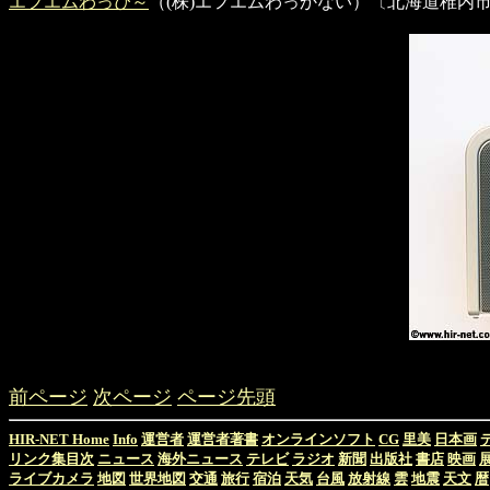
エフエムわっぴ～
（(株)エフエムわっかない）〔北海道稚内市末広〕
前ページ
次ページ
ページ先頭
HIR-NET Home
Info
運営者
運営者著書
オンラインソフト
CG
里美
日本画
リンク集目次
ニュース
海外ニュース
テレビ
ラジオ
新聞
出版社
書店
映画
ライブカメラ
地図
世界地図
交通
旅行
宿泊
天気
台風
放射線
雲
地震
天文
暦