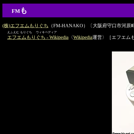
も
FM
(株)エフエムもりぐち
（FM-HANAKO）〔大阪府守口市河原町〕［J
えふえむ もりぐち ウィキペディア
エフエムもりぐち - Wikipedia
〈
Wikipedia
運営〉［エフエム