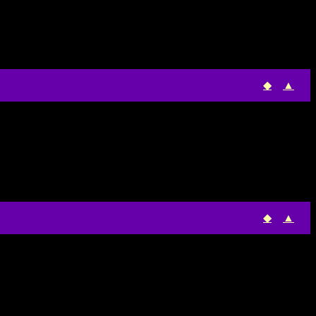
◆
▲
◆
▲