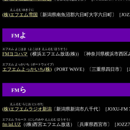
えふえむ ゆきぐに
(株)エフエム雪国
〔新潟県南魚沼郡六日町大字六日町〕［JOZZ4AF-
よ
FM
エフエム よこはま（よこはま えふえむ ほうそう）
FMヨコハマ
（横浜エフエム放送(株)）〔神奈川県横浜市西区み
エフエム よっかいち（ポートウェイブ）
エフエムよっかいち(株)
（PORT WAVE）〔三重県四日市〕［JOZZ
ら
FM
えふえむ らじお にいがた
(株)エフエムラジオ新潟
〔新潟県新潟市八千代〕［JOXU-FM 77
エフエム ラルース（にしのみや えふえむ ほうそう）
fm laLUZ
（(株)西宮エフエム放送）〔兵庫県西宮市〕［JOZZ7AN-