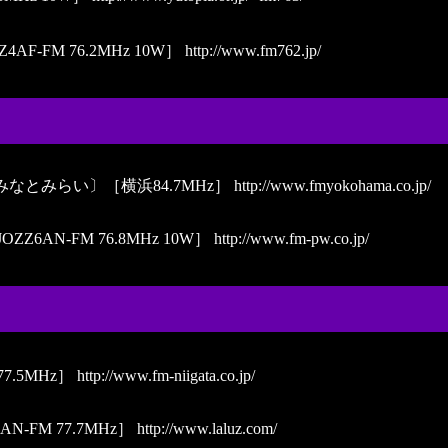
FM 76.2MHz 10W］
http://www.fm762.jp/
なとみらい〕［横浜84.7MHz］
http://www.fmyokohama.co.jp/
6AN-FM 76.8MHz 10W］
http://www.fm-pw.co.jp/
.5MHz］
http://www.fm-niigata.co.jp/
FM 77.7MHz］
http://www.laluz.com/