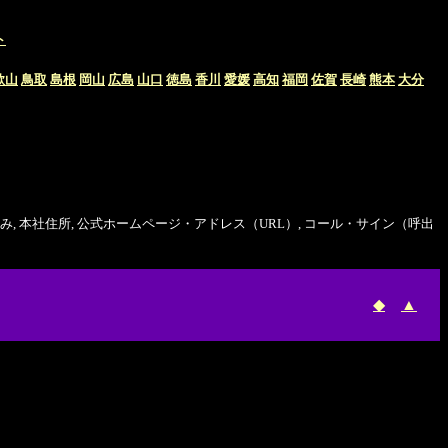
ト
歌山
鳥取
島根
岡山
広島
山口
徳島
香川
愛媛
高知
福岡
佐賀
長崎
熊本
大分
 本社住所, 公式ホームページ・アドレス（URL）, コール・サイン（呼出
◆
▲