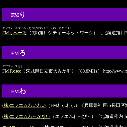
り
FM
エフエム りべーる（あさひかわ してぃ ねっとわーく）
FMりべーる
（(株)旭川シティーネットワーク）〔北海道旭川市宮下通〕
ろ
FM
エフエム ロゼオ
FM Roseo
〔茨城県日立市大みか町〕［80.8MHz］
http://www.ro
わ
FM
(株)エフエムわいわい
（FMわぃわぃ）〔兵庫県神戸市長田区海運町〕［
(株)エフエムわっかない
（エフエムわっぴ～）〔北海道稚内市末広〕［