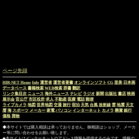
ページ先頭
HIR-NET Home
Info
運営者
運営者著書
オンラインソフト
CG
里美
日本画
データベース
書籍検索
WEB検索
辞書
翻訳
リンク集目次
ニュース
海外ニュース
テレビ
ラジオ
新聞
出版社
書店
映画
展示会
官公庁
市区役所
求人
不動産
医療
電話
郵便
ライブカメラ
地図
世界地図
交通
旅行
宿泊
天気
台風
放射線
雲
地震
天文
暦
海
スポーツ
メーカー
家電
パソコン
インターネット
カメラ
懸賞
銀行
価格
買物
◆本サイトでは購入相談は承っておりません。御相談はショップ、メーカ
ー等に問い合わせをお願い致します。
◆本サイトはインターネットのアドレス情報を提供するのみです。情報の