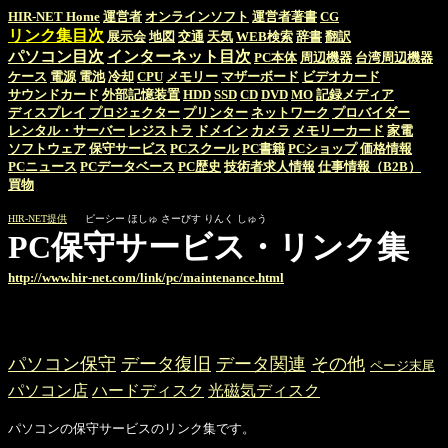
HIR-NET Home
運営者
オンラインソフト
運営者著書
CG
リンク集目次
展示会
地図
交通
天気
WEB検索
辞書
翻訳
パソコン目次
インターネット目次
PC本体
周辺機器
台湾周辺機器
ケース
電源
電池
冷却
CPU
メモリー
マザーボード
ビデオカード
サウンドカード
外部記憶装置
HDD
SSD
CD
DVD
MO
記録メディア
ディスプレイ
プロジェクター
プリンター
ネットワーク
プロバイダー
レンタル・サーバー
レジストラ
ドメイン
カメラ
メモリーカード
家電
ソフトウェア
保守サービス
PCスクール
PC書籍
PCショップ
価格情報
PCニュース
PCデータベース
PC歴史
技術者求人情報
仕事情報（B2B）
買物
HIR-NET提供
ピーシー ほしゅ さーびす りんく しゅう
PC保守サービス・リンク集
http://www.hir-net.com/link/pc/maintenance.html
パソコン保守
データ復旧
データ関連
その他
ページ末尾
パソコン店
ハードディスク
光磁気ディスク
パソコンの保守サービスのリンク集です。