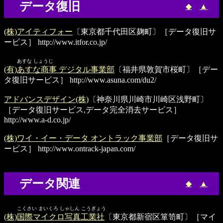
データ復旧
◆
▲
(株)アイティフォー
〔東京都千代田区麹町〕［データ復旧サ
ービス］
http://www.itfor.co.jp/
あすな しょうじ
(有)あすな商事 デジタル事業部
〔福井県敦賀市桜町〕［デー
タ復旧サービス］
http://www.asuna.com/du2/
アドバンスデザイン(株)
〔神奈川県川崎市川崎区浅野町〕
［データ復旧サービス,データ完全消去サービス］
http://www.a-d.co.jp/
(株)ワイ・イー・データ オントラック事業部
［データ復旧サ
ービス］
http://www.ontrack-japan.com/
データ関連
◆
▲
こくさい まいくろ しゃしん こうぎょう
(株)国際マイクロ写真工業社
〔東京都新宿区箪笥町〕［マイ