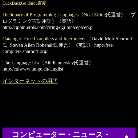
DuckDuckGo
Baidu百度
Dictionary of Programming Languages
〈
Neal Ziring
氏運営〉［プ
ログラミング言語用語］《英語》
http://cgibin.erols.com/ziring/cgi-bin/cep/cep.pl
Catalog of Free Compilers and Interpreters.
〈David Muir Sharnoff
氏, Steven Allen Robenalt氏運営〉《英語》
http://free-
compilers.sharnoff.org/
The Language List
〈Bill Kinnersley氏運営〉
http://cuiwww.unige.ch/langlist
インターネットの用語
コンピューター・ニュース・
◆