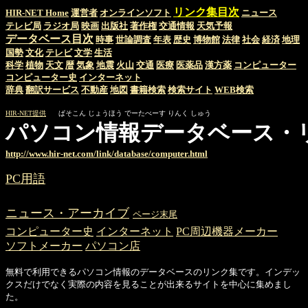
リンク集目次
HIR-NET Home
運営者
オンラインソフト
ニュース
テレビ局
ラジオ局
映画
出版社
著作権
交通情報
天気予報
データベース目次
時事
世論調査
年表
歴史
博物館
法律
社会
経済
地理
国勢
文化
テレビ
文学
生活
科学
植物
天文
暦
気象
地震
火山
交通
医療
医薬品
漢方薬
コンピューター
コンピューター史
インターネット
辞典
翻訳サービス
不動産
地図
書籍検索
検索サイト
WEB検索
HIR-NET提供
ぱそこん じょうほう でーたべーす りんく しゅう
パソコン情報データベース・
http://www.hir-net.com/link/database/computer.html
PC用語
ニュース・アーカイブ
ページ末尾
コンピューター史
インターネット
PC周辺機器メーカー
ソフトメーカー
パソコン店
無料で利用できるパソコン情報のデータベースのリンク集です。インデッ
クスだけでなく実際の内容を見ることが出来るサイトを中心に集めまし
た。