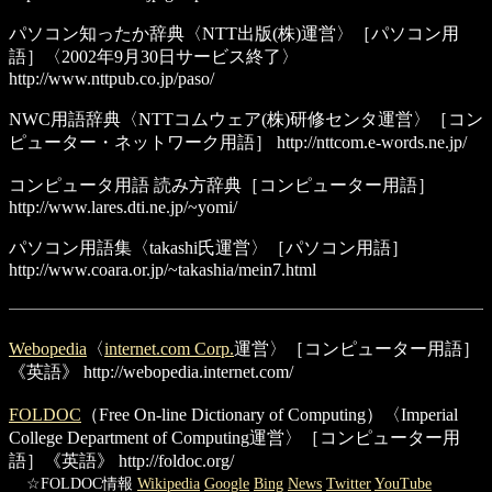
パソコン知ったか辞典
〈NTT出版(株)運営〉［パソコン用
語］〈2002年9月30日サービス終了〉
http://www.nttpub.co.jp/paso/
NWC用語辞典
〈NTTコムウェア(株)研修センタ運営〉［コン
ピューター・ネットワーク用語］
http://nttcom.e-words.ne.jp/
コンピュータ用語 読み方辞典
［コンピューター用語］
http://www.lares.dti.ne.jp/~yomi/
パソコン用語集
〈takashi氏運営〉［パソコン用語］
http://www.coara.or.jp/~takashia/mein7.html
Webopedia
〈
internet.com Corp.
運営〉［コンピューター用語］
《英語》
http://webopedia.internet.com/
FOLDOC
（Free On-line Dictionary of Computing）〈Imperial
College Department of Computing運営〉［コンピューター用
語］《英語》
http://foldoc.org/
☆FOLDOC情報
Wikipedia
Google
Bing
News
Twitter
YouTube