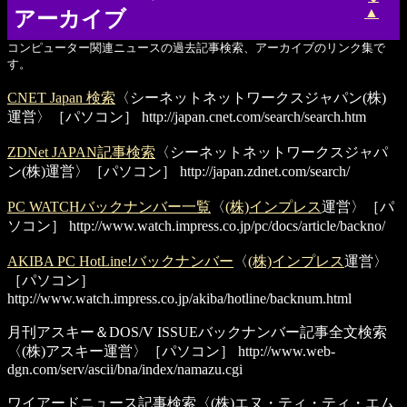
▲
アーカイブ
コンピューター関連ニュースの過去記事検索、アーカイブのリンク集で
す。
CNET Japan 検索
〈シーネットネットワークスジャパン(株)
運営〉［パソコン］
http://japan.cnet.com/search/search.htm
ZDNet JAPAN記事検索
〈シーネットネットワークスジャパ
ン(株)運営〉［パソコン］
http://japan.zdnet.com/search/
PC WATCHバックナンバー一覧
〈
(株)インプレス
運営〉［パ
ソコン］
http://www.watch.impress.co.jp/pc/docs/article/backno/
AKIBA PC HotLine!バックナンバー
〈
(株)インプレス
運営〉
［パソコン］
http://www.watch.impress.co.jp/akiba/hotline/backnum.html
月刊アスキー＆DOS/V ISSUEバックナンバー記事全文検索
〈(株)アスキー運営〉［パソコン］
http://www.web-
dgn.com/serv/ascii/bna/index/namazu.cgi
ワイアードニュース記事検索
〈(株)エヌ・ティ・ティ・エム