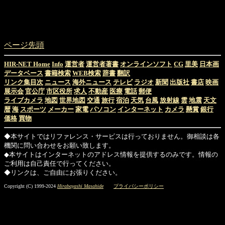
ページ先頭
HIR-NET Home
Info
運営者
運営者著書
オンラインソフト
CG
里美
日本画
データベース
書籍検索
WEB検索
辞書
翻訳
リンク集目次
ニュース
海外ニュース
テレビ
ラジオ
新聞
出版社
書店
映画
展示会
官公庁
市区役所
求人
不動産
医療
電話
郵便
ライブカメラ
地図
世界地図
交通
旅行
宿泊
天気
台風
放射線
雲
地震
天文
暦
海
スポーツ
メーカー
家電
パソコン
インターネット
カメラ
懸賞
銀行
価格
買物
◆本サイトではリファレンス・サービスは行っておりません。御相談は各
機関に問い合わせをお願い致します。
◆本サイトはインターネットのアドレス情報を提供するのみです。情報の
ご利用は自己責任で行ってください。
◆リンクは、ご自由にお張りください。
Copyright (C) 1999-2024
Hirabayashi Masahide
プライバシーポリシー