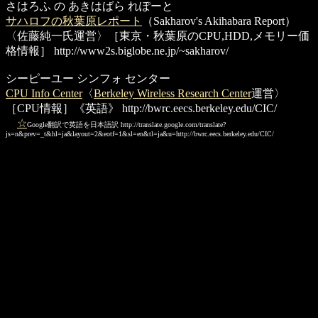
さはろふ の あきはばら れぽーと
サハロフの秋葉原レポート
（Sakharov's Akihabara Report）
〈佐藤純一氏運営〉［東京・秋葉原のCPU,HDD,メモリー価
格情報］
http://www2s.biglobe.ne.jp/~sakharov/
シーピーユー シンフォ センター
CPU Info Center
〈
Berkeley Wireless Research Center
運営〉
［CPU情報］《英語》
http://bwrc.eecs.berkeley.edu/CIC/
☆
Google翻訳で英語を日本語訳
http://translate.google.com/translate?
js=n&prev=_t&hl=ja&layout=2&eotf=1&sl=en&tl=ja&u=http://bwrc.eecs.berkeley.edu/CIC/