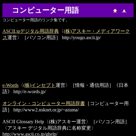
コンピューター用語
◆
▲
コンピューター用語のリンク集です。
ASCII.jpデジタル用語辞典
〈
(株)アスキー・メディアワーク
ス
運営〉［パソコン用語］
http://yougo.ascii.jp/
e-Words
〈
(株)インセプト
運営〉［情報・通信用語］《日本
語》
http://e-words.jp/
オンライン・コンピューター用語辞書
［コンピューター用
語］
http://www2.nsknet.or.jp/~azuma/
ASCII Glossary Help
〈(株)アスキー運営〉［パソコン用語］
〈アスキー デジタル用語辞典に名称変更〉
http://www.ascii.co.jp/ghelp/