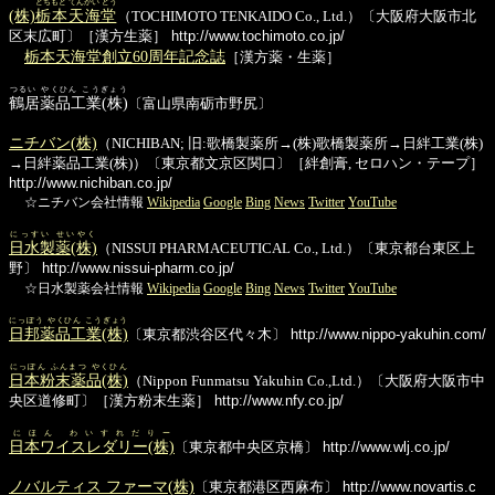
とちもと てんかい どう
(株)
栃本天海堂
（TOCHIMOTO TENKAIDO Co., Ltd.）〔大阪府大阪市北
区末広町〕［漢方生薬］
http://www.tochimoto.co.jp/
栃本天海堂創立60周年記念誌
［漢方薬・生薬］
つるい やくひん こうぎょう
鶴居薬品工業(株)
〔富山県南砺市野尻〕
ニチバン(株)
（NICHIBAN; 旧:歌橋製薬所→(株)歌橋製薬所→日絆工業(株)
→日絆薬品工業(株)）〔東京都文京区関口〕［絆創膏, セロハン・テープ］
http://www.nichiban.co.jp/
☆ニチバン会社情報
Wikipedia
Google
Bing
News
Twitter
YouTube
にっすい せいやく
日水製薬(株)
（NISSUI PHARMACEUTICAL Co., Ltd.）〔東京都台東区上
野〕
http://www.nissui-pharm.co.jp/
☆日水製薬会社情報
Wikipedia
Google
Bing
News
Twitter
YouTube
にっぽう やくひん こうぎょう
日邦薬品工業(株)
〔東京都渋谷区代々木〕
http://www.nippo-yakuhin.com/
にっぽん ふんまつ やくひん
日本粉末薬品(株)
（Nippon Funmatsu Yakuhin Co.,Ltd.）〔大阪府大阪市中
央区道修町〕［漢方粉末生薬］
http://www.nfy.co.jp/
にほん わいすれだりー
日本ワイスレダリー(株)
〔東京都中央区京橋〕
http://www.wlj.co.jp/
ノバルティス ファーマ(株)
〔東京都港区西麻布〕
http://www.novartis.c