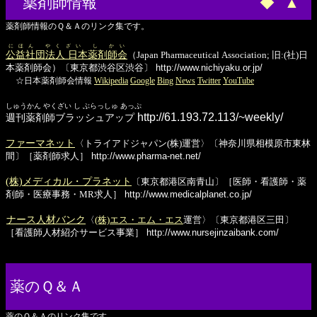
薬剤師情報
◆
▲
薬剤師情報のＱ＆Ａのリンク集です。
にほん やくざい し かい
公益社団法人 日本薬剤師会
（Japan Pharmaceutical Association; 旧:(社)日
本薬剤師会）〔東京都渋谷区渋谷〕
http://www.nichiyaku.or.jp/
☆日本薬剤師会情報
Wikipedia
Google
Bing
News
Twitter
YouTube
しゅうかん やくざい し ぶらっしゅ あっぷ
http://61.193.72.113/~weekly/
週刊薬剤師ブラッシュアップ
ファーマネット
〈トライアドジャパン(株)運営〉〔神奈川県相模原市東林
間〕［薬剤師求人］
http://www.pharma-net.net/
(株)メディカル・プラネット
〔東京都港区南青山〕［医師・看護師・薬
剤師・医療事務・MR求人］
http://www.medicalplanet.co.jp/
ナース人材バンク
〈
(株)エス・エム・エス
運営〉〔東京都港区三田〕
［看護師人材紹介サービス事業］
http://www.nursejinzaibank.com/
薬のＱ＆Ａ
薬のＱ＆Ａのリンク集です。