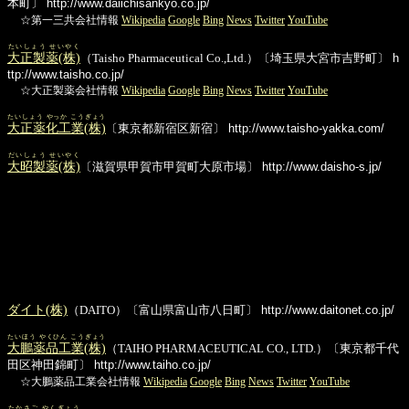
本町〕
http://www.daiichisankyo.co.jp/
☆第一三共会社情報
Wikipedia
Google
Bing
News
Twitter
YouTube
たいしょう せいやく
大正製薬(株)
（Taisho Pharmaceutical Co.,Ltd.）〔埼玉県大宮市吉野町〕
h
ttp://www.taisho.co.jp/
☆大正製薬会社情報
Wikipedia
Google
Bing
News
Twitter
YouTube
たいしょう やっか こうぎょう
大正薬化工業(株)
〔東京都新宿区新宿〕
http://www.taisho-yakka.com/
だいしょう せいやく
大昭製薬(株)
〔滋賀県甲賀市甲賀町大原市場〕
http://www.daisho-s.jp/
ダイト(株)
（DAITO）〔富山県富山市八日町〕
http://www.daitonet.co.jp/
たいほう やくひん こうぎょう
大鵬薬品工業(株)
（TAIHO PHARMACEUTICAL CO., LTD.）〔東京都千代
田区神田錦町〕
http://www.taiho.co.jp/
☆大鵬薬品工業会社情報
Wikipedia
Google
Bing
News
Twitter
YouTube
たかさご やくぎょう