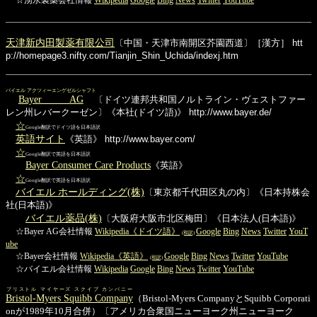
天津新内田製薬有限公司
〔中国・天津市南開区芥園西道〕［漢方］
htt
p://homepage3.nifty.com/Tianjin_Shin_Uchida/indexj.htm
バイエル アクツィーエンゲゼルシャフト
Bayer AG
〔ドイツ連邦共和国ノルトライン・ヴェストファー
レン州レバークーゼン〕《本社(ドイツ語)》
http://www.bayer.de/
☆
Google翻訳でドイツ語を日本語訳
英語サイト
《英語》
http://www.bayer.com/
☆
Google翻訳で英語を日本語訳
Bayer Consumer Care Products
《英語》
☆
Google翻訳で英語を日本語訳
バイエル ホールディング(株)
〔東京都千代田区丸の内〕《日本持株会
社(日本語)》
バイエル薬品(株)
〔大阪府大阪市北区梅田〕《日本法人(日本語)》
☆Bayer AG会社情報
Wikipedia《ドイツ語》
Google
Bing
News
Twitter
YouT
(和訳)
ube
☆Bayer会社情報
Wikipedia《英語》
Google
Bing
News
Twitter
YouTube
(和訳)
☆バイエル会社情報
Wikipedia
Google
Bing
News
Twitter
YouTube
ブリストル マイヤーズ スクイブ カンパニー
Bristol-Myers Squibb Company
（Bristol-Myers CompanyとSquibb Corporati
onが1989年10月合併）〔アメリカ合衆国ニューヨーク州ニューヨーク