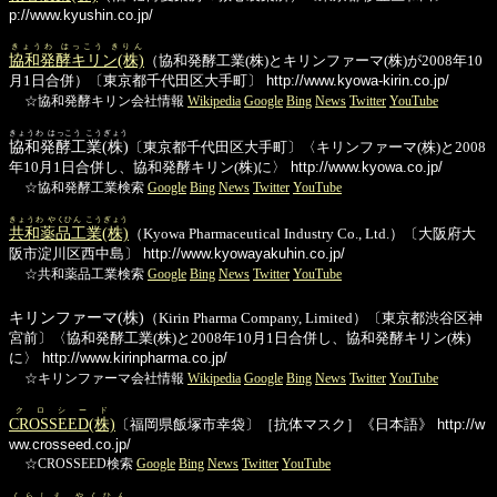
p://www.kyushin.co.jp/
きょうわ はっこう きりん
協和発酵キリン(株)
（協和発酵工業(株)とキリンファーマ(株)が2008年10
月1日合併）〔東京都千代田区大手町〕
http://www.kyowa-kirin.co.jp/
☆協和発酵キリン会社情報
Wikipedia
Google
Bing
News
Twitter
YouTube
きょうわ はっこう こうぎょう
協和発酵工業(株)
〔東京都千代田区大手町〕〈キリンファーマ(株)と2008
年10月1日合併し、協和発酵キリン(株)に〉
http://www.kyowa.co.jp/
☆協和発酵工業検索
Google
Bing
News
Twitter
YouTube
きょうわ やくひん こうぎょう
共和薬品工業(株)
（Kyowa Pharmaceutical Industry Co., Ltd.）〔大阪府大
阪市淀川区西中島〕
http://www.kyowayakuhin.co.jp/
☆共和薬品工業検索
Google
Bing
News
Twitter
YouTube
キリンファーマ(株)
（Kirin Pharma Company, Limited）〔東京都渋谷区神
宮前〕〈協和発酵工業(株)と2008年10月1日合併し、協和発酵キリン(株)
に〉
http://www.kirinpharma.co.jp/
☆キリンファーマ会社情報
Wikipedia
Google
Bing
News
Twitter
YouTube
クロシード
CROSSEED(株)
〔福岡県飯塚市幸袋〕［抗体マスク］《日本語》
http://w
ww.crosseed.co.jp/
☆CROSSEED検索
Google
Bing
News
Twitter
YouTube
くらしえ やくひん