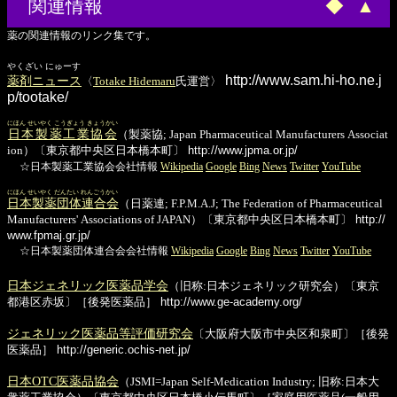
関連情報
◆
▲
薬の関連情報のリンク集です。
やくざい にゅーす
http://www.sam.hi-ho.ne.j
薬剤ニュース
〈
Totake Hidemaru
氏運営〉
p/tootake/
にほん せいやく こうぎょう きょうかい
日本製薬工業協会
（製薬協; Japan Pharmaceutical Manufacturers Associat
ion）〔東京都中央区日本橋本町〕
http://www.jpma.or.jp/
☆日本製薬工業協会会社情報
Wikipedia
Google
Bing
News
Twitter
YouTube
にほん せいやく だんたい れんごうかい
日本製薬団体連合会
（日薬連; F.P.M.A.J; The Federation of Pharmaceutical
Manufacturers' Associations of JAPAN）〔東京都中央区日本橋本町〕
http://
www.fpmaj.gr.jp/
☆日本製薬団体連合会会社情報
Wikipedia
Google
Bing
News
Twitter
YouTube
日本ジェネリック医薬品学会
（旧称:日本ジェネリック研究会）〔東京
都港区赤坂〕［後発医薬品］
http://www.ge-academy.org/
ジェネリック医薬品等評価研究会
〔大阪府大阪市中央区和泉町〕［後発
医薬品］
http://generic.ochis-net.jp/
日本OTC医薬品協会
（JSMI=Japan Self-Medication Industry; 旧称:日本大