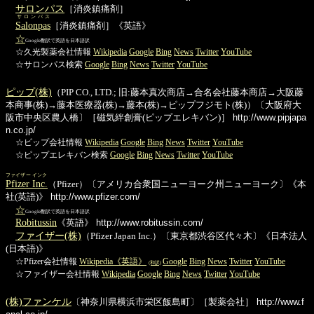
サロンパス
［消炎鎮痛剤］
サロンパス
Salonpas
［消炎鎮痛剤］《英語》
☆
Google翻訳で英語を日本語訳
☆久光製薬会社情報
Wikipedia
Google
Bing
News
Twitter
YouTube
☆サロンパス検索
Google
Bing
News
Twitter
YouTube
ピップ(株)
（PIP CO., LTD.; 旧:藤本真次商店→合名会社藤本商店→大阪藤
本商事(株)→藤本医療器(株)→藤本(株)→ピップフジモト(株)）〔大阪府大
阪市中央区農人橋〕［磁気絆創膏(ピップエレキバン)］
http://www.pipjapa
n.co.jp/
☆ピップ会社情報
Wikipedia
Google
Bing
News
Twitter
YouTube
☆ピップエレキバン検索
Google
Bing
News
Twitter
YouTube
ファイザー インク
Pfizer Inc.
（Pfizer）〔アメリカ合衆国ニューヨーク州ニューヨーク〕《本
社(英語)》
http://www.pfizer.com/
☆
Google翻訳で英語を日本語訳
Robitussin
《英語》
http://www.robitussin.com/
ファイザー(株)
（Pfizer Japan Inc.）〔東京都渋谷区代々木〕《日本法人
(日本語)》
☆Pfizer会社情報
Wikipedia《英語》
Google
Bing
News
Twitter
YouTube
(和訳)
☆ファイザー会社情報
Wikipedia
Google
Bing
News
Twitter
YouTube
(株)ファンケル
〔神奈川県横浜市栄区飯島町〕［製薬会社］
http://www.f