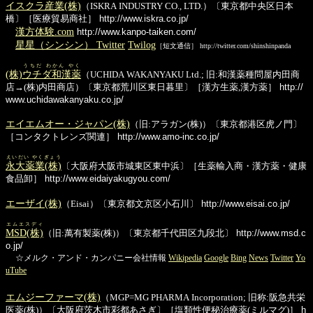
イスクラ産業(株)
（ISKRA INDUSTRY CO., LTD.）〔東京都中央区日本
橋〕［医療貿易商社］
http://www.iskra.co.jp/
漢方体験.com
http://www.kanpo-taiken.com/
星星（シンシン） Twitter
Twilog
［短文通信］ http://twitter.com/shinshinpanda
うちだ わかん やく
(株)
ウチダ和漢薬
（UCHIDA WAKANYAKU Ltd.; 旧:和漢薬種問屋内田商
店→(株)内田商店）〔東京都荒川区東日暮里〕［漢方生薬,漢方薬］
http://
www.uchidawakanyaku.co.jp/
エイエムオー・ジャパン(株)
（旧:アラガン(株)）〔東京都港区虎ノ門〕
［コンタクトレンズ関連］
http://www.amo-inc.co.jp/
えいだい やくぎょう
永大薬業(株)
〔大阪府大阪市城東区東中浜〕［生薬輸入商・漢方薬・健康
食品卸］
http://www.eidaiyakugyou.com/
エーザイ(株)
（Eisai）〔東京都文京区小石川〕
http://www.eisai.co.jp/
エムエスディ
MSD(株)
（旧:萬有製薬(株)）〔東京都千代田区九段北〕
http://www.msd.c
o.jp/
☆メルク・アンド・カンパニー会社情報
Wikipedia
Google
Bing
News
Twitter
Yo
uTube
エムジーファーマ(株)
（MGP=MG PHARMA Incorporation; 旧称:阪急共栄
医薬(株)）〔大阪府茨木市彩都あさぎ〕［塩類性便秘治療薬(ミルマグ)］
h