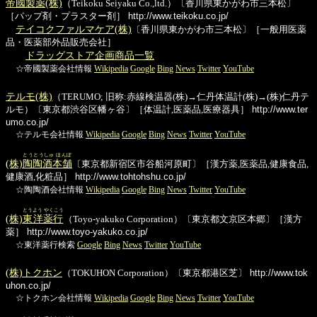
帝國製薬(株)
（Teikoku Seiyaku Co.,ltd.）〔香川県東かがわ市三本松〕
［パップ剤・プラスター剤］
http://www.teikoku.co.jp/
テイコクファルマケア(株)
〔香川県東かがわ市三本松〕［一般用医薬
品・医薬部外品販売会社］
ドラッグストア企画商品一覧
☆帝國製薬会社情報
Wikipedia
Google
Bing
News
Twitter
YouTube
テルモ(株)
（TERUMO; 旧称:赤線検温器(株)→仁丹体温計(株)→(株)仁丹テ
ルモ）〔東京都渋谷区幡ヶ谷〕［体温計,医薬品,医療器具］
http://www.ter
umo.co.jp/
☆テルモ会社情報
Wikipedia
Google
Bing
News
Twitter
YouTube
とうとうしゅ ほんぽ
(株)
陶陶酒本舗
〔東京都新宿区市谷船河原町〕［漢方薬,医薬品,健康食品,
健康酒,化粧品］
http://www.tohtohshu.co.jp/
☆陶陶酒会社情報
Wikipedia
Google
Bing
News
Twitter
YouTube
とうよう やくこう
(株)
東洋薬行
（Toyo-yakuko Corporation）〔東京都文京区本郷〕［漢方
薬］
http://www.toyo-yakuko.co.jp/
☆東洋薬行検索
Google
Bing
News
Twitter
YouTube
(株)トクホン
（TOKUHON Corporation）〔東京都港区芝〕
http://www.tok
uhon.co.jp/
☆トクホン会社情報
Wikipedia
Google
Bing
News
Twitter
YouTube