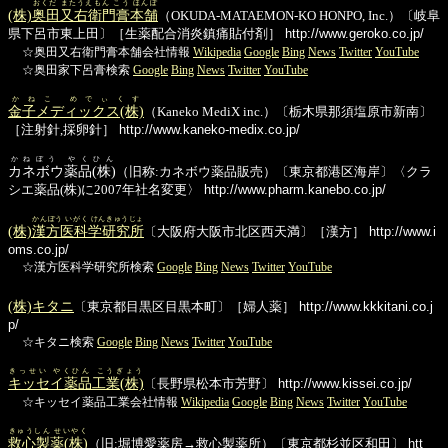
おくだ またうえもん こう ほんぽ
(株)
奥田又右衛門膏本舗
（OKUDA-MATAEMON-KO HONPO, Inc.）〔岐阜
県下呂市東上田〕［生薬配合消炎鎮痛貼付剤］
http://www.geroko.co.jp/
☆奥田又右衛門膏本舗会社情報
Wikipedia
Google
Bing
News
Twitter
YouTube
☆奥田家下呂膏検索
Google
Bing
News
Twitter
YouTube
かねこ めでぃくす
金子メディックス(株)
（Kaneko MediX inc.）〔栃木県那須塩原市新南〕
［注射針,採卵針］
http://www.kaneko-medix.co.jp/
かねぼう やくひん
カネボウ薬品(株)
（旧称:カネボウ薬品販売）〔東京都港区海岸〕〈クラ
シエ薬品(株)に2007年社名変更〉
http://www.pharm.kanebo.co.jp/
かんぽう いがく けんきゅうじょ
(株)
漢方医科学研究所
〔大阪府大阪市北区西天満〕［漢方］
http://www.i
oms.co.jp/
☆漢方医科学研究所検索
Google
Bing
News
Twitter
YouTube
(株)キタニ
〔東京都目黒区目黒本町〕［婦人薬］
http://www.kkkitani.co.j
p/
☆キタニ検索
Google
Bing
News
Twitter
YouTube
きっせい やくひん こうぎょう
キッセイ薬品工業(株)
〔長野県松本市芳野〕
http://www.kissei.co.jp/
☆キッセイ薬品工業会社情報
Wikipedia
Google
Bing
News
Twitter
YouTube
きゅうしん せいやく
救心製薬(株)
（旧:堀博愛薬房→救心製薬所）〔東京都杉並区和田〕
htt