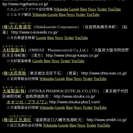
ttp://www.mgpharma.co.jp/
☆エムジーファーマ会社情報
Wikipedia
Google
Bing
News
Twitter
YouTube
☆ミルマグ解説
Wikipedia
Google
Bing
News
Twitter
YouTube
おおいし こうせい どう
(株)
大石膏盛堂
（Oishikoseido Corporation）〔佐賀県鳥栖市本町〕［貼
薬］
http://www.o-koseido.co.jp/
☆大石膏盛堂検索
Google
Bing
News
Twitter
YouTube
おおすぎ せいやく
大杉製薬(株)
（OHSUGI Pharmaceutical Co.,Ltd.）〔大阪府大阪市阿倍野
区天王寺町南〕［漢方］
http://www.ohsugi-kanpo.co.jp/
☆大杉製薬検索
Google
Bing
News
Twitter
YouTube
おおた いさん
(株)
太田胃散
〔東京都文京区千石〕［胃薬］
http://www.ohta-isan.co.jp/
☆太田胃散会社情報
Wikipedia
Google
Bing
News
Twitter
YouTube
おおつか せいやく
大塚製薬(株)
（OTSUKA PHARMACEUTICAL CO.,LTD.）〔東京都千代田
区神田司町・徳島県徳島市〕
http://www.otsuka.co.jp/
オオツカ・プラスワン
http://www.otsuka-plus1.com/
☆大塚製薬会社情報
Wikipedia
Google
Bing
News
Twitter
YouTube
おうみ きょうだい しゃ
(株)
近江兄弟社
〔滋賀県近江八幡市魚屋町元〕
http://www.omibh.co.jp/
☆近江兄弟社会社情報
Wikipedia
Google
Bing
News
Twitter
YouTube