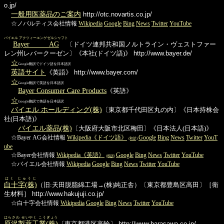
o.jp/
一般用医薬品のご案内
http://otc.novartis.co.jp/
☆ノバルティス会社情報
Wikipedia
Google
Bing
News
Twitter
YouTube
バイエル アクツィーエンゲゼルシャフト
Bayer AG
〔ドイツ連邦共和国ノルトライン・ヴェストファー
レン州レバークーゼン〕《本社(ドイツ語)》
http://www.bayer.de/
☆
Google翻訳でドイツ語を日本語訳
英語サイト
《英語》
http://www.bayer.com/
☆
Google翻訳で英語を日本語訳
Bayer Consumer Care Products
《英語》
☆
Google翻訳で英語を日本語訳
バイエル ホールディング(株)
〔東京都千代田区丸の内〕《日本持株会
社(日本語)》
バイエル薬品(株)
〔大阪府大阪市北区梅田〕《日本法人(日本語)》
☆Bayer AG会社情報
Wikipedia《ドイツ語》
Google
Bing
News
Twitter
YouT
(和訳)
ube
☆Bayer会社情報
Wikipedia《英語》
Google
Bing
News
Twitter
YouTube
(和訳)
☆バイエル会社情報
Wikipedia
Google
Bing
News
Twitter
YouTube
はく じゅうじ
白十字(株)
（旧:天田脱脂綿工場→(株)純正舎）〔東京都豊島区高田〕［衛
生材料］
http://www.hakujuji.co.jp/
☆白十字会社情報
Wikipedia
Google
Bing
News
Twitter
YouTube
はらさわ せいやく こうぎょう
原沢製薬工業(株)
〔東京都港区高輪〕
http://www.harasawa.co.jp/