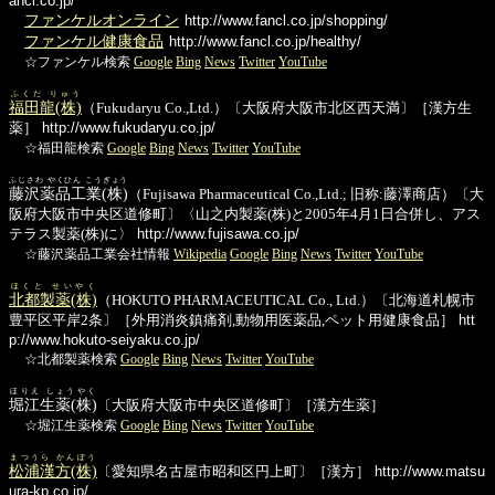
ancl.co.jp/
ファンケルオンライン
http://www.fancl.co.jp/shopping/
ファンケル健康食品
http://www.fancl.co.jp/healthy/
☆ファンケル検索
Google
Bing
News
Twitter
YouTube
ふくだ りゅう
福田龍(株)
（Fukudaryu Co.,Ltd.）〔大阪府大阪市北区西天満〕［漢方生
薬］
http://www.fukudaryu.co.jp/
☆福田龍検索
Google
Bing
News
Twitter
YouTube
ふじさわ やくひん こうぎょう
藤沢薬品工業(株)
（Fujisawa Pharmaceutical Co.,Ltd.; 旧称:藤澤商店）〔大
阪府大阪市中央区道修町〕〈山之内製薬(株)と2005年4月1日合併し、アス
テラス製薬(株)に〉
http://www.fujisawa.co.jp/
☆藤沢薬品工業会社情報
Wikipedia
Google
Bing
News
Twitter
YouTube
ほくと せいやく
北都製薬(株)
（HOKUTO PHARMACEUTICAL Co., Ltd.）〔北海道札幌市
豊平区平岸2条〕［外用消炎鎮痛剤,動物用医薬品,ペット用健康食品］
htt
p://www.hokuto-seiyaku.co.jp/
☆北都製薬検索
Google
Bing
News
Twitter
YouTube
ほりえ しょうやく
堀江生薬(株)
〔大阪府大阪市中央区道修町〕［漢方生薬］
☆堀江生薬検索
Google
Bing
News
Twitter
YouTube
まつうら かんぽう
松浦漢方(株)
〔愛知県名古屋市昭和区円上町〕［漢方］
http://www.matsu
ura-kp.co.jp/