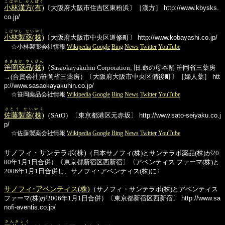
こばやし かんぽう
小林漢方(有)
〔大阪府大阪市住吉区東粉浜〕［漢方］
http://www.kbysks.
co.jp/
こばやし せいやく
小林製薬(株)
〔大阪府大阪市中央区道修町〕
http://www.kobayashi.co.jp/
☆小林製薬会社情報
Wikipedia
Google
Bing
News
Twitter
YouTube
ささおか やくひん
笹岡薬品(株)
（Sasaokayakuhin Corporation; 旧:命の母本舗 笹岡省三薬房
→(合資会社)笹岡省三薬房）〔大阪府大阪市中央区備後町〕［婦人薬］
htt
p://www.sasaokayakuhin.co.jp/
☆笹岡薬品会社情報
Wikipedia
Google
Bing
News
Twitter
YouTube
さとう せいやく
佐藤製薬(株)
（SAtO）〔東京都港区元赤坂〕
http://www.sato-seiyaku.co.j
p/
☆佐藤製薬会社情報
Wikipedia
Google
Bing
News
Twitter
YouTube
サノフィ・サンテラボ(株)
（日本サノフィ(株)とサンテラボ薬品(株)が20
00年1月1日合併）〔東京都新宿区西新宿〕〈アベンティス ファーマ(株)と
2006年1月1日合併し、サノフィ･アベンティス(株)に〉
サノフィ･アベンティス(株)
（サノフィ・サンテラボ(株)とアベンティス
ファーマ(株)が2006年1月1日合併）〔東京都新宿区西新宿〕
http://www.sa
nofi-aventis.co.jp/
さんきょう