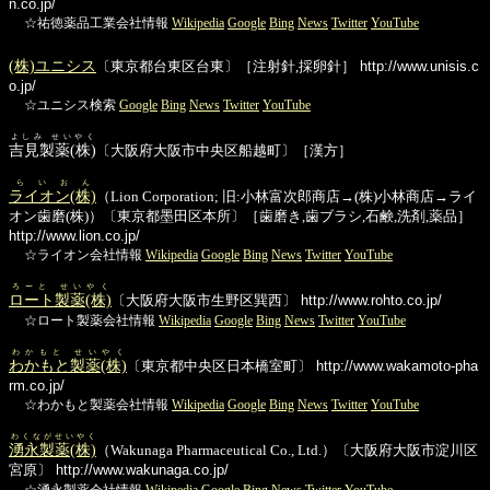
n.co.jp/
☆祐徳薬品工業会社情報
Wikipedia
Google
Bing
News
Twitter
YouTube
(株)ユニシス
〔東京都台東区台東〕［注射針,採卵針］
http://www.unisis.c
o.jp/
☆ユニシス検索
Google
Bing
News
Twitter
YouTube
よしみ せいやく
吉見製薬(株)
〔大阪府大阪市中央区船越町〕［漢方］
らいおん
ライオン(株)
（Lion Corporation; 旧:小林富次郎商店→(株)小林商店→ライ
オン歯磨(株)）〔東京都墨田区本所〕［歯磨き,歯ブラシ,石鹸,洗剤,薬品］
http://www.lion.co.jp/
☆ライオン会社情報
Wikipedia
Google
Bing
News
Twitter
YouTube
ろーと せいやく
ロート製薬(株)
〔大阪府大阪市生野区巽西〕
http://www.rohto.co.jp/
☆ロート製薬会社情報
Wikipedia
Google
Bing
News
Twitter
YouTube
わかもと せいやく
わかもと製薬(株)
〔東京都中央区日本橋室町〕
http://www.wakamoto-pha
rm.co.jp/
☆わかもと製薬会社情報
Wikipedia
Google
Bing
News
Twitter
YouTube
わくながせいやく
湧永製薬(株)
（Wakunaga Pharmaceutical Co., Ltd.）〔大阪府大阪市淀川区
宮原〕
http://www.wakunaga.co.jp/
☆湧永製薬会社情報
Wikipedia
Google
Bing
News
Twitter
YouTube