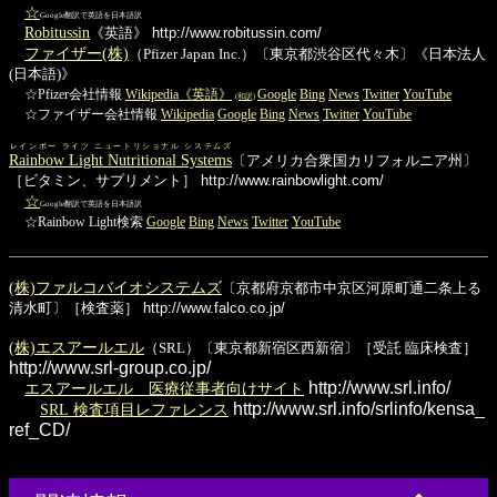
☆
Google翻訳で英語を日本語訳
Robitussin
《英語》
http://www.robitussin.com/
ファイザー(株)
（Pfizer Japan Inc.）〔東京都渋谷区代々木〕《日本法人
(日本語)》
☆Pfizer会社情報
Wikipedia《英語》
Google
Bing
News
Twitter
YouTube
(和訳)
☆ファイザー会社情報
Wikipedia
Google
Bing
News
Twitter
YouTube
レインボー ライツ ニュートリショナル システムズ
Rainbow Light Nutritional Systems
〔アメリカ合衆国カリフォルニア州〕
［ビタミン、サプリメント］
http://www.rainbowlight.com/
☆
Google翻訳で英語を日本語訳
☆Rainbow Light検索
Google
Bing
News
Twitter
YouTube
(株)ファルコバイオシステムズ
〔京都府京都市中京区河原町通二条上る
清水町〕［検査薬］
http://www.falco.co.jp/
(株)エスアールエル
（SRL）〔東京都新宿区西新宿〕［受託 臨床検査］
http://www.srl-group.co.jp/
http://www.srl.info/
エスアールエル 医療従事者向けサイト
http://www.srl.info/srlinfo/kensa_
SRL 検査項目レファレンス
ref_CD/