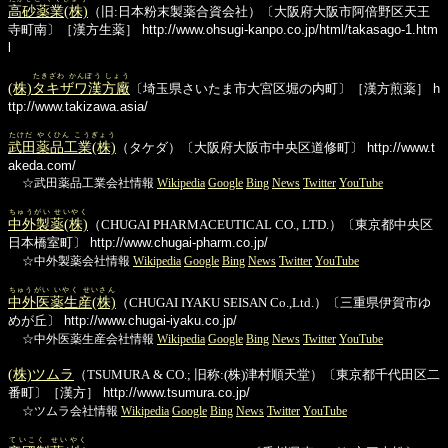
高砂薬業(株)
（旧:日本粉末製薬合資会社）〔大阪府大阪市阿倍野区天王
寺町南〕［漢方生薬］
http://www.ohsugi-kanpo.co.jp/html/takasago-1.htm
l
たきざわ かんぽう しょう
(株)
タキザワ漢方廠
〔埼玉県さいたま市大宮区堀の内町〕［漢方煎薬］
h
ttp://www.takizawa.asia/
たけだ やくひん こうぎょう
武田薬品工業(株)
（タケダ）〔大阪府大阪市中央区道修町〕
http://www.t
akeda.com/
☆武田薬品工業会社情報
Wikipedia
Google
Bing
News
Twitter
YouTube
ちゅうがい せいやく
中外製薬(株)
（CHUGAI PHARMACEUTICAL CO., LTD.）〔東京都中央区
日本橋室町〕
http://www.chugai-pharm.co.jp/
☆中外製薬会社情報
Wikipedia
Google
Bing
News
Twitter
YouTube
ちゅうがい いやく せいさん
中外医薬生産(株)
（CHUGAI IYAKU SEISAN Co.,Ltd.）〔三重県伊賀市ゆ
めが丘〕
http://www.chugai-iyaku.co.jp/
☆中外医薬生産会社情報
Wikipedia
Google
Bing
News
Twitter
YouTube
(株)ツムラ
（TSUMURA & CO.; 旧称:(株)津村順天堂）〔東京都千代田区二
番町〕［漢方］
http://www.tsumura.co.jp/
☆ツムラ会社情報
Wikipedia
Google
Bing
News
Twitter
YouTube
ていこく せいやく