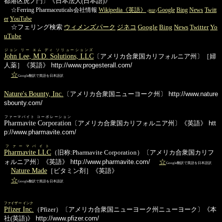
都港区虎ノ門〕《日本法人(日本語)》
☆Ferring Pharmaceuticals会社情報
Wikipedia《英語》
Google
Bing
News
Twitt
(和訳)
er
YouTube
☆フェリング検索
ウィメンズパーク
ジネコ
Google
Bing
News
Twitter
Yo
uTube
ジョン リー エム ディ ソリューションズ
John Lee, M.D. Solutions, LLC
〔アメリカ合衆国カリフォルニア州〕［婦
人薬］《英語》
http://www.progesterall.com/
☆
Google翻訳で英語を日本語訳
Nature's Bounty, Inc.
〔アメリカ合衆国ニューヨーク州〕
http://www.nature
sbounty.com/
ファーマバイト コーポレーション
Pharmavite Corporation
〔アメリカ合衆国カリフォルニア州〕《英語》
htt
p://www.pharmavite.com/
ファーマバイト
Pharmavite LLC
（旧称:Pharmavite Corporation）〔アメリカ合衆国カリフ
☆
ォルニア州〕《英語》
http://www.pharmavite.com/
Google翻訳で英語を日本語訳
Nature Made
［ビタミン剤］《英語》
☆
Google翻訳で英語を日本語訳
ファイザー インク
Pfizer Inc.
（Pfizer）〔アメリカ合衆国ニューヨーク州ニューヨーク〕《本
社(英語)》
http://www.pfizer.com/