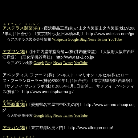
あすてらす せいやく
アステラス製薬(株)
（藤沢薬品工業(株)と山之内製薬山之内製薬(株)が200
5年4月1日合併）〔東京都中央区日本橋本町〕
http://www.astellas.com/jp/
☆アステラス製薬会社情報
Wikipedia
Google
Bing
News
Twitter
YouTube
アズワン(株)
（旧:井内盛栄堂商舗→(株)井内盛栄堂）〔大阪府大阪市西区
江戸堀〕［理化学機器商社］
http://www.as-1.co.jp/
☆アズワン検索
Google
Bing
News
Twitter
YouTube
アベンティス ファーマ(株)
（ヘキスト・マリオン・ルセル(株)とロー
ヌ・ブーランローラー(株)が2000年1月1日合併）〔東京都新宿区西新宿〕
〈サノフィ･サンテラボ(株)と2006年1月1日合併し、サノフィ･アベンティ
ス(株)に〉
http://www.aventispharma.jp/
あまの しょうじ
天野商事(株)
〔愛知県名古屋市中区丸の内〕
http://www.amano-shouji.co.j
p/
☆天野商事検索
Google
Bing
News
Twitter
YouTube
アラガン(株)
〔東京都港区虎ノ門〕
http://www.allergan.co.jp/
いすくら さんぎょう