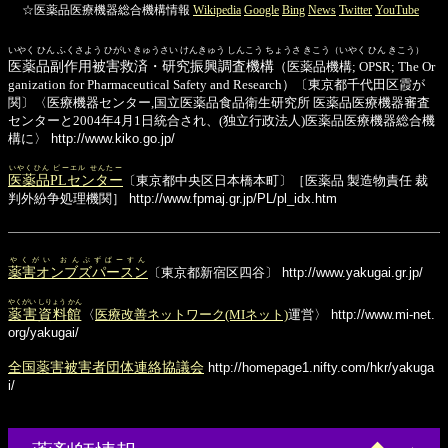
☆医薬品医療機器総合機構情報
Wikipedia
Google
Bing
News
Twitter
YouTube
いやく ひん ふくさよう ひがい きゅうさい けんきゅう しんこう ちょうさ きこう（いやく ひん きこう）
医薬品副作用被害救済・研究振興調査機構
（医薬品機構; OPSR; The Or
ganization for Pharmaceutical Safety and Research）〔東京都千代田区霞が
関〕〈医療機器センター,国立医薬品食品衛生研究所 医薬品医療機器審査
センターと2004年4月1日統合され、(独立行政法人)医薬品医療機器総合機
構に〉
http://www.kiko.go.jp/
いやくひん ピーエル せんたー
医薬品PLセンター
〔東京都中央区日本橋本町〕［医薬品 製造物責任 裁
判外紛争処理機関］
http://www.fpmaj.gr.jp/PL/pl_idx.htm
やくがい おんぶずぱーすん
薬害オンブズパースン
〔東京都新宿区四谷〕
http://www.yakugai.gr.jp/
やくがい しりょう かん
薬害資料館
〈
医療改善ネットワーク(MIネット)
運営〉
http://www.mi-net.
org/yakugai/
全国薬害被害者団体連絡協議会
http://homepage1.nifty.com/hkr/yakuga
i/