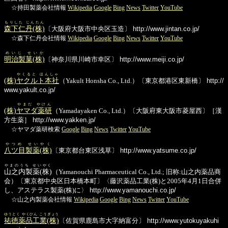
☆持田製薬会社情報
Wikipedia
Google
Bing
News
Twitter
YouTube
もりした じんたん
森下仁丹(株)
〔大阪府大阪市中央区玉造〕
http://www.jintan.co.jp/
☆森下仁丹会社情報
Wikipedia
Google
Bing
News
Twitter
YouTube
めいじ せいか
明治製菓(株)
〔神奈川県川崎市幸区〕
http://www.meiji.co.jp/
やくると ほんしゃ
(株)
ヤクルト本社
（Yakult Honsha Co., Ltd.）〔東京都港区東新橋〕
http://
www.yakult.co.jp/
やまだ やけん
(株)
ヤマダ薬研
（Yamadayaken Co., Ltd.）〔大阪府東大阪市菱屋西〕［漢
方生薬］
http://www.yakken.jp/
☆ヤマダ薬研検索
Google
Bing
News
Twitter
YouTube
やつめ せいやく
八ツ目製薬(株)
〔東京都台東区浅草〕
http://www.yatsume.co.jp/
やまのうち せいやく
山之内製薬(株)
（Yamanouchi Pharmaceutical Co., Ltd.; 旧称:山之内薬品商
会）〔東京都中央区日本橋本町〕〈藤沢薬品工業(株)と2005年4月1日合併
し、アステラス製薬(株)に〉
http://www.yamanouchi.co.jp/
☆山之内製薬会社情報
Wikipedia
Google
Bing
News
Twitter
YouTube
ゆうとく やくひん こうぎょう
祐徳薬品工業(株)
〔佐賀県鹿島市大字納富分〕
http://www.yutokuyakuhi