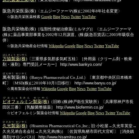
阪急共栄医薬(株)
〈エムジーファーマ(株)に2002年8年社名変更〉
☆阪急共栄医薬検索
Google
Bing
News
Twitter
YouTube
阪急共栄物産(株)
［塩類性便秘治療薬(ミルマグ)］〈エムジーファーマ
(株)に薬品事業部事業を2002年12月譲渡、(株)阪急百貨店に2003年吸収合
併〉
☆阪急共栄物産会社情報
Wikipedia
Google
Bing
News
Twitter
YouTube
ばんきょう せいやく
万協製薬(株)
〔三重県多気郡多気町五桂〕［外用薬（クリーム剤・軟膏
剤・液剤）専門受託メーカー］
http:/www.bankyo.com/
ばんゆう せいやく
萬有製薬(株)
（Banyu Pharmaceutical Co.,Ltd.）〔東京都中央区日本橋本
町〕〈MSD(株)に2010年10月1日移行〉
http://www.banyu.co.jp/
☆萬有製薬会社情報
Wikipedia
Google
Bing
News
Twitter
YouTube
びおふぇるみん せいやく
ビオフェルミン製薬(株)
（旧称:(株)神戸衛生実験所）〔兵庫県神戸市長
田区三番〕［乳酸菌整腸薬］
http://www.biofermin.co.jp/
☆ビオフェルミン製薬会社情報
Wikipedia
Google
Bing
News
Twitter
YouTube
ひさみつ せいやく
久光製薬(株)
（Hisamitsu Pharmaceutical Co.,Inc.; 旧:小松屋→久光常英堂→
久光兄弟合名会社→久光兄弟(株)）〔佐賀県鳥栖市田代大官町〕［消炎鎮
痛剤(サロンパス)］
http://www.hisamitsu.co.jp/