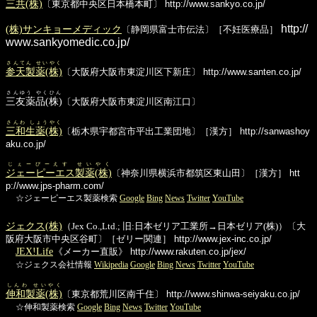
三共(株)
〔東京都中央区日本橋本町〕
http://www.sankyo.co.jp/
http://
(株)サンキョーメディック
〔静岡県富士市伝法〕［不妊医療品］
www.sankyomedic.co.jp/
さんてん せいやく
参天製薬(株)
〔大阪府大阪市東淀川区下新庄〕
http://www.santen.co.jp/
さんゆう やくひん
三友薬品(株)
〔大阪府大阪市東淀川区南江口〕
さんわ しょうやく
三和生薬(株)
〔栃木県宇都宮市平出工業団地〕［漢方］
http://sanwashoy
aku.co.jp/
じぇーぴーえす せいやく
ジェーピーエス製薬(株)
〔神奈川県横浜市都筑区東山田〕［漢方］
htt
p://www.jps-pharm.com/
☆ジェーピーエス製薬検索
Google
Bing
News
Twitter
YouTube
ジェクス(株)
（Jex Co.,Ltd.; 旧:日本ゼリア工業所→日本ゼリア(株)）〔大
阪府大阪市中央区谷町〕［ゼリー関連］
http://www.jex-inc.co.jp/
JEX!Life
《メーカー直販》
http://www.rakuten.co.jp/jex/
☆ジェクス会社情報
Wikipedia
Google
Bing
News
Twitter
YouTube
しんわ せいやく
伸和製薬(株)
〔東京都荒川区南千住〕
http://www.shinwa-seiyaku.co.jp/
☆伸和製薬検索
Google
Bing
News
Twitter
YouTube