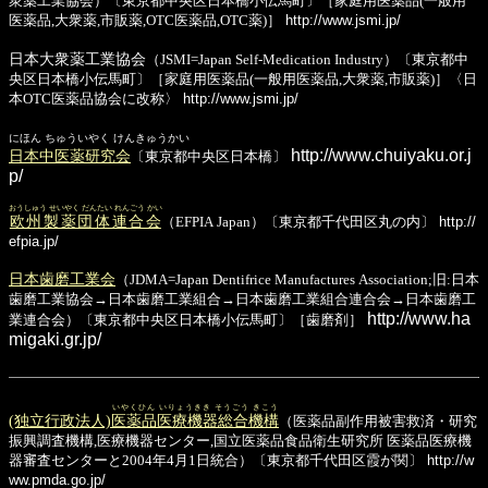
衆薬工業協会）〔東京都中央区日本橋小伝馬町〕［家庭用医薬品(一般用
医薬品,大衆薬,市販薬,OTC医薬品,OTC薬)］
http://www.jsmi.jp/
日本大衆薬工業協会
（JSMI=Japan Self-Medication Industry）〔東京都中
央区日本橋小伝馬町〕［家庭用医薬品(一般用医薬品,大衆薬,市販薬)］〈日
本OTC医薬品協会に改称〉
http://www.jsmi.jp/
にほん ちゅういやく けんきゅうかい
http://www.chuiyaku.or.j
日本中医薬研究会
〔東京都中央区日本橋〕
p/
おうしゅう せいやく だんたい れんごう かい
欧州製薬団体連合会
（EFPIA Japan）〔東京都千代田区丸の内〕
http://
efpia.jp/
日本歯磨工業会
（JDMA=Japan Dentifrice Manufactures Association;旧:日本
歯磨工業協会→日本歯磨工業組合→日本歯磨工業組合連合会→日本歯磨工
http://www.ha
業連合会）〔東京都中央区日本橋小伝馬町〕［歯磨剤］
migaki.gr.jp/
いやくひん いりょうきき そうごう きこう
(独立行政法人)
医薬品医療機器総合機構
（医薬品副作用被害救済・研究
振興調査機構,医療機器センター,国立医薬品食品衛生研究所 医薬品医療機
器審査センターと2004年4月1日統合）〔東京都千代田区霞が関〕
http://w
ww.pmda.go.jp/