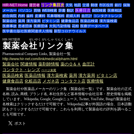
リンク集目次
HIR-NET Home
運営者
天気
地図
交通
郵便
市区役所
銀行
保険
医療目次
メーカー
パソコン
買物
WEB検索
辞書
翻訳
病院検索
医療相談
総合病院
内科
歯科
皮膚科
耳鼻咽喉科
産婦人科
血圧計
コンタクトレンズ
製薬会社
薬局
漢方薬局
ビタミン店
健康食品店
医薬品検索
漢方薬検索
医療事故
患者団体
医療団体
大気汚染情報
花粉
医療データベース
医学書出版社
医療関連求人情報
新型コロナウイルス
HIR-NET提供 せいやく がいしゃ りんく しゅう
製薬会社リンク集
Pharmaceutical Company Links, 製薬会社一覧
http://www.hir-net.com/link/medical/pharm.html
製薬会社
関連情報
薬剤師情報
薬のＱ＆Ａ
血圧計
コンタクト・レンズ
ページ末尾
医薬品検索
医薬品情報
漢方薬検索
薬局
漢方薬局
ビタミン店
健康食品店
化粧品店
メガネ店
コンタクト店
医療情報
製薬会社や医薬品メーカーのリンク集（製薬会社一覧）です。製薬会社の正式
名称, 読み, 商標, ブランド名, 本社住所など基本情報や会社沿革・歴史情報を掲載
しています。Wikipedia, Google, Googleニュース, Twitter, YouTube, Bing
の製薬会社
名検索はクリックするだけで可能です。Wikipedia記事が外国語の場合、日本語翻
訳もクリックするだけで可能です。これらを利用して製薬会社の評判を調べるこ
とも可能です。