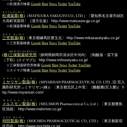
☆松浦漢方検索
Google
Bing
News
Twitter
YouTube
まつうら やくぎょう
松浦薬業(株)
（MATSUURA YAKUGYO CO., LTD.）〔愛知県名古屋市緑区
大高町寅新田〕［漢方生薬］
http://www.matsuura-gp.co.jp/
☆松浦薬業検索
Google
Bing
News
Twitter
YouTube
みかさ せいやく
三笠製薬(株)
〔東京都練馬区豊玉北〕
http://www.mikasaseiyaku.co.jp/
☆三笠製薬検索
Google
Bing
News
Twitter
YouTube
みほ せいやく けんきゅうじょ
(株)
三保製薬研究所
〔静岡県静岡市清水区中河内〕［制酸薬・瀉下薬
（下剤）(スイマグ)］
http://www.mihoseiyaku.co.jp/
☆三保製薬研究所検索
Google
Bing
News
Twitter
YouTube
☆スイマグ検索
Google
Bing
News
Twitter
YouTube
みやりさん せいやく
ミヤリサン製薬(株)
（MIYARISAN PHARMACEUTICAL CO. LTD.; 旧:宮入
菌剤研究所→ミヤリサン(株)）〔東京都北区上中里〕［酪酸菌(宮入菌)］
h
ttp://www.miyarisan.com/
めるすもん せいやく
メルスモン製薬(株)
（MELSMON Pharmaceutical Co.,Ltd.）〔東京都豊島
区池袋〕
http://www.melsmon.co.jp/
もちだ せいやく
持田製薬(株)
（MOCHIDA PHARMACEUTICAL CO., LTD.）〔東京都新宿
区四谷〕
http://www.mochida.co.jp/