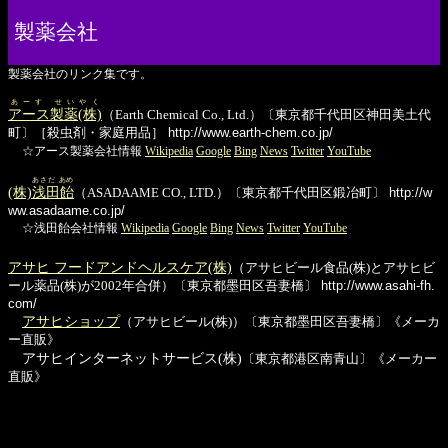
製薬会社
製薬会社のリンク集です。
あーす せいやく
アース製薬(株)
（Earth Chemical Co., Ltd.）〔東京都千代田区神田美土代
町〕［殺虫剤・家庭用品］
http://www.earth-chem.co.jp/
☆アース製薬会社情報
Wikipedia
Google
Bing
News
Twitter
YouTube
あさだ あめ
(株)
浅田飴
（ASADAAME CO., LTD.）〔東京都千代田区鍛冶町〕
http://w
ww.asadaame.co.jp/
☆浅田飴会社情報
Wikipedia
Google
Bing
News
Twitter
YouTube
アサヒ フードアンドヘルスケア(株)
（アサヒビール食品(株)とアサヒビ
ール薬品(株)が2002年合併）〔東京都墨田区吾妻橋〕
http://www.asahi-fh.
com/
アサヒショップ
（アサヒビール(株)）〔東京都墨田区吾妻橋〕《メーカ
ー直販》
アサヒインターネットサービス(株)
〔東京都港区南青山〕《メーカー
直販》