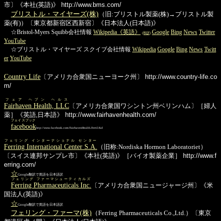
市〕《本社(英語)》
http://www.bms.com/
ブリストル・マイヤーズ(株)
（旧:ブリストル製薬(株)→ブリストル製
薬(有)）〔東京都新宿区西新宿〕《日本法人(日本語)》
☆Bristol-Myers Squibb会社情報
Wikipedia《英語》
Google
Bing
News
Twitter
(和訳)
YouTube
☆ブリストル・マイヤーズ スクイブ会社情報
Wikipedia
Google
Bing
News
Twitt
er
YouTube
Country Life
〔アメリカ合衆国ニューヨーク州〕
http://www.country-life.co
m/
フェア ヘブン ヘルス
Fairhaven Health, LLC
〔アメリカ合衆国ワシントン州ベリンハム〕［婦人
薬］《英語,日本語》
http://www.fairhavenhealth.com/
フェイスブック
facebook
http://www.facebook.com/FairhavenHealth.FertilAid
フェリング インターナショナル センター
Ferring International Center S.A.
（旧称:Nordiska Hormon Laboratoriet）
〔スイス連邦サンプレ市〕《本社(英語)》［バイオ製薬企業］
http://www.f
erring.com/
☆
Google翻訳で英語を日本語訳
フェリング ファーマシューティカルズ
Ferring Pharmaceuticals Inc.
〔アメリカ合衆国ニュージャージ州〕《米
国法人(英語)》
☆
Google翻訳で英語を日本語訳
フェリング・ファーマ(株)
（Ferring Pharmaceuticals Co.,Ltd.）〔東京