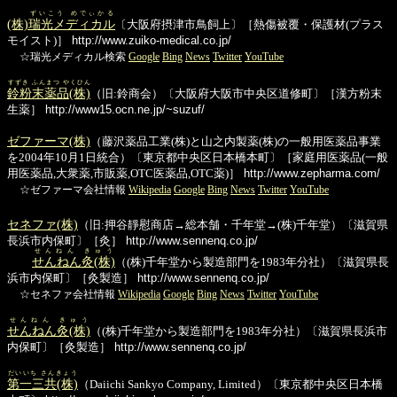
ずいこう めでぃかる
(株)
瑞光メディカル
〔大阪府摂津市鳥飼上〕［熱傷被覆・保護材(プラス
モイスト)］
http://www.zuiko-medical.co.jp/
☆瑞光メディカル検索
Google
Bing
News
Twitter
YouTube
すずき ふんまつ やくひん
鈴粉末薬品(株)
（旧:鈴商会）〔大阪府大阪市中央区道修町〕［漢方粉末
生薬］
http://www15.ocn.ne.jp/~suzuf/
ゼファーマ(株)
（藤沢薬品工業(株)と山之内製薬(株)の一般用医薬品事業
を2004年10月1日統合）〔東京都中央区日本橋本町〕［家庭用医薬品(一般
用医薬品,大衆薬,市販薬,OTC医薬品,OTC薬)］
http://www.zepharma.com/
☆ゼファーマ会社情報
Wikipedia
Google
Bing
News
Twitter
YouTube
セネファ(株)
（旧:押谷靜慰商店→総本舗・千年堂→(株)千年堂）〔滋賀県
長浜市内保町〕［灸］
http://www.sennenq.co.jp/
せんねん きゅう
せんねん灸(株)
（(株)千年堂から製造部門を1983年分社）〔滋賀県長
浜市内保町〕［灸製造］
http://www.sennenq.co.jp/
☆セネファ会社情報
Wikipedia
Google
Bing
News
Twitter
YouTube
せんねん きゅう
せんねん灸(株)
（(株)千年堂から製造部門を1983年分社）〔滋賀県長浜市
内保町〕［灸製造］
http://www.sennenq.co.jp/
だいいち さんきょう
第一三共(株)
（Daiichi Sankyo Company, Limited）〔東京都中央区日本橋