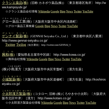
クラシエ薬品(株)
（旧称:カネボウ薬品(株)）〔東京都港区海岸〕
http://w
ww.kampoyubi.jp/
☆クラシエ薬品会社情報
Wikipedia
Google
Bing
News
Twitter
YouTube
ぐろー やくひん こうぎょう
グロー薬品工業(株)
〔大阪府大阪市中央区内淡路町〕
☆グロー薬品工業検索
Google
Bing
News
Twitter
YouTube
げんない せいやく
ゲンナイ製薬(株)
（GENNAI Seiyaku Co., Ltd.）〔東京都中央区八重洲〕
http://www.gennai-seiyaku.co.jp/
Twitter
Twilog
［短文通信］ http://twitter.com/GENNAI_S
こうわ
興和(株)
〔愛知県名古屋市中区錦〕
http://www.kowa.co.jp/
☆興和会社情報
Wikipedia
Google
Bing
News
Twitter
YouTube
こじま かんぽう
(株)
小島漢方
〔大阪府大阪市中央区常盤町〕［漢方生薬］
こしろ せいやく
小城製薬(株)
〔大阪府大阪市中央区道修町〕［漢方生薬］
http://koshiros
eiyaku.co.jp/
こたろう かんぽう せいやく
小太郎漢方製薬(株)
（コタロー; 旧称:(株)くろやきや小太郎）〔大阪府大
阪市北区中津〕［漢方］
http://www.kotaro.co.jp/
☆小太郎漢方製薬会社情報
Wikipedia
Google
Bing
News
Twitter
YouTube