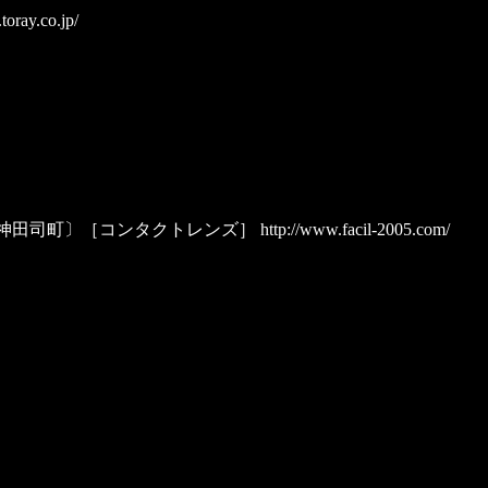
toray.co.jp/
代田区神田司町〕［コンタクトレンズ］
http://www.facil-2005.com/