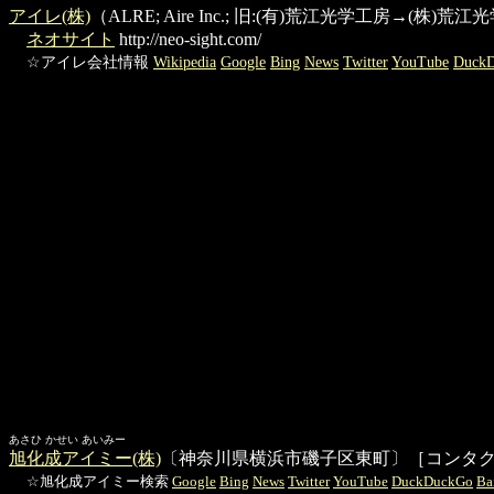
アイレ(株)
（ALRE; Aire Inc.; 旧:(有)荒江光学工房
ネオサイト
http://neo-sight.com/
☆アイレ会社情報
Wikipedia
Google
Bing
News
Twitter
YouTube
Duck
あさひ かせい あいみー
旭化成アイミー(株)
〔神奈川県横浜市磯子区東町〕［コンタ
☆旭化成アイミー検索
Google
Bing
News
Twitter
YouTube
DuckDuckGo
B