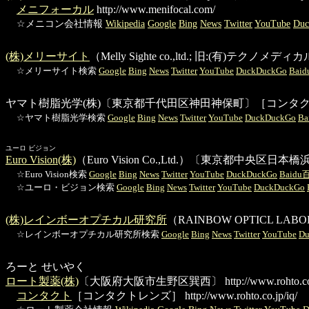
メニフォーカル
http://www.menifocal.com/
☆メニコン会社情報
Wikipedia
Google
Bing
News
Twitter
YouTube
Du
(株)メリーサイト
（Melly Sighte co.,ltd.; 旧:
☆メリーサイト検索
Google
Bing
News
Twitter
YouTube
DuckDuckGo
Bai
ヤマト樹脂光学(株)
〔東京都千代田区神田神保町〕［コンタクト
☆ヤマト樹脂光学検索
Google
Bing
News
Twitter
YouTube
DuckDuckGo
B
ユーロ ビジョン
Euro Vision(株)
（Euro Vision Co.,Ltd.）〔東京都
☆Euro Vision検索
Google
Bing
News
Twitter
YouTube
DuckDuckGo
Baidu
☆ユーロ・ビジョン検索
Google
Bing
News
Twitter
YouTube
DuckDuckGo
(株)レインボーオプチカル研究所
（RAINBOW OPTICL 
☆レインボーオプチカル研究所検索
Google
Bing
News
Twitter
YouTube
Du
ろーと せいやく
ロート製薬(株)
〔大阪府大阪市生野区巽西〕
http://www.rohto.co
コンタクト
［コンタクトレンズ］
http://www.rohto.co.jp/iq/