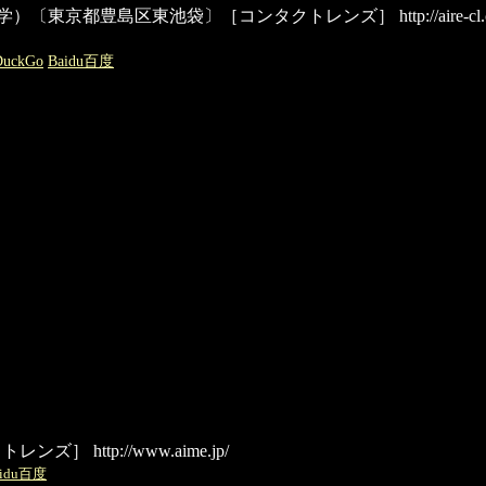
→(株)荒江光学）〔東京都豊島区東池袋〕［コンタクトレンズ］
http://aire-cl
DuckGo
Baidu百度
クトレンズ］
http://www.aime.jp/
aidu百度