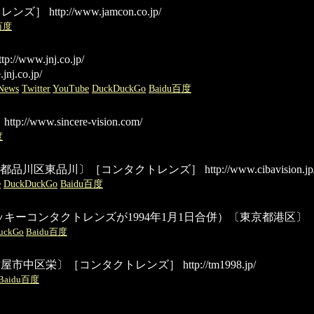
トレンズ］
http://www.jamcon.co.jp/
u百度
tp://www.jnj.co.jp/
jnj.co.jp/
News
Twitter
YouTube
DuckDuckGo
Baidu百度
］
http://www.sincere-vision.com/
度
東京都品川区東品川〕［コンタクトレンズ］
http://www.cibavision.jp
e
DuckDuckGo
Baidu百度
リッキーコンタクトレンズが1994年1月1日合併）〔東京都港区〕
uckGo
Baidu百度
）〔愛知県名古屋市中区栄〕［コンタクトレンズ］
http://tm1998.jp/
Baidu百度