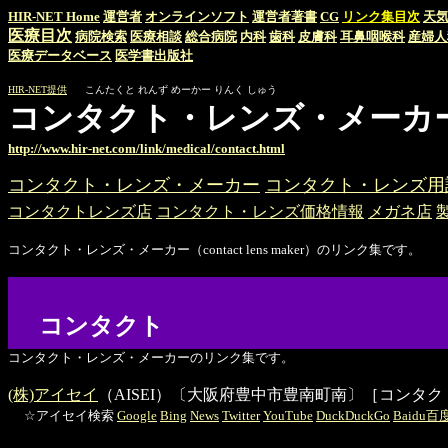
HIR-NET Home
運営者
オンラインソフト
運営者著書
CG
リンク集目次
天
医療目次
病院検索
医療相談
総合病院
内科
歯科
皮膚科
耳鼻咽喉科
産婦人
医療データベース
医学書出版社
HIR-NET提供
こんたくと れんず めーかー りんく しゅう
コンタクト・レンズ・メーカ
http://www.hir-net.com/link/medical/contact.html
コンタクト・レンズ・メーカー
コンタクト・レンズ用
コンタクトレンズ店
コンタクト・レンズ価格情報
メガネ店
コンタクト・レンズ・メーカー（contact lens maker）のリンク集です。
コンタクト
コンタクト・レンズ・メーカーのリンク集です。
(株)アイセイ
（AISEI）〔大阪府豊中市豊南町南〕［コンタ
☆アイセイ検索
Google
Bing
News
Twitter
YouTube
DuckDuckGo
Baidu百