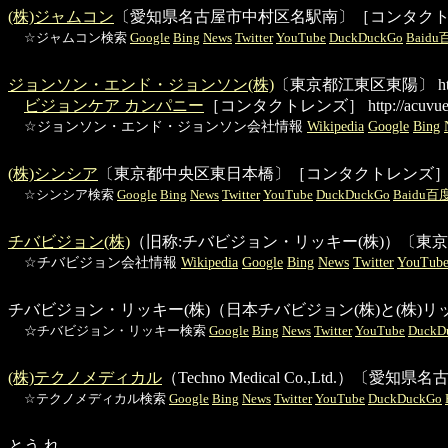
(株)ジャムコン
〔愛知県名古屋市中村区名駅南〕［コンタク
☆ジャムコン検索
Google
Bing
News
Twitter
YouTube
DuckDuckGo
Baid
ジョンソン・エンド・ジョンソン(株)
〔東京都江東区東陽〕
ht
ビジョンケア カンパニー
［コンタクトレンズ］
http://acuvue.
☆ジョンソン・エンド・ジョンソン会社情報
Wikipedia
Google
Bing
(株)シンシア
〔東京都中央区東日本橋〕［コンタクトレンズ
☆シンシア検索
Google
Bing
News
Twitter
YouTube
DuckDuckGo
Baidu百
チバビジョン(株)
（旧称:チバビジョン・リッキー(株)）〔
☆チバビジョン会社情報
Wikipedia
Google
Bing
News
Twitter
YouTub
チバビジョン・リッキー(株)
（日本チバビジョン(株)と(株)
☆チバビジョン・リッキー検索
Google
Bing
News
Twitter
YouTube
DuckD
(株)テクノメディカル
（Techno Medical Co.,Ltd.
☆テクノメディカル検索
Google
Bing
News
Twitter
YouTube
DuckDuckGo
とう れ