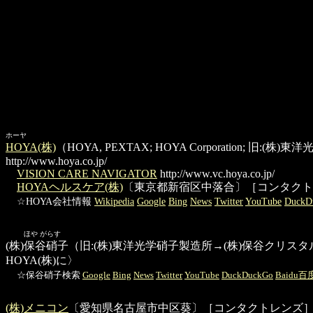
ホーヤ
HOYA(株)
（HOYA, PEXTAX; HOYA Corporati
http://www.hoya.co.jp/
VISION CARE NAVIGATOR
http://www.vc.hoya.co.jp/
HOYAヘルスケア(株)
〔東京都新宿区中落合〕［コンタクト
☆HOYA会社情報
Wikipedia
Google
Bing
News
Twitter
YouTube
DuckD
ほや がらす
(株)保谷硝子
（旧:(株)東洋光学硝子製造所→(株)保谷クリス
HOYA(株)に〉
☆保谷硝子検索
Google
Bing
News
Twitter
YouTube
DuckDuckGo
Baidu百
(株)メニコン
〔愛知県名古屋市中区葵〕［コンタクトレンズ