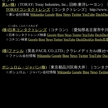
東レ(株)
（TORAY; Toray Industries, Inc.; 旧
TORAYコンタクトレンズ
［コンタクトレンズ］
http://www.t
☆東レ会社情報
Wikipedia
Google
Bing
News
Twitter
YouTube
DuckDu
にっぽん こんたくとれんず
(株)日本コンタクトレンズ
（コチコン）〔愛知県名古屋市中
☆日本コンタクトレンズ検索
Google
Bing
News
Twitter
YouTube
DuckDuc
☆コチコン検索
Google
Bing
News
Twitter
YouTube
DuckDuckGo
Baidu百
(株)ファシル
（英名:FACIL CO.,LTD.; クラレメディ
☆ファシル会社情報
Wikipedia
Google
Bing
News
Twitter
YouTube
Du
ボシュロム・ジャパン(株)
〔東京都品川区南大井〕［コンタ
☆ボシュロム・ジャパン会社情報
Wikipedia
Google
Bing
News
Twitte