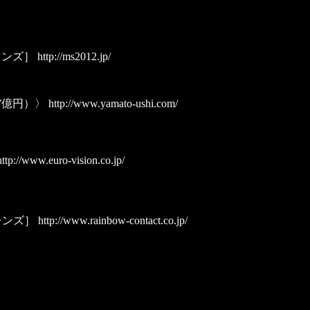
トレンズ］
http://ms2012.jp/
7億円）〉
http://www.yamato-ushi.com/
ttp://www.euro-vision.co.jp/
トレンズ］
http://www.rainbow-contact.co.jp/