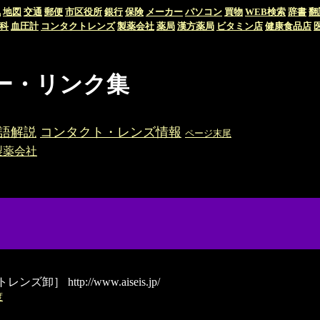
気
地図
交通
郵便
市区役所
銀行
保険
メーカー
パソコン
買物
WEB検索
辞書
翻
科
血圧計
コンタクトレンズ
製薬会社
薬局
漢方薬局
ビタミン店
健康食品店
ー・リンク集
語解説
コンタクト・レンズ情報
ページ末尾
製薬会社
クトレンズ卸］
http://www.aiseis.jp/
度