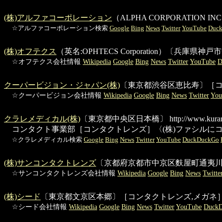
(株)アルファコーポレーション
（ALPHA CORPORATIO
☆アルファコーポレーション検索
Google
Bing
News
Twitter
YouTube
Duc
(株)オフテクス
（英名:OPHTECS Corporation）〔兵
☆オフテクス会社情報
Wikipedia
Google
Bing
News
Twitter
YouTube
D
クーパービジョン・ジャパン(株)
〔東京都渋谷区恵比寿〕［
☆クーパービジョン会社情報
Wikipedia
Google
Bing
News
Twitter
You
クラレメディカル(株)
〔東京都中央区日本橋〕
http://www.kurar
コンタクト事業部
［コンタクトレンズ］〈(株)ファシルにコ
☆クラレメディカル検索
Google
Bing
News
Twitter
YouTube
DuckDuckGo
(株)サンコンタクトレンズ
〔京都府京都市中京区麩屋町通夷
☆サンコンタクトレンズ会社情報
Wikipedia
Google
Bing
News
Twitte
(株)シード
〔東京都文京区本郷〕［コンタクトレンズ,メガネ
☆シード会社情報
Wikipedia
Google
Bing
News
Twitter
YouTube
Duck