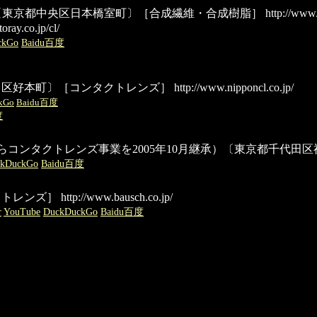
称:東洋レーヨン）〔東京都中央区日本橋室町〕［合成繊維・合成樹脂］
http://www.
oray.co.jp/cl/
ckGo
Baidu百度
川区好本町〕［コンタクトレンズ］
http://www.nipponcl.co.jp/
kGo
Baidu百度
度
カル(株)からコンタクトレンズ事業を2005年10月継承）〔東京都千
ckDuckGo
Baidu百度
クトレンズ］
http://www.bausch.co.jp/
r
YouTube
DuckDuckGo
Baidu百度