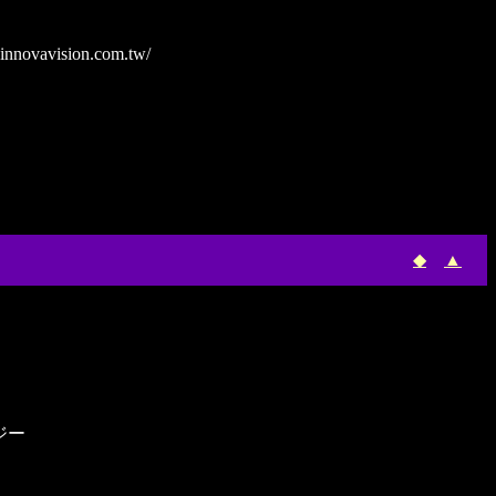
innovavision.com.tw/
◆
▲
ロジー