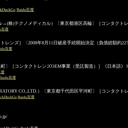
ckDuckGo
Baidu百度
(有)テクノメディカル→(株)テクノメディカル）〔東京都港区高輪〕［コンタク
du百度
レンズ］〈2008年8月11日破産手続開始決定（負債総額約22
aidu百度
中央区日本橋浜町〕［コンタクトレンズOEM事業（受託製造）］《日本語》
h
百度
Baidu百度
LABORATORY CO.,LTD.）〔東京都千代田区平河町〕［コンタク
ckDuckGo
Baidu百度
.jp/