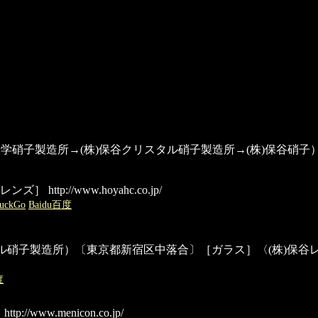
on; 旧:(株)東洋光学硝子製造所→(株)保谷クリスタル硝子製造所→(株
レンズ］
http://www.hoyahc.co.jp/
uckGo
Baidu百度
タル硝子製造所）〔東京都新宿区中落合〕［ガラス］〈(株)保谷レン
度
］
http://www.menicon.co.jp/