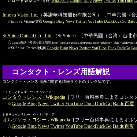
☆ロート製薬会社情報
Wikipedia
Google
Bing
News
Twitter
YouTube
D
Innova Vision Inc.
（英諾華科技股份有限公司）〔中華民國（台
☆Innova Vision検索
Google
Bing
News
Twitter
YouTube
DuckDuckGo
Bai
St.Shine Optical Co., Ltd.
（St.Shine）〔中華民國（台湾）
☆
Google翻訳で英語を日本語訳
http://translate.google.com/translate?js=n&prev=_t&hl=ja&layout
☆St.Shine Optical検索
Google
Bing
News
Twitter
YouTube
DuckDuckGo
Ba
コンタクト・レンズ用語解説
コンタクト・レンズ用語に関する情報サイトのリンク集です。
こんたくとれんず ウィキペディア
コンタクトレンズ - Wikipedia
［フリー百科事典によるコンタ
☆
Google
Bing
News
Twitter
YouTube
DuckDuckGo
Baidu百度
おるそけらとろじー ウィキペディア
オルソケラトロジー - Wikipedia
［フリー百科事典によるオル
☆
Google
Bing
News
Twitter
YouTube
DuckDuckGo
Baidu百度