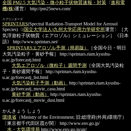
全国 PM2.5 大気汚染・微小粒子状物質速報・対策
〈
進和電
機(株)
運営〉
http://pm25news.com/
スプリンターズ
SPRINTARS
(Spectral Radiation-Transport Model for Aerosol
Species)〈
(国立大学法人)九州大学
応用力学研究所
運営〉［大
気浮遊粒子状物質（エアロゾル）シミュレーション］《日本
語》
http://www.sprintars.net/
SPRINTARSエアロゾル予測（簡易版）
［全国今日・明日
大気汚染粒子・黄砂予報］
http://sprintars.riam.kyushu-
u.ac.jp/forecastj.html
大気エアロゾル（微粒子）週間予測
［全国大気汚染粒
子・黄砂週間予報］
http://sprintars.riam.kyushu-
u.ac.jp/forecastj_list.html
大気汚染粒子予測（動画）
http://sprintars.riam.kyushu-
u.ac.jp/forecastj_movie_casu.html
黄砂予測（動画）
http://sprintars.riam.kyushu-
u.ac.jp/forecastj_movie_dust.html
かんきょう しょう
環境省
（Ministry of the Environment; 旧:総理府(外局)環境庁）
〔東京都千代田区霞が関〕
http://www.env.go.jp/
水・大気環境局
http://www.env.go.jp/air/