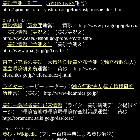
黄砂予測（動画）
〈
SPRINTARS
運営〉
http://sprintars.riam.kyushu-u.ac.jp/forecastj_movie_dust.html
こうさ じょうほう
黄砂情報
〈
気象庁
運営〉［黄砂］
http://www.jma.go.jp/jp/kosa/
黄砂情報（実況図）
［黄砂実況図］
http://www.data.kishou.go.jp/obs-env/dusthp/
黄砂情報（予測図）
［黄砂予測図］
http://www.jma.go.jp/jp/kosafcst/
東アジア域の黄砂・大気汚染物質分布予測
〈
(独立行政法人)
国立環境研究所
運営〉［黄砂］
http://www-
cfors.nies.go.jp/~cfors/index-j.html
ライダー
(レーザーレーダー)〈
(独立行政法人)国立環境研究
所
運営〉［黄砂］
http://www-lidar.nies.go.jp/
黄砂～環境省黄砂飛来情報
（ライダー黄砂観測データ提供ペ
ージ）〈環境省地球環境局環境保全対策課運営〉［黄砂］
http://soramame.taiki.go.jp/dss/kosa/
こうさ ウィキペディア
黄砂 - Wikipedia
［フリー百科事典による黄砂解説］