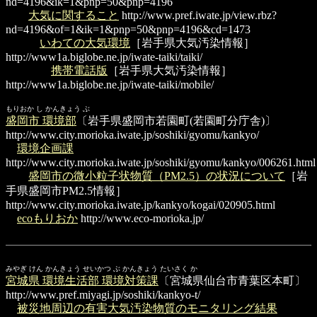
nd=4196&ik=1&pnp=50&pnp=4196
大気に関すること
http://www.pref.iwate.jp/view.rbz?
nd=4196&of=1&ik=1&pnp=50&pnp=4196&cd=1473
いわての大気環境
［岩手県大気汚染情報］
http://www1a.biglobe.ne.jp/iwate-taiki/taiki/
携帯電話版
［岩手県大気汚染情報］
http://www1a.biglobe.ne.jp/iwate-taiki/mobile/
もりおか し かんきょう ぶ
盛岡市 環境部
〔岩手県盛岡市若園町(若園町分庁舎)〕
http://www.city.morioka.iwate.jp/soshiki/gyomu/kankyo/
環境企画課
http://www.city.morioka.iwate.jp/soshiki/gyomu/kankyo/006261.html
盛岡市の微小粒子状物質（PM2.5）の状況について
［岩
手県盛岡市PM2.5情報］
http://www.city.morioka.iwate.jp/kankyo/kogai/020905.html
ecoもりおか
http://www.eco-morioka.jp/
みやぎ けん かんきょう せいかつ ぶ かんきょう たいさく か
宮城県 環境生活部 環境対策課
〔宮城県仙台市青葉区本町〕
http://www.pref.miyagi.jp/soshiki/kankyo-t/
被災地周辺の有害大気汚染物質のモニタリング結果