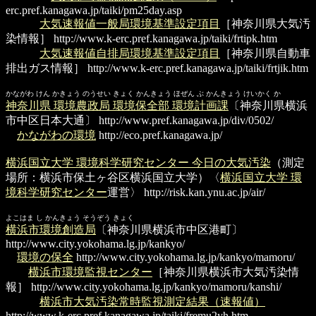
erc.pref.kanagawa.jp/taiki/pm25day.asp
大気速報値一般局環境基準設定項目
［神奈川県大気汚
染情報］
http://www.k-erc.pref.kanagawa.jp/taiki/frtipk.htm
大気速報値自排局環境基準設定項目
［神奈川県自動車
排出ガス情報］
http://www.k-erc.pref.kanagawa.jp/taiki/frtjik.htm
かながわ けん かきょう のうせい きょく かんきょう ほぜん ぶ かんきょう けいかく か
神奈川県 環境農政局 環境保全部 環境計画課
〔神奈川県横浜
市中区日本大通〕
http://www.pref.kanagawa.jp/div/0502/
かながわの環境
http://eco.pref.kanagawa.jp/
横浜国立大学 環境科学研究センター 今日の大気汚染
（測定
場所：横浜市保土ヶ谷区横浜国立大学）〈
横浜国立大学 環
境科学研究センター
運営〉
http://risk.kan.ynu.ac.jp/air/
よこはま し かんきょう そうぞう きょく
横浜市環境創造局
〔神奈川県横浜市中区港町〕
http://www.city.yokohama.lg.jp/kankyo/
環境の保全
http://www.city.yokohama.lg.jp/kankyo/mamoru/
横浜市環境監視センター
［神奈川県横浜市大気汚染情
報］
http://www.city.yokohama.lg.jp/kankyo/mamoru/kanshi/
横浜市大気汚染常時監視測定結果（速報値）
http://www.k-erc.pref.kanagawa.jp/taiki/fremu2yh.htm