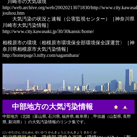
川崎市の大気環境
http://web.archive.org/web/20020213071830/http://www.city.kawasaki
jouhou.htm
大気汚染の状況と速報
（公害監視センター）［神奈川県
川崎市大気汚染情報］
http://www.city.kawasaki.jp/30/30kansic/home/
相模原市の環境
〈相模原市環境保全部環境保全課運営〉［神
奈川県相模原市大気汚染情報］
http://homepage3.nifty.com/sagamihara/
中部地方の大気汚染情報
◆
▲
中部地方（北陸（富山県, 石川県, 福井県, 岐阜県）, 甲信越（山梨県, 長野
県, 新潟県））の大気汚染情報のリンク集です。
にいがたけん けんみん せいかつ かんきょうぶ かんきょう きかく か