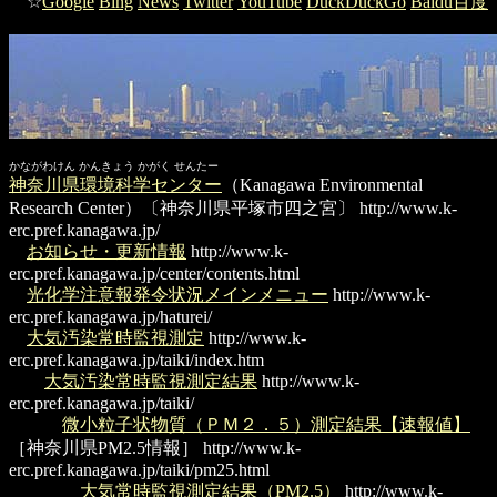
☆
Google
Bing
News
Twitter
YouTube
DuckDuckGo
Baidu百度
かながわけん かんきょう かがく せんたー
神奈川県環境科学センター
（Kanagawa Environmental
Research Center）〔神奈川県平塚市四之宮〕
http://www.k-
erc.pref.kanagawa.jp/
お知らせ・更新情報
http://www.k-
erc.pref.kanagawa.jp/center/contents.html
光化学注意報発令状況メインメニュー
http://www.k-
erc.pref.kanagawa.jp/haturei/
大気汚染常時監視測定
http://www.k-
erc.pref.kanagawa.jp/taiki/index.htm
大気汚染常時監視測定結果
http://www.k-
erc.pref.kanagawa.jp/taiki/
微小粒子状物質（ＰＭ２．５）測定結果【速報値】
［神奈川県PM2.5情報］
http://www.k-
erc.pref.kanagawa.jp/taiki/pm25.html
大気常時監視測定結果（PM2.5）
http://www.k-