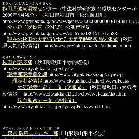
あきたけん けんこう かんり せんたー
秋田県健康環境センター
（衛生科学研究所と環境センターが
2006年4月統合）〔秋田県秋田市千秋久保田町〕
http://www.pref.akita.lg.jp/www/genre/0000000000000/1143813367
微小粒子状物質（PM2.5）の測定状況
http://www.pref.akita.lg.jp/www/contents/1361511712683/
現在の秋田の大気汚染状況 大気常時監視局速報値
［秋田
県大気汚染情報］
http://www.pref.akita.jp/erica/mainmenu.htm
あきた し かんきょう ぶ
秋田市環境部
〔秋田県秋田市寺内蛭根〕
http://www.city.akita.akita.jp/city/ev/
環境部環境保全課
http://www.city.akita.akita.jp/city/ev/pl/
環境測定情報
http://www.city.akita.akita.jp/city/ev/pl/data/
大気環境測定データ（速報値）
［秋田県秋田市大気汚
染情報］
http://www.city.akita.akita.jp/city/ev/pl/data/data.htm
風向風速データ（速報値）
http://www.city.akita.akita.jp/city/ev/pl/data/wind1.htm
やまがた けん かんきょう えねるぎー ぶ
山形県 環境エネルギー部
〔山形県山形市松波〕