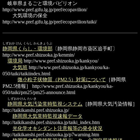
岐阜県まるごと環境パビリオン
http://www.pref.gifu.lg.jp/pref/ecopavilion/
大気環境の保全
http://www.pref.gifu.lg.jp/pref/ecopavilion/taiki/
しずおか けん くらし かんきょうぶ
静岡県くらし・環境部
〔静岡県静岡市葵区追手町〕
http://www.pref.shizuoka.jp/kenmin/
環境局
http://www.pref.shizuoka.jp/kankyou/
大気班
http://www.pref.shizuoka.jp/kankyou/ka-
050/taiki/taikiindex.html
微小粒子状物質（PM2.5）対策について
［静岡県
PM2.5情報］
http://www.pref.shizuoka.jp/kankyou/ka-
050/taiki/pm25/pm25-announce.html
しずおかけん たいき
静岡県大気汚染常時監視システム
［静岡県大気汚染情報］
http://taikikanshi.pref.shizuoka.jp/
静岡県大気常時監視速報データ
http://taikikanshi.pref.shizuoka.jp/taiki_index.htm
光化学オキシダント注意報等の発令状況
http://taikikanshi.pref.shizuoka.jp/p7warning.htm