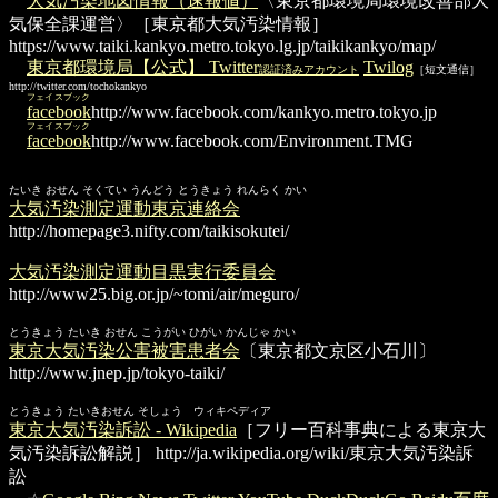
大気汚染地図情報（速報値）
〈東京都環境局環境改善部大
気保全課運営〉［東京都大気汚染情報］
https://www.taiki.kankyo.metro.tokyo.lg.jp/taikikankyo/map/
東京都環境局【公式】 Twitter
Twilog
認証済みアカウント
［短文通信］
http://twitter.com/tochokankyo
フェイスブック
facebook
http://www.facebook.com/kankyo.metro.tokyo.jp
フェイスブック
facebook
http://www.facebook.com/Environment.TMG
たいき おせん そくてい うんどう とうきょう れんらく かい
大気汚染測定運動東京連絡会
http://homepage3.nifty.com/taikisokutei/
大気汚染測定運動目黒実行委員会
http://www25.big.or.jp/~tomi/air/meguro/
とうきょう たいき おせん こうがい ひがい かんじゃ かい
東京大気汚染公害被害患者会
〔東京都文京区小石川〕
http://www.jnep.jp/tokyo-taiki/
とうきょう たいきおせん そしょう ウィキペディア
東京大気汚染訴訟 - Wikipedia
［フリー百科事典による東京大
気汚染訴訟解説］
http://ja.wikipedia.org/wiki/東京大気汚染訴
訟