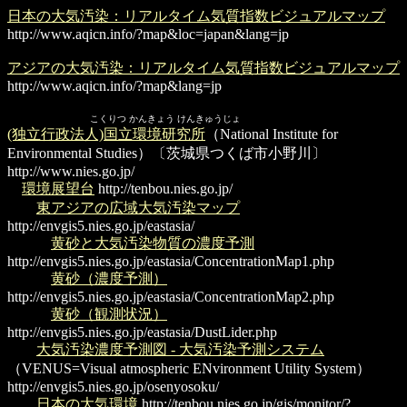
日本の大気汚染：リアルタイム気質指数ビジュアルマップ
http://www.aqicn.info/?map&loc=japan&lang=jp
アジアの大気汚染：リアルタイム気質指数ビジュアルマップ
http://www.aqicn.info/?map&lang=jp
こくりつ かんきょう けんきゅうじょ
(独立行政法人)国立環境研究所
（National Institute for
Environmental Studies）〔茨城県つくば市小野川〕
http://www.nies.go.jp/
環境展望台
http://tenbou.nies.go.jp/
東アジアの広域大気汚染マップ
http://envgis5.nies.go.jp/eastasia/
黄砂と大気汚染物質の濃度予測
http://envgis5.nies.go.jp/eastasia/ConcentrationMap1.php
黄砂（濃度予測）
http://envgis5.nies.go.jp/eastasia/ConcentrationMap2.php
黄砂（観測状況）
http://envgis5.nies.go.jp/eastasia/DustLider.php
大気汚染濃度予測図 - 大気汚染予測システム
（VENUS=Visual atmospheric ENvironment Utility System）
http://envgis5.nies.go.jp/osenyosoku/
日本の大気環境
http://tenbou.nies.go.jp/gis/monitor/?