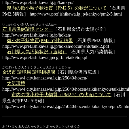
http://www.pref.ishikawa.lg.jp/kankyo/
県内の微小粒子状物質（PM2.5）の状況について
［石川県
PM2.5情報］
http://www.pref.ishikawa.lg.jp/kankyo/pm2-5.html
いしかわけん ほけん かんきょう せんたー
石川県保健環境センター
〔石川県金沢市太陽が丘〕
http://www.pref.ishikawa.lg.jp/hokan/
微小粒子状物質(PM2.5)測定結果
［石川県PM2.5情報］
http://www.pref.ishikawa.lg.jp/hokan/documents/taiki2.pdf
石川県大気汚染状況（速報）
［石川県大気汚染情報］
http://www.pref.ishikawa.jp/cgi-bin/taiki/top.pl
かなざわ し かんきょう きょく かんきょう しどう か
金沢市 環境局 環境指導課
〔石川県金沢市広坂〕
http://www4.city.kanazawa.lg.jp/25040/hozen/
大気環境
http://www4.city.kanazawa.lg.jp/25040/hozen/taikikankyou/taiki.html
市内の微小粒子状物質（PM2.5）の状況について
［石川
県金沢市PM2.5情報］
http://www4.city.kanazawa.lg.jp/25040/hozen/taikikankyou/pm25.ht
ふくい けん あんぜん かんきょう ぶ かんきょう せいさく か