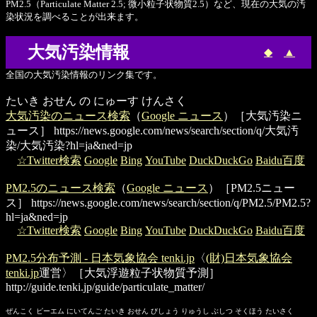
PM2.5（Particulate Matter 2.5; 微小粒子状物質2.5）など、現在の大気の汚
染状況を調べることが出来ます。
大気汚染情報
◆
▲
全国の大気汚染情報のリンク集です。
たいき おせん の にゅーす けんさく
大気汚染のニュース検索
（
Google ニュース
）［大気汚染ニ
ュース］
https://news.google.com/news/search/section/q/大気汚
染/大気汚染?hl=ja&ned=jp
☆Twitter検索
Google
Bing
YouTube
DuckDuckGo
Baidu百度
PM2.5のニュース検索
（
Google ニュース
）［PM2.5ニュー
ス］
https://news.google.com/news/search/section/q/PM2.5/PM2.5?
hl=ja&ned=jp
☆Twitter検索
Google
Bing
YouTube
DuckDuckGo
Baidu百度
PM2.5分布予測 - 日本気象協会 tenki.jp
〈
(財)日本気象協会
tenki.jp
運営〉［大気浮遊粒子状物質予測］
http://guide.tenki.jp/guide/particulate_matter/
ぜんこく ピーエム にいてんご たいき おせん びしょう りゅうし ぶしつ そくほう たいさく