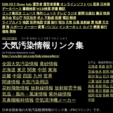
HIR-NET Home
Info
運営者
運営者著書
オンラインソフト
CG
里美
日本画
データベース
書籍検索
WEB検索
辞書
翻訳
リンク集目次
ニュース
海外ニュース
テレビ
ラジオ
新聞
出版社
書店
映画
展示会
官公庁
市区役所
求人
不動産
医療
電話
郵便
ライブカメラ
地図
世界地図
交通
旅行
宿泊
天気
台風
放射線
雲
地震
天文
暦
海
スポーツ
メーカー
家電
パソコン
インターネット
カメラ
懸賞
銀行
価格
買物
HIR-NET提供
たいき おせん じょうほう りんく しゅう
大気汚染情報リンク集
Air Pollution Information Links
http://www.hir-net.com/link/atmosphere/
以下は、都道府県別
全国大気汚染情報
黄砂情報
北海道
青森
岩手
北海道
東北
関東
中部
東海
茨城
栃木
群馬
近畿
中国
四国
九州
世界
新潟
富山
石川
関連情報
大気汚染用語
三重
滋賀
京都
鳥取
島根
岡山
花粉飛散情報
放射線情報
放射能雲予報
徳島
香川
愛媛
気温・風向・風速情報
紫外線情報
福岡
佐賀
長崎
耳鼻咽喉科情報
空気清浄機メーカー
中国
日本全国各地の大気汚染観測情報のリンク集（PM2.5リンク）です。