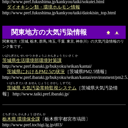
http://www.pref.fukushima.jp/kankyou/taiki/sokutei.html
ダイオキシン類・環境ホルモン情報
http://www.pref.fukushima.jp/kankyou/taiki/daiokisin_top.html
関東地方の大気汚染情報
◆
▲
関東地方（茨城, 栃木, 群馬, 埼玉, 千葉. 東京, 神奈川）の大気汚染情報のリ
ンク集です。
いばらぎけん せいかつ かきょうぶ かんきょう たいさく か
茨城県生活環境部環境対策課
http://www.pref.ibaraki.jp/bukyoku/seikan/kantai/
茨城県におけるPM2.5の状況
［茨城県PM2.5情報］
http://www.pref.ibaraki.jp/bukyoku/seikan/kantai/environment/pm2.5
いばらぎ たいき おせん じょうじ かかし しすてむ
茨城県 大気汚染常時監視システム
［茨城県大気汚染情
報］
http://www.taiki.pref.ibaraki.jp/
とちぎ けん かんきょう ほぜん か
栃木県 環境保全課
〔栃木県宇都宮市塙田〕
http://www.pref.tochigi.lg.jp/d03/