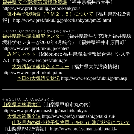
福井県 安全環境部 環境政策課
〔福井県福井市大手〕
http://www.pref.fukui.lg.jp/doc/kankyou/
微小粒子状物資（ＰＭ２．５）について
［福井県PM2.5情
報］
http://www.pref.fukui.lg.jp/doc/kankyou/pm25.html
ふくいけん えいせい かんきょう けんきゅう せんたー
福井県衛生環境研究センター
（福井県衛生研究所と福井県環
境科学センターが2002年4月統合）〔福井県福井市原目町〕
http://www.erc.pref.fukui.jp/center/
みどりネット
（Midori-net; 福井県環境情報総合処理システ
ム）
http://www.erc.pref.fukui.jp/
大気汚染情報総合メニュー
［福井県大気汚染情報］
http://www.erc.pref.fukui.jp/tm/
本日の大気汚染状況
http://www.erc.pref.fukui.jp/tm.asp
やまなし けん しんりん かんきょう ぶ
山梨県森林環境部
〔山梨県甲府市丸の内〕
http://www.pref.yamanashi.jp/machi/kankyo/
大気水質保全課
http://www.pref.yamanashi.jp/taiki-sui/
山梨県内の微小粒子状物質（PM2.5）測定状況について
［山梨県PM2.5情報］
http://www.pref.yamanashi.jp/taiki-