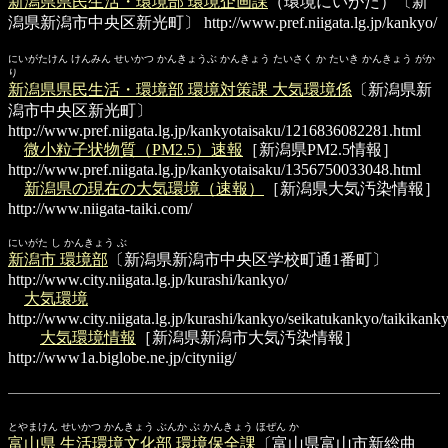
新潟県県民生活・環境部 環境企画課
（環境にいがた）〔新
潟県新潟市中央区新光町〕
http://www.pref.niigata.lg.jp/kankyo/
にいがたけん けんみん せいかつ かんきょうぶ かんきょう たいさく か たいき かんきょう がか
り
新潟県県民生活・環境部 環境対策課 大気環境係
〔新潟県新
潟市中央区新光町〕
http://www.pref.niigata.lg.jp/kankyotaisaku/1216836082281.html
微小粒子状物質（PM2.5）速報
［新潟県PM2.5情報］
http://www.pref.niigata.lg.jp/kankyotaisaku/1356750033048.html
新潟県の現在の大気環境（速報）
［新潟県大気汚染情報］
http://www.niigata-taiki.com/
にいがた し かんきょう ぶ
新潟市 環境部
〔新潟県新潟市中央区学校町通1番町〕
http://www.city.niigata.lg.jp/kurashi/kankyo/
大気環境
http://www.city.niigata.lg.jp/kurashi/kankyo/seikatukankyo/taikikank
大気環境情報
［新潟県新潟市大気汚染情報］
http://www1a.biglobe.ne.jp/cityniig/
とやまけん せいかつ かんきょう ぶんか ぶ かんきょう ほぜん か
富山県 生活環境文化部 環境保全課
〔富山県富山市新総曲