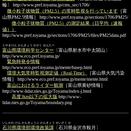
輪〕
http://www.pref.toyama.jp/cms_sec/1706/
微小粒子状物質（PM2.5）の常時監視を行っています
［富
山県PM2.5情報］
http://www.pref.toyama.jp/sections/1706/PM25/
微小粒子状物質（PM2.5）の測定結果（日平均（速報
値））
http://www.pref.toyama.jp/sections/1706/PM25/files/PM25data.pdf
とやまけん かんきょう かがく せんたー
富山県環境科学センター
〔富山県射水市中太閤山〕
http://www.eco.pref.toyama.jp/
緊急時発令情報
http://www.eco.pref.toyama.jp/mente/basep.html
環境大気常時監視測定値（Real-Time）
［富山県大気汚染
情報］
http://www.eco.pref.toyama.jp/mente/mente.html
富山におけるライダー観測
［富山県黄砂情報］
http://www-lidar.nies.go.jp/Toyama/index-j.html
高度3km以下の拡大版
http://www-
lidar.nies.go.jp/Toyama/boundary.png
いしかわ けん かんきょうぶ かんきょう せいさく か
石川県環境部環境政策課
〔石川県金沢市鞍月〕