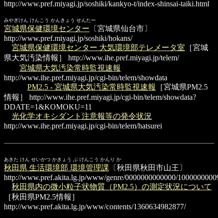
http://www.pref.miyagi.jp/soshiki/kankyo-t/index-shinsai-taiki.html
みやぎけん けんこう かんきょう せんたー
宮城県保健環境センター
〔宮城県仙台市〕
http://www.pref.miyagi.jp/soshiki/hokans/
宮城県保健環境センター 大気環境部テレメータ室
［宮城
県大気汚染情報］
http://www.ihe.pref.miyagi.jp/telem/
宮城県大気汚染常時監視速報
http://www.ihe.pref.miyagi.jp/cgi-bin/telem/showdata
PM2.5 - 宮城県大気汚染常時監視速報
［宮城県PM2.5
情報］
http://www.ihe.pref.miyagi.jp/cgi-bin/telem/showdata?
DDATE=1&KOMOKU=11
光化学オキシダント注意報等の発令状況
http://www.ihe.pref.miyagi.jp/cgi-bin/telem/hatsurei
あきた けん せいかつ かきょう ぶ けんこう かんり か
秋田県 生活環境部 環境管理課
〔秋田県秋田市山王〕
http://www.pref.akita.lg.jp/www/genre/0000000000000/1000000000
秋田県内の微小粒子状物質（PM2.5）の測定状況について
［秋田県PM2.5情報］
http://www.pref.akita.lg.jp/www/contents/1360634982877/