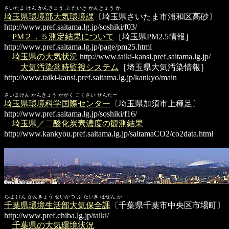
さいたま けん かんきょう ぶ たいき かんきょう か
埼玉県環境部大気環境課
〔埼玉県さいたま市浦和区高砂〕
http://www.pref.saitama.lg.jp/soshiki/f03/
PM２．５測定結果について
［埼玉県PM2.5情報］
http://www.pref.saitama.lg.jp/page/pm25.html
埼玉県の大気状況
http://www.taiki-kansi.pref.saitama.lg.jp/
大気汚染常時監視システム
［埼玉県大気汚染情報］
http://www.taiki-kansi.pref.saitama.lg.jp/kankyo/main
さいまけん かんきょう かがく こくさい せんたー
埼玉県環境科学国際センター
〔埼玉県加須市上種足〕
http://www.pref.saitama.lg.jp/soshiki/f16/
埼玉県／二酸化炭素濃度の観測結果
http://www.kankyou.pref.saitama.lg.jp/saitamaCO2/co2data.html
ちば けん かんきょう せいかつ ぶ たいき ほぜん か
千葉県環境生活部大気保全課
〔千葉県千葉市中央区市場町〕
http://www.pref.chiba.lg.jp/taiki/
千葉県の大気環境状況