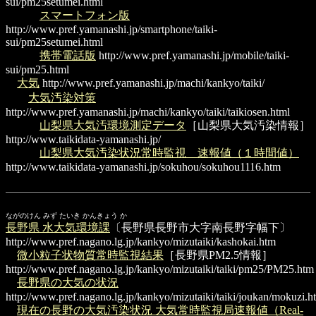
sui/pm25setumei.html
スマートフォン版
http://www.pref.yamanashi.jp/smartphone/taiki-
sui/pm25setumei.html
携帯電話版
http://www.pref.yamanashi.jp/mobile/taiki-
sui/pm25.html
大気
http://www.pref.yamanashi.jp/machi/kankyo/taiki/
大気汚染対策
http://www.pref.yamanashi.jp/machi/kankyo/taiki/taikiosen.html
山梨県大気汚環境測定データ
［山梨県大気汚染情報］
http://www.taikidata-yamanashi.jp/
山梨県大気汚染状況常時監視 速報値（１時間値）
http://www.taikidata-yamanashi.jp/sokuhou/sokuhou1116.htm
ながのけん みず たいき かんきょう か
長野県 水大気環境課
〔長野県長野市大字南長野字幅下〕
http://www.pref.nagano.lg.jp/kankyo/mizutaiki/kashokai.htm
微小粒子状物質常時監視結果
［長野県PM2.5情報］
http://www.pref.nagano.lg.jp/kankyo/mizutaiki/taiki/pm25/PM25.htm
長野県の大気の状況
http://www.pref.nagano.lg.jp/kankyo/mizutaiki/taiki/joukan/mokuzi.h
現在の長野の大気汚染状況 大気常時監視局速報値（Real-