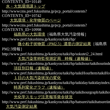
CONTENTS_ID=10149
水・大気環境課トップ
http://wwwcms.pref.fukushima.jp/pcp_portal/contents?
CONTENTS_ID=10742
大気環境・化学物質のページ
http://wwwcms.pref.fukushima.jp/pcp_portal/contents?
CONTENTS_ID=10998
福島県の大気環境
［福島県大気汚染情報］
http://www.pref.fukushima.jp/kankyou/taiki/hp/
微小粒子状物質（PM2.5）濃度の測定結果
［福島県
PM2.5情報］
http://www.pref.fukushima.jp/kankyou/taiki/hp/sokutei2_24.html
大気汚染常時監視測定局 時報（速報値）
http://www.pref.fukushima.jp/kankyou/taiki/hp/taikihour/taikihourind
項目別日報（速報値）
http://www.pref.fukushima.jp/kankyou/taiki/hp/taikiHourItem/taikiH
１日の大気汚染状況の変化
http://www.pref.fukushima.jp/kankyou/taiki/hp/taikiday/taikidayindex
時系列変化グラフ（速報値）
http://www.pref.fukushima.jp/kankyou/taiki/hp/taikihourgraph/taikih
光化学スモッグ注意報等発令状況
http://www.pref.fukushima.jp/kankyou/taiki/hp/hatsurei/taikihatsureii
大気汚染測定結果