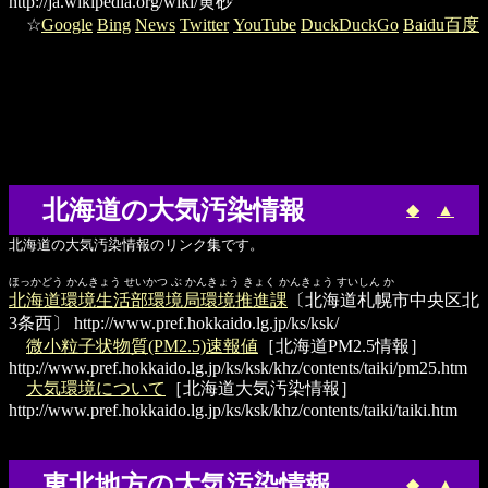
http://ja.wikipedia.org/wiki/黄砂
☆
Google
Bing
News
Twitter
YouTube
DuckDuckGo
Baidu百度
北海道の大気汚染情報
◆
▲
北海道の大気汚染情報のリンク集です。
ほっかどう かんきょう せいかつ ぶ かんきょう きょく かんきょう すいしん か
北海道環境生活部環境局環境推進課
〔北海道札幌市中央区北
3条西〕
http://www.pref.hokkaido.lg.jp/ks/ksk/
微小粒子状物質(PM2.5)速報値
［北海道PM2.5情報］
http://www.pref.hokkaido.lg.jp/ks/ksk/khz/contents/taiki/pm25.htm
大気環境について
［北海道大気汚染情報］
http://www.pref.hokkaido.lg.jp/ks/ksk/khz/contents/taiki/taiki.htm
東北地方の大気汚染情報
◆
▲