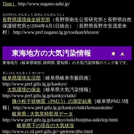
Time）
http://www.nagano-taiki.jp/
ながのけん かんきょう ほぜん けんきゅうじょ
長野県環境保全研究所
（長野県衛生公害研究所と長野県自然
保護研究所が2004年4月1日統合）〔長野県長野市安茂里米
村〕
http://www.pref.nagano.lg.jp/xseikan/khozen/
東海地方の大気汚染情報
◆
▲
東海地方（岐阜県南部, 静岡県, 愛知県）の大気汚染情報のリンク集です。
ぎふ けん かんきょう せいかつ
岐阜県環境生活部
〔岐阜県岐阜市薮田南〕
http://www.pref.gifu.lg.jp/kankyo/
大気環境の保全
［岐阜県大気汚染情報］
http://www.pref.gifu.lg.jp/kankyo/taiki/
微小粒子状物質（PM2.5）の測定結果
［岐阜県PM2.5情
報］
http://www.pref.gifu.lg.jp/kankyo/taiki/kensasokuho/
岐阜県 : 大気常時監視データ
http://www.pref.gifu.lg.jp/kankyo/taiki/honjitsu-taiki/top.html
岐阜県下の現在の大気状況
http://www.cc.rd.pref.gifu.jp/~gteleme/jiho.html