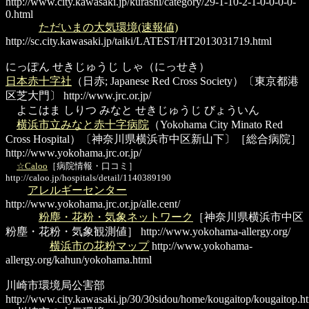
http://www.city.kawasaki.jp/kurashi/category/29-1-10-2-1-0-0-0-0-
0.html
ただいまの大気環境(速報値)
http://sc.city.kawasaki.jp/taiki/LATEST/HT2013031719.html
にっぽん せきじゅうじ しゃ（にっせき）
日本赤十字社
（日赤; Japanese Red Cross Society）〔東京都港
区芝大門〕
http://www.jrc.or.jp/
よこはま しりつ みなと せきじゅうじ びょういん
横浜市立みなと赤十字病院
（Yokohama City Minato Red
Cross Hospital）〔神奈川県横浜市中区新山下〕［総合病院］
http://www.yokohama.jrc.or.jp/
☆Caloo
［病院情報・口コミ］
http://caloo.jp/hospitals/detail/1140389190
アレルギーセンター
http://www.yokohama.jrc.or.jp/alle.cent/
粉塵・花粉・気象ネットワーク
［神奈川県横浜市中区
粉塵・花粉・気象観測値］
http://www.yokohama-allergy.org/
横浜市の花粉マップ
http://www.yokohama-
allergy.org/kahun/yokohama.html
川崎市環境局公害部
http://www.city.kawasaki.jp/30/30sidou/home/kougaitop/kougaitop.h