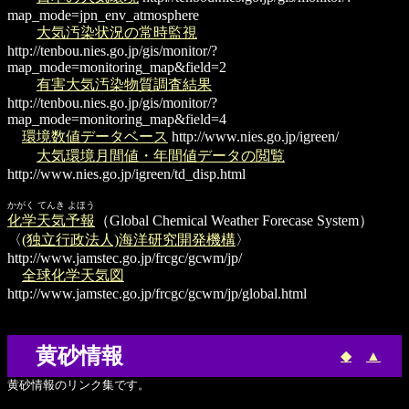
map_mode=jpn_env_atmosphere
大気汚染状況の常時監視
http://tenbou.nies.go.jp/gis/monitor/?
map_mode=monitoring_map&field=2
有害大気汚染物質調査結果
http://tenbou.nies.go.jp/gis/monitor/?
map_mode=monitoring_map&field=4
環境数値データベース
http://www.nies.go.jp/igreen/
大気環境月間値・年間値データの閲覧
http://www.nies.go.jp/igreen/td_disp.html
かがく てんき よほう
化学天気予報
（Global Chemical Weather Forecase System）
〈
(独立行政法人)海洋研究開発機構
〉
http://www.jamstec.go.jp/frcgc/gcwm/jp/
全球化学天気図
http://www.jamstec.go.jp/frcgc/gcwm/jp/global.html
黄砂情報
◆
▲
黄砂情報のリンク集です。