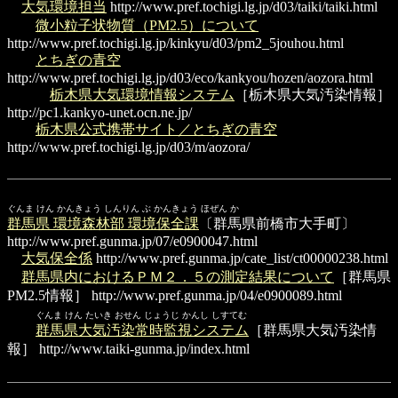
大気環境担当
http://www.pref.tochigi.lg.jp/d03/taiki/taiki.html
微小粒子状物質（PM2.5）について
http://www.pref.tochigi.lg.jp/kinkyu/d03/pm2_5jouhou.html
とちぎの青空
http://www.pref.tochigi.lg.jp/d03/eco/kankyou/hozen/aozora.html
栃木県大気環境情報システム
［栃木県大気汚染情報］
http://pc1.kankyo-unet.ocn.ne.jp/
栃木県公式携帯サイト／とちぎの青空
http://www.pref.tochigi.lg.jp/d03/m/aozora/
ぐんま けん かんきょう しんりん ぶ かんきょう ほぜん か
群馬県 環境森林部 環境保全課
〔群馬県前橋市大手町〕
http://www.pref.gunma.jp/07/e0900047.html
大気保全係
http://www.pref.gunma.jp/cate_list/ct00000238.html
群馬県内におけるＰＭ２．５の測定結果について
［群馬県
PM2.5情報］
http://www.pref.gunma.jp/04/e0900089.html
ぐんま けん たいき おせん じょうじ かんし しすてむ
群馬県大気汚染常時監視システム
［群馬県大気汚染情
報］
http://www.taiki-gunma.jp/index.html