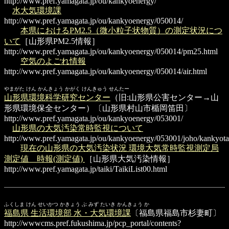
http://www.pref.yamagata.jp/ou/kankyoenergy/
水大気環境課
http://www.pref.yamagata.jp/ou/kankyoenergy/050014/
本県におけるPM2.5（微小粒子状物質）の測定状況につ
いて
［山形県PM2.5情報］
http://www.pref.yamagata.jp/ou/kankyoenergy/050014/pm25.html
空気のよごれ情報
http://www.pref.yamagata.jp/ou/kankyoenergy/050014/air.html
やまがた けん かんきょう かがく けんきゅう せんたー
山形県環境科学研究センター
（旧:山形県公害センター→山
形県環境保全センター）〔山形県村山市楯岡笛田〕
http://www.pref.yamagata.jp/ou/kankyoenergy/053001/
山形県の大気汚染常時監視について
http://www.pref.yamagata.jp/ou/kankyoenergy/053001/joho/kankyota
現在の山形県の大気汚染状況 環境大気常時監視測定局
測定値 時報(測定値)
［山形県大気汚染情報］
http://www.pref.yamagata.jp/taiki/TaikiList00.html
ふくしま けん せいかつ かきょう ぶ みず たいき かんきょう か
福島県 生活環境部 水・大気環境課
〔福島県福島市杉妻町〕
http://wwwcms.pref.fukushima.jp/pcp_portal/contents?