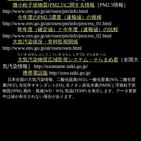
微小粒子状物質(PM2.5)に関する情報
［PM2.5情報］
http://www.env.go.jp/air/osen/pm/info.html
今年度のPM2.5濃度（速報値）の推移
http://www.env.go.jp/air/osen/pm/info/process_01.html
昨年度（確定値）と今年度（速報値）の比較
http://www.env.go.jp/air/osen/pm/info/process_02.html
大気汚染状況・常時監視関係
http://www.env.go.jp/air/osen/osen.html
たいき おせん ぶしつ こういき かんし しすてむ そらまめ くん
大気汚染物質広域監視システム・そらまめ君
［全国大
気汚染情報］
http://soramame.taiki.go.jp/
携帯電話版
http://sora.taiki.go.jp/
日本全国の大気汚染情報、二酸化硫黄(SO2), 一酸化窒素(NO), 二酸化窒
素(NO2), 光化学オキシダント(OX), 非メタン炭化水素(NMHC), 浮遊粒子状
物質(SPM), 風向・風速(WD・WS), 気温(TEMP) を表示します。データ更新
中は値が表示されない場合があります。