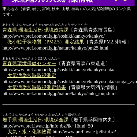
東北地方（青森, 岩手, 宮城, 秋田, 山形, 福島）の大気汚染情報のリンク集
です。
あおもり けん かんきょう せいかつぶ かんきょう せいさく か
青森県 環境生活部 環境政策課
〔青森県青森市長島〕
http://www.pref.aomori.lg.jp/soshiki/kankyo/kankyo/
微小粒子状物質（PM2.5）測定結果
［青森県PM2.5情報］
http://www.pref.aomori.lg.jp/nature/kankyo/pm25.html
あおもりけん かんきょう ほけん せんたー
青森県環境保健センター
〔青森県青森市東造道〕
http://www.pref.aomori.lg.jp/soshiki/kankyo/kankyosenta/
大気汚染常時監視測定
http://www.pref.aomori.lg.jp/soshiki/kankyo/kankyosenta/kougai_zyo
大気汚染常時監視測定結果
［青森県大気汚染情報］
http://www.pref.aomori.lg.jp/nature/kankyo/taiki_jouji.html
いわてけん かんきょう せいかつ ぶ かんきょう ほぜん か
岩手県 環境生活部 環境保全課
〔岩手県盛岡市内丸〕
http://www.pref.iwate.jp/info.rbz?ik=1&nd=50
大気・水・化学物質
http://www.pref.iwate.jp/list.rbz?