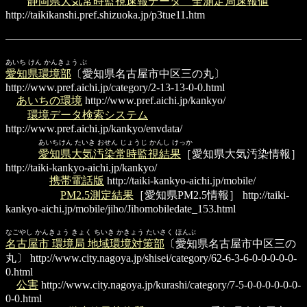
静岡県大気常時監視速報データ 全測定局速報値
http://taikikanshi.pref.shizuoka.jp/p3tue11.htm
あいち けん かんきょう ぶ
愛知県環境部
〔愛知県名古屋市中区三の丸〕
http://www.pref.aichi.jp/category/2-13-13-0-0.html
あいちの環境
http://www.pref.aichi.jp/kankyo/
環境データ検索システム
http://www.pref.aichi.jp/kankyo/envdata/
あいちけん たいき おせん じょうじ かんし けっか
愛知県大気汚染常時監視結果
［愛知県大気汚染情報］
http://taiki-kankyo-aichi.jp/kankyo/
携帯電話版
http://taiki-kankyo-aichi.jp/mobile/
PM2.5測定結果
［愛知県PM2.5情報］
http://taiki-
kankyo-aichi.jp/mobile/jiho/Jihomobiledate_153.html
なごやし かんきょう きょく ちいき かきょう たいさく ほんぶ
名古屋市 環境局 地域環境対策部
〔愛知県名古屋市中区三の
丸〕
http://www.city.nagoya.jp/shisei/category/62-6-3-6-0-0-0-0-0-
0.html
公害
http://www.city.nagoya.jp/kurashi/category/7-5-0-0-0-0-0-0-
0-0.html