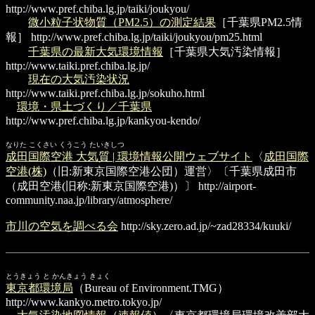
http://www.pref.chiba.lg.jp/taiki/joukyou/
微小粒子状物質（PM2.5）の測定結果
［千葉県PM2.5情
報］
http://www.pref.chiba.lg.jp/taiki/joukyou/pm25.html
千葉県の最新大気環境情報
［千葉県大気汚染情報］
http://www.taiki.pref.chiba.lg.jp/
現在の大気汚染状況
http://www.taiki.pref.chiba.lg.jp/sokuho.html
環境・県土づくり／千葉県
http://www.pref.chiba.lg.jp/kankyou-kendo/
なりた こくさい くうこう たいきしつ
成田国際空港 大気質 | 環境情報公開ウェブサイト
〈
成田国際
空港(株)
（旧:新東京国際空港公団）運営〉〔千葉県成田市
（成田空港(旧称:新東京国際空港)）〕
http://airport-
community.naa.jp/library/atmosphere/
市川の空気を調べる会
http://sky.zero.ad.jp/~zad28334/kuuki/
とうきょう と かんきょう きょく
東京都環境局
（Bureau of Environment.TMG）
http://www.kankyo.metro.tokyo.jp/