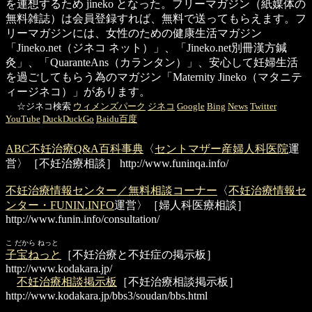
を連想するため jineko となった。フリーマガジン（紙媒体の
無料雑誌）は会員登録すれば、無料で送ってもらえます。フ
リーマガジンには、女性のための健康生活マガジン
「Jineko.net（ジネコ ネット）」、「Jineko.net別冊漢方鍼
灸」、「QuaranteAns（カランタン）」、安心して妊婦生活
を過ごしてもらう為のマガジン「Maternity Jineko（マタニテ
ィージネコ）」があります。
☆ジネコ検索
ウィメンズパーク
ジネコ
Google
Bing
News
Twitter
YouTube
DuckDuckGo
Baidu百度
ABC不妊治療Q&A百科事典
〈
セントマザー産婦人科医院
運
営〉［不妊治療相談］
http://www.funinqa.info/
不妊治療情報センター／無料相談コーナー
〈
不妊治療情報セ
ンター・FUNIN.INFO
運営〉［婦人科医療相談］
http://www.funin.info/consultation/
こ だから ねっと
子宝ねっと
［不妊治療と不妊症の掲示板］
http://www.kodakara.jp/
不妊治療相談掲示板
［不妊治療相談掲示板］
http://www.kodakara.jp/bbs3/soudan/bbs.html