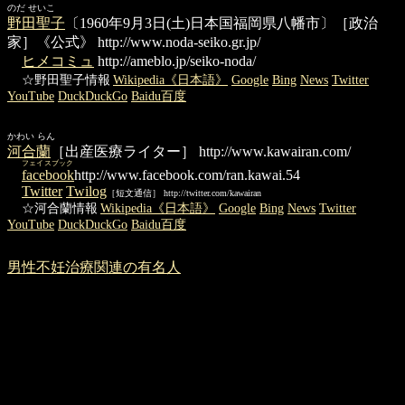
のだ せいこ
野田聖子
〔1960年9月3日(土)日本国福岡県八幡市〕［政治
家］《公式》
http://www.noda-seiko.gr.jp/
ヒメコミュ
http://ameblo.jp/seiko-noda/
☆野田聖子情報
Wikipedia《日本語》
Google
Bing
News
Twitter
YouTube
DuckDuckGo
Baidu百度
かわい らん
河合蘭
［出産医療ライター］
http://www.kawairan.com/
フェイスブック
facebook
http://www.facebook.com/ran.kawai.54
Twitter
Twilog
［短文通信］ http://twitter.com/kawairan
☆河合蘭情報
Wikipedia《日本語》
Google
Bing
News
Twitter
YouTube
DuckDuckGo
Baidu百度
男性不妊治療関連の有名人