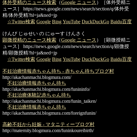
体外受精のニュース検索
（
Google ニュース
）［体外受精ニ
ュース］
https://news.google.com/news/search/section/q/体外受
精/体外受精?hl=ja&ned=jp
☆Twitter検索
Google
Bing
YouTube
DuckDuckGo
Baidu百度
けんび じゅせい の にゅーす けんさく
顕微授精のニュース検索
（
Google ニュース
）［顕微授精ニ
ュース］
https://news.google.com/news/search/section/q/顕微授
精/顕微授精?hl=ja&ned=jp
☆Twitter検索
Google
Bing
YouTube
DuckDuckGo
Baidu百度
不妊治療情報赤ちゃん待ち - 赤ちゃん待ちブログ村
http://akachanmachi.blogmura.com/
不妊治療情報赤ちゃん待ち
http://akachanmachi.blogmura.com/funininfo/
不妊治療体験記赤ちゃん待ち
http://akachanmachi.blogmura.com/funin_taiken/
不妊治療情報赤ちゃん待ち
http://akachanmachi.blogmura.com/foreignfunin/
高齢不妊から妊娠 - マタニティーブログ村
http://maternity.blogmura.com/funinkoureibirth/