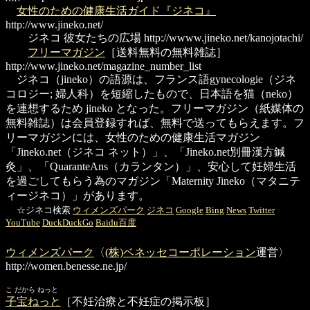
女性のための健康生活ガイド『ジネコ』
http://www.jineko.net/
ジネコ 彼女たちの広場
http://wwww.jineko.net/kanojotachi/
フリーマガジン
［送料無料の無料雑誌］
http://www.jineko.net/magazine_number_list
ジネコ（jineko）の語源は、フランス語gynecologie（ジネ
コロジー; 婦人科）を短縮したもので、日本語を猫（neko）
を連想するため jineko となった。フリーマガジン（紙媒体の
無料雑誌）は会員登録すれば、無料で送ってもらえます。フ
リーマガジンには、女性のための健康生活マガジン
「Jineko.net（ジネコ ネット）」、「Jineko.net別冊漢方鍼
灸」、「QuaranteAns（カランタン）」、安心して妊婦生活
を過ごしてもらう為のマガジン「Maternity Jineko（マタニテ
ィージネコ）」があります。
☆ジネコ検索
ウィメンズパーク
ジネコ
Google
Bing
News
Twitter
YouTube
DuckDuckGo
Baidu百度
ウィメンズパーク
〈
(株)ベネッセコーポレーション
運営〉
http://women.benesse.ne.jp/
こ だから ねっと
子宝ねっと
［不妊治療と不妊症の掲示板］