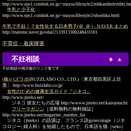
http://www.eps1.comlink.ne.jp/~mayus/lifestyle2/milkandinfertility.ht
牛乳と少子化
http://www.eps1.comlink.ne.jp/~mayus/lifestyle2/shoshika.html
牛乳で不妊！？女性化する日本男子(＠_＠;) - NAVER まとめ
http://matome.naver.jp/odai/2133913300248431101
不育症・着床障害
不妊相談
◆
▲
不妊相談や掲示板のリンク集です。
(株)バズラボ
(BUZZLABO CO., LTD.)〔東京都目黒区上目
黒〕
http://www.buzzlabo.co.jp/
女性のための健康生活ガイド『ジネコ』
http://www.jineko.net/
ジネコ 彼女たちの広場
http://wwww.jineko.net/kanojotachi/
フリーマガジン
［送料無料の無料雑誌］
http://www.jineko.net/magazine_number_list
ジネコ（jineko）の語源は、フランス語gynecologie（ジネ
コロジー; 婦人科）を短縮したもので、日本語を猫（neko）