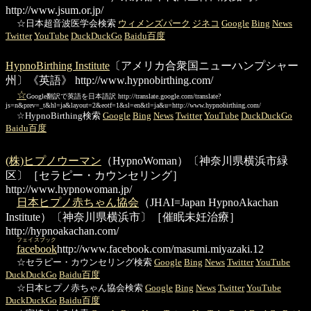
http://www.jsum.or.jp/
☆日本超音波医学会検索
ウィメンズパーク
ジネコ
Google
Bing
News
Twitter
YouTube
DuckDuckGo
Baidu百度
HypnoBirthing Institute
〔アメリカ合衆国ニューハンプシャー
州〕《英語》
http://www.hypnobirthing.com/
☆
Google翻訳で英語を日本語訳
http://translate.google.com/translate?
js=n&prev=_t&hl=ja&layout=2&eotf=1&sl=en&tl=ja&u=http://www.hypnobirthing.com/
☆HypnoBirthing検索
Google
Bing
News
Twitter
YouTube
DuckDuckGo
Baidu百度
(株)ヒプノウーマン
（HypnoWoman）〔神奈川県横浜市緑
区〕［セラピー・カウンセリング］
http://www.hypnowoman.jp/
日本ヒプノ赤ちゃん協会
（JHAI=Japan HypnoAkachan
Institute）〔神奈川県横浜市〕［催眠未妊治療］
http://hypnoakachan.com/
フェイスブック
facebook
http://www.facebook.com/masumi.miyazaki.12
☆セラピー・カウンセリング検索
Google
Bing
News
Twitter
YouTube
DuckDuckGo
Baidu百度
☆日本ヒプノ赤ちゃん協会検索
Google
Bing
News
Twitter
YouTube
DuckDuckGo
Baidu百度