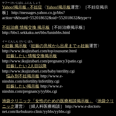
ヤフー けいじばん ふにん しょう
Yahoo!掲示板 - 不妊症
〈
Yahoo!掲示板
運営〉［不妊症掲示
板］
http://messages.yahoo.co.jp/bbs?
action=t&board=552018632&sid=552018632&type=r
不妊治療 情報交換 掲示板
［不妊治療掲示板］
http://bbs1.sekkaku.net/bbs/funinbbs.html
イー にんしん けいじ ばん
e-妊娠 掲示板
〈
妊娠の兆候から出産まで e-妊娠
運営〉
http://www.ikujizubari.com/top/osusume.html
妊娠したい 情報交換掲示板
http://www.ikujizubari.com/pregnancy3/patio.cgi
妊娠したい 2人目以降
http://www.ikujizubari.com/baby/sterility.cgi
悩み別不妊掲示板
http://www.e-
ninshin.com/infertility/infertility.cgi
妊娠したい掲示板
http://www.e-
ninshin.com/pregnancy/yybbs.cgi
池袋クリニック「女性のための医療相談掲示板」
〈
池袋クリ
ニック
運営〉［婦人科医療相談］
http://www.e-doctors-
net.com/ikebukuro-clinic/yybbs/yybbs.cgi