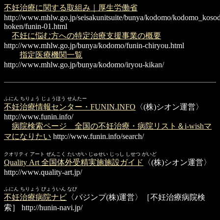
不妊治療に関する取組み｜厚生労働省
http://www.mhlw.go.jp/seisakunitsuite/bunya/kodomo/kodomo_kosod
hoken/funin-01.html
不妊に悩む方への特定治療支援事業の概要
http://www.mhlw.go.jp/bunya/kodomo/funin-chiryou.html
指定医療機関一覧
http://www.mhlw.go.jp/bunya/kodomo/iryou-kikan/
ふにん ちりょう じょうほう せんたー
不妊治療情報センター・FUNIN.INFO
〈(株)シオン運営〉
http://www.funin.info/
病院検索ページ 全国の不妊治療・病院リスト＆i-wishマ
マになりたい
http://www.funin.info/search/
クオリティ アート ぜんこく たいがい じゅせい じっし しせつ がいど
Quality Art 全国体外受精実施施設ガイド
〈(株)シオン運営〉
http://www.quality-art.jp/
ふにん ちりょう びょういん なび
不妊治療病院ナビ
〈バジンプ(株)運営〉［不妊治療病院検
索］
http://hunin-navi.jp/