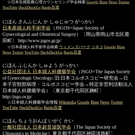
☆日本生殖医療心理カウンセリング学会検索
Google
Bing
News
Twitter
YouTube
DuckDuckGo
Baidu百度
にほん さんふじん か しゅじゅつ がっかい
日本産婦人科手術学会
（JSGOS=Japan Society of
Gynecological and Obstetrical Surgery）〔岡山県岡山市北区鹿
田町〕
http://www.jsgos.gr.jp/
☆日本産婦人科手術学会検索
ウィメンズパーク
ジネコ
Google
Bing
News
Twitter
YouTube
DuckDuckGo
Baidu百度
にほん ふじんか しゅよう がっかい
公益社団法人 日本婦人科腫瘍学会
（JSGO=The Japan Society
of Gynecologic Oncology; 旧:日本コルポスコピー研究会→日
本子宮頸部病理・コルポスコピー学会→特定非営利活動法人
日本婦人科腫瘍学会）〔東京都千代田区麹町〕
http://jsgo.or.jp/
☆日本婦人科腫瘍学会情報
Wikipedia
Google
Bing
News
Twitter
YouTube
DuckDuckGo
Baidu百度
にほん ちょうおんぱ いがく かい
一般社団法人 日本超音波医学会
（The Japan Society of
Ultrasonics in Medicine）東京都千代田区神田淡路町〕