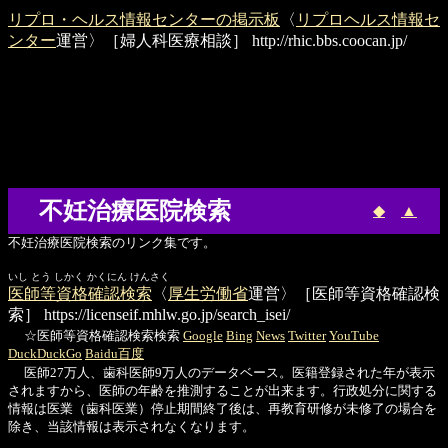
リプロ・ヘルス情報センターの掲示板
〈
リプロヘルス情報セ
ンター
運営〉［婦人科医療相談］
http://rhic.bbs.coocan.jp/
不妊治療医院検索
◆
▲
不妊治療医院検索のリンク集です。
いし とう しかく かくにん けんさく
医師等資格確認検索
〈
厚生労働省
運営〉［医師等資格確認検
索］
https://licenseif.mhlw.go.jp/search_isei/
☆医師等資格確認検索検索
Google
Bing
News
Twitter
YouTube
DuckDuckGo
Baidu百度
医師27万人、歯科医師9万人のデータベース。医籍登録された年が表示
されますから、医師の年齢を推測することが出来ます。行政処分に関する
情報は医業（歯科医業）停止期間終了後は、再教育研修が未修了の場合を
除き、当該情報は表示されなくなります。