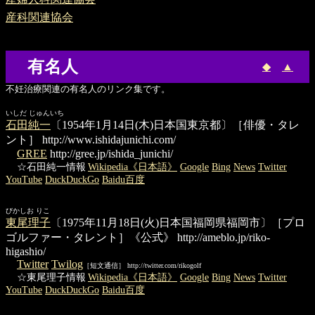
産科関連協会
有名人
◆
▲
不妊治療関連の有名人のリンク集です。
いしだ じゅんいち
石田純一
〔1954年1月14日(木)日本国東京都〕［俳優・タレ
ント］
http://www.ishidajunichi.com/
GREE
http://gree.jp/ishida_junichi/
☆石田純一情報
Wikipedia《日本語》
Google
Bing
News
Twitter
YouTube
DuckDuckGo
Baidu百度
びかしお りこ
東尾理子
〔1975年11月18日(火)日本国福岡県福岡市〕［プロ
ゴルファー・タレント］《公式》
http://ameblo.jp/riko-
higashio/
Twitter
Twilog
［短文通信］ http://twitter.com/rikogolf
☆東尾理子情報
Wikipedia《日本語》
Google
Bing
News
Twitter
YouTube
DuckDuckGo
Baidu百度