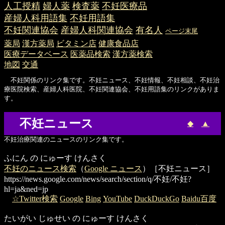
人工授精
婦人薬
検査薬
不妊医療品
産婦人科用語集
不妊用語集
不妊関連協会
産婦人科関連協会
有名人
ページ末尾
薬局
漢方薬局
ビタミン店
健康食品店
医療データベース
医薬品検索
漢方薬検索
地図
交通
不妊関係のリンク集です。不妊ニュース、不妊情報、不妊相談、不妊治
療医院検索、産婦人科医院、不妊関連協会、不妊用語集のリンクがありま
す。
不妊ニュース
◆
▲
不妊治療関連のニュースのリンク集です。
ふにん の にゅーす けんさく
不妊のニュース検索
（
Google ニュース
）［不妊ニュース］
https://news.google.com/news/search/section/q/不妊/不妊?
hl=ja&ned=jp
☆Twitter検索
Google
Bing
YouTube
DuckDuckGo
Baidu百度
たいがい じゅせい の にゅーす けんさく