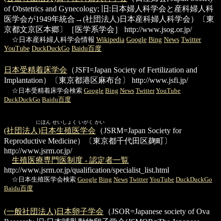
of Obstetrics and Gynecology; 旧:日本婦人科学会と産科婦人科
医学会が1949年統合→(社団法人)日本産科婦人科学会）〔東
京都文京区本郷〕［医学系学会］
http://www.jsog.or.jp/
☆日本産科婦人科学会情報
Wikipedia
Google
Bing
News
Twitter
YouTube
DuckDuckGo
Baidu百度
日本受精着床学会
（JSFI=Japan Society of Fertilization and
Implantation）〔東京都港区麻布台〕
http://www.jsfi.jp/
☆日本受精着床学会検索
Google
Bing
News
Twitter
YouTube
DuckDuckGo
Baidu百度
にほん せいしょく いがく かい
(社団法人)日本生殖医学会
（JSRM=Japan Society for
Reproductive Medicine）〔東京都千代田区麹町〕
http://www.jsrm.or.jp/
生殖医療専門医制度 - 認定者一覧
http://www.jsrm.or.jp/qualification/specialist_list.html
☆日本生殖医学会検索
Google
Bing
News
Twitter
YouTube
DuckDuckGo
Baidu百度
(一般社団法人)日本卵子学会
（JSOR=Japanese society of Ova