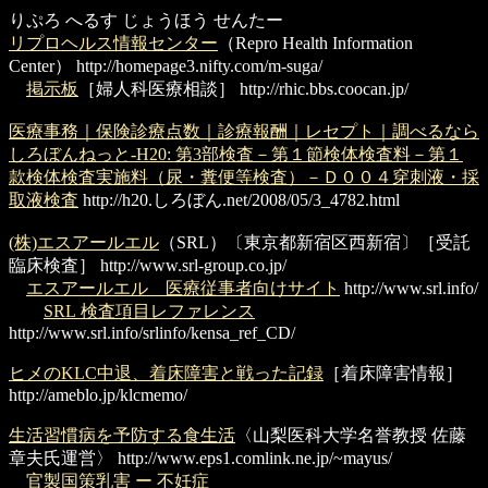
りぷろ へるす じょうほう せんたー
リプロヘルス情報センター
（Repro Health Information
Center）
http://homepage3.nifty.com/m-suga/
掲示板
［婦人科医療相談］
http://rhic.bbs.coocan.jp/
医療事務｜保険診療点数｜診療報酬｜レセプト｜調べるなら
しろぼんねっと-H20: 第3部検査－第１節検体検査料－第１
款検体検査実施料（尿・糞便等検査）－Ｄ００４穿刺液・採
取液検査
http://h20.しろぼん.net/2008/05/3_4782.html
(株)エスアールエル
（SRL）〔東京都新宿区西新宿〕［受託
臨床検査］
http://www.srl-group.co.jp/
エスアールエル 医療従事者向けサイト
http://www.srl.info/
SRL 検査項目レファレンス
http://www.srl.info/srlinfo/kensa_ref_CD/
ヒメのKLC中退、着床障害と戦った記録
［着床障害情報］
http://ameblo.jp/klcmemo/
生活習慣病を予防する食生活
〈山梨医科大学名誉教授 佐藤
章夫氏運営〉
http://www.eps1.comlink.ne.jp/~mayus/
官製国策乳害 ー 不妊症