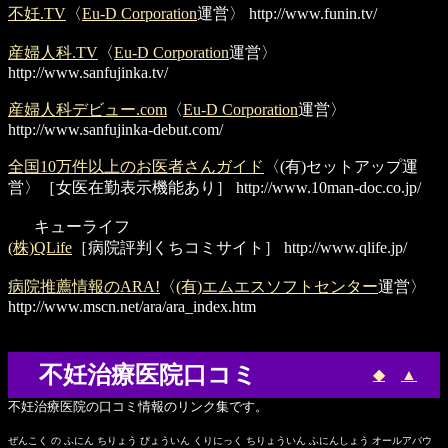
不妊.TV
〈
Eu-D Corporation
運営〉
http://www.funin.tv/
産婦人科.TV
〈
Eu-D Corporation
運営〉
http://www.sanfujinka.tv/
産婦人科デビュー.com
〈
Eu-D Corporation
運営〉
http://www.sanfujinka-debut.com/
全国10万件以上のお医者さんガイド
〈(有)セットアップ運
営〉［女医在勤表示機能あり］
http://www.10man-doc.co.jp/
キューライフ
(株)QLife
［病院評判くちコミサイト］
http://www.qlife.jp/
病院推薦情報のARA!
〈
(有)エムエスソフトセンター
運営〉
http://www.mscn.net/ara/ara_index.htm
不妊治療医院口コミ
◆
▲
不妊治療医院の口コミ情報のリンク集です。
ぜんこく の ふにん ちりょう びょういん くりにっく ちりょういん ふにんしょう オールアバウ