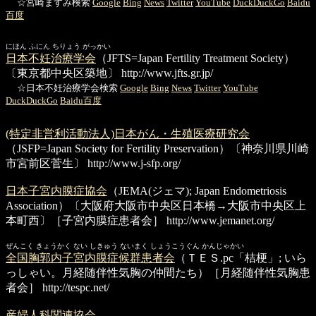
☆宮崎ますみ検索
Google
Bing
News
Twitter
YouTube
DuckDuckGo
Baidu
百度
にほん ふにん ちりょう がっかい
日本不妊治療学会
（JFTS=Japan Fertility Treatment Society）
〔東京都中央区築地〕
http://www.jfts.gr.jp/
☆日本不妊治療学会検索
Google
Bing
News
Twitter
YouTube
DuckDuckGo
Baidu百度
(特定非営利活動法人)日本がん・生殖医療研究会
（JSFP=Japan Society for Fertility Preservation）〔神奈川県川崎
市宮前区菅生〕
http://www.j-sfp.org/
日本子宮内膜症協会
（JEMA(ジェマ); Japan Endometriosis
Association）〔大阪府大阪市中央区日本橋→大阪市中央区上
本町西〕［子宮内膜症患者会］
http://www.jemanet.org/
ぜんこく きょうかく ない しきゅう ないまく しょうこうぐん かんじゃかい
全国胸郭内子宮内膜症候群患者会
（ＴＥＳ.pc「桔梗」; いら
っしゃい。月経随伴性気胸の仲間たち）［月経随伴性気胸患
者会］
http://tespc.net/
産婦人科関連協会