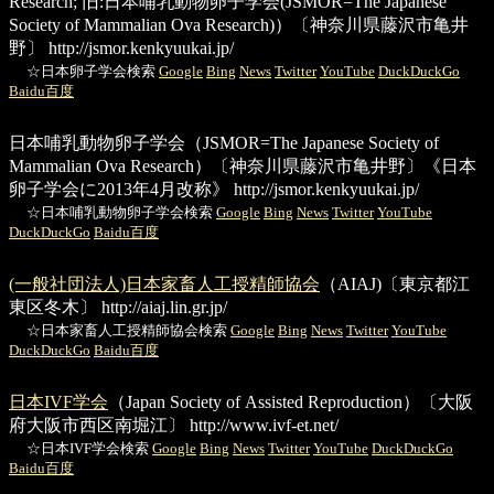
Research; 旧:日本哺乳動物卵子学会(JSMOR=The Japanese
Society of Mammalian Ova Research)）〔神奈川県藤沢市亀井
野〕
http://jsmor.kenkyuukai.jp/
☆日本卵子学会検索
Google
Bing
News
Twitter
YouTube
DuckDuckGo
Baidu百度
日本哺乳動物卵子学会
（JSMOR=The Japanese Society of
Mammalian Ova Research）〔神奈川県藤沢市亀井野〕《日本
卵子学会に2013年4月改称》
http://jsmor.kenkyuukai.jp/
☆日本哺乳動物卵子学会検索
Google
Bing
News
Twitter
YouTube
DuckDuckGo
Baidu百度
(一般社団法人)日本家畜人工授精師協会
（AIAJ)〔東京都江
東区冬木〕
http://aiaj.lin.gr.jp/
☆日本家畜人工授精師協会検索
Google
Bing
News
Twitter
YouTube
DuckDuckGo
Baidu百度
日本IVF学会
（Japan Society of Assisted Reproduction）〔大阪
府大阪市西区南堀江〕
http://www.ivf-et.net/
☆日本IVF学会検索
Google
Bing
News
Twitter
YouTube
DuckDuckGo
Baidu百度