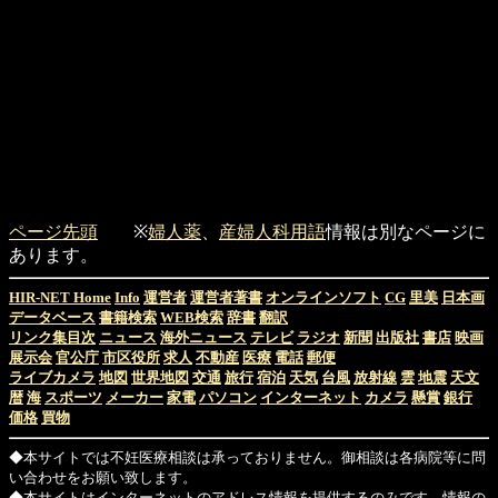
ページ先頭
※
婦人薬
、
産婦人科用語
情報は別なページに
あります。
HIR-NET Home
Info
運営者
運営者著書
オンラインソフト
CG
里美
日本画
データベース
書籍検索
WEB検索
辞書
翻訳
リンク集目次
ニュース
海外ニュース
テレビ
ラジオ
新聞
出版社
書店
映画
展示会
官公庁
市区役所
求人
不動産
医療
電話
郵便
ライブカメラ
地図
世界地図
交通
旅行
宿泊
天気
台風
放射線
雲
地震
天文
暦
海
スポーツ
メーカー
家電
パソコン
インターネット
カメラ
懸賞
銀行
価格
買物
◆本サイトでは不妊医療相談は承っておりません。御相談は各病院等に問
い合わせをお願い致します。
◆本サイトはインターネットのアドレス情報を提供するのみです。情報の