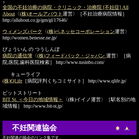
ト
全国の不妊治療の病院・クリニック・治療院 [不妊症] All
About
〈
(株)オールアバウト
運営〉［不妊治療病院情報］
http://allabout.co.jp/gm/gl/17646/
ウィメンズパーク
〈
(株)ベネッセコーポレーション
運営〉
http://women.benesse.ne.jp/
びょういん の つうしんぼ
病院の通信簿
〈
(株)フィードバック・ジャパン
運営〉［病
院,医院,歯科医院検索］
http://www.tusinbo.com/
キューライフ
(株)QLife
［病院評判くちコミサイト］
http://www.qlife.jp/
ビットストリート
BIT St. ＜今日の地域情報＞
〈(株)イイノ運営〉［駅名別の地
域情報］
http://www.bit-st.jp/
不妊関連協会
◆
▲
不妊関連の協会のリンク集です。