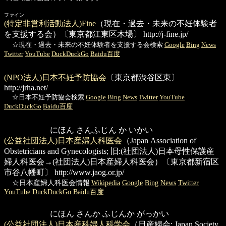
ファイン
(特定非営利活動法人)Fine
（現在・過去・未来の不妊体験者
を支援する会）〔東京都江東区木場〕
http://j-fine.jp/
☆現在・過去・未来の不妊体験者を支援する会検索
Google
Bing
News
Twitter
YouTube
DuckDuckGo
Baidu百度
(NPO法人)日本不妊予防協会
〔東京都渋谷区東〕
http://jrha.net/
☆日本不妊予防協会検索
Google
Bing
News
Twitter
YouTube
DuckDuckGo
Baidu百度
にほん さんふじん か いかい
(公益社団法人)日本産婦人科医会
（Japan Association of
Obstetricians and Gynecologists; 旧:(社団法人)日本母性保護産
婦人科医会→(社団法人)日本産婦人科医会）〔東京都新宿区
市谷八幡町〕
http://www.jaog.or.jp/
☆日本産婦人科医会情報
Wikipedia
Google
Bing
News
Twitter
YouTube
DuckDuckGo
Baidu百度
にほん さんか ふじんか がっかい
(公益社団法人)日本産科婦人科学会
（日産婦会; Japan Society