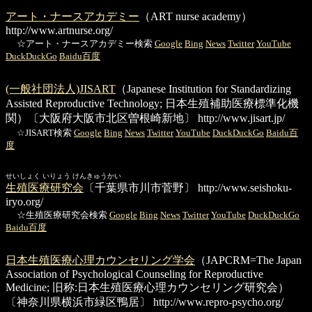
アート・ナースアカデミー
（ART nurse academy）
http://www.artnurse.org/
☆アート・ナースアカデミー検索
Google
Bing
News
Twitter
YouTube
DuckDuckGo
Baidu百度
(一般社団法人)JISART
（Japanese Institution for Standardizing
Assisted Reproductive Technology; 日本生殖補助医療標準化機
関）〔大阪府大阪市北区曽根崎新地〕
http://www.jisart.jp/
☆JISART検索
Google
Bing
News
Twitter
YouTube
DuckDuckGo
Baidu百
度
せいしょく いりょう けんきゅうかい
生殖医療研究会
〔千葉県市川市菅野〕
http://www.seishoku-
iryo.org/
☆生殖医療研究会検索
Google
Bing
News
Twitter
YouTube
DuckDuckGo
Baidu百度
日本生殖医療心理カウンセリング学会
（JAPCRM=The Japan
Association of Psychological Counseling for Reproductive
Medicine; 旧称:日本生殖医療心理カウンセリング研究会）
〔神奈川県横浜市緑区鴨居〕
http://www.repro-psycho.org/