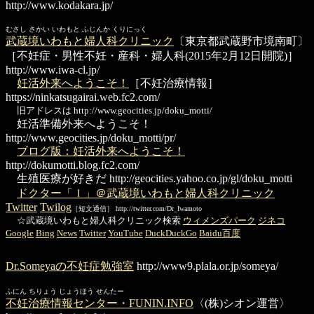
http://www.kodakara.jp/
むさし さかい いわもと ふじんか くりにっく
武蔵境いわもと婦人科クリニック
〔東京都武蔵野市境南町〕
［不妊症・男性不妊・産科・婦人科(2015年2月12日開院)］
http://www.iwa-cl.jp/
妊活外来へようこそ！
［不妊治療情報］
https://ninkatsugairai.web.fc2.com/
旧アドレスは http://www.geocities.jp/doku_motti/
妊活準備外来へようこそ！
http://www.geocities.jp/doku_motti/pr/
ブログ版：妊活外来へようこそ！
http://dokumotti.blog.fc2.com/
生殖医療が好きだ
http://geocities.yahoo.co.jp/gl/doku_motti
ドクター「Ｉ」＠武蔵境いわもと婦人科クリニック
Twitter
Twilog
［短文通信］ http://twitter.com/Dr_Iwamoto
☆武蔵境いわもと婦人科クリニック検索
ウィメンズパーク
ジネコ
Google
Bing
News
Twitter
YouTube
DuckDuckGo
Baidu百度
Dr.Someyaの不妊症勉強室
http://www9.plala.or.jp/someya/
ふにん ちりょう じょうほう せんたー
不妊治療情報センター・FUNIN.INFO
〈(株)シオン運営〉