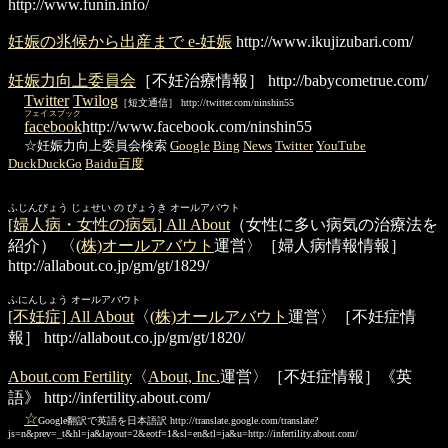
http://www.funin.info/
妊娠の兆候から出産まで e-妊娠
http://www.ikujizubari.com/
妊娠力向上委員会
［不妊治療情報］
http://babycometrue.com/
Twitter
Twilog
［短文通信］ http://twitter.com/ninshin55
フェイスブック
facebook
http://www.facebook.com/ninshin55
☆妊娠力向上委員会検索
Google
Bing
News
Twitter
YouTube
DuckDuckGo
Baidu百度
ふじんびょう じょせい の びょうき オールアバウト
[婦人病・女性の病気] All About
（女性に多い病気の治療法を
紹介） 〈
(株)オールアバウト
運営〉［婦人病情報情報］
http://allabout.co.jp/gm/gt/1829/
ふにんしょう オールアバウト
[不妊症] All About
〈
(株)オールアバウト
運営〉［不妊症情
報］
http://allabout.co.jp/gm/gt/1820/
About.com Fertility
〈
About, Inc.
運営〉［不妊症情報］《英
語》
http://infertility.about.com/
☆
Google翻訳で英語を日本語訳
http://translate.google.com/translate?
js=n&prev=_t&hl=ja&layout=2&eotf=1&sl=en&tl=ja&u=http://infertility.about.com/