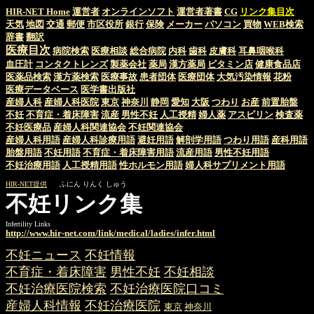
HIR-NET Home
運営者
オンラインソフト
運営者著書
CG
リンク集目次
天気
地図
交通
郵便
市区役所
銀行
保険
メーカー
パソコン
買物
WEB検索
辞書
翻訳
医療目次
病院検索
医療相談
総合病院
内科
歯科
皮膚科
耳鼻咽喉科
血圧計
コンタクトレンズ
製薬会社
薬局
漢方薬局
ビタミン店
健康食品店
医薬品検索
漢方薬検索
医療事故
患者団体
医療団体
大気汚染情報
花粉
医療データベース
医学書出版社
産婦人科
産婦人科医院
東京
神奈川
静岡
愛知
大阪
つわり
お産
前置胎盤
不妊
不育症・着床障害
流産
男性不妊
人工授精
婦人薬
アスピリン
検査薬
不妊医療品
産婦人科関連協会
不妊関連協会
産婦人科用語
産婦人科診療用語
避妊用語
解剖学用語
つわり用語
産科用語
胎盤用語
不妊用語
不育症・着床障害用語
流産用語
男性不妊用語
不妊治療用語
人工授精用語
性ホルモン用語
婦人科サプリメント用語
HIR-NET提供
ふにん りんく しゅう
不妊リンク集
Infertility Links
http://www.hir-net.com/link/medical/ladies/infer.html
不妊ニュース
不妊情報
不育症・着床障害
男性不妊
不妊相談
不妊治療医院検索
不妊治療医院口コミ
産婦人科情報
不妊治療医院
東京
神奈川