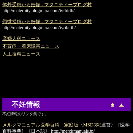
体外受精から妊娠 - マタニティーブログ村
http://maternity.blogmura.com/ivfbirth/
顕微授精から妊娠 - マタニティーブログ村
http://maternity.blogmura.com/iscibirth/
産婦人科ニュース
不育症・着床障害ニュース
人工授精ニュース
不妊情報
◆
▲
不妊情報のリンク集です。
メルクマニュアル医学百科 家庭版
〈
MSD(株)
運営〉［医学
百科事典］《日本語》
http://merckmanuals.jp/