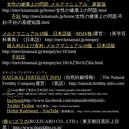
女性の健康上の問題: メルクマニュアル 家庭版
http://merckmanuals.jp/home/女性の健康上の問題.html
不妊
http://merckmanuals.jp/home/女性の健康上の問題/不
妊/不妊の基礎知識.html
メルクマニュアル18版 日本語版
〈
MSD(株)
運営〉［医学百
科事典］《日本語》
http://merckmanual.jp/mmpej/
婦人科および産科: メルクマニュアル18版 日本語版
http://merckmanual.jp/mmpej/sec18.html
不妊症
http://merckmanual.jp/mmpej/sec18/ch256/ch256a.html
ナチュラル ファタラティ インフォ
NATURAL FERTILITY INFO
（自然妊娠情報）〈The Natural
Fertility Company運営〉《英語》
http://natural-fertility-info.com/
☆
Google翻訳で英語を日本語訳
http://translate.google.com/translate?
js=n&prev=_t&hl=ja&layout=2&eotf=1&sl=en&tl=ja&u=http://natural-fertility-info.com/
フェイスブック
facebook
http://www.facebook.com/naturalfertilityinfo
Twitter
Twilog
［短文通信］ http://twitter.com/hethir
Hethir Rodriguez - YouTube
［動画配信］ http://www.youtube.com/user/hethir
(株)バズラボ
(BUZZLABO CO., LTD.)〔東京都目黒区上目
黒〕
http://www.buzzlabo.co.jp/