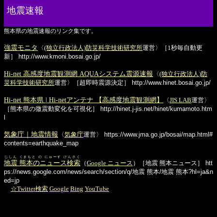
地震速報
熊本県の地震速報のリンク集です。
強震モニタ
〈
(独立行政法人)防災科学技術研究所
運営〉［1秒毎自動更
新］
http://www.kmoni.bosai.go.jp/
Hi-net 高感度地震観測網 AQUAシステム震源速報
〈
(独立行政法人)防
災科学技術研究所
運営〉［超即時震源決定］
http://www.hinet.bosai.go.jp/
Hi-net 熊本県 | Hi-netアンテナ 【高感度地震観測網】
〈
JIS LAB
運営〉
［熊本県の微震動変化を可視化］
http://hinet.j-jis.net/hinet/kumamoto.htm
l
気象庁｜地震情報
〈
気象庁
運営〉
https://www.jma.go.jp/bosai/map.html#
contents=earthquake_map
じしん くまもと の にゅーす けんさく
地震 熊本のニュース検索
（
Google ニュース
）［地震 熊本ニュース］
htt
ps://news.google.com/news/search/section/q/地震 熊本/地震 熊本?hl=ja&n
ed=jp
☆Twitter検索
Google
Bing
YouTube