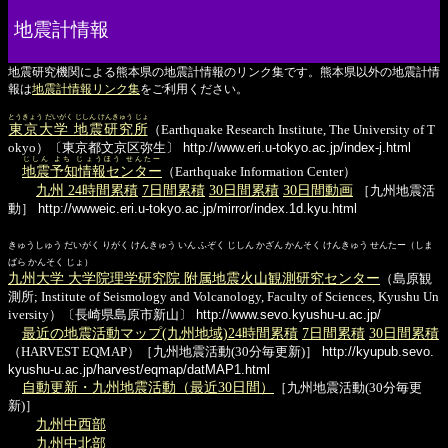
地震計情報
地震研究機関による熊本県の地震計情報のリンク集です。熊本県以外の地震計情
報は
地震計情報リンク集
をご利用ください。
とうきょう だいがく じしん けんきゅう じょ
東京大学 地震研究所
（Earthquake Research Institute, The University of T
okyo）〔東京都文京区弥生〕
http://www.eri.u-tokyo.ac.jp/index-j.html
じしん よち じょうほう せんたー
地震予知情報センター
（Earthquake Information Center）
九州 24時間累積
7日間累積
30日間累積
30日間動画
［九州地震活
動］
http://wwweic.eri.u-tokyo.ac.jp/mirror/index.1d.kyu.html
きゅうしゅう だいがく りがく けんきゅう いん ふぞく じしん かざん かんそく けんきゅう せんたー（しま
ばら かんそく じょ）
九州大学 大学院理学研究院 附属地震火山観測研究センター
（島原観
測所; Institute of Seismology and Volcanology, Faculty of Sciences, Kyushu Un
iversity）〔長崎県島原市新山〕
http://www.sevo.kyushu-u.ac.jp/
最近の地震活動マップ(九州地域)24時間累積
7日間累積
30日間累積
（HARVEST EQMAP）［九州地震活動(30分毎更新)］
http://kyupub.sevo.
kyushu-u.ac.jp/harvest/eqmap/datMAP1.html
自動更新・九州地震活動（最近30日間）
［九州地震活動(30分毎更
新)］
九州中西部
九州中北部