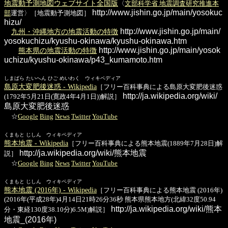
地震動予測地図ウェブサイト全国版
〈
文部科学省 地震調査研究推進本
http://www.jishin.go.jp/main/yosokuc
部
運営〉［地震動予測地図］
hizu/
http://www.jishin.go.jp/main/
九州・沖縄地方の地震活動の特徴
yosokuchizu/kyushu-okinawa/kyushu-okinawa.htm
http://www.jishin.go.jp/main/yosok
熊本県の地震活動の特徴
uchizu/kyushu-okinawa/p43_kumamoto.htm
しまばら たいへん ひご めいわく ウィキペディア
島原大変肥後迷惑 - Wikipedia
［フリー百科事典による島原大変肥後迷惑
http://ja.wikipedia.org/wiki/
(1792年5月21日(寛政4年4月1日))解説］
島原大変肥後迷惑
☆
Google
Bing
News
Twitter
YouTube
くまもと じしん ウィキペディア
熊本地震 - Wikipedia
［フリー百科事典による熊本地震(1889年7月28日)解
http://ja.wikipedia.org/wiki/熊本地震
説］
☆
Google
Bing
News
Twitter
YouTube
くまもと じしん ウィキペディア
熊本地震 (2016年) - Wikipedia
［フリー百科事典による熊本地震 (2016年)
(2016年(平成28年)4月14日21時26分36秒 熊本県熊本地方(北緯32度50.94
http://ja.wikipedia.org/wiki/熊本
分・東経130度38.10分)6.5M)解説］
地震_(2016年)