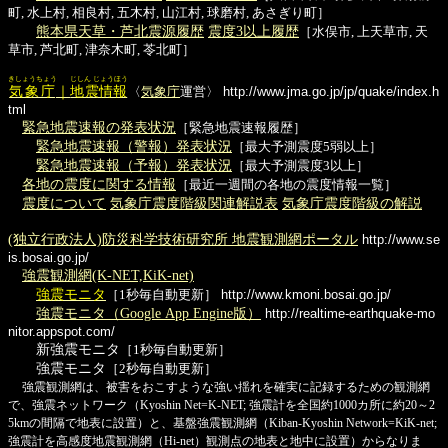
町, 水上村, 相良村, 五木村, 山江村, 球磨村, あさぎり町］
熊本県天草・芦北震源履歴
震度3以上履歴
［水俣市, 上天草市, 天
草市, 芦北町, 津奈木町, 苓北町］
きしょうちょう
じしん じょうほう
気象庁
｜
地震情報
〈
気象庁
運営〉
http://www.jma.go.jp/jp/quake/index.h
tml
緊急地震速報の発表状況
［緊急地震速報履歴］
緊急地震速報（警報）発表状況
［最大予測震度5弱以上］
緊急地震速報（予報）発表状況
［最大予測震度3以上］
各地の震度に関する情報
［最近一週間の各地の震度情報一覧］
震度について
気象庁震度階級関連解説表
気象庁震度階級の解説
(独立行政法人)防災科学技術研究所 地震観測網ポータル
http://www.se
is.bosai.go.jp/
強震観測網(K-NET,KiK-net)
強震モニタ
［1秒毎自動更新］
http://www.kmoni.bosai.go.jp/
強震モニタ（Google App Engine版）
http://realtime-earthquake-mo
nitor.appspot.com/
新強震モニタ
［1秒毎自動更新］
強震モニタ
［2秒毎自動更新］
強震観測網は、被害をおこすような強い揺れを確実に記録するための観測網
で、強震ネットワーク（Kyoshin Net=K-NET; 強震計を全国約1000カ所に約20～2
5kmの間隔で地表に設置）と、基盤強震観測網（Kiban-Kyoshin Network=KiK-net;
強震計を高感度地震観測網（Hi-net）観測点の地表と地中に設置）からなりま