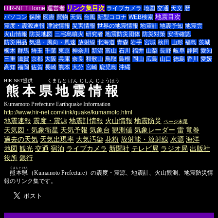
リンク集目次
HIR-NET Home
運営者
ライブカメラ
地図
交通
天文
暦
地震目次
パソコン
保険
医療
買物
天気
台風
新型コロナ
WEB検索
震度・震源速報
津波情報
災害情報
世界の地震情報
地震計
地震予知
地震雲
火山情報
防災地図
三宅島噴火
研究者
地震防災団体
防災対策
安否確認
防災用品
気温・風向・風速
放射線
北海道
青森
岩手
宮城
秋田
山形
福島
茨城
栃木
群馬
埼玉
千葉
東京
神奈川
新潟
富山
石川
福井
山梨
長野
岐阜
静岡
愛知
三重
滋賀
京都
大阪
兵庫
奈良
和歌山
鳥取
島根
岡山
広島
山口
徳島
香川
愛媛
高知
福岡
佐賀
長崎
熊本
大分
宮崎
鹿児島
沖縄
HIR-NET提供 くまもと けん じしん じょうほう
熊本県地震情報
Kumamoto Prefecture Earthquake Information
http://www.hir-net.com/link/quake/kumamoto.html
地震速報
震度・震源
地震計情報
火山情報
地震防災
ページ末尾
天気図・気象衛星
天気予報
気象台
観測値
気象レーダー
雷
竜巻
過去の天気
天気出現率
大気汚染
花粉
放射能・放射線
水源
海洋
地図
観光
交通
宿泊
ライブカメラ
新聞社
テレビ局
ラジオ局
出版社
役所
銀行
くまもと けん
熊本県
（Kumamoto Prefecture）の震度・震源、地震計、火山観測、地震防災情
報のリンク集です。