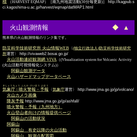
積
（HARVEST EQMAP）［南九州地震活動(30分毎更新)］
http://kagpub.s
ci.kagoshima-u.ac.jp/harvest/eqmap/datMAP1.html
火山観測情報
◆
▲
熊本県の火山観測情報のリンク集です。
防災科学技術研究所 火山情報WEB
〈
(独立行政法人)防災科学技術研究
所
運営〉
http://vivaweb2.bosai.go.jp/
火山活動連続観測網 VIVA
（(VIsualization system for Volcanic Activity
(火山活動可視情報化システム)）
阿蘇山観測データ
火山ハザードマップデータベース
きしょうちょう ふんか けいほう よほう
気象庁 | 噴火警報・予報
〈
気象庁
運営〉
http://www.jma.go.jp/jp/volcano/
火山カメラ画像
降灰予報
http://www.jma.go.jp/jp/ashfall/
噴火警報・予報（九州地方）
火山登山者向けの情報提供ページ
阿蘇山の活動状況
阿蘇山
阿蘇山 有史以降の火山活動
阿蘇山 観測点配置図