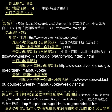
鹿児島県北西部
九州地震活動（1年）
［午前6時過ぎ更新］
５日分震源リスト
きしょう ちょう
気象庁
（JMA=Japan Meteorological Agency; 旧:東京気象台→中央気象
台）〔東京都千代田区大手町1-3-4〕
http://www.jma.go.jp/
気象統計情報
地震・津波
http://www.seisvol.kishou.go.jp/eq/
最新の地震活動（自動震源）
（全国の地震活動（速報））
最新の地震活動（自動震源）
［動画］
h
最新の地震活動（自動震源）
（中国・四国・九州・沖縄地方）
ttp://www.seisvol.kishou.go.jp/auto/hypo/index3.html
毎日の地震活動
http://www.seisvol.kishou.go.
九州地方の毎日の地震活動
jp/eq/daily_map/fukuoka/
最近一週間の地震活動
http://www.seisvol.kish
九州地方の最近一週間の地震活動
ou.go.jp/eq/weekly_map/fukuoka/weekly.shtml
かごしま だいがく りがくぶ ふぞく なんせい ことう じしん かざん かんそく じょ
鹿児島大学 理学部附属 南西島弧地震火山観測所
（Nansei-Toko Observa
tory for Earthquakes and Volcanoes, Kagoshima University）〔鹿児島県鹿児
島市吉野町〕
http://leopard.sci.kagoshima-u.ac.jp/noev/home.htm
最近の地震活動マップ(南九州地域)24時間累積
7日間累積
30日間累