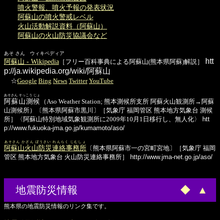
噴火警報、噴火予報の発表状況
阿蘇山の噴火警戒レベル
火山活動解説資料（阿蘇山）
阿蘇山の火山防災協議会など
あそ さん ウィキペディア
htt
阿蘇山 - Wikipedia
［フリー百科事典による阿蘇山(熊本県阿蘇)解説］
p://ja.wikipedia.org/wiki/阿蘇山
☆
Google
Bing
News
Twitter
YouTube
あそさん そっこう じょ
阿蘇山測候
（Aso Weather Station; 熊本測候所支所 阿蘇火山観測所→阿蘇
山測候所）〔熊本県阿蘇市黒川〕［気象庁 福岡管区 熊本地方気象台 測候
所］〈阿蘇山特別地域気象観測所に2009年10月1日移行し、無人化〉
htt
p://www.fukuoka-jma.go.jp/kumamoto/aso/
あそさん かざん ぼうさい れんらく じむしょ
阿蘇山火山防災連絡事務所
〔熊本県阿蘇市一の宮町宮地〕［気象庁 福岡
管区 熊本地方気象台 火山防災連絡事務所］
http://www.jma-net.go.jp/aso/
地震防災情報
◆
▲
熊本県の地震防災情報のリンク集です。