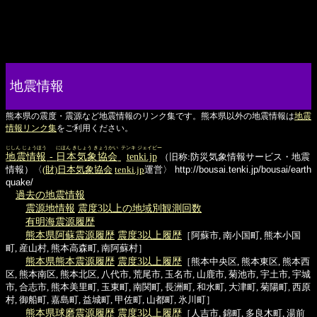
地震情報
熊本県の震度・震源など地震情報のリンク集です。熊本県以外の地震情報は
地震
情報リンク集
をご利用ください。
じしん じょうほう
にほん きしょう きょうかい
テンキ ジェイピー
地震情報
-
日本気象協会
tenki.jp
（旧称:防災気象情報サービス・地震
情報）〈
(財)日本気象協会
tenki.jp
運営〉
http://bousai.tenki.jp/bousai/earth
quake/
過去の地震情報
震源地情報
震度3以上の地域別観測回数
有明海震源履歴
熊本県阿蘇震源履歴
震度3以上履歴
［阿蘇市, 南小国町, 熊本小国
町, 産山村, 熊本高森町, 南阿蘇村］
熊本県熊本震源履歴
震度3以上履歴
［熊本中央区, 熊本東区, 熊本西
区, 熊本南区, 熊本北区, 八代市, 荒尾市, 玉名市, 山鹿市, 菊池市, 宇土市, 宇城
市, 合志市, 熊本美里町, 玉東町, 南関町, 長洲町, 和水町, 大津町, 菊陽町, 西原
村, 御船町, 嘉島町, 益城町, 甲佐町, 山都町, 氷川町］
熊本県球磨震源履歴
震度3以上履歴
［人吉市, 錦町, 多良木町, 湯前