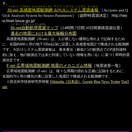
す。
ハイ ネット こうかんど じしん かんそく もう
アクア しすてむ しんげん そくほう
Hi-net 高感度地震観測網
AQUAシステム震源速報
（Accurate and Q
Uick Analysis System for Source Parameters）［超即時震源決定］
http://ww
w.hinet.bosai.go.jp/
ハイ ネット じどう しょり しんげん
Hi-net自動処理震源
マップ
［24時間,7日間,30日間累積震源位置］
過去の地震における最大振幅分布図
高感度地震観測網（Hi-net）は、人が感じない微弱な揺れまで記録するため
に、全国約800ヶ所の地下100m以深に設置した高感度地震計で構成される観測網
です。AQUAシステム震源速報は、着未着法（最低2つの観測点でのP波到達時
刻に加え、他の観測点では未だ到達していない情報を用いる）に基づく即時的震
源決定です。
F-net 広帯域地震観測網 地震のメカニズム情報
［地震波形一覧］
広帯域地震観測網（F-net）は、様々な周期の揺れを正確に記録するために、
全国約70ヶ所の横坑の奥に設置した地震計で構成される観測網です。
☆防災科学技術研究所情報
Wikipedia《日本語》
Google
Bing
News
Twitter
YouT
ube