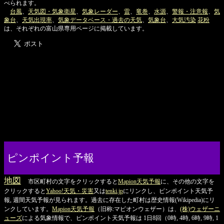
べられます。
台風
、
天気図・気象衛星
、
気象レーダー
、
雷
、
竜巻
、
水源
、
警報・注意報
、
気
象台
、
天気出現率
、
気象データベース・過去の天気
、
気象台
、
大気汚染
花粉
は、それぞれの富山県専用ページに掲載しています。
ピンポイント予報
地図
市区町村の文字をクリックすると
Mapion天気予報
に、その他の文字を
クリックすると
Yahoo!天気・災害
又は
tenki.jp
にリンクし、ピンポイント天気予
報, 週間天気予報が見られます。過去に存在した町村は歴史情報(Wikipedia)にリ
ンクしています。
Mapion天気予報
（旧称:マピオンウェザー）は、
(株)ウェザーニ
ューズ
による気象情報で、ピンポイント天気予報は 1日8回（0時, 4時, 6時, 9時, 1