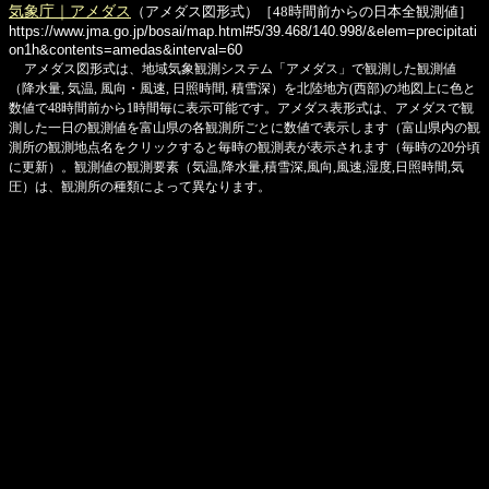
気象庁｜アメダス
（アメダス図形式）［48時間前からの日本全観測値］
https://www.jma.go.jp/bosai/map.html#5/39.468/140.998/&elem=precipitati
on1h&contents=amedas&interval=60
アメダス図形式は、地域気象観測システム「アメダス」で観測した観測値
（降水量, 気温, 風向・風速, 日照時間, 積雪深）を北陸地方(西部)の地図上に色と
数値で48時間前から1時間毎に表示可能です。アメダス表形式は、アメダスで観
測した一日の観測値を富山県の各観測所ごとに数値で表示します（富山県内の観
測所の観測地点名をクリックすると毎時の観測表が表示されます（毎時の20分頃
に更新）。観測値の観測要素（気温,降水量,積雪深,風向,風速,湿度,日照時間,気
圧）は、観測所の種類によって異なります。