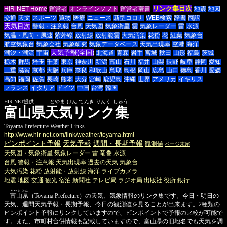
リンク集目次
HIR-NET Home
運営者
オンラインソフト
運営者著書
地震
地図
交通
天文
スポーツ
買物
医療
ニュース
新型コロナ
WEB検索
辞書
翻訳
天気目次
警報・注意報
台風
天気図
気象衛星
雲
気象レーダー
雷
水源
気温・風向・風速
紫外線
放射線
放射能雲
大気汚染
花粉
花
紅葉
気象台
航空気象台
気象会社
気象研究
気象データベース
天気出現率
空港
海洋
天気予報(全国)
潮汐・潮流
宇宙
北海道
青森
岩手
宮城
秋田
山形
福島
茨城
栃木
群馬
埼玉
千葉
東京
神奈川
新潟
富山
石川
福井
山梨
長野
岐阜
静岡
愛知
三重
滋賀
京都
大阪
兵庫
奈良
和歌山
鳥取
島根
岡山
広島
山口
徳島
香川
愛媛
高知
福岡
佐賀
長崎
熊本
大分
宮崎
鹿児島
沖縄
世界
アメリカ
イギリス
フランス
イタリア
ドイツ
中国
台湾
韓国
HIR-NET提供 とやま けん てんき りんく しゅう
富山県天気リンク集
Toyama Prefecture Weather Links
http://www.hir-net.com/link/weather/toyama.html
ピンポイント予報
天気予報
週間・長期予報
観測値
ページ末尾
天気図・気象衛星
気象レーダー
雷
竜巻
水源
台風
警報・注意報
天気出現率
過去の天気
気象台
大気汚染
花粉
放射能・放射線
海洋
ライブカメラ
地震
地図
交通
観光
宿泊
新聞社
テレビ局
ラジオ局
出版社
役所
銀行
とやま けん
富山県
（Toyama Prefecture）の天気、気象情報のリンク集です。今日・明日の
天気、週間天気予報・長期予報、今日の観測値を見ることが出来ます。2種類の
ピンポイント予報にリンクしていますので、ピンポイントで予報の比較が可能で
す。また、市町村合併情報も記載していますので、富山県の旧地名でも天気を調