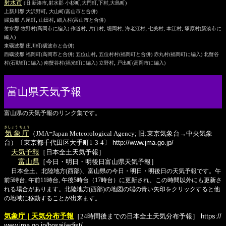
射水
市
(旧:新湊市,射水郡 小杉町,大門町,下村,大島町)
,
上新川郡
大沢野町
大山町
(富山市と合併)
,
,
婦負郡
八尾町
山田村
細入村
(富山市と合併)
,
,
,
,
,
,
射水郡
牧野村
(高岡市に編入)
作道村
片口村
堀岡村
海老江村
七美村
本江村
塚原村
(新湊市に
編入)
東礪波郡
庄川町
(砺波市と合併)
,
西礪波郡
福岡町
(高岡市と合併)
五位山村
五位村村
(福岡町と合併)
赤丸村
(福岡町に編入)
北蟹谷
,
村
(石動町に編入)
南蟹谷村
(福光町に編入)
立野村
戸出町
(高岡市に編入)
富山県天気予報
富山県の天気予報のリンク集です。
きしょう ちょう
気象庁
（JMA=Japan Meteorological Agency; 旧:東京気象台→中央気象
台）〔東京都千代田区大手町1-3-4〕
http://www.jma.go.jp/
天気予報
［日本全土天気予報］
富山県
［今日・明日・明後日富山県天気予報］
日本全土、北陸地方(西部)、富山県の今日・明日・明後日の天気予報です。午
前5時台, 午前11時台, 午後5時台（17時台）に更新され、この時間以外にも更新さ
れる場合があります。北陸地方(西部)の地図の端の青い矢印をクリックすると他
の地域に移動することが出来ます。
気象庁 | 天気分布予報
［24時間後までの日本全土天気分布予報］
https://
www.jma.go.jp/bosai/wdist/