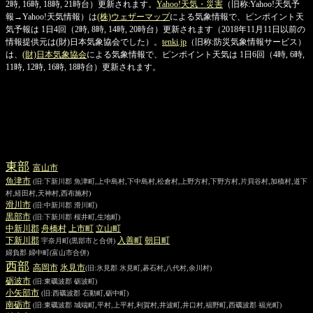
2時, 16時, 18時, 21時台）更新されます。
Yahoo!天気・災害
（旧称:Yahoo!天気予
報→Yahoo!天気情報）は
(株)ウェザーマップ
による気象情報で、ピンポイント天
気予報は 1日4回（2時, 8時, 14時, 20時台）更新されます（2018年11月11日以前の
情報提供元は(財)日本気象協会でした）。
tenki.jp
（旧称:防災気象情報サービス）
は、
(財)日本気象協会
による気象情報で、ピンポイント天気は 1日6回（4時, 6時,
11時, 12時, 16時, 18時台）更新されます。
東部
富山
市
魚津
市
(旧:下新川郡 魚津町,上中島村,下中島村,松倉村,上野方村,下野方村,片貝谷村,加積村,道下
村,経田村,天神村,西布施村)
滑川
市
(旧:中新川郡 滑川町)
黒部
市
(旧:下新川郡 桜井町,生地町)
中新川郡
舟橋
村
上市
町
立山
町
下新川郡
入善
町
朝日
町
宇奈月町
(黒部市と合併)
婦負郡
婦中町
(富山市合併)
西部
高岡
市
氷見
市
(旧:氷見郡 氷見町,碁石村,八代村,余川村)
砺波
市
(旧:東礪波郡 砺波町)
小矢部
市
(旧:西礪波郡 石動町,砺中町)
南砺
市
(旧:東礪波郡 城端町,平村,上平村,利賀村,井波町,井口村,福野町,西礪波郡 福光町)