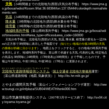
天気
［24時間後までの北陸地方(西部)天気分布予報］
https://www.jma.g
o.jp/bosai/wdist/#zoom:9/lat:36.68384/lon:137.05444/colordepth:normal/ele
ments:wm
気温
［24時間後までの北陸地方(西部)気温分布予報］
降水量
［3時間毎の北陸地方(西部)降水量分布予報］
積雪量
［3時間毎の北陸地方(西部)積雪量分布予報］
地域時系列予報
［富山県時系列予報］
https://www.jma.go.jp/bosai/wdi
st/timeseries.html#area_type=offices&area_code=160000
天気分布予報は、北陸地方(西部)の天気, 気温, 降水量, 積雪量の変化を一辺20k
mの正方形で3時間毎に表示した予報図です（
知りたい地域の今後24時間の天気
の推移が的確に分かります
）。地図上をクリックすると、その地域の時系列予報
を表示します。地域時系列予報は、富山県で卓越する天気, 代表的な風, 特定地点
の気温を3時間毎に24時間先（17時発表は30時間先）まで予報したものです。予
報は午前5時台, 午前11時台, 午後5時台（17時台）に更新されます。
ほくりつ ちほう どうろ じょうほう ていきょう しすてむ
北陸地方道路情報提供システム
〈
国土交通省
北陸地方整備局
運営〉
［富山県道路情報（地図, 気象状況）］
http://its.hrr.mlit.go.jp/
とやまの週間天気予報
〈富山インフォメーションプラザ運営〉
http://ww
w.tsurugi.co.jp/infplaza/SUB04/WEATH/tenki000.htm
富山市気象情報提供システム
〈2007年3月サービス終了〉
http://sv04.cit
y.toyama.toyama.jp/