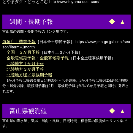
とやまダクトどっとこむ
http://www.toyama-duct.com/
週間・長期予報
◆
▲
富山県の週間・長期予報のリンク集です。
気象庁｜季節予報
［日本全土季節予報］
https://www.jma.go.jp/bosai/sea
son/#term=1month
全国 ３か月予報
［日本全土３か月予報］
全般暖候期予報・全般寒候期予報
［日本全土暖寒候期予報］
北陸地方１か月予報
北陸地方３か月予報
北陸地方暖／寒候期予報
1か月予報は毎週金曜日14時30分～40分以降、3か月予報は毎月25日頃14時00
分～10分以降、暖候期予報は2月、寒候期予報は9月の3か月予報と同時に発表さ
れます。
富山県観測値
◆
▲
富山県の降水量、気温、風向・風速、日照時間、積雪深の観測値のリンク集で
す。