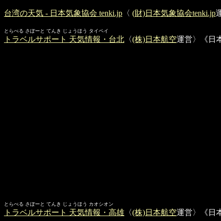
台湾の天気 - 日本気象協会 tenki.jp
〈
(財)日本気象協会
tenki.jp
とらべる さぽーと てんき じょうほう タイペイ
トラベルサポート 天気情報・台北
〈
(株)日本航空
運営〉《日
とらべる さぽーと てんき じょうほう カオシオン
トラベルサポート 天気情報・高雄
〈
(株)日本航空
運営〉《日