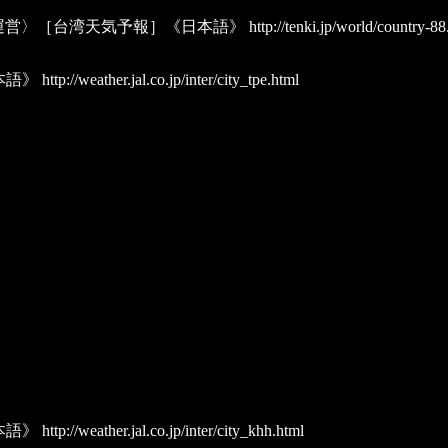
運営〉［台湾天気予報］《日本語》
http://tenki.jp/world/country-88
本語》
http://weather.jal.co.jp/inter/city_tpe.html
本語》
http://weather.jal.co.jp/inter/city_khh.html