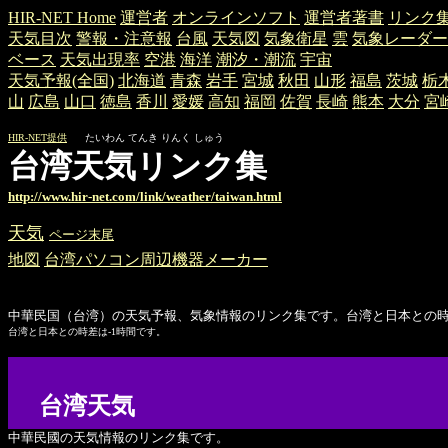
HIR-NET Home
運営者
オンラインソフト
運営者著書
リンク
天気目次
警報・注意報
台風
天気図
気象衛星
雲
気象レーダー
ベース
天気出現率
空港
海洋
潮汐・潮流
宇宙
天気予報(全国)
北海道
青森
岩手
宮城
秋田
山形
福島
茨城
栃
山
広島
山口
徳島
香川
愛媛
高知
福岡
佐賀
長崎
熊本
大分
宮
HIR-NET提供
たいわん てんき りんく しゅう
台湾天気リンク集
http://www.hir-net.com/link/weather/taiwan.html
天気
ページ末尾
地図
台湾パソコン周辺機器メーカー
中華民国（台湾）の天気予報、気象情報のリンク集です。台湾と日本との時差
台湾と日本との時差は-1時間です。
台湾天気
中華民國の天気情報のリンク集です。