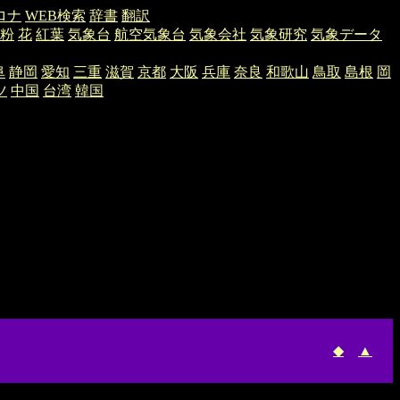
ロナ
WEB検索
辞書
翻訳
粉
花
紅葉
気象台
航空気象台
気象会社
気象研究
気象データ
阜
静岡
愛知
三重
滋賀
京都
大阪
兵庫
奈良
和歌山
鳥取
島根
岡
ツ
中国
台湾
韓国
◆
▲