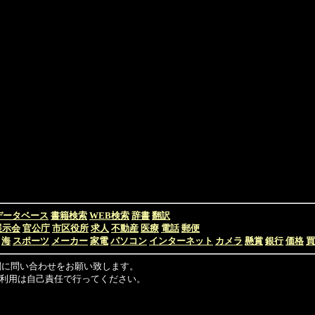
データベース
書籍検索
WEB検索
辞書
翻訳
展示会
官公庁
市区役所
求人
不動産
医療
電話
郵便
海
スポーツ
メーカー
家電
パソコン
インターネット
カメラ
懸賞
銀行
価格
買
関に問い合わせをお願い致します。
利用は自己責任で行ってください。