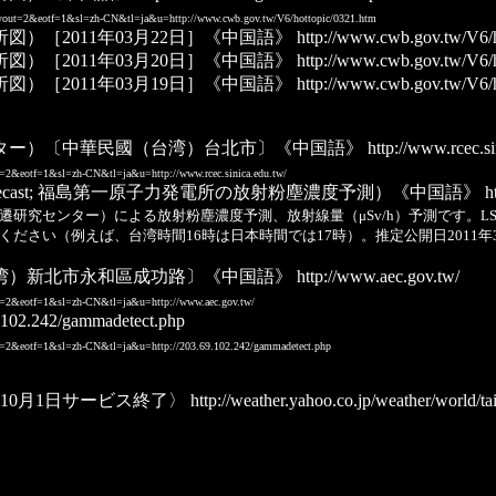
&layout=2&eotf=1&sl=zh-CN&tl=ja&u=http://www.cwb.gov.tw/V6/hottopic/0321.htm
）［2011年03月22日］《中国語》
http://www.cwb.gov.tw/V6/h
）［2011年03月20日］《中国語》
http://www.cwb.gov.tw/V6/h
）［2011年03月19日］《中国語》
http://www.cwb.gov.tw/V6/h
ター）〔中華民國（台湾）台北市〕《中国語》
http://www.rcec.si
ut=2&eotf=1&sl=zh-CN&tl=ja&u=http://www.rcec.sinica.edu.tw/
er Forecast; 福島第一原子力発電所の放射粉塵濃度予測）《中国語》
ht
ンター）による放射粉塵濃度予測、放射線量（μSv/h）予測です。LST が中華民
ください（例えば、台湾時間16時は日本時間では17時）。推定公開日2011年3月
湾）新北市永和區成功路〕《中国語》
http://www.aec.gov.tw/
out=2&eotf=1&sl=zh-CN&tl=ja&u=http://www.aec.gov.tw/
9.102.242/gammadetect.php
out=2&eotf=1&sl=zh-CN&tl=ja&u=http://203.69.102.242/gammadetect.php
年10月1日サービス終了〉
http://weather.yahoo.co.jp/weather/world/t