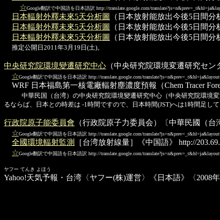
☆
Google翻訳で中国語を日本語訳
http://translate.google.com/translate?js=n&prev=_t&hl=ja
日本輻射外釋未來5天分析圖
（日本放射能放出今後5日間分析図
日本輻射外釋未來5天分析圖
（日本放射能放出今後5日間分析図
日本輻射外釋未來5天分析圖
（日本放射能放出今後5日間分析図
推定公開日2011年3月19日(土)。
中央研究院環境變遷研究中心
（中央研究院環境変遷研究セン
☆
Google翻訳で中国語を日本語訳
http://translate.google.com/translate?js=n&prev=_t&hl=ja&layo
WRF 日本福島第一核電廠輻射塵濃度預報
（Chem Trac
中華民国（台湾）の中央研究院環境變遷研究中心（中央研究院環境変遷研究セ
るならば、日本との時差は -1時間ですので、日本時間(JST)へは1時間足して
行政院原子能委員會
（行政院原子力委員会）〔中華民國（台
☆
Google翻訳で中国語を日本語訳
http://translate.google.com/translate?js=n&prev=_t&hl=ja&lay
全國環境輻射監測
［台湾放射線量］《中国語》
http://203.6
☆
Google翻訳で中国語を日本語訳
http://translate.google.com/translate?js=n&prev=_t&hl=ja&lay
ヤフー てんき よほう
Yahoo!天気予報・台湾
〈ヤフー(株)運営〉《日本語》〈2008