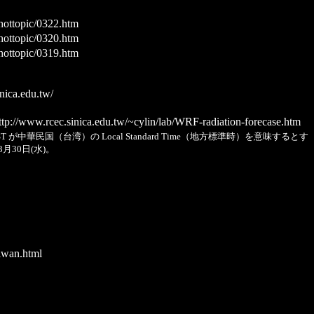
ottopic/0322.htm
ottopic/0320.htm
ottopic/0319.htm
nica.edu.tw/
tp://www.rcec.sinica.edu.tw/~cylin/lab/WRF-radiation-forecase.htm
国（台湾）の Local Standard Time（地方標準時）を意味するとす
30日(水)。
aiwan.html