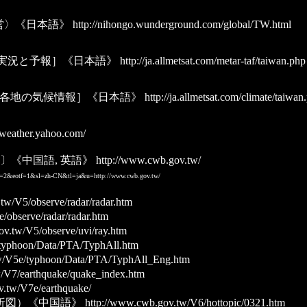
営〉《日本語》
http://nihongo.wunderground.com/global/TW.html
実況と予報］《日本語》
http://ja.allmetsat.com/metar-taf/taiwan.php
各地の気候情報］《日本語》
http://ja.allmetsat.com/climate/taiwan
.weather.yahoo.com/
公園路〕《中国語, 英語》
http://www.cwb.gov.tw/
out=2&eotf=1&sl=zh-CN&tl=ja&u=http://www.cwb.gov.tw/
tw/V5/observe/radar/radar.htm
/observe/radar/radar.htm
v.tw/V5/observe/uvi/ray.htm
typhoon/Data/PTA/TyphAll.htm
w/V5e/typhoon/Data/PTA/TyphAll_Eng.htm
/V7/earthquake/quake_index.htm
.tw/V7e/earthquake/
析図）《中国語》
http://www.cwb.gov.tw/V6/hottopic/0321.htm