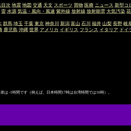
集目次
地震
地図
交通
天文
スポーツ
買物
医療
ニュース
新型コ
雷
水源
気温・風向・風速
紫外線
放射線
放射能雲
大気汚染
花
木
群馬
埼玉
千葉
東京
神奈川
新潟
富山
石川
福井
山梨
長野
岐
崎
鹿児島
沖縄
世界
アメリカ
イギリス
フランス
イタリア
ドイ
は -1時間です（例えば、日本時間17時は台湾時間では16時）。