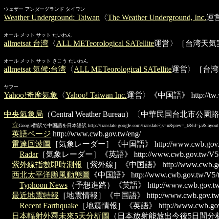
ウェザー アンダーグランド タイワン
Weather Underground: Taiwan
〈
The Weather Underground, Inc.
運
オール メット サット たいわん
allmetsat 台湾
〈
ALL METeorological SATellite
運営〉［台湾天気
オール メット サット きこう たいわん
allmetsat 気候:台湾
〈
ALL METeorological SATellite
運営〉［台湾
ヤフー
Yahoo!奇摩氣象
〈
Yahoo! Taiwan Inc.
運営〉《中国語》
http://tw
中央氣象局
（Central Weather Bureau）〔中華民国台北市
☆
Google翻訳で中国語を日本語訳
http://translate.google.com/translate?js=n&prev=_t&hl=ja&lay
英語ページ
http://www.cwb.gov.tw/eng/
雷達回波圖
［気象レーダー］《中国語》
http://www.cwb.gov.
Radar
［気象レーダー］《英語》
http://www.cwb.gov.tw/V5e
紫外線指數即時測報
［紫外線］《中国語》
http://www.cwb.go
西北太平洋颱風動態圖
《中国語》
http://www.cwb.gov.tw/V5/
Typhoon News
（予想進路）《英語》
http://www.cwb.gov.t
最近地震特報
［地震情報］《中国語》
http://www.cwb.gov.tw
Recent Earthquake
［地震情報］《英語》
http://www.cwb.gov
日本輻射外釋未來5天分析圖
（日本放射能放出今後5日間分