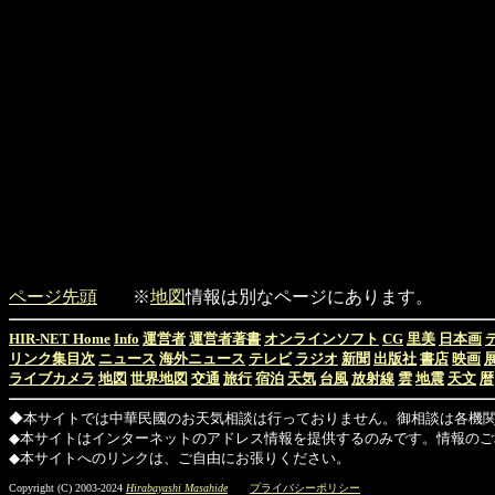
ページ先頭
※
地図
情報は別なページにあります。
HIR-NET Home
Info
運営者
運営者著書
オンラインソフト
CG
里美
日本画
リンク集目次
ニュース
海外ニュース
テレビ
ラジオ
新聞
出版社
書店
映画
ライブカメラ
地図
世界地図
交通
旅行
宿泊
天気
台風
放射線
雲
地震
天文
暦
◆本サイトでは中華民國のお天気相談は行っておりません。御相談は各機
◆本サイトはインターネットのアドレス情報を提供するのみです。情報のご
◆本サイトへのリンクは、ご自由にお張りください。
Copyright (C) 2003-2024
Hirabayashi Masahide
プライバシーポリシー