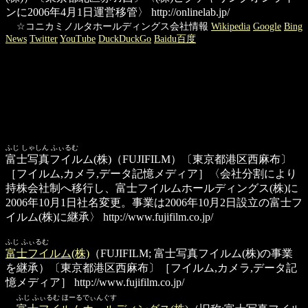
ンに2006年4月1日運営移管〉
http://onlinelab.jp/
☆コニカミノルタホールディングス会社情報
Wikipedia
Google
Bing
News
Twitter
YouTube
DuckDuckGo
Baidu百度
ふじ しゃしん ふぃるむ
富士写真フイルム(株)
（FUJIFILM）〔東京都港区西麻布〕
［フイルム,カメラ,データ記憶メディア］〈会社分割により
持株会社制へ移行し、富士フイルムホールディングス(株)に
2006年10月1日社名変更。事業は2006年10月2日設立の富士フ
イルム(株)に継承〉
http://www.fujifilm.co.jp/
ふじ ふぃるむ
富士フイルム(株)
（FUJIFILM; 富士写真フイルム(株)の事業
を継承）〔東京都港区西麻布〕［フイルム,カメラ,データ記
憶メディア］
http://www.fujifilm.co.jp/
ふじ ふぃるむ ほーるでぃんぐす