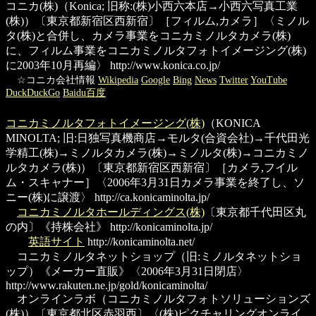
コニカ(株)
（Konica; 旧称:(株)小西六本店→小西六写真工業
(株)）〔東京都新宿区西新宿〕［フィルム,カメラ］〈ミノル
タ(株)と合併し、カメラ事業をコニカミノルタカメラ(株)
に、フィルム事業をコニカミノルタフォトイメージング(株)
に2003年10月再編〉
http://www.konica.co.jp/
☆コニカ会社情報
Wikipedia
Google
Bing
News
Twitter
YouTube
DuckDuckGo
Baidu百度
コニカミノルタフォトイメージング(株)
（KONICA
MINOLTA; 旧:日独写真機商店→モルタ(合資会社)→千代田光
学精工(株)→ミノルタカメラ(株)→ミノルタ(株)→コニカミノ
ルタカメラ(株)）〔東京都新宿区西新宿〕［カメラ,フイル
ム・スキャナー］〈2006年3月31日カメラ事業を終了し、ソ
ニー(株)に譲渡〉
http://ca.konicaminolta.jp/
コニカミノルタホールディングス(株)
〔東京都千代田区丸
の内〕《持株会社》
http://konicaminolta.jp/
英語サイト
http://konicaminolta.net/
コニカミノルタネットショップ
（旧:ミノルタネットショ
ップ）《メーカー直販》〈2006年3月31日閉店〉
http://www.rakuten.ne.jp/gold/konicaminolta/
オンラインラボ
（コニカミノルタフォトソリューションズ
(株)）〔東京都北区赤羽西〕〈(株)ピクチャリングオンライ