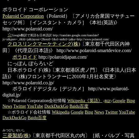
ポラロイド コーポレーション
Polaroid Corporation
（Polaroid）〔アメリカ合衆国マサチュー
セッツ州〕［インスタント・カメラ］《本社(英語)》
http://www.polaroid.com/
☆
Google翻訳で英語を日本語訳
http://translate.google.com/translate?
js=n&prev=_t&hl=ja&layout=2&eotf=1&sl=en&tl=ja&u=http://www.polaroid.com/
クロスリンクマーケティング(株)
〔東京都千代田区内神
田〕《代理店(日本語)》
http://www.polaroid-smartdevice.com/
ポラロイド
http://polaroidjapan.com/
にっぽん ぽらろいど
日本ポラロイド(株)
〔東京都港区虎ノ門〕《日本法人(日本
語)》〈(株)フロントランナーに2010年1月社名変更〉
http://www.polaroid.co.jp/
ポラロイドデジタル
［デジカメ］
http://www.polaroid-
digital.jp/
☆Polaroid Corporation会社情報
Wikipedia《英語》
Google
Bing
(和訳)
News
Twitter
YouTube
DuckDuckGo
Baidu百度
☆ポラロイド会社情報
Wikipedia
Google
Bing
News
Twitter
YouTube
DuckDuckGo
Baidu百度
みつびし せいし
三菱製紙(株)
〔東京都千代田区丸の内〕［紙・パルプ・写真