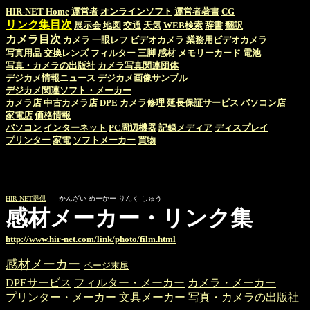
HIR-NET Home
運営者
オンラインソフト
運営者著書
CG
リンク集目次
展示会
地図
交通
天気
WEB検索
辞書
翻訳
カメラ目次
カメラ
一眼レフ
ビデオカメラ
業務用ビデオカメラ
写真用品
交換レンズ
フィルター
三脚
感材
メモリーカード
電池
写真・カメラの出版社
カメラ写真関連団体
デジカメ情報ニュース
デジカメ画像サンプル
デジカメ関連ソフト・メーカー
カメラ店
中古カメラ店
DPE
カメラ修理
延長保証サービス
パソコン店
家電店
価格情報
パソコン
インターネット
PC周辺機器
記録メディア
ディスプレイ
プリンター
家電
ソフトメーカー
買物
HIR-NET提供
かんざい めーかー りんく しゅう
感材メーカー・リンク集
http://www.hir-net.com/link/photo/film.html
感材メーカー
ページ末尾
DPEサービス
フィルター・メーカー
カメラ・メーカー
プリンター・メーカー
文具メーカー
写真・カメラの出版社