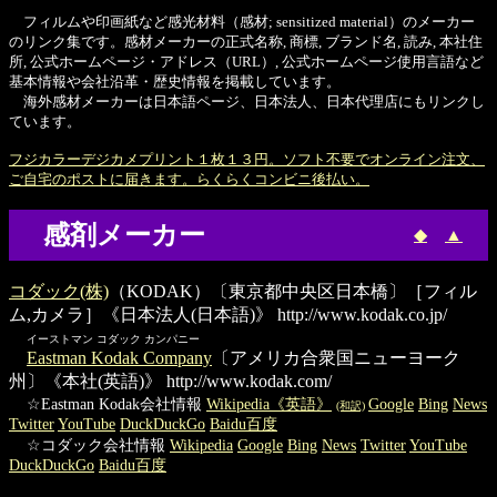
フィルムや印画紙など感光材料（感材; sensitized material）のメーカー
のリンク集です。感材メーカーの正式名称, 商標, ブランド名, 読み, 本社住
所, 公式ホームページ・アドレス（URL）, 公式ホームページ使用言語など
基本情報や会社沿革・歴史情報を掲載しています。
海外感材メーカーは日本語ページ、日本法人、日本代理店にもリンクし
ています。
フジカラーデジカメプリント１枚１３円。ソフト不要でオンライン注文、
ご自宅のポストに届きます。らくらくコンビニ後払い。
感剤メーカー
◆
▲
コダック(株)
（KODAK）〔東京都中央区日本橋〕［フィル
ム,カメラ］《日本法人(日本語)》
http://www.kodak.co.jp/
イーストマン コダック カンパニー
Eastman Kodak Company
〔アメリカ合衆国ニューヨーク
州〕《本社(英語)》
http://www.kodak.com/
☆Eastman Kodak会社情報
Wikipedia《英語》
Google
Bing
News
(和訳)
Twitter
YouTube
DuckDuckGo
Baidu百度
☆コダック会社情報
Wikipedia
Google
Bing
News
Twitter
YouTube
DuckDuckGo
Baidu百度