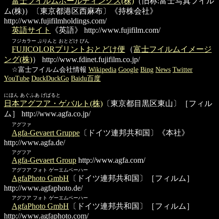
富士フイルムホールディングス(株)
（旧称:富士写真フイル
ム(株)）〔東京都港区西麻布〕《持株会社》
http://www.fujifilmholdings.com/
英語サイト
《英語》
http://www.fujifilm.com/
フジカラー ぷりんと おとどけ びん
FUJICOLORプリントおとどけ便
（
富士フイルムイメージ
ング(株)
）
http://www.fdinet.fujifilm.co.jp/
☆富士フイルム会社情報
Wikipedia
Google
Bing
News
Twitter
YouTube
DuckDuckGo
Baidu百度
にほん あぐふあ げばると
日本アグフア・ゲバルト(株)
〔東京都目黒区東山〕［フィル
ム］
http://www.agfa.co.jp/
アグファ
Agfa-Gevaert Gruppe
〔ドイツ連邦共和国〕《本社》
http://www.agfa.de/
アグフア
Agfa-Gevaert Group
http://www.agfa.com/
アグフア フォト ゲーエムベーハー
AgfaPhoto GmbH
〔ドイツ連邦共和国〕［フィルム］
http://www.agfaphoto.de/
アグフア フォト ゲーエムベーハー
AgfaPhoto GmbH
〔ドイツ連邦共和国〕［フィルム］
http://www.agfaphoto.com/