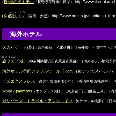
(株)池の平ホテル
http://www.ikenotaira-h
〔長野県茅野市白樺湖〕
にしてつ いん
(株)西鉄イン
http://www.nnr.co.jp/nishitetsu_inn/
《福岡・大阪》
海外ホテル
スカイゲート(株)
〔東京都品川区北品川〕［海外旅行・航空券・ホ
たび うぇぶ
旅ウェブ(株)
〔神奈川県横浜市青葉区青葉台〕［海外ホテル検索予
海外ホテル予約アップルワールド.com
（(株)アップルワールド
ビズエクスプレス
（商之行集団有限公司）〔香港中環徳輔道中〕［
World Apartments
（エンプラス(株)）〔東京都千代田区富士見〕［
ガリバーズ・トラベル・アソシエイツ
［海外ホテル検索］《日本