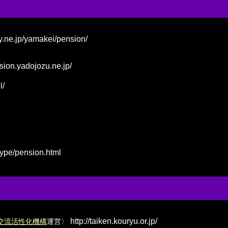
y.ne.jp/yamakei/pension/
nsion.yadojozu.ne.jp/
l/
ype/pension.html
http://taiken.kouryu.or.jp/
村交流活性化機構
運営〉