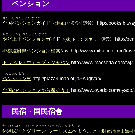
ペンション
ぜんこく ぺんしょん がいど
全国ペンションガイド
http://books.bitwa
〈
(株)山と溪谷社
運営〉
やど じょうず ぺんしょん がいど
やど上手ペンションガイド
http://pe
〈
(株)トランスネット
運営〉
47都道府県ペンション検索Navi
http://www.mitsuhito.com/trave
トラベル・ウェッブ・ジャパン
http://www.macseria.com/twj/
ぺんしょん むら
ペンション村
http://plaza4.mbn.or.jp/~sugiyan/
全国のペンションから探そう！
http://www.oyado.com/oyado/t
民宿・国民宿舎
たいけん みんしゅく と ぐりーん つーりずむ へ ようこそ
体験民宿とグリーン･ツーリズムへようこそ
〈
(財)都市農山漁