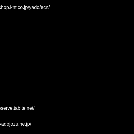
/shop.knt.co.jp/yado/ecn/
eserve.tabite.net/
yadojozu.ne.jp/