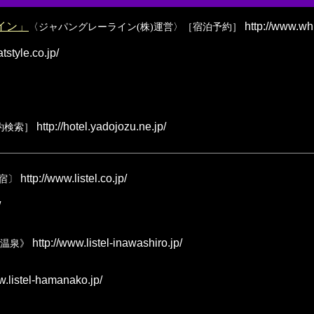
イン」
http://www.whh
〈ジャパングレーライン(株)運営〉［宿泊予約］
tstyle.co.jp/
http://hotel.yadojozu.ne.jp/
約検索］
http://www.listel.co.jp/
宿〕
/
http://www.listel-inawashiro.jp/
温泉》
w.listel-hamanako.jp/