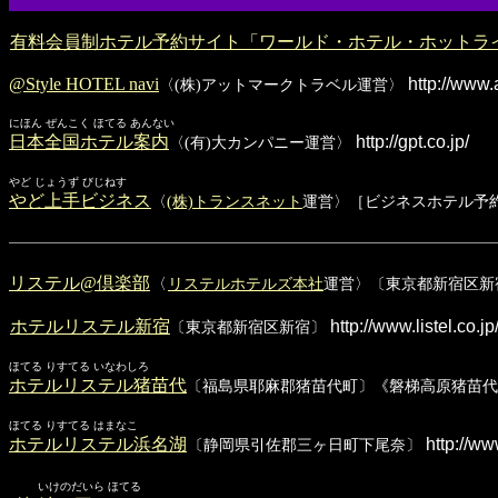
有料会員制ホテル予約サイト「ワールド・ホテル・ホットラ
@Style HOTEL navi
http://www.a
〈(株)アットマークトラベル運営〉
にほん ぜんこく ほてる あんない
日本全国ホテル案内
http://gpt.co.jp/
〈(有)大カンパニー運営〉
やど じょうず びじねす
やど上手ビジネス
〈
(株)トランスネット
運営〉［ビジネスホテル予
リステル@倶楽部
〈
リステルホテルズ本社
運営〉〔東京都新宿区新
ホテルリステル新宿
http://www.listel.co.jp
〔東京都新宿区新宿〕
ほてる りすてる いなわしろ
ホテルリステル猪苗代
〔福島県耶麻郡猪苗代町〕《磐梯高原猪苗代
ほてる りすてる はまなこ
ホテルリステル浜名湖
http://ww
〔静岡県引佐郡三ヶ日町下尾奈〕
いけのだいら ほてる