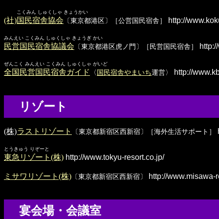
こくみん しゅくしゃ きょうかい
(社)国民宿舎協会
http://www.kok
〔東京都港区〕［公営国民宿舎］
みんえい こくみん しゅくしゃ きょうぎ かい
民営国民宿舎協議会
http:
〔東京都港区虎ノ門〕［民営国民宿舎］
ぜんこく みんえい こくみん しゅくしゃ がいど
全国民営国民宿舎ガイド
http://www.kb
〈
国民宿舎やまいち
運営〉
リゾート
(株)
ラストリゾート
h
〔東京都新宿区西新宿〕［海外生活サポート］
とうきゅう りぞーと
東急リゾート(株)
http://www.tokyu-resort.co.jp/
ミサワリゾート(株)
http://www.misawa-re
〔東京都新宿区西新宿〕
宴会場・会議室