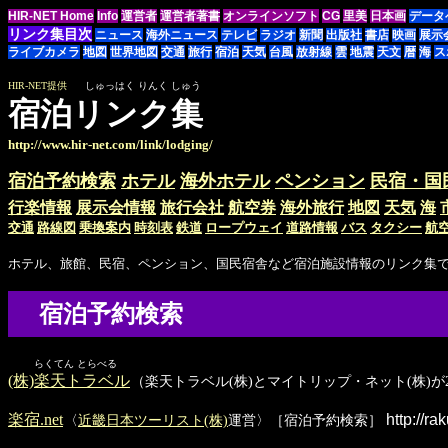
HIR-NET Home
Info
運営者
運営者著書
オンラインソフト
CG
里美
日本画
データ
リンク集目次
ニュース
海外ニュース
テレビ
ラジオ
新聞
出版社
書店
映画
展示
ライブカメラ
地図
世界地図
交通
旅行
宿泊
天気
台風
放射線
雲
地震
天文
暦
海
ス
HIR-NET提供
しゅっはく りんく しゅう
宿泊リンク集
http://www.hir-net.com/link/lodging/
宿泊予約検索
ホテル
海外ホテル
ペンション
民宿・国
行楽情報
展示会情報
旅行会社
航空券
海外旅行
地図
天気
海
交通
路線図
乗換案内
時刻表
鉄道
ロープウェイ
道路情報
バス
タクシー
航
ホテル、旅館、民宿、ペンション、国民宿舎など宿泊施設情報のリンク集
宿泊予約検索
らくてん とらべる
(株)楽天トラベル
（楽天トラベル(株)とマイトリップ・ネット(株)が
楽宿.net
http://ra
〈
近畿日本ツーリスト(株)
運営〉［宿泊予約検索］