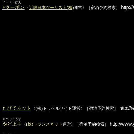
イー くーぽん
Eクーポン
http:/
〈
近畿日本ツーリスト(株)
運営〉［宿泊予約検索］
たびてネット
http://r
〈(株)トラベルサイト運営〉［宿泊予約検索］
やど じょうず
やど上手
http://www.
〈
(株)トランスネット
運営〉［宿泊予約検索］