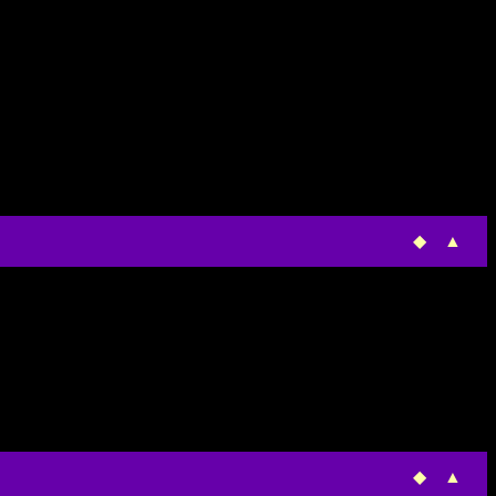
◆
▲
◆
▲