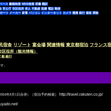
ベース
書籍検索
WEB検索
辞書
翻訳
会
官公庁
市区役所
求人
不動産
医療
電話
郵便
ポーツ
メーカー
家電
パソコン
インターネット
カメラ
懸賞
銀行
価格
買物
民宿舎
リゾート
宴会場
関連情報
東京都宿泊
フランス
市区役所（観光情報）
空
船
銀行
です。
http://travel.rakuten.co.jp/
2004年8月1日合併）［宿泊予約検索］
kuyado.net/