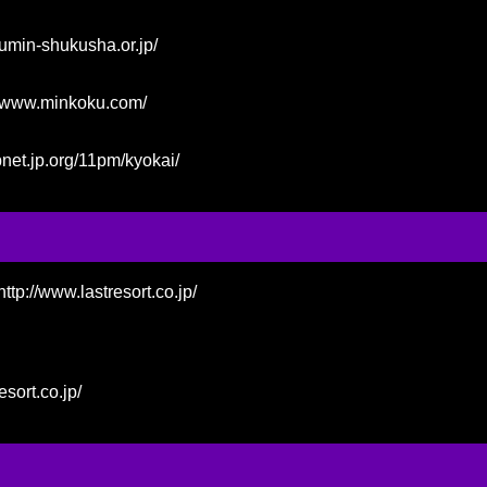
umin-shukusha.or.jp/
//www.minkoku.com/
net.jp.org/11pm/kyokai/
ttp://www.lastresort.co.jp/
sort.co.jp/