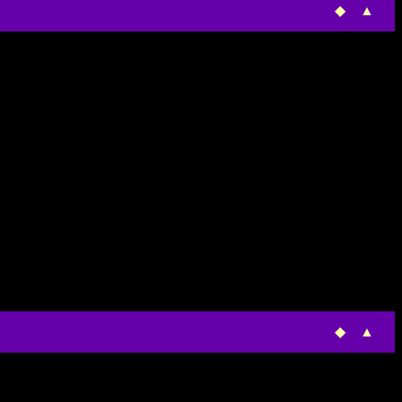
◆
▲
◆
▲