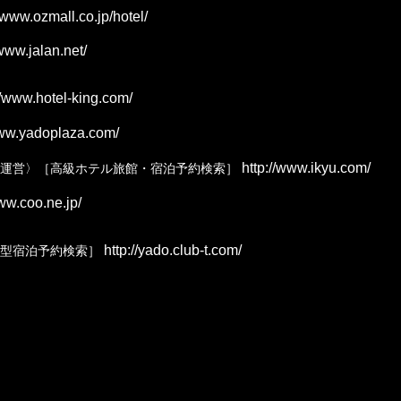
/www.ozmall.co.jp/hotel/
www.jalan.net/
//www.hotel-king.com/
www.yadoplaza.com/
http://www.ikyu.com/
ク運営〉［高級ホテル旅館・宿泊予約検索］
ww.coo.ne.jp/
http://yado.club-t.com/
型宿泊予約検索］