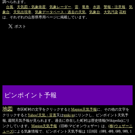
調べられます。
台風
、
天気図・気象衛星
、
気象レーダー
、
雷
、
竜巻
、
水源
、
警報・注意報
、
気
象台
、
天気出現率
、
気象データベース・過去の天気
、
気象台
、
大気汚染
花粉
は、それぞれの山形県専用ページに掲載しています。
ピンポイント予報
地図
市区町村の文字をクリックすると
Mapion天気予報
に、その他の文字を
クリックすると
Yahoo!天気・災害
又は
tenki.jp
にリンクし、ピンポイント天気予
報, 週間天気予報が見られます。過去に存在した町村は歴史情報(Wikipedia)にリ
ンクしています。
Mapion天気予報
（旧称:マピオンウェザー）は、
(株)ウェザーニ
ューズ
による気象情報で、ピンポイント天気予報は 1日8回（0時, 4時, 6時, 9時, 1