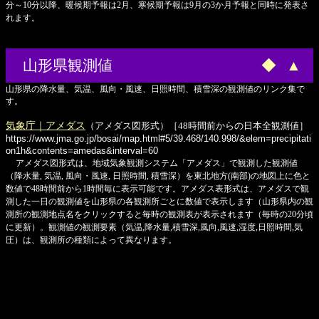
分～10分以降、暖候期予報は2月、寒候期予報は9月の3か月予報と同時に発表さ
れます。
山形県観測値
◆
▲
山形県の降水量、気温、風向・風速、日照時間、積雪深の観測値のリンク集で
す。
気象庁｜アメダス
（アメダス図形式）［48時間前からの日本全観測値］
https://www.jma.go.jp/bosai/map.html#5/39.468/140.998/&elem=precipitati
on1h&contents=amedas&interval=60
アメダス図形式は、地域気象観測システム「アメダス」で観測した観測値
（降水量, 気温, 風向・風速, 日照時間, 積雪深）を東北地方(南部)の地図上に色と
数値で48時間前から1時間毎に表示可能です。アメダス表形式は、アメダスで観
測した一日の観測値を山形県の各観測所ごとに数値で表示します（山形県内の観
測所の観測地点名をクリックすると毎時の観測表が表示されます（毎時の20分頃
に更新）。観測値の観測要素（気温,降水量,積雪深,風向,風速,湿度,日照時間,気
圧）は、観測所の種類によって異なります。