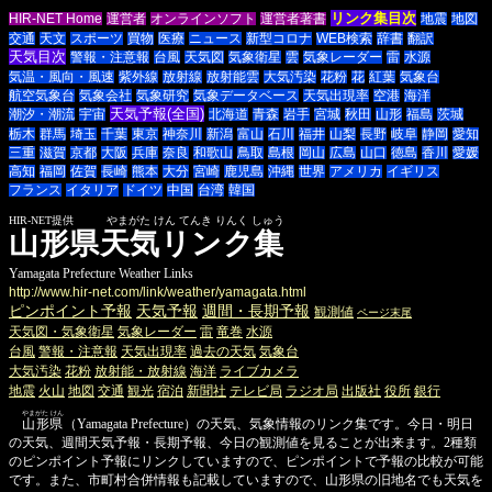
リンク集目次
HIR-NET Home
運営者
オンラインソフト
運営者著書
地震
地図
交通
天文
スポーツ
買物
医療
ニュース
新型コロナ
WEB検索
辞書
翻訳
天気目次
警報・注意報
台風
天気図
気象衛星
雲
気象レーダー
雷
水源
気温・風向・風速
紫外線
放射線
放射能雲
大気汚染
花粉
花
紅葉
気象台
航空気象台
気象会社
気象研究
気象データベース
天気出現率
空港
海洋
天気予報(全国)
潮汐・潮流
宇宙
北海道
青森
岩手
宮城
秋田
山形
福島
茨城
栃木
群馬
埼玉
千葉
東京
神奈川
新潟
富山
石川
福井
山梨
長野
岐阜
静岡
愛知
三重
滋賀
京都
大阪
兵庫
奈良
和歌山
鳥取
島根
岡山
広島
山口
徳島
香川
愛媛
高知
福岡
佐賀
長崎
熊本
大分
宮崎
鹿児島
沖縄
世界
アメリカ
イギリス
フランス
イタリア
ドイツ
中国
台湾
韓国
HIR-NET提供 やまがた けん てんき りんく しゅう
山形県天気リンク集
Yamagata Prefecture Weather Links
http://www.hir-net.com/link/weather/yamagata.html
ピンポイント予報
天気予報
週間・長期予報
観測値
ページ末尾
天気図・気象衛星
気象レーダー
雷
竜巻
水源
台風
警報・注意報
天気出現率
過去の天気
気象台
大気汚染
花粉
放射能・放射線
海洋
ライブカメラ
地震
火山
地図
交通
観光
宿泊
新聞社
テレビ局
ラジオ局
出版社
役所
銀行
やまがた けん
山形県
（Yamagata Prefecture）の天気、気象情報のリンク集です。今日・明日
の天気、週間天気予報・長期予報、今日の観測値を見ることが出来ます。2種類
のピンポイント予報にリンクしていますので、ピンポイントで予報の比較が可能
です。また、市町村合併情報も記載していますので、山形県の旧地名でも天気を