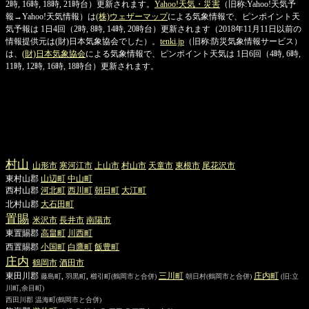
2時, 16時, 18時, 21時台）更新されます。
Yahoo!天気・災害
（旧称:Yahoo!天気予
報→Yahoo!天気情報）は
(株)ウェザーマップ
による気象情報で、ピンポイント天
気予報は 1日4回（2時, 8時, 14時, 20時台）更新されます（2018年11月11日以前の
情報提供元は(財)日本気象協会でした）。
tenki.jp
（旧称:防災気象情報サービス）
は、
(財)日本気象協会
による気象情報で、ピンポイント天気は 1日6回（4時, 6時,
11時, 12時, 16時, 18時台）更新されます。
村山
山形
市
寒河江
市
上山
市
村山
市
天童
市
東根
市
尾花沢
市
東村山郡
山辺
町
中山
町
西村山郡
河北
町
西川
町
朝日
町
大江
町
北村山郡
大石田
町
置賜
米沢
市
長井
市
南陽
市
東置賜郡
高畠
町
川西
町
西置賜郡
小国
町
白鷹
町
飯豊
町
庄内
鶴岡
市
酒田
市
東田川郡
,
,
三川
町
庄内
町
藤島町
羽黒町
櫛引町
(鶴岡市と合併)
朝日村
(鶴岡市と合併)
(旧:立
川町,余目町)
西田川郡
温海町
(鶴岡市と合併)