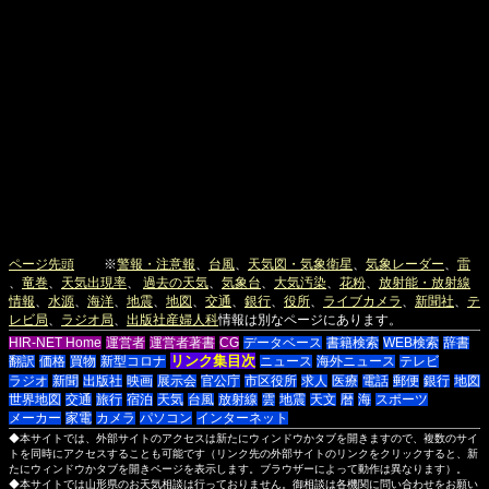
ページ先頭
※
警報・注意報
、
台風
、
天気図・気象衛星
、
気象レーダー
、
雷
、
竜巻
、
天気出現率
、
過去の天気
、
気象台
、
大気汚染
、
花粉
、
放射能・放射線
情報
、
水源
、
海洋
、
地震
、
地図
、
交通
、
銀行
、
役所
、
ライブカメラ
、
新聞社
、
テ
レビ局
、
ラジオ局
、
出版社
産婦人科
情報は別なページにあります。
HIR-NET Home
運営者
運営者著書
CG
データベース
書籍検索
WEB検索
辞書
リンク集目次
翻訳
価格
買物
新型コロナ
ニュース
海外ニュース
テレビ
ラジオ
新聞
出版社
映画
展示会
官公庁
市区役所
求人
医療
電話
郵便
銀行
地図
世界地図
交通
旅行
宿泊
天気
台風
放射線
雲
地震
天文
暦
海
スポーツ
メーカー
家電
カメラ
パソコン
インターネット
◆本サイトでは、外部サイトのアクセスは新たにウィンドウかタブを開きますので、複数のサイ
トを同時にアクセスすることも可能です（リンク先の外部サイトのリンクをクリックすると、新
たにウィンドウかタブを開きページを表示します。ブラウザーによって動作は異なります）。
◆本サイトでは山形県のお天気相談は行っておりません。御相談は各機関に問い合わせをお願い