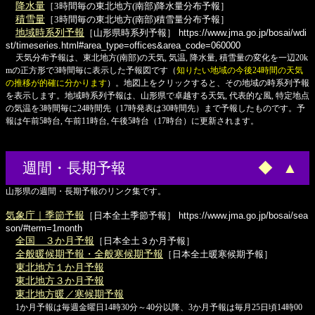
降水量
［3時間毎の東北地方(南部)降水量分布予報］
積雪量
［3時間毎の東北地方(南部)積雪量分布予報］
地域時系列予報
［山形県時系列予報］
https://www.jma.go.jp/bosai/wdi
st/timeseries.html#area_type=offices&area_code=060000
天気分布予報は、東北地方(南部)の天気, 気温, 降水量, 積雪量の変化を一辺20k
mの正方形で3時間毎に表示した予報図です（
知りたい地域の今後24時間の天気
の推移が的確に分かります
）。地図上をクリックすると、その地域の時系列予報
を表示します。地域時系列予報は、山形県で卓越する天気, 代表的な風, 特定地点
の気温を3時間毎に24時間先（17時発表は30時間先）まで予報したものです。予
報は午前5時台, 午前11時台, 午後5時台（17時台）に更新されます。
週間・長期予報
◆
▲
山形県の週間・長期予報のリンク集です。
気象庁｜季節予報
［日本全土季節予報］
https://www.jma.go.jp/bosai/sea
son/#term=1month
全国 ３か月予報
［日本全土３か月予報］
全般暖候期予報・全般寒候期予報
［日本全土暖寒候期予報］
東北地方１か月予報
東北地方３か月予報
東北地方暖／寒候期予報
1か月予報は毎週金曜日14時30分～40分以降、3か月予報は毎月25日頃14時00