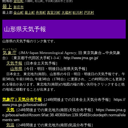
飽海郡
遊佐
町
,
,
八幡町
松山町
平田町
(酒田市と合併)
最上
新庄
市
最上郡
金山
町
最上
町
舟形
町
真室川
町
大蔵
村
鮭川
村
戸沢
村
山形県天気予報
山形県の天気予報のリンク集です。
きしょう ちょう
気象庁
（JMA=Japan Meteorological Agency; 旧:東京気象台→中央気象
台）〔東京都千代田区大手町1-3-4〕
http://www.jma.go.jp/
天気予報
［日本全土天気予報］
山形県
［今日・明日・明後日山形県天気予報］
日本全土、東北地方(南部)、山形県の今日・明日・明後日の天気予報です。午
前5時台, 午前11時台, 午後5時台（17時台）に更新され、この時間以外にも更新さ
れる場合があります。東北地方(南部)の地図の端の青い矢印をクリックすると他
の地域に移動することが出来ます。
気象庁 | 天気分布予報
［24時間後までの日本全土天気分布予報］
https://
www.jma.go.jp/bosai/wdist/
天気
［24時間後までの東北地方(南部)天気分布予報］
https://www.jma.g
o.jp/bosai/wdist/#zoom:9/lat:38.48369/lon:139.95483/colordepth:normal/ele
ments:wm
気温
［24時間後までの東北地方(南部)気温分布予報］