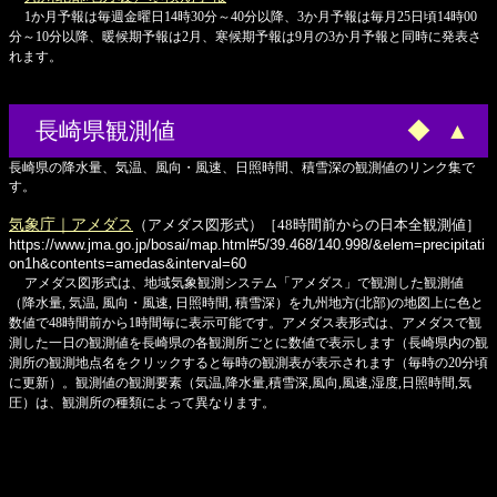
1か月予報は毎週金曜日14時30分～40分以降、3か月予報は毎月25日頃14時00
分～10分以降、暖候期予報は2月、寒候期予報は9月の3か月予報と同時に発表さ
れます。
長崎県観測値
◆
▲
長崎県の降水量、気温、風向・風速、日照時間、積雪深の観測値のリンク集で
す。
気象庁｜アメダス
（アメダス図形式）［48時間前からの日本全観測値］
https://www.jma.go.jp/bosai/map.html#5/39.468/140.998/&elem=precipitati
on1h&contents=amedas&interval=60
アメダス図形式は、地域気象観測システム「アメダス」で観測した観測値
（降水量, 気温, 風向・風速, 日照時間, 積雪深）を九州地方(北部)の地図上に色と
数値で48時間前から1時間毎に表示可能です。アメダス表形式は、アメダスで観
測した一日の観測値を長崎県の各観測所ごとに数値で表示します（長崎県内の観
測所の観測地点名をクリックすると毎時の観測表が表示されます（毎時の20分頃
に更新）。観測値の観測要素（気温,降水量,積雪深,風向,風速,湿度,日照時間,気
圧）は、観測所の種類によって異なります。