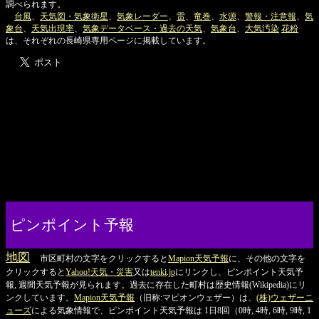
調べられます。
台風
、
天気図・気象衛星
、
気象レーダー
、
雷
、
竜巻
、
水源
、
警報・注意報
、
気
象台
、
天気出現率
、
気象データベース・過去の天気
、
気象台
、
大気汚染
花粉
は、それぞれの長崎県専用ページに掲載しています。
ピンポイント予報
地図
市区町村の文字をクリックすると
Mapion天気予報
に、その他の文字を
クリックすると
Yahoo!天気・災害
又は
tenki.jp
にリンクし、ピンポイント天気予
報, 週間天気予報が見られます。過去に存在した町村は歴史情報(Wikipedia)にリ
ンクしています。
Mapion天気予報
（旧称:マピオンウェザー）は、
(株)ウェザーニ
ューズ
による気象情報で、ピンポイント天気予報は 1日8回（0時, 4時, 6時, 9時, 1