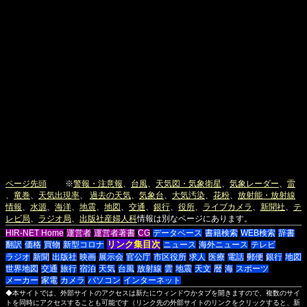
ページ先頭
※
警報・注意報
、
台風
、
天気図・気象衛星
、
気象レーダー
、
雷
、
竜巻
、
天気出現率
、
過去の天気
、
気象台
、
大気汚染
、
花粉
、
放射能・放射線
情報
、
水源
、
海洋
、
地震
、
地図
、
交通
、
銀行
、
役所
、
ライブカメラ
、
新聞社
、
テ
レビ局
、
ラジオ局
、
出版社
産婦人科
情報は別なページにあります。
HIR-NET Home
運営者
運営者著書
CG
データベース
書籍検索
WEB検索
辞書
リンク集目次
翻訳
価格
買物
新型コロナ
ニュース
海外ニュース
テレビ
ラジオ
新聞
出版社
映画
展示会
官公庁
市区役所
求人
医療
電話
郵便
銀行
地図
世界地図
交通
旅行
宿泊
天気
台風
放射線
雲
地震
天文
暦
海
スポーツ
メーカー
家電
カメラ
パソコン
インターネット
◆本サイトでは、外部サイトのアクセスは新たにウィンドウかタブを開きますので、複数のサイ
トを同時にアクセスすることも可能です（リンク先の外部サイトのリンクをクリックすると、新