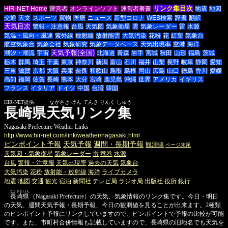
リンク集目次
HIR-NET Home
運営者
オンラインソフト
運営者著書
地震
地図
交通
天文
スポーツ
買物
医療
ニュース
新型コロナ
WEB検索
辞書
翻訳
天気目次
警報・注意報
台風
天気図
気象衛星
雲
気象レーダー
雷
水源
気温・風向・風速
紫外線
放射線
放射能雲
大気汚染
花粉
花
紅葉
気象台
航空気象台
気象会社
気象研究
気象データベース
天気出現率
空港
海洋
天気予報(全国)
潮汐・潮流
宇宙
北海道
青森
岩手
宮城
秋田
山形
福島
茨城
栃木
群馬
埼玉
千葉
東京
神奈川
新潟
富山
石川
福井
山梨
長野
岐阜
静岡
愛知
三重
滋賀
京都
大阪
兵庫
奈良
和歌山
鳥取
島根
岡山
広島
山口
徳島
香川
愛媛
高知
福岡
佐賀
長崎
熊本
大分
宮崎
鹿児島
沖縄
世界
アメリカ
イギリス
フランス
イタリア
ドイツ
中国
台湾
韓国
HIR-NET提供 ながさき けん てんき りんく しゅう
長崎県天気リンク集
Nagasaki Prefecture Weather Links
http://www.hir-net.com/link/weather/nagasaki.html
ピンポイント予報
天気予報
週間・長期予報
観測値
ページ末尾
天気図・気象衛星
気象レーダー
雷
竜巻
水源
台風
警報・注意報
天気出現率
過去の天気
気象台
大気汚染
花粉
放射能・放射線
海洋
ライブカメラ
地震
地図
交通
観光
宿泊
新聞社
テレビ局
ラジオ局
出版社
役所
銀行
ながさき けん
長崎県
（Nagasaki Prefecture）の天気、気象情報のリンク集です。今日・明日
の天気、週間天気予報・長期予報、今日の観測値を見ることが出来ます。2種類
のピンポイント予報にリンクしていますので、ピンポイントで予報の比較が可能
です。また、市町村合併情報も記載していますので、長崎県の旧地名でも天気を