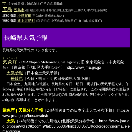
市
(旧:壱岐郡 郷ノ浦町,勝本町,芦辺町,石田町)
五島
五島
市
(旧:福江市,南松浦郡 富江町,玉之浦町,三井楽町,岐宿町,奈留町)
北松浦郡
小値賀
町
宇久町
(佐世保市に編入)
南松浦郡
新上五島
町
,
,
,
(旧:若松町,
上五島町
新魚目町
有川町
奈良尾町
)
長崎県天気予報
長崎県の天気予報のリンク集です。
きしょう ちょう
気象庁
（JMA=Japan Meteorological Agency; 旧:東京気象台→中央気象
台）〔東京都千代田区大手町1-3-4〕
http://www.jma.go.jp/
天気予報
［日本全土天気予報］
長崎県
［今日・明日・明後日長崎県天気予報］
日本全土、九州地方(北部)、長崎県の今日・明日・明後日の天気予報です。午
前5時台, 午前11時台, 午後5時台（17時台）に更新され、この時間以外にも更新さ
れる場合があります。九州地方(北部)の地図の端の青い矢印をクリックすると他
の地域に移動することが出来ます。
気象庁 | 天気分布予報
［24時間後までの日本全土天気分布予報］
https://
www.jma.go.jp/bosai/wdist/
天気
［24時間後までの九州地方(北部)天気分布予報］
https://www.jma.g
o.jp/bosai/wdist/#zoom:9/lat:33.56886/lon:130.06714/colordepth:normal/ele
ments:wm