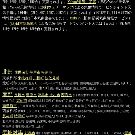
2時, 16時, 18時, 21時台）更新されます。
Yahoo!天気・災害
（旧称:Yahoo!天気予
報→Yahoo!天気情報）は
(株)ウェザーマップ
による気象情報で、ピンポイント天
気予報は 1日4回（2時, 8時, 14時, 20時台）更新されます（2018年11月11日以前の
情報提供元は(財)日本気象協会でした）。
tenki.jp
（旧称:防災気象情報サービス）
は、
(財)日本気象協会
による気象情報で、ピンポイント天気は 1日6回（4時, 6時,
11時, 12時, 16時, 18時台）更新されます。
北部
佐世保
市
平戸
市
松浦
市
東彼杵郡
東彼杵
町
川棚
町
波佐見
町
北松浦郡
,
,
,
,
,
大島村
生月町
田平町
(平戸市と合併)
福島町
鷹島町
(松浦市と合併)
江迎町
鹿町町
佐々
町
,
小佐々町
(佐世保市に編入)
吉井町
世知原町
(佐世保市に編入)
南部
長崎
市
島原
市
諫早
市
大村
市
西海
市
(旧:西彼杵郡 西彼町,西海町,大島町,崎戸町,
雲仙
市
大瀬戸町)
(旧:南高来郡 国見町,瑞穂町,吾妻町,愛野町,千々石町,小浜町,南串山町)
南島原
市
(旧:南高来郡 加津佐町,口之津町,南有馬町,北有馬町,西有家町,有家町,布津町,深江町)
西彼杵郡
,
,
,
,
香焼町
伊王島町
高島町
野母崎町
三和町
(長崎市に編入)
多良見町
(諫早市と合併)
長与
町
時津
町
琴海町
(長崎市に編入)
外海町
(長崎市に編入)
,
,
,
北高来郡
森山町
飯盛町
高来町
小長井町
(諫早市と合併)
南高来郡
有明町
(島原市に編入)
壱岐対馬
対馬
市
壱岐
(旧:下県郡 厳原町,美津島町,豊玉町,上県郡 峰町,上県町,上対馬町)