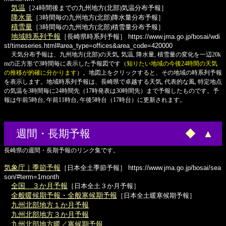
気温
［24時間後までの九州地方(北部)気温分布予報］
降水量
［3時間毎の九州地方(北部)降水量分布予報］
積雪量
［3時間毎の九州地方(北部)積雪量分布予報］
地域時系列予報
［長崎県時系列予報］
https://www.jma.go.jp/bosai/wdi
st/timeseries.html#area_type=offices&area_code=420000
天気分布予報は、九州地方(北部)の天気, 気温, 降水量, 積雪量の変化を一辺20k
mの正方形で3時間毎に表示した予報図です（
知りたい地域の今後24時間の天気
の推移が的確に分かります
）。地図上をクリックすると、その地域の時系列予報
を表示します。地域時系列予報は、長崎県で卓越する天気, 代表的な風, 特定地点
の気温を3時間毎に24時間先（17時発表は30時間先）まで予報したものです。予
報は午前5時台, 午前11時台, 午後5時台（17時台）に更新されます。
週間・長期予報
◆
▲
長崎県の週間・長期予報のリンク集です。
気象庁｜季節予報
［日本全土季節予報］
https://www.jma.go.jp/bosai/sea
son/#term=1month
全国 ３か月予報
［日本全土３か月予報］
全般暖候期予報・全般寒候期予報
［日本全土暖寒候期予報］
九州北部地方１か月予報
九州北部地方３か月予報
九州北部地方暖／寒候期予報