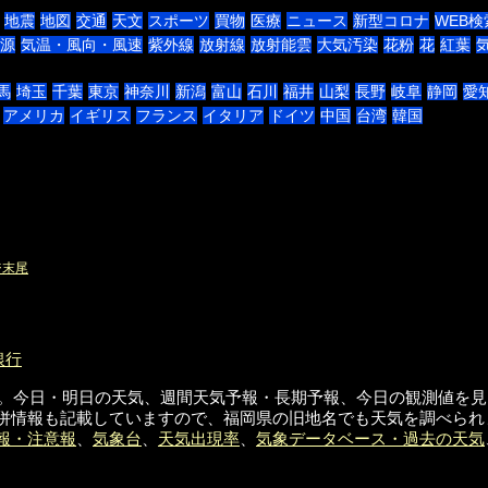
地震
地図
交通
天文
スポーツ
買物
医療
ニュース
新型コロナ
WEB検
源
気温・風向・風速
紫外線
放射線
放射能雲
大気汚染
花粉
花
紅葉
馬
埼玉
千葉
東京
神奈川
新潟
富山
石川
福井
山梨
長野
岐阜
静岡
愛
アメリカ
イギリス
フランス
イタリア
ドイツ
中国
台湾
韓国
ジ末尾
銀行
のリンク集です。今日・明日の天気、週間天気予報・長期予報、今日の観測
併情報も記載していますので、福岡県の旧地名でも天気を調べられ
報・注意報
、
気象台
、
天気出現率
、
気象データベース・過去の天気