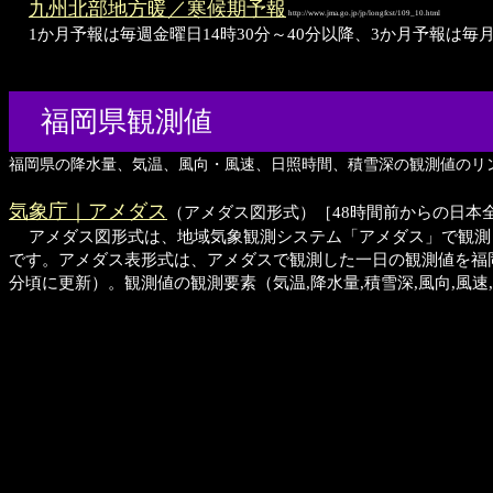
九州北部地方暖／寒候期予報
http://www.jma.go.jp/jp/longfcst/109_10.html
1か月予報は毎週金曜日14時30分～40分以降、3か月予報は毎
福岡県観測値
福岡県の降水量、気温、風向・風速、日照時間、積雪深の観測値のリ
気象庁｜アメダス
（アメダス図形式）［48時間前からの日本
アメダス図形式は、地域気象観測システム「アメダス」で観測した
です。アメダス表形式は、アメダスで観測した一日の観測値を福
分頃に更新）。観測値の観測要素（気温,降水量,積雪深,風向,風