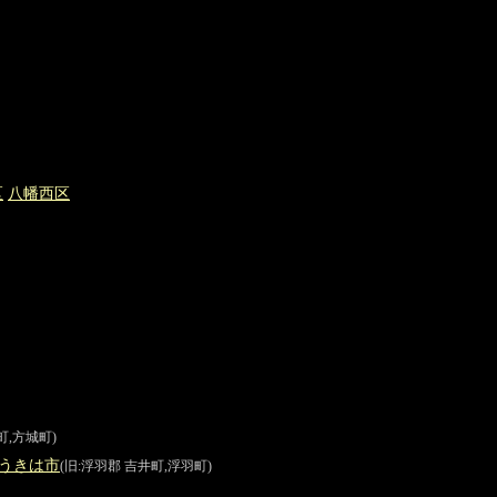
区
八幡西
区
町,方城町)
うきは
市
(旧:浮羽郡 吉井町,浮羽町)