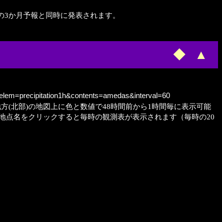
9月の3か月予報と同時に発表されます。
◆
▲
&elem=precipitation1h&contents=amedas&interval=60
地方(北部)の地図上に色と数値で48時間前から1時間毎に表示可能
地点名をクリックすると毎時の観測表が表示されます（毎時の20