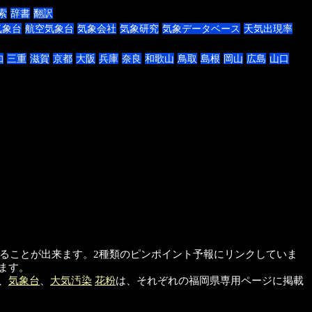
索
辞書
翻訳
気象台
航空気象台
気象会社
気象研究
気象データベース
天気出現率
知
三重
滋賀
京都
大阪
兵庫
奈良
和歌山
鳥取
島根
岡山
広島
山口
値を見ることが出来ます。2種類のピンポイント予報にリンクしていま
ます。
、
気象台
、
大気汚染
花粉
は、それぞれの福岡県専用ページに掲載