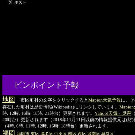
ピンポイント予報
地図
市区町村の文字をクリックすると
Mapion天気予報
に、そ
存在した町村は歴史情報(Wikipedia)にリンクしています。
Mapi
時, 12時, 16時, 18時, 21時台）更新されます。
Yahoo!天気・災害
（
20時台）更新されます（2018年11月11日以前の情報提供元は(
（4時, 6時, 11時, 12時, 16時, 18時台）更新されます。
福岡
福岡
市
東
区
博多
区
中央
区
南
区
西
区
城南
区
早良
区