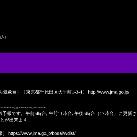
編入)
京気象台→中央気象台）〔東京都千代田区大手町1-3-4〕
http://www.jma.go.jp/
ai/forecast/#area_type=offices&area_code=400000
予報です。午前5時台, 午前11時台, 午後5時台（17時台）に更
ことが出来ます。
報］
https://www.jma.go.jp/bosai/wdist/