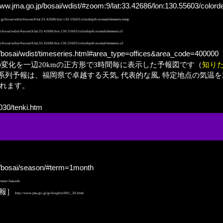
www.jma.go.jp/bosai/wdist/#zoom:9/lat:33.42686/lon:130.55603/color
.jp/bosai/wdist/#zoom:9/lat:33.42686/lon:130.55603/colordepth:normal/elements:temp
p/bosai/wdist/#zoom:9/lat:33.42686/lon:130.55603/colordepth:normal/elements:r3
p/bosai/wdist/#zoom:9/lat:33.42686/lon:130.55603/colordepth:normal/elements:s3
p/bosai/wdist/timeseries.html#area_type=offices&area_code=400000
量の変化を一辺20kmの正方形で3時間毎に表示した予報図です（
知り
予報は、福岡県で卓越する天気, 代表的な風, 特定地点の気温を3
されます。
g030/tenki.htm
p/bosai/season/#term=1month
/#term=3month
報］
http://www.jma.go.jp/jp/longfcst/001_20.html