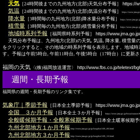
天気
［24時間後までの九州地方(北部)天気分布予報］
https://
気温
［24時間後までの九州地方(北部)気温分布予報］
https://www.jma.go
降水量
［3時間毎の九州地方(北部)降水量分布予報］
https://www.jma.go.j
積雪量
［3時間毎の九州地方(北部)積雪量分布予報］
https://www.jma.go.j
地域時系列予報
［福岡県時系列予報］
https://www.jma.go.j
天気分布予報は、九州地方(北部)の天気, 気温, 降水量, 積雪
をクリックすると、その地域の時系列予報を表示します。地域時系列
す。予報は午前5時台, 午前11時台, 午後5時台（17時台）に更新
福岡の天気
〈(株)福岡放送運営〉
http://www.fbs.co.jp/teletext/b
週間・長期予報
福岡県の週間・長期予報のリンク集です。
気象庁｜季節予報
［日本全土季節予報］
https://www.jma.go.j
全国 ３か月予報
［日本全土３か月予報］
https://www.jma.go.jp/bosai/season
全般暖候期予報・全般寒候期予報
［日本全土暖寒候期予
九州北部地方１か月予報
http://www.jma.go.jp/jp/longfcst/109_00.html
九州北部地方３か月予報
http://www.jma.go.jp/jp/longfcst/109_10.html