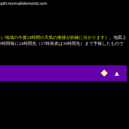
depth:normal/elements:wm
たい地域の今後24時間の天気の推移が的確に分かります
）。地図上
時間毎に24時間先（17時発表は30時間先）まで予報したもので
◆
▲