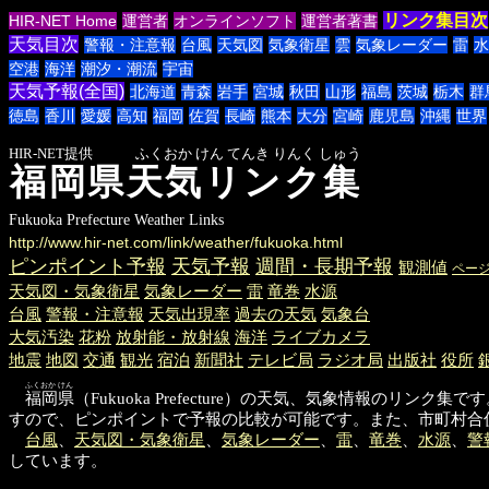
リンク集目次
HIR-NET Home
運営者
オンラインソフト
運営者著書
天気目次
警報・注意報
台風
天気図
気象衛星
雲
気象レーダー
雷
水
空港
海洋
潮汐・潮流
宇宙
天気予報(全国)
北海道
青森
岩手
宮城
秋田
山形
福島
茨城
栃木
群
徳島
香川
愛媛
高知
福岡
佐賀
長崎
熊本
大分
宮崎
鹿児島
沖縄
世界
HIR-NET提供 ふくおか けん てんき りんく しゅう
福岡県天気リンク集
Fukuoka Prefecture Weather Links
http://www.hir-net.com/link/weather/fukuoka.html
ピンポイント予報
天気予報
週間・長期予報
観測値
ペー
天気図・気象衛星
気象レーダー
雷
竜巻
水源
台風
警報・注意報
天気出現率
過去の天気
気象台
大気汚染
花粉
放射能・放射線
海洋
ライブカメラ
地震
地図
交通
観光
宿泊
新聞社
テレビ局
ラジオ局
出版社
役所
ふくおか けん
福岡県
（Fukuoka Prefecture）の天気、気象情報
すので、ピンポイントで予報の比較が可能です。また、市町村合
台風
、
天気図・気象衛星
、
気象レーダー
、
雷
、
竜巻
、
水源
、
警
しています。