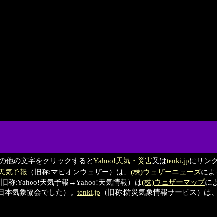
の他の文字をクリックすると
Yahoo!天気・災害
又は
tenki.jp
にリン
on天気予報
（旧称:マピオンウェザー）は、
(株)ウェザーニューズ
によ
旧称:Yahoo!天気予報→Yahoo!天気情報）は
(株)ウェザーマップ
によ
財)日本気象協会でした）。
tenki.jp
（旧称:防災気象情報サービス）は