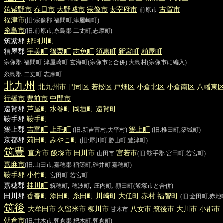
筑紫野
市
春日
市
大野城
市
宗像
市
太宰府
市
古賀
市
前原市
福津
市
(旧:宗像郡 福間町,津屋崎町)
糸島
市
(旧:前原市,糸島郡 二丈町,志摩町)
筑紫郡
那珂川
町
糟屋郡
宇美
町
篠栗
町
志免
町
須惠
町
新宮
町
粕屋
町
宗像郡
福間町
津屋崎町
玄海町
(宗像市と合併)
大島村
(宗像市に編入)
糸島郡
二丈町
志摩町
北九州
北九州
市
門司
区
若松
区
戸畑
区
小倉北
区
小倉南
区
八幡東
行橋
市
豊前
市
中間
市
遠賀郡
芦屋
町
水巻
町
岡垣
町
遠賀
町
鞍手郡
鞍手
町
築上郡
吉富
町
上毛
町
築上
町
(旧:新吉富村,大平村)
(旧:椎田町,築城町)
京都郡
苅田
町
みやこ
町
(旧:犀川町,勝山町,豊津町)
筑豊
直方
市
飯塚
市
田川
市
宮若
市
山田市
(旧:鞍手郡 宮田町,若宮町)
嘉麻
市
(旧:山田市,嘉穂郡 稲築町,碓井町,嘉穂町)
鞍手郡
小竹
町
宮田町
若宮町
嘉穂郡
桂川
町
,
,
,
筑穂町
穂波町
庄内町
頴田町
(飯塚市と合併)
田川郡
香春
町
添田
町
糸田
町
川崎
町
大任
町
赤
村
福智
町
(旧:金田町,赤池
筑後
大牟田
市
久留米
市
柳川
市
八女
市
筑後
市
大川
市
小郡
市
甘木市
朝倉
市
(旧:甘木市,朝倉郡 杷木町,朝倉町)