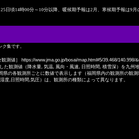
月25日頃14時00分～10分以降、暖候期予報は2月、寒候期予報は
ンク集です。
全観測値］
https://www.jma.go.jp/bosai/map.html#5/39.468/140.998/
観測値（降水量, 気温, 風向・風速, 日照時間, 積雪深）を九州
岡県の各観測所ごとに数値で表示します（福岡県内の観測所の観測
速,湿度,日照時間,気圧）は、観測所の種類によって異なります。