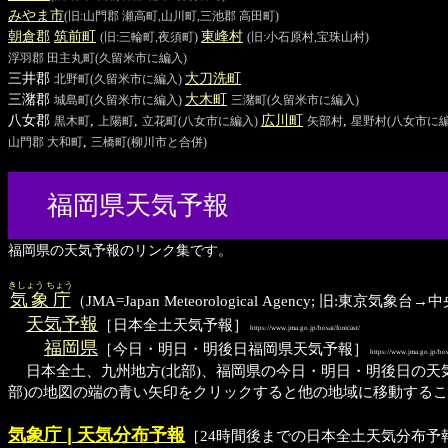
みやま
市
(旧:山門郡 瀬高町,山川町,三池郡 高田町)
朝倉郡
筑前
町
東峰
村
(旧:三輪町,夜須町)
(旧:小石原村,宝珠山村)
浮羽郡
田主丸町
(久留米市に編入)
三井郡
大刀洗
町
北野町
(久留米市に編入)
三潴郡
大木
町
城島町
(久留米市に編入)
三潴町
(久留米市に編入)
八女郡
,
,
広川
町
,
黒木町
上陽町
立花町
(八女市に編入)
矢部村
星野村
(八女市に
,
山門郡
大和町
三橋町
(柳川市と合併)
福岡県天気予報
福岡県の天気予報のリンク集です。
きしょう ちょう
気象庁
（JMA=Japan Meteorological Agency; 旧:東
天気予報
［日本全土天気予報］
https://www.jma.go.jp/bosai/forecast/
福岡県
［今日・明日・明後日福岡県天気予報］
https://www.jma.go.jp/bos
日本全土、九州地方(北部)、福岡県の今日・明日・明後日の天気
部)の地図の端の青い矢印をクリックすると他の地域に移動する
気象庁 | 天気分布予報
［24時間後までの日本全土天気分布予