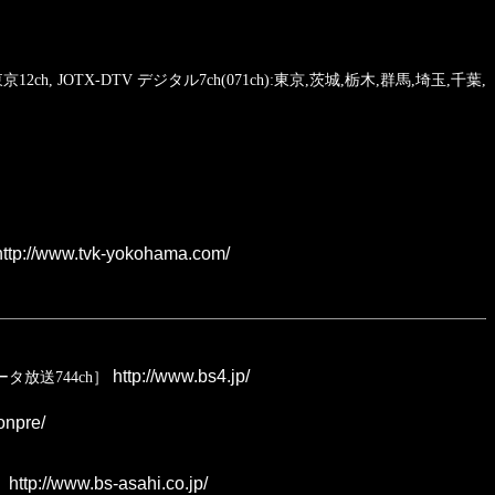
JOTX-DTV デジタル7ch(071ch):東京,茨城,栃木,群馬,埼玉,千葉,
ttp://www.tvk-yokohama.com/
http://www.bs4.jp/
タ放送744ch］
onpre/
http://www.bs-asahi.co.jp/
〕