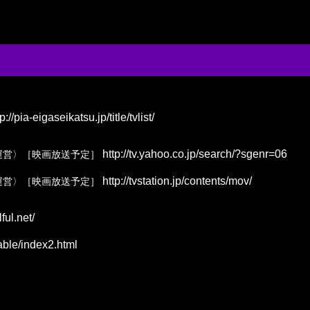
p://pia-eigaseikatsu.jp/title/tvlist/
http://tv.yahoo.co.jp/search/?sgenr=06
運営〉［映画放送予定］
http://tvstation.jp/contents/mov/
運営〉［映画放送予定］
ful.net/
able/index2.html