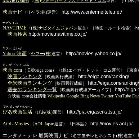
MovieWalker
〈
(株)ウォーカープラス・ドット・コム
運営〉［全国公
映画ナビ
http://www.entermeitele.net/
〈リベラ(株)運営〉
ナビタイム
NAVITIME
〈
(株)ナビタイムジャパン
運営〉［地図・ルート検索］
ht
映画検索
http://movie.navitime.co.jp/
ヤフー えいが
Yahoo!映画
http://movies.yahoo.co.jp/
〈
ヤフー(株)
運営〉
えいが ドット コム
映画.com
（旧称:eiga.com）〈(株)エイガ・ドット・コム運営〉〔東
映画ランキング
http://eiga.com/ranking/
［映画興行成績］
全米映画ランキング
http://eiga.com/ranking/
［映画興行成績］
過去のランキング一覧
http://eiga
［映画興行成績アーカイブ］
☆映画.com会社情報
Wikipedia
Google
Bing
News
Twitter
YouTube
Du
ぴあ えいが せいかつ
ぴあ映画生活
http://pia-eigaseikatsu.jp/
〈
ぴあ(株)
運営〉
AOL Movies.
http://movies.aol.jp/
〈
AOL Japan
運営〉《日本語》
エンタメ～テレ 最新映画ナビ
h
〈名古屋テレビネクスト(株)運営〉