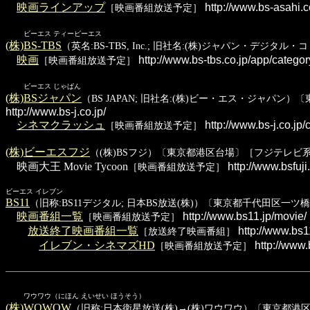
映画ラインアップ
http://www.bs-asahi.c
［映画番組放送予定］
ビーエス ティービーエス
(株)BS-TBS
（英名:BS-TBS, Inc.; 旧社名:(株)ジャパン・デジ
映画
http://www.bs-tbs.co.jp/app/catego
［映画番組放送予定］
ビーエス じゃぱん
(株)BSジャパン
（BS JAPAN; 旧社名:(株)ビー・エス・ジャパン）〔東京
http://www.bs-j.co.jp/
シネマクラッシュ
http://www.bs-j.co.jp
［映画番組放送予定］
(株)ビーエスフジ
（(株)BSフジ）〔東京都港区台場〕［フジテレビ系 BS
映画大王 Movie Tycoon
http://www.bsfuji
［映画番組放送予定］
ビーエス イレブン
BS11
（旧称:BS11デジタル; 日本BS放送(株)）〔東京都千代田区一ツ橋〕
映画番組一覧
http://www.bs11.jp/movie/
［映画番組放送予定］
放送終了映画番組一覧
http://www.bs1
［放送終了映画番組］
イレブン・シネマズHD
http://www.
［映画番組放送予定］
ワウワウ（にほん えいせい ほうそう）
(株)WOWOW