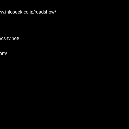
ww.infoseek.co.jp/roadshow/
/cs-tv.net/
com/