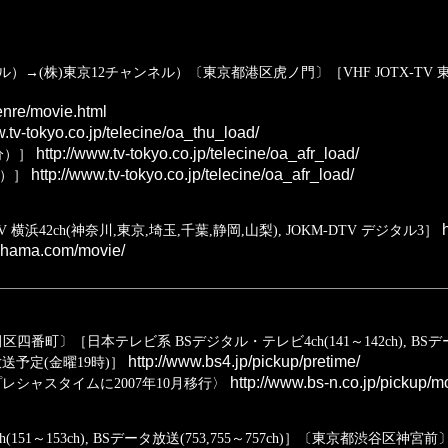
株)東京12チャンネル）〔東京都港区虎ノ門〕［VHF JOTX-TV 東京12ch, 
enre/movie.html
.tv-tokyo.co.jp/telecine/oa_thu_load/
http://www.tv-tokyo.co.jp/telecine/oa_afr_load/
分）］
http://www.tv-tokyo.co.jp/telecine/oa_afr_load/
)）］
h
横浜42ch(神奈川,東京,埼玉,千葉,静岡,山梨), JOKM-DTV デジタル3］
kohama.com/movie/
番町〕［日本テレビ系 BSデジタル・テレビ4ch(141～142ch), BSデー
http://www.bs4.jp/pickup/pretime/
予定(金曜19時)］
http://www.bs-n.co.jp/pickup/m
レシャスタイムに2007年10月移行〉
1～153ch), BSデータ放送(753,755～757ch)］〔東京都渋谷区神宮前