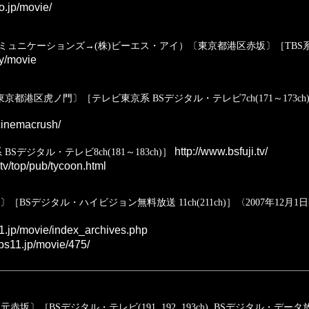
o.jp/movie/
タル・コミュニケーションズ→(株)ビーエス・アイ）〔東京都港区赤坂〕［TBS系 B
ry/movie
都港区虎ノ門〕［テレビ東京系 BSデジタル・テレビ7ch(171～173ch), BSデ
/cinemacrush/
http://www.bsfuji.tv/
デジタル・テレビ8ch(181～183ch)］
.tv/top/pub/tycoon.html
［BSデジタル・ハイビジョン無料放送 11ch(211ch)］〈2007年12月1
1.jp/movie/index_archives.php
bs11.jp/movie/475/
（旧称:日本衛星放送(株)→(株)ワウワウ）〔東京都港区元赤坂〕［BSデジタル・テレビ(191, 