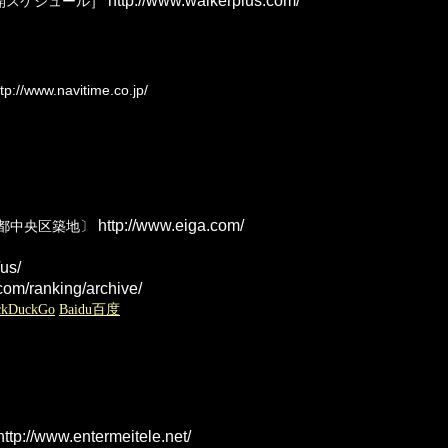
http://www.walkerplus.com/
開スケジュール］
tp://www.navitime.co.jp/
http://www.eiga.com/
京都中央区築地〕
us/
.com/ranking/archive/
ckDuckGo
Baidu百度
ttp://www.entermeitele.net/