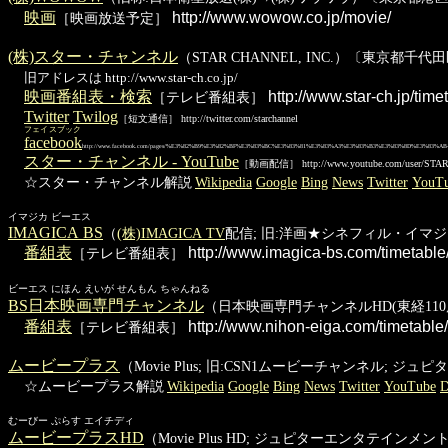
映画
http://www.wowow.co.jp/movie/
［映画放送予定］
(株)スター・チャンネル
（STAR CHANNEL, INC.）〔東京都千代田区
旧アドレスは http://www.star-ch.co.jp/
映画番組表・検索
http://www.star-ch.jp/time
［テレビ番組表］
Twitter
Twilog
［短文通信］ http://twitter.com/starchannel
フェイスブック
facebook
http://www.facebook.com/pages/%E3%82%B9%E3%82%BF%E3%83%BC%E3%83%81%E3%83%A3%E3%83%B3%E3%83%8D%E3%83%AB-Star
スター・チャンネル - YouTube
［動画配信］ http://www.youtube.com/user/ST
☆スター・チャンネル解説
Wikipedia
Google
Bing
News
Twitter
YouT
イマジカ ビーエス
IMAGICA BS
（
(株)IMAGICA TV
配信; 旧:洋画★シネフィル・イマジカ）〔
番組表
http://www.imagica-bs.com/timetable
［テレビ番組表］
ビーエス にほん えいが せんもん ちゃんねる
BS日本映画専門チャンネル
（日本映画専門チャンネルHD(東経110度C
番組表
http://www.nihon-eiga.com/timetable/
［テレビ番組表］
ムービープラス
（Movie Plus; 旧:CSN1ムービーチャンネル;
☆ムービープラス解説
Wikipedia
Google
Bing
News
Twitter
YouTube
D
むーびー ぷらす エイチディ
ムービープラスHD
（Movie Plus HD; ジュピターエンタテインメ