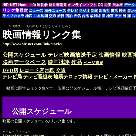
HIR-NET Home
Info
運営者
運営者著書
オンラインソフト
CG
里美
日本画
データ
リンク集目次
ニュース
海外ニュース
テレビ
ラジオ
新聞
出版社
書店
映画
展示
ライブカメラ
地図
世界地図
交通
旅行
宿泊
天気
台風
放射線
雲
地震
天文
暦
海
ス
HIR-NET提供
えいが じょうほう りんく しゅう
映画情報リンク集
http://www.hir-net.com/link/movie/
公開スケジュール
テレビ映画放送予定
映画情報
映画
映画データベース
映画批評
作品
ページ末尾
DVD店
レコード店
地図
交通
テレビ局
テレビ番組表
地震テロップ情報
テレビ・メーカー
映画に関するリンク集です。映画公開スケジュール報、テレビ映画放送予定
公開スケジュール
映画の公開スケジュールのリンク集です。
ムービー ウォーカー