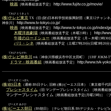
映画
http://www.fujitv.co.jp/movie/
［映画番組放送予定］
てれび とうきょう
(株)テレビ東京
TX（旧:(財)日本科学技術振興財団（東京12チャンネル）→(
http://www.tv-tokyo.co.jp/
神奈川］
映画
http://www.tv-tokyo.co.jp/index/g
［映画番組放送予定］
木曜洋画劇場
http://www
［映画番組放送予定（木曜21時）］
午後のロードショー
［映画番組放送予定（月～木曜13時30
バリ・シネ
［映画番組放送予定（土曜27時20分(日曜3時20分
てれび かながわ
(株)テレビ神奈川
tvk〔神奈川県横浜市中区太田町〕［UHF JOKM-TV 
ドラマ・映画番組
http://www.tvk-yo
［映画番組放送予定］
びーえす にっぽん
(株)BS日本
（通称:BS日テレ; 旧称:(株)ビーエス日本）〔東京都千代田区四
プレシャスタイム
（旧:マンデープレシャスタイム）［映画番組放送
マンデープレシャスタイム
［映画番組放送予定(月曜23時)］〈プ
びーえす あさひ
(株)ビーエス朝日
（BS朝日）［テレビ朝日系 BSデジタル・テレビ5ch(15