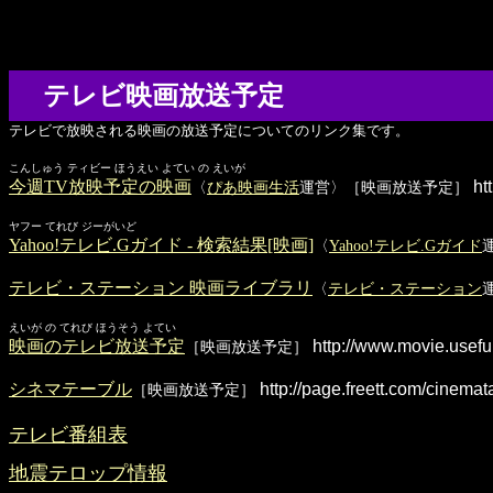
テレビ映画放送予定
テレビで放映される映画の放送予定についてのリンク集です。
こんしゅう ティビー ほうえい よてい の えいが
今週TV放映予定の映画
htt
〈
ぴあ映画生活
運営〉［映画放送予定］
ヤフー てれび ジーがいど
Yahoo!テレビ.Gガイド - 検索結果[映画]
〈
Yahoo!テレビ.Gガイド
テレビ・ステーション 映画ライブラリ
〈
テレビ・ステーション
えいが の てれび ほうそう よてい
映画のテレビ放送予定
http://www.movie.useful
［映画放送予定］
シネマテーブル
http://page.freett.com/cinemat
［映画放送予定］
テレビ番組表
地震テロップ情報