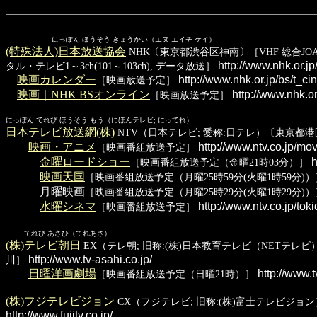
にっぽん ほうそう きょうかい（エヌ エイチ ケイ）
(特殊法人)日本放送協会
NHK〔東京都渋谷区神南〕［VHF 総合JOAK-TV 関
http://www.nhk.or.jp
タル・テレビ1～3ch(101～103ch), データ放送］
映画カレンダー
http://www.nhk.or.jp/bs/t_c
［映画放送予定］
映画｜NHK BSオンライン
http://www.nhk.or
［映画放送予定］
にっぽん てれび ほうそう もう（にほんテレビ; にってれ）
日本テレビ放送網(株)
NTV（日本テレビ; 愛称:日テレ）〔東京都港区東新橋
映画・アニメ
http://www.ntv.co.jp/mo
［映画番組放送予定］
金曜ロードショー
h
［映画番組放送予定（金曜21時03分）］
映画天国
［映画番組放送予定（月曜25時59分(火曜1時59分)）
月曜映画
［映画番組放送予定（月曜25時29分(火曜1時29分)）
水曜シネマ
http://www.ntv.co.jp/toki
［映画番組放送予定］
てれび あさひ（てれあさ）
(株)テレビ朝日
EX（テレ朝; 旧称:(株)日本教育テレビ（NETテレビ）→全
http://www.tv-asahi.co.jp/
川］
日曜洋画劇場
http://www.t
［映画番組放送予定（日曜21時）］
(株)フジテレビジョン
CX（フジテレビ; 旧称:(株)富士テレビジョン）〔東
http://www.fujitv.co.jp/