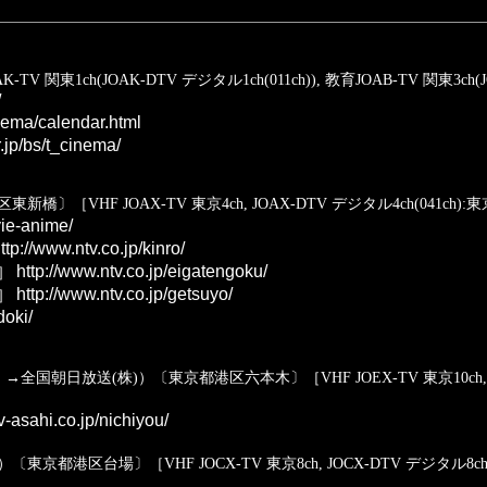
東1ch(JOAK-DTV デジタル1ch(011ch)), 教育JOAB-TV 関東3ch(JOA
/
inema/calendar.html
.jp/bs/t_cinema/
〕［VHF JOAX-TV 東京4ch, JOAX-DTV デジタル4ch(041ch)
vie-anime/
ttp://www.ntv.co.jp/kinro/
http://www.ntv.co.jp/eigatengoku/
］
http://www.ntv.co.jp/getsuyo/
］
doki/
国朝日放送(株)）〔東京都港区六本木〕［VHF JOEX-TV 東京10ch, JOE
v-asahi.co.jp/nichiyou/
京都港区台場〕［VHF JOCX-TV 東京8ch, JOCX-DTV デジタル8ch(