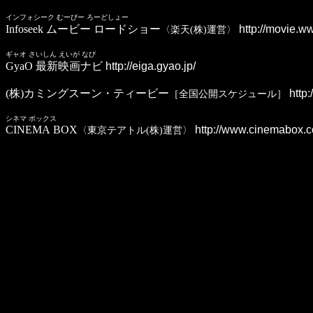
インフォシーク むーびー ろーどしょー
Infoseek ムービー ロードショー
http://movie.w
〈楽天(株)運営〉
ギャオ さいしん えいが なび
GyaO 最新映画ナビ
http://eiga.gyao.jp/
(株)カミングスーン・ティービー
http:/
［全国公開スケジュール］
シネマ ボックス
CINEMA BOX
http://www.cinemabox.
〈東京テアトル(株)運営〉