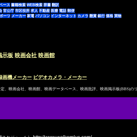
ベース
書籍検索
WEB検索
辞書
翻訳
会
官公庁
市区役所
求人
不動産
医療
電話
郵便
ポーツ
メーカー
家電
パソコン
インターネット
カメラ
懸賞
銀行
価格
買物
掲示板
映画会社
映画館
録画機メーカー
ビデオカメラ・メーカー
、映画会社、映画館、映画データベース、映画批評、映画掲示板(BBS)の