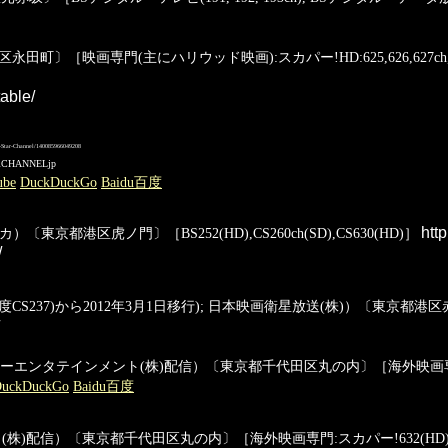
永田町〕［映画専門(主にハリウッド映画):スカパー!HD:625,626,627ch, スカパ
table/
-Channel/140085966049208
ARCHANNELjp
ube
DuckDuckGo
Baidu百度
http
東京都港区虎ノ門〕［BS252(HD),CS260ch(SD),CS630(HD)］
/
S237)から2012年3月1日移行); 日本映画衛星放送(株)）〔東京都港区赤
 ジュピターエンタテインメント(株)配信）〔東京都千代田区丸の内〕［海外映画専門:
uckDuckGo
Baidu百度
ント(株)配信）〔東京都千代田区丸の内〕［海外映画専門:スカパー!632(HD), ス