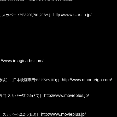
http://www.star-ch.jp/
ー!e2:BS200,201,202ch］
://www.imagica-bs.com/
http://www.nihon-eiga.com/
坂〕［日本映画専門:BS255ch(HD)］
http://www.movieplus.jp/
スカパー!312ch(SD)］
http://www.movieplus.jp/
カパー!e2:240(HD)］