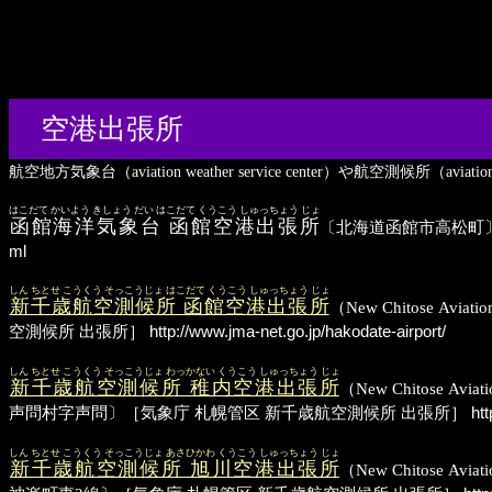
空港出張所
航空地方気象台（aviation weather service center）や航空測候所（a
はこだて かいよう きしょう だい はこだて くうこう しゅっちょう じょ
函館海洋気象台 函館空港出張所
〔北海道函館市高松町
ml
しん ちとせ こうくう そっこうじょ はこだて くうこう しゅっちょう じょ
新千歳航空測候所 函館空港出張所
（New Chitose Av
空測候所 出張所］
http://www.jma-net.go.jp/hakodate-airport/
しん ちとせ こうくう そっこうじょ わっかない くうこう しゅっちょう じょ
新千歳航空測候所 稚内空港出張所
（New Chitose A
声問村字声問〕［気象庁 札幌管区 新千歳航空測候所 出張所］
htt
しん ちとせ こうくう そっこうじょ あさひかわ くうこう しゅっちょう じょ
新千歳航空測候所 旭川空港出張所
（New Chitose A