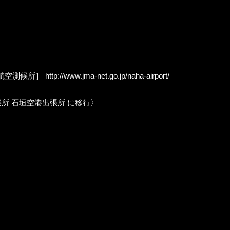
内 航空測候所］
http://www.jma-net.go.jp/naha-airport/
航空測候所 石垣空港出張所 に移行〉