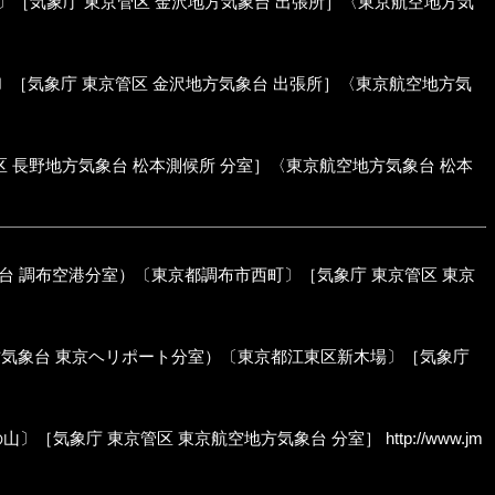
ch）〔石川県小松市浮柳町〕［気象庁 東京管区 金沢地方気象台 出張所］〈東京航空地方気
〔石川県輪島市三井町洲衛〕［気象庁 東京管区 金沢地方気象台 出張所］〈東京航空地方気
〕［気象庁 東京管区 長野地方気象台 松本測候所 分室］〈東京航空地方気象台 松本
h; 旧称:東京航空地方気象台 調布空港分室）〔東京都調布市西町〕［気象庁 東京管区 東京
anch; 旧称:東京航空地方気象台 東京ヘリポート分室）〔東京都江東区新木場〕［気象庁
東京都大島町元町字北の山〕［気象庁 東京管区 東京航空地方気象台 分室］
http://www.jm