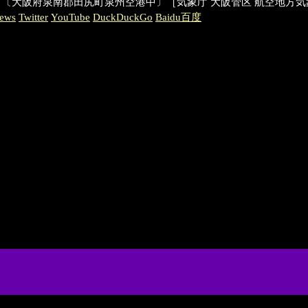
ervice Center）〔大阪府泉南郡田尻町泉州空港中〕［気象庁 大阪管区 航空地
ews
Twitter
YouTube
DuckDuckGo
Baidu百度