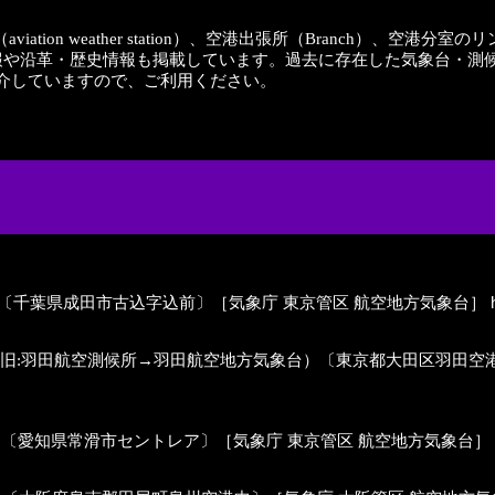
空測候所（aviation weather station）、空港出張所（Branch）
情報や沿革・歴史情報も掲載しています。過去に存在した気象台・測
介していますので、ご利用ください。
rvice Center）〔千葉県成田市古込字込前〕［気象庁 東京管区 航空地方気象台］
h
Service Center; 旧:羽田航空測候所→羽田航空地方気象台）〔東京都大
rvice Center）〔愛知県常滑市セントレア〕［気象庁 東京管区 航空地方気象台］