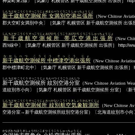
神楽町東2線〕［気象庁 札幌管区 新千歳航空測候所 出張所］
http
しん ちとせ こうくう そっこうじょ めまんべつ くうこう しゅっちょう じょ
新千歳航空測候所 女満別空港出張所
（New Chitose A
郡大空町女満別中央〕［気象庁 札幌管区 新千歳航空測候所 出張
しん ちとせ こうくう そっこうじょ おびひろ くうこう おびひろ くうこう しゅっちょう じょ
新千歳航空測候所 帯広空港出張所
（New Ch
西9線中〕［気象庁 札幌管区 新千歳航空測候所 出張所］
http://ww
なかしべつ こうくう そっこう じょ
新千歳航空測候所 中標津空港出張所
（New Chitose Av
郡中標津町北中〕［気象庁 札幌管区 新千歳航空測候所 出張所］
h
しん ちとせ こうくう そっこうじょ もんべつ くうこう ぶんしつ
新千歳航空測候所 紋別空港分室
（New Chitose Aviat
道紋別市小向〕［気象庁 札幌管区 新千歳航空測候所 分室］〈新千
しん ちとせ こうくう そっこうじょ わっかない こうくう きしょう かんそく じょ
新千歳航空測候所 紋別航空気象観測所
（New Chitose 
空港分室→新千歳航空測候所紋別空港分室）〔北海道紋別市小向〕
かなざわ ちほう きしょうだい こまつ くうこう しゅっちょう じょ