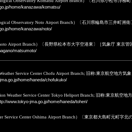
eteorological Observatory Komatsu Airport Bran
.go.jp/home/kanazawa/komatsu/
teorological Observatory Noto Airport Branch）
go.jp/home/kanazawa/noto/
tion Matsumoto Airport Branch）〔長野県松本市大字空港東
/nagano/matsumoto/
ion Weather Service Center Chofu Airport Branc
-jma.go.jp/home/haneda/chofukuko/
iation Weather Service Center Tokyo Heliport Br
tp://www.tokyo-jma.go.jp/home/haneda/toheri/
Weather Service Center Oshima Airport Branch）〔