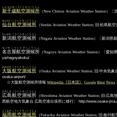
しん ちとせ こうくう そっこう じょ
新千歳航空測候所
（New Chitose Aviation Weathe
せんだい こうくう そっこう じょ
仙台航空測候所
（Sendai Aviation Weather Sta
にいがた こうくう そっこう じょ
新潟航空測候所
（Niigata Aviation Weather Stat
なごや こうくう そっこう じょ
名古屋航空測候所
（Nagoya Aviation Weather S
ya/nagoyakoku/
おおさか こうくう そっこう じょ
大阪航空測候所
（Osaka Aviation Weather St
osaka-airport/
☆大阪航空測候所情報
Wikipedia《日本語》
Google
Bing
News
ひろしま こうくう そっこう じょ
広島航空測候所
（Hiroshima Aviation Weathe
西航空地方気象台 広島空港出張所に移行〉
http://www.osaka-jma.
ふくおか こうくう そっこう じょ
福岡航空測候所
（Fukuoka Aviation Weather St