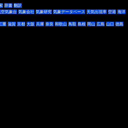
索
辞書
翻訳
航空気象台
気象会社
気象研究
気象データベース
天気出現率
空港
海洋
三重
滋賀
京都
大阪
兵庫
奈良
和歌山
鳥取
島根
岡山
広島
山口
徳島