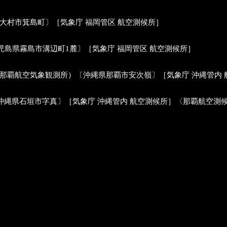
tion）〔長崎県大村市箕島町〕［気象庁 福岡管区 航空測候所］
Station）〔鹿児島県霧島市溝辺町1麓〕［気象庁 福岡管区 航空測候所］
on; 旧:中央気象台 那覇航空気象観測所）〔沖縄県那覇市安次嶺〕［気象庁 沖縄管
ther Station）〔沖縄県石垣市字真〕［気象庁 沖縄管内 航空測候所］〈那覇