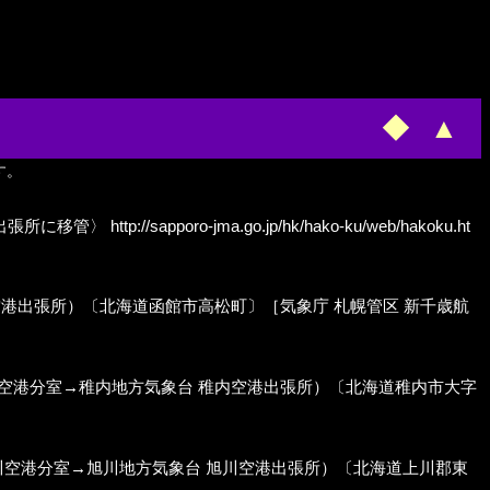
◆
▲
です。
出張所に移管〉
http://sapporo-jma.go.jp/hk/hako-ku/web/hakoku.ht
; 旧:函館海洋気象台 函館空港出張所）〔北海道函館市高松町〕［気象庁 札幌管区 新千歳航
h; 旧:稚内地方気象台 稚内空港分室→稚内地方気象台 稚内空港出張所）〔北海道稚内市大字
ch; 旧:旭川地方気象台 旭川空港分室→旭川地方気象台 旭川空港出張所）〔北海道上川郡東