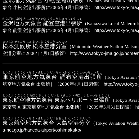
金沢地方気象台 小松空港出張所
（Kanazawa Local M
象台 小松空港出張所に2006年4月1日移管〉
http://www.tokyo-jma
かなざわ ちほう きしょうだい のと くうこう しゅっちょう じょ
金沢地方気象台 能登空港出張所
（Kanazawa Local Me
象台 能登空港出張所に2006年4月1日移管〉
http://www.tokyo-jma.
まつもと そっこう じょ まつもと くうこう ぶんしつ
松本測候所 松本空港分室
（Matumoto Weather Sta
空港分室に2006年4月1日移管〉
http://www.tokyo-jma.go.jp/home
とうきょう こうくう ちほう きしょう だい ちゅうふ くうこう しゅっちょう じょ
東京航空地方気象台 調布空港出張所
（Tokyo Aviat
航空地方気象台 出張所］〈2006年4月1日閉鎖〉
http://www.tokyo
とうきょう こうくう ちほう きしょう だい とうきょう へりぽーと しゅっちょう じょ
東京航空地方気象台 東京ヘリポート出張所
（Tokyo Av
東京管区 東京航空地方気象台 出張所］〈2009年3月31日閉鎖〉
ht
とうきょう こうくう ちほう きしょう だい おおしま くうこう ぶんしつ
東京航空地方気象台 大島空港分室
（Tokyo Aviation 
a-net.go.jp/haneda-airport/oshimakuko/