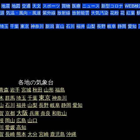
地震
地図
交通
天文
スポーツ
買物
医療
ニュース
新型コロナ
WEB検
源
気温・風向・風速
紫外線
放射線
放射能雲
大気汚染
花粉
花
紅葉
埼玉
千葉
東京
神奈川
新潟
富山
石川
福井
山梨
長野
岐阜
静岡
愛知
地の気象台
青森
岩手
宮城
秋田
山形
福島
東京
木
群馬
埼玉
千葉
神奈川
山
石川
福井
山梨
長野
岐阜
静岡
愛知
大阪
賀
京都
兵庫
奈良
和歌山
根
岡山
広島
山口
川
愛媛
高知
賀
長崎
熊本
大分
宮崎
鹿児島
沖縄