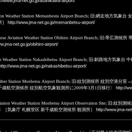
://www.jma-net.go.jp/asahikawa-airport/
viation Weather Station Memanbestu Airport Bra
所］
http://www.jma-net.go.jp/memanbetsu-airport/
itose Aviation Weather Station Obihiro Airport B
w.jma-net.go.jp/obihiro-airport/
iation Weather Station Nakashibetsu Airport Bra
ttp://www.jma-net.go.jp/nakashibetsu-airport/
ion Weather Station Monbetsu Airport Branch; 旧
歳航空測候所 紋別航空気象観測所に2009年3月1日移行〉
http://w
Aviation Weather Station Monbetsu Airport Observa
［気象庁 札幌管区 新千歳航空測候所 観測所］
http://www.jma-net