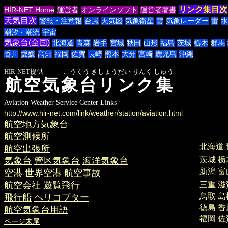
リンク集目次
HIR-NET Home
運営者
オンラインソフト
運営者著書
天気目次
警報・注意報
台風
天気図
気象衛星
雲
気象レーダー
雷
水
潮汐・潮流
宇宙
気象台(全国)
北海道
青森
岩手
宮城
秋田
山形
福島
茨城
栃木
群馬
香川
愛媛
高知
福岡
佐賀
長崎
熊本
大分
宮崎
鹿児島
沖縄
HIR-NET提供 こうくう きしょうだい りんく しゅう
航空気象台リンク集
Aviation Weather Service Center Links
http://www.hir-net.com/link/weather/station/aviation.html
航空地方気象台
各
航空測候所
北海道
航空出張所
茨城
栃
気象台
管区気象台
海洋気象台
新潟
富
空港
世界空港
航空事故
航空会社
遊覧飛行
三重
滋
鳥取
島
飛行船
ヘリコプター
徳島
香
航空気象台用語
福岡
佐
ページ末尾