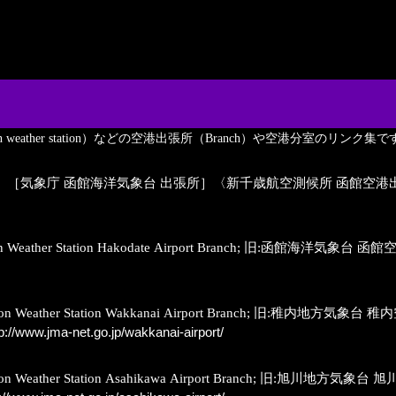
viation weather station）などの空港出張所（Branch）や空港分室のリンク集
〕［気象庁 函館海洋気象台 出張所］〈新千歳航空測候所 函館空港
iation Weather Station Hakodate Airport Branch
viation Weather Station Wakkanai Airport Branc
p://www.jma-net.go.jp/wakkanai-airport/
viation Weather Station Asahikawa Airport Bran