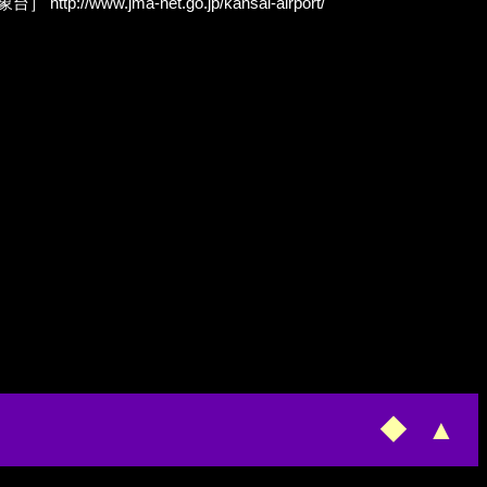
方気象台］
http://www.jma-net.go.jp/kansai-airport/
◆
▲