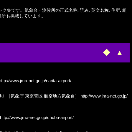
、空港分室のリンク集です。気象台・測候所の正式名称, 読み, 英文名称, 住所, 組
候所も掲載しています。
◆
▲
ttp://www.jma-net.go.jp/narita-airport/
田区羽田空港〕［気象庁 東京管区 航空地方気象台］
http://www.jma-net.go.jp/
http://www.jma-net.go.jp/chubu-airport/