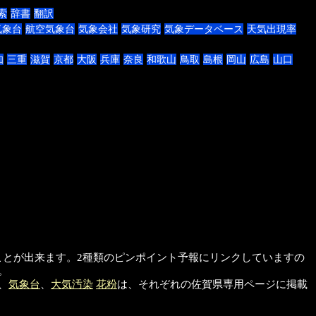
索
辞書
翻訳
気象台
航空気象台
気象会社
気象研究
気象データベース
天気出現率
知
三重
滋賀
京都
大阪
兵庫
奈良
和歌山
鳥取
島根
岡山
広島
山口
見ることが出来ます。2種類のピンポイント予報にリンクしていますの
。
、
気象台
、
大気汚染
花粉
は、それぞれの佐賀県専用ページに掲載