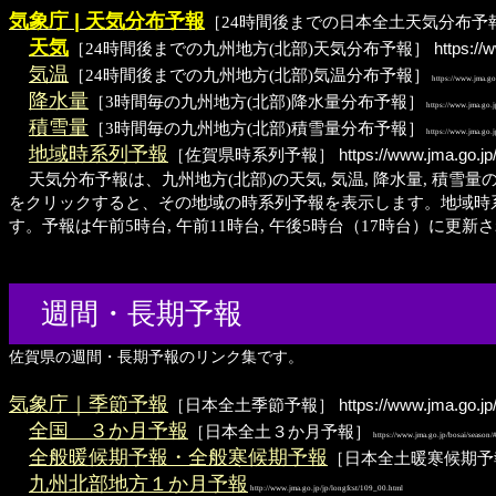
気象庁 | 天気分布予報
［24時間後までの日本全土天気分布予
天気
［24時間後までの九州地方(北部)天気分布予報］
https://
気温
［24時間後までの九州地方(北部)気温分布予報］
https://www.jma.go
降水量
［3時間毎の九州地方(北部)降水量分布予報］
https://www.jma.go.j
積雪量
［3時間毎の九州地方(北部)積雪量分布予報］
https://www.jma.go.j
地域時系列予報
［佐賀県時系列予報］
https://www.jma.go.j
天気分布予報は、九州地方(北部)の天気, 気温, 降水量, 積雪
をクリックすると、その地域の時系列予報を表示します。地域時系列
す。予報は午前5時台, 午前11時台, 午後5時台（17時台）に更新
週間・長期予報
佐賀県の週間・長期予報のリンク集です。
気象庁｜季節予報
［日本全土季節予報］
https://www.jma.go.j
全国 ３か月予報
［日本全土３か月予報］
https://www.jma.go.jp/bosai/season
全般暖候期予報・全般寒候期予報
［日本全土暖寒候期予
九州北部地方１か月予報
http://www.jma.go.jp/jp/longfcst/109_00.html