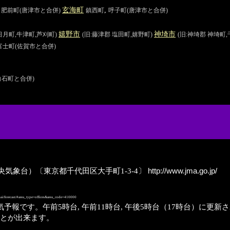
,
玄海
町
,
肥前町
(唐津市と合併)
鎮西町
呼子町
(唐津市と合併)
嬉野
市
神埼
市
日月町,牛津町,芦刈町)
(旧:藤津郡 塩田町,嬉野町)
(旧:神埼郡 神埼町
富士町
(佐賀市と合併)
白石町と合併)
京気象台→中央気象台）〔東京都千代田区大手町1-3-4〕
http://www.jma.go.jp/
ai/forecast/#area_type=offices&area_code=410000
予報です。午前5時台, 午前11時台, 午後5時台（17時台）に更
ことが出来ます。