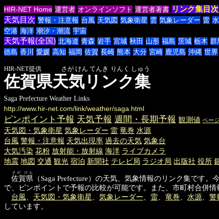
リンク集目次
HIR-NET Home
運営者
オンラインソフト
運営者著書
天気目次
警報・注意報
台風
天気図
気象衛星
雲
気象レーダー
雷
水
空港
海洋
潮汐・潮流
宇宙
天気予報(全国)
北海道
青森
岩手
宮城
秋田
山形
福島
茨城
栃木
群
徳島
香川
愛媛
高知
福岡
佐賀
長崎
熊本
大分
宮崎
鹿児島
沖縄
世界
HIR-NET提供 さが けん てんき りんく しゅう
佐賀県天気リンク集
Saga Prefecture Weather Links
http://www.hir-net.com/link/weather/saga.html
ピンポイント予報
天気予報
週間・長期予報
観測値
ペー
天気図・気象衛星
気象レーダー
雷
竜巻
水源
台風
警報・注意報
天気出現率
過去の天気
気象台
大気汚染
花粉
放射能・放射線
海洋
ライブカメラ
地震
地図
交通
観光
宿泊
新聞社
テレビ局
ラジオ局
出版社
役所
さが けん
佐賀県
（Saga Prefecture）の天気、気象情報のリン
で、ピンポイントで予報の比較が可能です。また、市町村合併情
台風
、
天気図・気象衛星
、
気象レーダー
、
雷
、
竜巻
、
水源
、
警
しています。