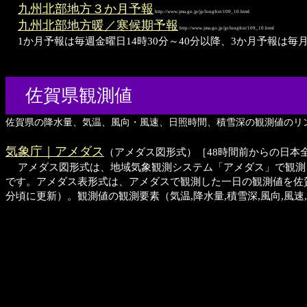
九州北部地方３か月予報
http://www.jma.go.jp/jp/longfcst/109_10.html
九州北部地方暖／寒候期予報
http://www.jma.go.jp/jp/longfcst/109_10.html
1か月予報は毎週金曜日14時30分～40分以降、3か月予報は毎
佐賀県観測値
佐賀県の降水量、気温、風向・風速、日照時間、積雪深の観測値のリ
気象庁｜アメダス
（アメダス図形式）［48時間前からの日本
アメダス図形式は、地域気象観測システム「アメダス」で観測した
です。アメダス表形式は、アメダスで観測した一日の観測値を佐
分頃に更新）。観測値の観測要素（気温,降水量,積雪深,風向,風