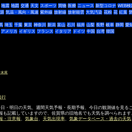
地震
地図
交通
天文
スポーツ
買物
医療
ニュース
新型コロナ
WEB検
源
気温・風向・風速
紫外線
放射線
放射能雲
大気汚染
花粉
花
紅葉
馬
埼玉
千葉
東京
神奈川
新潟
富山
石川
福井
山梨
長野
岐阜
静岡
愛
アメリカ
イギリス
フランス
イタリア
ドイツ
中国
台湾
韓国
ジ末尾
銀行
ク集です。今日・明日の天気、週間天気予報・長期予報、今日の観測値を
報も記載していますので、佐賀県の旧地名でも天気を調べられます
報・注意報
、
気象台
、
天気出現率
、
気象データベース・過去の天気