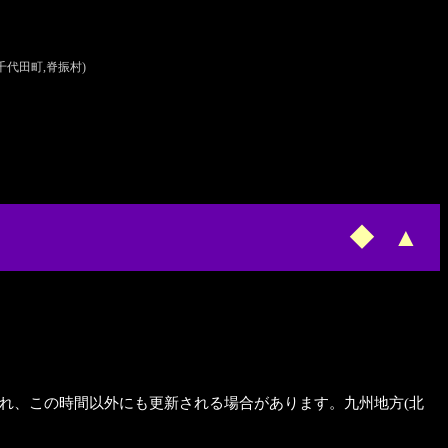
,千代田町,脊振村)
◆
▲
新され、この時間以外にも更新される場合があります。九州地方(北