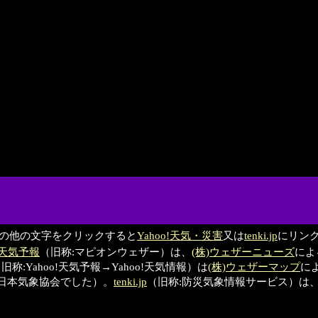
の他の文字をクリックすると
Yahoo!天気・災害
又は
tenki.jp
にリン
on天気予報
（旧称:マピオンウェザー）は、
(株)ウェザーニューズ
によ
旧称:Yahoo!天気予報→Yahoo!天気情報）は
(株)ウェザーマップ
によ
財)日本気象協会でした）。
tenki.jp
（旧称:防災気象情報サービス）は