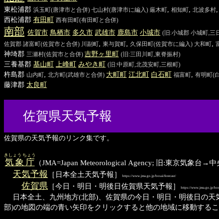
東松浦郡
,
,
浜玉町
(唐津市と合併)
七山村
(唐津市に編入)
厳木町
相知町
北波多村
西松浦郡
有田
町
西有田町
(有田町と合併)
南部
佐賀
市
鳥栖
市
多久
市
武雄
市
鹿島
市
小城
市
(旧:小城郡 小城町,三
,
,
,
佐賀郡
諸富町
(佐賀市と合併)
川副町
東与賀町
久保田町
(佐賀市に編入)
大和町
神埼郡
吉野ヶ里
町
三瀬村
(佐賀市と合併)
(旧:三田川町,東脊振村)
三養基郡
基山
町
上峰
町
みやき
町
(旧:中原町,北茂安町,三根町)
杵島郡
,
大町
町
江北
町
白石
町
,
山内町
北方町
(武雄市と合併)
福富町
有明町
(
藤津郡
太良
町
佐賀県天気予報
佐賀県の天気予報のリンク集です。
きしょう ちょう
気象庁
（JMA=Japan Meteorological Agency; 旧:東
天気予報
［日本全土天気予報］
https://www.jma.go.jp/bosai/forecast/
佐賀県
［今日・明日・明後日佐賀県天気予報］
https://www.jma.go.jp/bos
日本全土、九州地方(北部)、佐賀県の今日・明日・明後日の天気
部)の地図の端の青い矢印をクリックすると他の地域に移動する