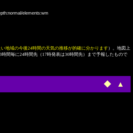
depth:normal/elements:wm
たい地域の今後24時間の天気の推移が的確に分かります
）。地図上
時間毎に24時間先（17時発表は30時間先）まで予報したもので
◆
▲