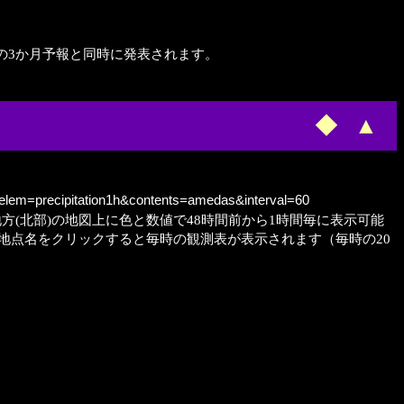
9月の3か月予報と同時に発表されます。
◆
▲
&elem=precipitation1h&contents=amedas&interval=60
地方(北部)の地図上に色と数値で48時間前から1時間毎に表示可能
地点名をクリックすると毎時の観測表が表示されます（毎時の20