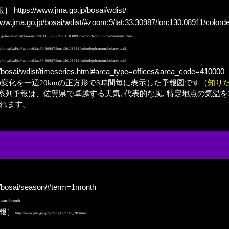
報］
https://www.jma.go.jp/bosai/wdist/
www.jma.go.jp/bosai/wdist/#zoom:9/lat:33.30987/lon:130.08911/color
.jp/bosai/wdist/#zoom:9/lat:33.30987/lon:130.08911/colordepth:normal/elements:temp
p/bosai/wdist/#zoom:9/lat:33.30987/lon:130.08911/colordepth:normal/elements:r3
p/bosai/wdist/#zoom:9/lat:33.30987/lon:130.08911/colordepth:normal/elements:s3
p/bosai/wdist/timeseries.html#area_type=offices&area_code=410000
量の変化を一辺20kmの正方形で3時間毎に表示した予報図です（
知り
予報は、佐賀県で卓越する天気, 代表的な風, 特定地点の気温を3
されます。
p/bosai/season/#term=1month
/#term=3month
報］
http://www.jma.go.jp/jp/longfcst/001_20.html