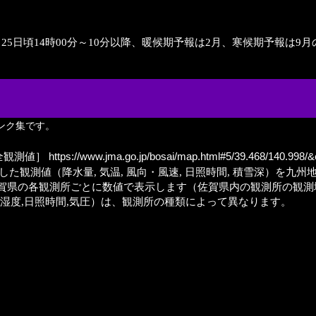
月25日頃14時00分～10分以降、暖候期予報は2月、寒候期予報は
ンク集です。
全観測値］
https://www.jma.go.jp/bosai/map.html#5/39.468/140.998/
観測値（降水量, 気温, 風向・風速, 日照時間, 積雪深）を九州
賀県の各観測所ごとに数値で表示します（佐賀県内の観測所の観測
速,湿度,日照時間,気圧）は、観測所の種類によって異なります。