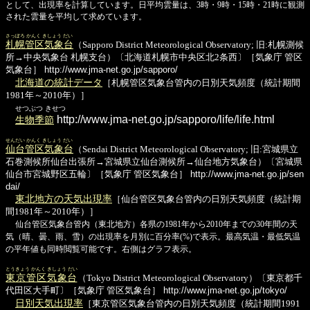
として、出現率を計算しています。日平均雲量は、3時・9時・15時・21時に観測
された雲量を平均して求めています。
さっぽろ かんく きしょう だい
札幌管区気象台
（Sapporo District Meteorological Observatory; 旧:札幌測候
所→中央気象台 札幌支台）〔北海道札幌市中央区北2条西〕［気象庁 管区
気象台］
http://www.jma-net.go.jp/sapporo/
北海道の統計データ
［札幌管区気象台管内の日別天気頻度（統計期間
1981年～2010年）］
せつぶつ きせつ
http://www.jma-net.go.jp/sapporo/life/life.html
生物季節
せんだい かんく きしょう だい
仙台管区気象台
（Sendai District Meteorological Observatory; 旧:宮城県立
石巻測候所仙台出張所→宮城県立仙台測候所→仙台地方気象台）〔宮城県
仙台市宮城野区五輪〕［気象庁 管区気象台］
http://www.jma-net.go.jp/sen
dai/
東北地方の天気出現率
［仙台管区気象台管内の日別天気頻度（統計期
間1981年～2010年）］
仙台管区気象台管内（東北地方）各県の1981年から2010年までの30年間の天
気（晴、曇、雨、雪）の出現率を月別に百分率(%)で表示。最高気温・最低気温
の平年値も同時閲覧可能です。右側はグラフ表示。
とうきょう かんく きしょう だい
東京管区気象台
（Tokyo District Meteorological Observatory）〔東京都千
代田区大手町〕［気象庁 管区気象台］
http://www.jma-net.go.jp/tokyo/
日別天気出現率
［東京管区気象台管内の日別天気頻度（統計期間1991