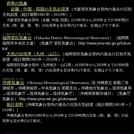
府県の気象
近畿・中国・四国の天気出現率
［大阪管区気象台管内の過去の日別
天気頻度（統計期間1981年～2010年）］
大阪管区気象台管内（近畿, 中国, 四国）の1981年から2010年までの30年間の
天気（晴、曇、雨、雪）の出現率を百分率(%)で表示。右側はグラフ表示。
ふくおか かんく きしょう だい
福岡管区気象台
（Fukuoka District Meteorological Observatory）〔福岡県
福岡市中央区大濠〕［気象庁 管区気象台］
http://www.jma-net.go.jp/fukuo
ka/
天気の出現率（九州・山口）
［福岡管区気象台管内の過去の日別天気
頻度（統計期間1981年～2010年）］
福岡管区気象台管内（九州地方・山口県）の1981年から2010年までの30年間
の天気（晴、曇、雨、雪）の出現率を百分率(%)で表示。左側はグラフ表示。
おきなわ きしょう だい
沖縄気象台
（Okinawa Meteorological Observatory; 旧:沖縄県立 那覇二等
測候所→沖縄測候所→中央気象台 那覇支台→沖縄地方気象台→琉球気象局
→琉球気象庁→琉球気象台→琉球気象庁）〔沖縄県那覇市樋川〕［気象庁
気象台］
http://www.jma-net.go.jp/okinawa/
統計資料
［沖縄気象台管内の過去の日別天気頻度（統計期間1981年～2
010年）］
沖縄気象台管内の1981年から2010年までの30年間の天気（晴、曇、雨）の出
現率を百分率(%)で表示。