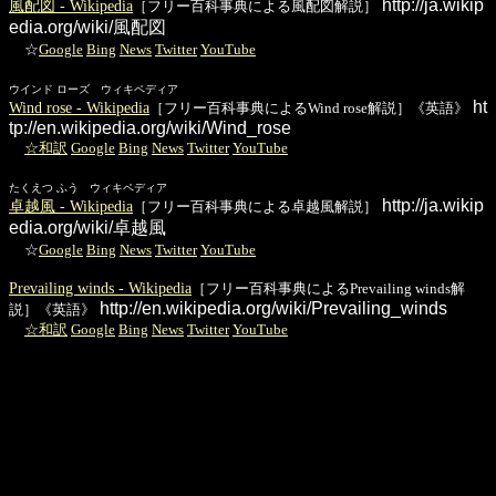
http://ja.wikip
風配図 - Wikipedia
［フリー百科事典による風配図解説］
edia.org/wiki/風配図
☆
Google
Bing
News
Twitter
YouTube
ウインド ローズ ウィキペディア
ht
Wind rose - Wikipedia
［フリー百科事典によるWind rose解説］《英語》
tp://en.wikipedia.org/wiki/Wind_rose
☆和訳
Google
Bing
News
Twitter
YouTube
たくえつ ふう ウィキペディア
http://ja.wikip
卓越風 - Wikipedia
［フリー百科事典による卓越風解説］
edia.org/wiki/卓越風
☆
Google
Bing
News
Twitter
YouTube
Prevailing winds - Wikipedia
［フリー百科事典によるPrevailing winds解
http://en.wikipedia.org/wiki/Prevailing_winds
説］《英語》
☆和訳
Google
Bing
News
Twitter
YouTube