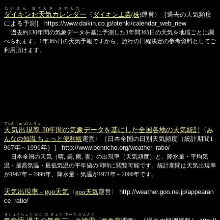
だいきん おてんき かれんだー
ダイキンお天気カレンダー
〈
ダイキン工業(株)
運営〉［過去の天気頻度
による予測］
https://www.daikin.co.jp/otenki/calendar_web_new
過去約130年間の気象データを基に予測した1年間365日の天気を地域ごとに調
べられます。1年365日の天気予報ですから、旅行の日程決定の参考資料としてご
利用頂けます。
てんき しゅつげん りつ
天気出現率
30年間の気象データを基にした全国各地の天気統計
〈
み
んなの知識 ちょっと便利帳
運営〉［日本全国の日別天気頻度（統計期間1
967年～1996年）］
http://www.benricho.org/weather_ratio/
日本全国の天気（晴, 曇, 雨, 雪）の出現率（天気頻度）と、降水量・平均気
温・最高気温・最低気温の平年値の同時に閲覧可能です。統計期間は天気出現率
が1967年～1996年、降水量・気温が1971年～2000年です。
天気出現率 - goo天気
〈
goo天気
運営〉
http://weather.goo.ne.jp/appearan
ce_ratio/
きしょうちょう かこ の きょう でーた けんさく