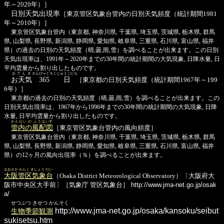
年～2020年）］
日別天気出現率
［東京管区気象台管内の日別天気頻度（統計期間1981
年～2010年）］
東京管区気象台管内（東京都, 神奈川県, 千葉県, 埼玉県, 茨城県, 栃木県, 群馬
県, 山梨県, 長野県, 新潟県, 静岡県, 愛知県, 岐阜県, 三重県, 石川県, 富山県, 福井
県）の過去の日別の天気頻度（晴,曇,雨,雪）を調べることが出来ます。この日別
天気出現率は、1991年～2020年までの30年間の統計期間の大気現象, 日降水量, 日
平均雲量から割り出したものです。
おてんき
さんびゃくろくじゅうごにち
お天気
365日
［東京都の日別天気頻度（統計期間1967年～199
6年）］
東京都の過去の日別の天気頻度（晴,曇,雨,雪）を調べることが出来ます。この
日別天気出現率は、1967年から1996年までの30年間の統計期間の大気現象, 日降
水量, 日平均雲量から割り出したものです。
かんない の ふうはいず
管内の風配図
［東京管区気象台管内の風向頻度］
東京管区気象台管内（東京都, 神奈川県, 千葉県, 埼玉県, 茨城県, 栃木県, 群馬
県, 山梨県, 長野県, 新潟県, 静岡県, 愛知県, 岐阜県, 三重県, 石川県, 富山県, 福井
県）の12ヶ月の風向出現率（％）を調べることが出来ます。
おおさか かんく きしょう だい
大阪管区気象台
（Osaka District Meteorological Observatory）〔大阪府大
阪市中央区大手前〕［気象庁 管区気象台］
http://www.jma-net.go.jp/osak
a/
せつぶつ きせつ かんそく
http://www.jma-net.go.jp/osaka/kansoku/seibut
生物季節観測
sukisetsu.htm