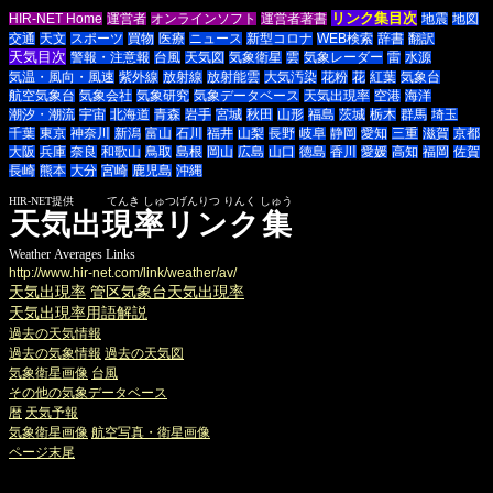
リンク集目次
HIR-NET Home
運営者
オンラインソフト
運営者著書
地震
地図
交通
天文
スポーツ
買物
医療
ニュース
新型コロナ
WEB検索
辞書
翻訳
天気目次
警報・注意報
台風
天気図
気象衛星
雲
気象レーダー
雷
水源
気温・風向・風速
紫外線
放射線
放射能雲
大気汚染
花粉
花
紅葉
気象台
航空気象台
気象会社
気象研究
気象データベース
天気出現率
空港
海洋
潮汐・潮流
宇宙
北海道
青森
岩手
宮城
秋田
山形
福島
茨城
栃木
群馬
埼玉
千葉
東京
神奈川
新潟
富山
石川
福井
山梨
長野
岐阜
静岡
愛知
三重
滋賀
京都
大阪
兵庫
奈良
和歌山
鳥取
島根
岡山
広島
山口
徳島
香川
愛媛
高知
福岡
佐賀
長崎
熊本
大分
宮崎
鹿児島
沖縄
HIR-NET提供 てんき しゅつげんりつ りんく しゅう
天気出現率リンク集
Weather Averages Links
http://www.hir-net.com/link/weather/av/
天気出現率
管区気象台天気出現率
天気出現率用語解説
過去の天気情報
過去の気象情報
過去の天気図
気象衛星画像
台風
その他の気象データベース
暦
天気予報
気象衛星画像
航空写真・衛星画像
ページ末尾