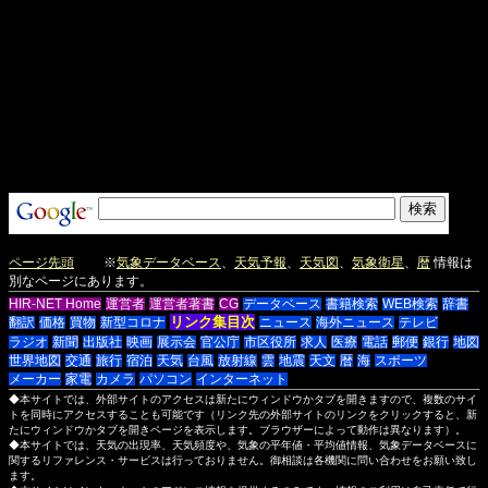
ページ先頭
※
気象データベース
、
天気予報
、
天気図
、
気象衛星
、
暦
情報は
別なページにあります。
HIR-NET Home
運営者
運営者著書
CG
データベース
書籍検索
WEB検索
辞書
リンク集目次
翻訳
価格
買物
新型コロナ
ニュース
海外ニュース
テレビ
ラジオ
新聞
出版社
映画
展示会
官公庁
市区役所
求人
医療
電話
郵便
銀行
地図
世界地図
交通
旅行
宿泊
天気
台風
放射線
雲
地震
天文
暦
海
スポーツ
メーカー
家電
カメラ
パソコン
インターネット
◆本サイトでは、外部サイトのアクセスは新たにウィンドウかタブを開きますので、複数のサイ
トを同時にアクセスすることも可能です（リンク先の外部サイトのリンクをクリックすると、新
たにウィンドウかタブを開きページを表示します。ブラウザーによって動作は異なります）。
◆本サイトでは、天気の出現率、天気頻度や、気象の平年値・平均値情報、気象データベースに
関するリファレンス・サービスは行っておりません。御相談は各機関に問い合わせをお願い致し
ます。