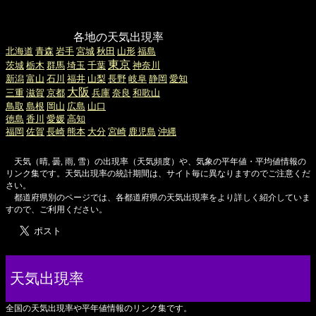
各地の天気出現率
北海道
青森
岩手
宮城
秋田
山形
福島
東京
茨城
栃木
群馬
埼玉
千葉
神奈川
新潟
富山
石川
福井
山梨
長野
岐阜
静岡
愛知
大阪
三重
滋賀
京都
兵庫
奈良
和歌山
鳥取
島根
岡山
広島
山口
徳島
香川
愛媛
高知
福岡
佐賀
長崎
熊本
大分
宮崎
鹿児島
沖縄
天気（晴, 曇, 雨, 雪）の出現率（天気頻度）や、気象の平年値・平均値情報の
リンク集です。天気出現率の統計期間は、サイト毎に異なりますのでご注意くだ
さい。
都道府県別のページでは、各都道府県の天気出現率をより詳しく紹介していま
すので、ご利用ください。
天気出現率
全国の天気出現率や平年値情報のリンク集です。