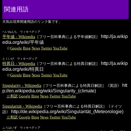
関連用語
天気出現率関連用語のリンク集です。
へいねんち ウィキペディア
http://ja.wikip
平年値 - Wikipedia
［フリー百科事典による平年値解説］
edia.org/wiki/平年値
☆
Google
Bing
News
Twitter
YouTube
とくいび ウィキペディア
http://ja.wikip
特異日 - Wikipedia
［フリー百科事典による特異日解説］
edia.org/wiki/特異日
☆
Google
Bing
News
Twitter
YouTube
htt
Singularity - Wikipedia
［フリー百科事典による特異日解説］《英語》
p://en.wikipedia.org/wiki/Singularity_(climate)
☆和訳
Google
Bing
News
Twitter
YouTube
Singularität - Wikipedia
［フリー百科事典による特異日解説］《ドイツ
http://de.wikipedia.org/wiki/Singularität_(Meteorologie)
語》
☆和訳
Google
Bing
News
Twitter
YouTube
ふうはいず ウィキペディア