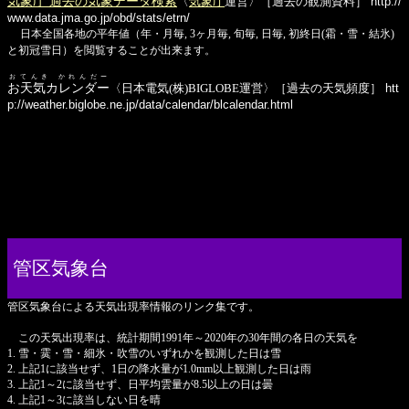
気象庁 過去の気象データ検索
〈
気象庁
運営〉［過去の観測資料］
http://
www.data.jma.go.jp/obd/stats/etrn/
日本全国各地の平年値（年・月毎, 3ヶ月毎, 旬毎, 日毎, 初終日(霜・雪・結氷)
と初冠雪日）を閲覧することが出来ます。
おてんき かれんだー
お天気カレンダー
〈日本電気(株)BIGLOBE運営〉［過去の天気頻度］
htt
p://weather.biglobe.ne.jp/data/calendar/blcalendar.html
管区気象台
管区気象台による天気出現率情報のリンク集です。
この天気出現率は、統計期間1991年～2020年の30年間の各日の天気を
1. 雪・霙・雪・細氷・吹雪のいずれかを観測した日は雪
2. 上記1に該当せず、1日の降水量が1.0mm以上観測した日は雨
3. 上記1～2に該当せず、日平均雲量が8.5以上の日は曇
4. 上記1～3に該当しない日を晴