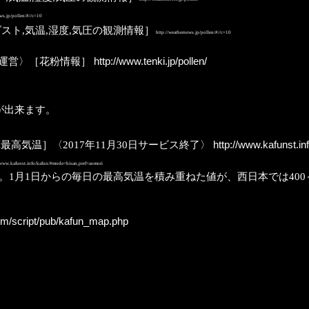
ws.jp/pollen/#//c=10
スト,気温,湿度,気圧の観測情報］
http://weathernews.jp/pollen/#//c=10
運営〉［花粉情報］
http://www.tenki.jp/pollen/
が出来ます。
高気温］〈2017年11月30日サービス終了〉
http://www.kafunst.inf
/www.kafunst.info/kafun/#mode=hisan,pref=aomori
月1日からの毎日の最高気温を積み重ねた値が、西日本では400～5
om/script/pub/kafun_map.php