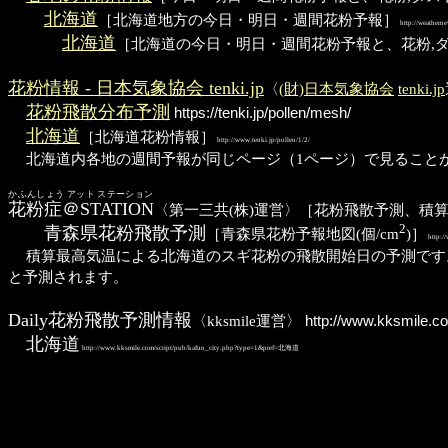
北海道
［北海道地方の今日・明日・週間花粉予報］
http://weatherne
北海道
［北海道の今日・明日・週間花粉予報と、花粉,ダ
花粉情報 - 日本気象協会 tenki.jp
〈
(財)日本気象協会
tenki.jp
花粉飛散分布予測
https://tenki.jp/pollen/mesh/
北海道
［北海道花粉情報］
http://www.tenki.jp/pollen/1/2/
北海道内各地の週間予報が同じページ（1ページ）で見ること
かふんしょう アット ステーション
花粉症＠STATION
〈第一三共(株)運営〉［花粉飛散予測、積算最
2
青森県花粉飛散予測
［青森県花粉予報地図(個/cm
)］
http:/
積算最高気温による北海道のスギ花粉の飛散開始日の予測です。1
と予測されます。
Daily花粉飛散予測情報
〈kksmile運営〉
http://www.kksmile.c
北海道
http://www.kksmile.com/script/pub/kafun_city.php?type=1&pref=北海道