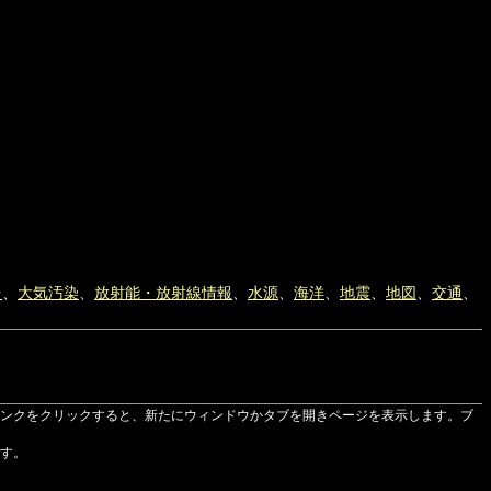
台
、
大気汚染
、
放射能・放射線情報
、
水源
、
海洋
、
地震
、
地図
、
交通
、
ンクをクリックすると、新たにウィンドウかタブを開きページを表示します。ブ
す。