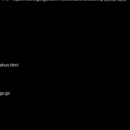
kahun.html
go.jp/