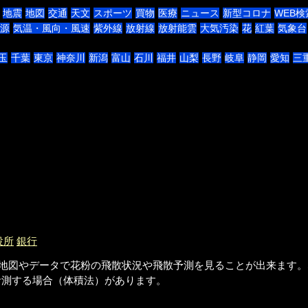
地震
地図
交通
天文
スポーツ
買物
医療
ニュース
新型コロナ
WEB検
源
気温・風向・風速
紫外線
放射線
放射能雲
大気汚染
花
紅葉
気象台
玉
千葉
東京
神奈川
新潟
富山
石川
福井
山梨
長野
岐阜
静岡
愛知
三
役所
銀行
です。地図やデータで花粉の飛散状況や飛散予測を見ることが出来ます
計測する場合（体積法）があります。