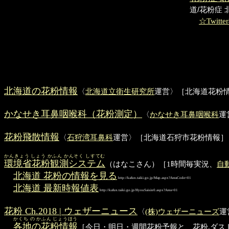
道/花粉症 北海
☆Twitt
北海道の花粉情報
〈
北海道立衛生研究所
運営〉［北海道花粉
かなせき耳鼻咽喉科（花粉測定）
〈
かなせき耳鼻咽喉科
運
花粉飛散情報
〈
石狩湾耳鼻科
運営〉［北海道石狩市花粉情報］
かんきょう しょう かふん かんそく しすてむ
環境省花粉観測システム
（はなこさん）［1時間毎実況、
自
北海道 花粉の情報を見る
http://kafun.taiki.go.jp/Map.aspx?AreaCode=01
北海道 最新時報値表
http://kafun.taiki.go.jp/HyouSaisin0.aspx?Area=01
花粉 Ch.2018 | ウェザーニュース
〈
(株)ウェザーニューズ
運
かくち の かふん じょうほう
各地の花粉情報
［今日・明日・週間花粉予報と、花粉,ダスト