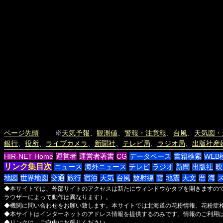
ページ先頭
※
天気予報
、
観測値
、
警報・注意報
、
台風
、
天気図・
銀行
、
役所
、
ライブカメラ
、
新聞社
、
テレビ局
、
ラジオ局
、
出版社
産
HIR-NET Home
運営者
運営者著書
CG
データベース
書籍検索
WEB
リンク集目次
ニュース
海外ニュース
テレビ
ラジオ
新聞
出版社
映
地図
世界地図
交通
旅行
宿泊
天気
台風
放射線
雲
地震
天文
暦
海
◆本サイトでは、外部サイトのアクセスは新たにウィンドウかタブを開きますの
ラウザーによって動作は異なります）。
◆機関に問い合わせをお願い致します。本サイトでは北海道の花粉情報、花粉症
◆本サイトはインターネットのアドレス情報を提供するのみです。情報のご利用
◆リンクは、ご自由にお張りください。