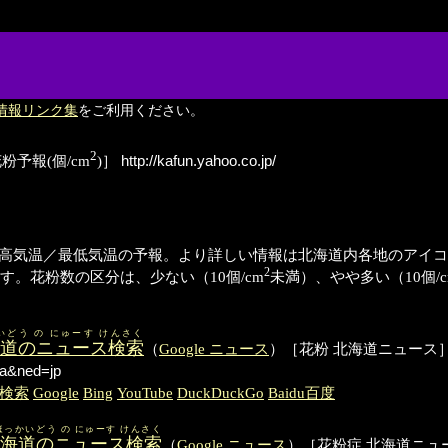
情報リンク集
をご利用ください。
2
予報(個/cm
)］
http://kafun.yahoo.co.jp/
高気温／最低気温の予報。より詳しい情報は北海道内各地のアイコ
2
す。花粉数の区分は、少ない（10個/cm
未満）、やや多い（10個/c
いどう の にゅーす けんさく
海道のニュース検索
（
Google ニュース
）［花粉 北海道ニュース
a&ned=jp
er検索
Google
Bing
YouTube
DuckDuckGo
Baidu百度
ほっかいどう の にゅーす けんさく
北海道のニュース検索
（
Google ニュース
）［花粉症 北海道ニュ