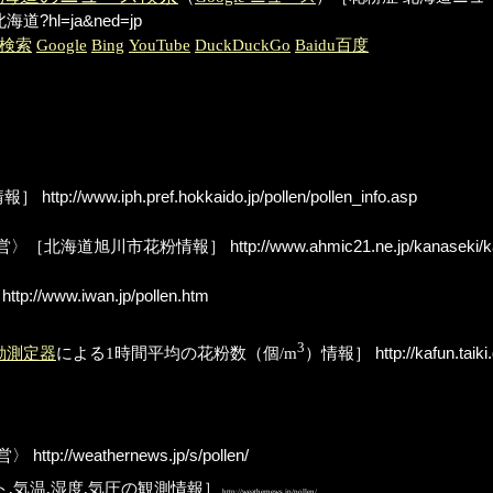
道?hl=ja&ned=jp
er検索
Google
Bing
YouTube
DuckDuckGo
Baidu百度
情報］
http://www.iph.pref.hokkaido.jp/pollen/pollen_info.asp
営〉［北海道旭川市花粉情報］
http://www.ahmic21.ne.jp/kanaseki/
http://www.iwan.jp/pollen.htm
3
動測定器
による1時間平均の花粉数（個/m
）情報］
http://kafun.taiki.
営〉
http://weathernews.jp/s/pollen/
,気温,湿度,気圧の観測情報］
http://weathernews.jp/pollen/