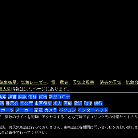
気象衛星
、
気象レーダー
、
雷
、
竜巻
、
天気出現率
、
過去の天気
、
気象
婦人科
情報は別なページにあります。
検索
辞書
翻訳
価格
買物
新型コロナ
画
展示会
官公庁
市区役所
求人
医療
電話
郵便
銀行
スポーツ
メーカー
家電
カメラ
パソコン
インターネット
で、複数のサイトを同時にアクセスすることも可能です（リンク先の外部サイトのリ
相談、お天気相談は行っておりません。御相談は各機関に問い合わせをお願い致しま
は自己責任で行ってください。