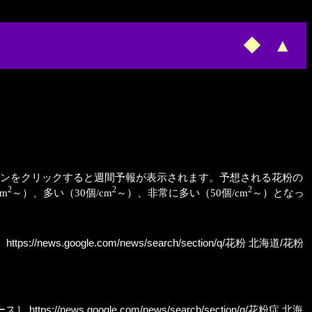
◆
▲
ンをクリックすると週間予報が表示されます。予想される花粉の
2
2
2
m
～）、多い（30個/cm
～）、非常に多い（50個/cm
～）となっ
］
https://news.google.com/news/search/section/q/花粉 北海道/花粉
ース］
https://news.google.com/news/search/section/q/花粉症 北海