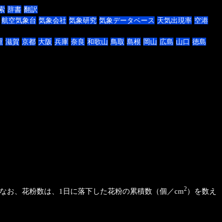
索
辞書
翻訳
航空気象台
気象会社
気象研究
気象データベース
天気出現率
空港
重
滋賀
京都
大阪
兵庫
奈良
和歌山
鳥取
島根
岡山
広島
山口
徳島
2
。なお、花粉数は、1日に落下した花粉の累積数（個／cm
）を数え