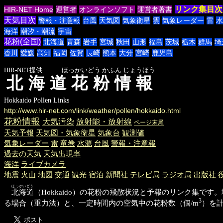
リンク集目次
HIR-NET Home
運営者
オンラインソフト
運営者著書
天気目次
警報・注意報
台風
天気図
気象衛星
雲
気象レーダー
雷
水
海洋
潮汐・潮流
宇宙
花粉(全国)
北海道
青森
岩手
宮城
秋田
山形
福島
茨城
栃木
群馬
埼
香川
愛媛
高知
福岡
佐賀
長崎
熊本
大分
宮崎
鹿児島
HIR-NET提供 ほっかいどう かふん じょうほう
北海道花粉情報
Hokkaido Pollen Links
http://www.hir-net.com/link/weather/pollen/hokkaido.html
花粉情報
大気汚染
放射能・放射線
ページ末尾
天気予報
天気図・気象衛星
気象台
観測値
気象レーダー
雷
竜巻
水源
台風
警報・注意報
過去の天気
天気出現率
海洋
ライブカメラ
地震
火山
地図
交通
観光
宿泊
新聞社
テレビ局
ラジオ局
出版社
ほっかいどう
北海道
（Hokkaido）の花粉の飛散状況と予報のリンク集
3
る場合（重力法）と、一定時間内の空気中の花粉数（個/m
）を