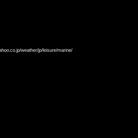
ahoo.co.jp/weather/jp/leisure/marine/