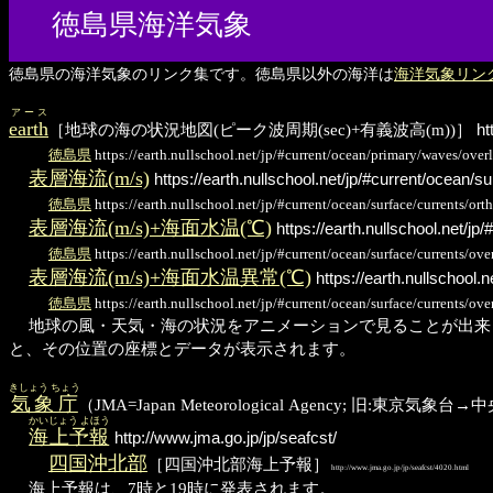
徳島県海洋気象
徳島県の海洋気象のリンク集です。徳島県以外の海洋は
海洋気象リン
アース
earth
［地球の海の状況地図(ピーク波周期(sec)+有義波高(m))］
ht
徳島県
https://earth.nullschool.net/jp/#current/ocean/primary/waves/ov
表層海流(m/s)
https://earth.nullschool.net/jp/#current/ocean/
徳島県
https://earth.nullschool.net/jp/#current/ocean/surface/currents/
表層海流(m/s)+海面水温(℃)
https://earth.nullschool.net/j
徳島県
https://earth.nullschool.net/jp/#current/ocean/surface/currents
表層海流(m/s)+海面水温異常(℃)
https://earth.nullschool
徳島県
https://earth.nullschool.net/jp/#current/ocean/surface/currents
地球の風・天気・海の状況をアニメーションで見ることが出来
と、その位置の座標とデータが表示されます。
きしょう ちょう
気象庁
（JMA=Japan Meteorological Agency; 旧:東
かいじょう よほう
海上予報
http://www.jma.go.jp/jp/seafcst/
四国沖北部
［四国沖北部海上予報］
http://www.jma.go.jp/jp/seafcst/4020.html
海上予報は、7時と19時に発表されます。