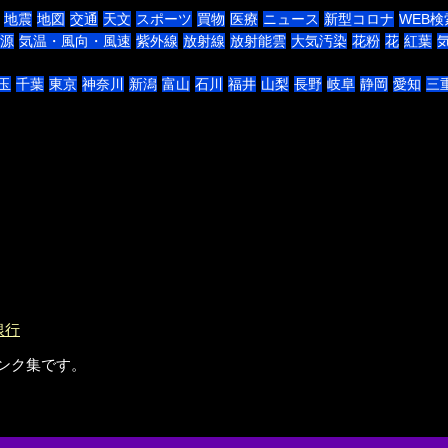
地震
地図
交通
天文
スポーツ
買物
医療
ニュース
新型コロナ
WEB検
源
気温・風向・風速
紫外線
放射線
放射能雲
大気汚染
花粉
花
紅葉
玉
千葉
東京
神奈川
新潟
富山
石川
福井
山梨
長野
岐阜
静岡
愛知
三
銀行
のリンク集です。