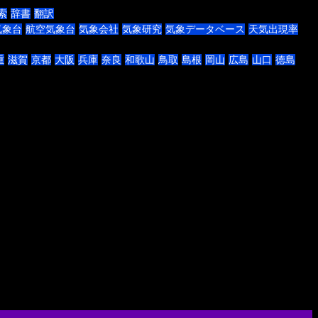
索
辞書
翻訳
気象台
航空気象台
気象会社
気象研究
気象データベース
天気出現率
重
滋賀
京都
大阪
兵庫
奈良
和歌山
鳥取
島根
岡山
広島
山口
徳島