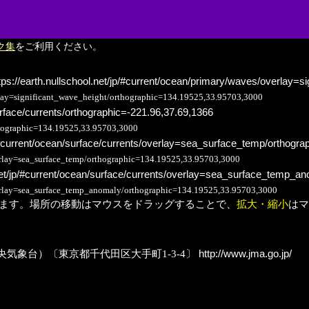
ク集
をご利用ください。
tps://earth.nullschool.net/jp/#current/ocean/primary/waves/overlay=s
erlay=significant_wave_height/orthographic=134.19525,33.95703,3000
surface/currents/orthographic=-221.96,37.69,1366
orthographic=134.19525,33.95703,3000
p/#current/ocean/surface/currents/overlay=sea_surface_temp/orthogr
/overlay=sea_surface_temp/orthographic=134.19525,33.95703,3000
.net/jp/#current/ocean/surface/currents/overlay=sea_surface_temp_a
/overlay=sea_surface_temp_anomaly/orthographic=134.19525,33.95703,3000
ます。場所の移動はマウスをドラッグすることで、
拡大・縮小
はマ
京気象台→中央気象台）〔東京都千代田区大手町1-3-4〕
http://www.jma.go.jp/