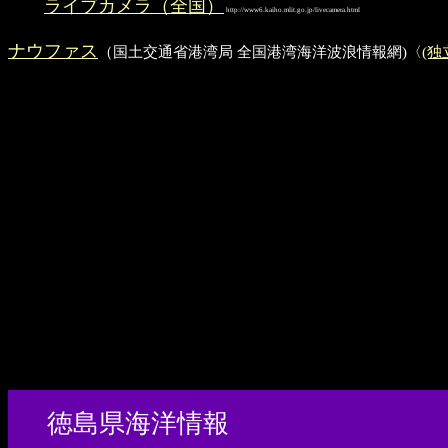
ライブカメラ（全国）
http://www6.kaiho.mlit.go.jp/livecamera.html
ナウファス
（国土交通省港湾局 全国港湾海洋波浪情報網)〈
(
徳島県海洋情報