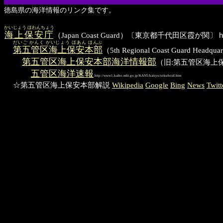
徳島県の海洋情報のリンク集です。
かいじょう ほわんちょう
海上保安庁
（Japan Coast Guard）〔東京都千代田区霞が関〕
h
だいご かんく かいじょう ほあん ほんぶ
第五管区海上保安本部
（5th Regional Coast Guard
第五管区海上保安本部海洋情報部
（旧:第五管区海上
五管区海洋速報
http://www1.kaiho.mlit.go.jp/KAN5/kaisyo/sokuhoid.htm
☆第五管区海上保安本部解説
Wikipedia
Google
Bing
News
Twitt