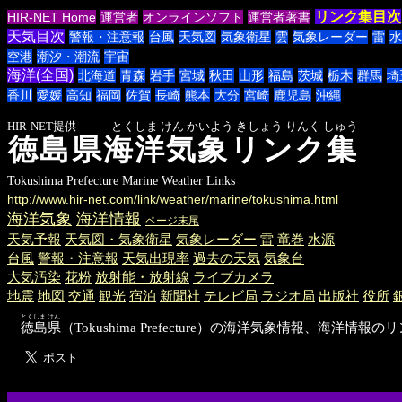
リンク集目次
HIR-NET Home
運営者
オンラインソフト
運営者著書
天気目次
警報・注意報
台風
天気図
気象衛星
雲
気象レーダー
雷
水
空港
潮汐・潮流
宇宙
海洋(全国)
北海道
青森
岩手
宮城
秋田
山形
福島
茨城
栃木
群馬
埼
香川
愛媛
高知
福岡
佐賀
長崎
熊本
大分
宮崎
鹿児島
沖縄
HIR-NET提供 とくしま けん かいよう きしょう りんく しゅう
徳島県海洋気象リンク集
Tokushima Prefecture Marine Weather Links
http://www.hir-net.com/link/weather/marine/tokushima.html
海洋気象
海洋情報
ページ末尾
天気予報
天気図・気象衛星
気象レーダー
雷
竜巻
水源
台風
警報・注意報
天気出現率
過去の天気
気象台
大気汚染
花粉
放射能・放射線
ライブカメラ
地震
地図
交通
観光
宿泊
新聞社
テレビ局
ラジオ局
出版社
役所
とくしま けん
徳島県
（Tokushima Prefecture）の海洋気象情報、海洋情報