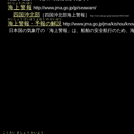
かいじょう けいほう
海上警報
http://www.jma.go.jp/jp/seawarn/
四国沖北部
［四国沖北部海上警報］
http://www.jma.go.jp/jp/seawarn/4020.html
かいじょう けいほう よほう の かいせつ
海上警報・予報の解説
http://www.jma.go.jp/jma/kishou/kno
日本国の気象庁の「海上警報」は、船舶の安全航行のため、海
こくさい きしょう かいよう