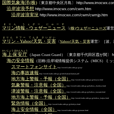
国際気象海洋(株)
〔東京都中央区月島〕
http://www.imocwx.co
沿岸波浪予想
http://www.imocwx.com/cwm.htm
沿岸波浪実況
http://www.imocwx.com/cwm/cwmjp.htm
まりん うぇざー にゅーす
マリン情報 - ウェザーニュース
〈
(株)ウェザーニューズ
運営
まりん ヤフー てんき さいがい
マリン - Yahoo!天気・災害
〈
Yahoo!天気・災害
運営〉［波、
かいじょう ほわんちょう
海上保安庁
（Japan Coast Guard）〔東京都千代田区霞が関〕
h
海の安全情報
（旧称:沿岸域情報提供システム（MICS）ミ
スマートフォンサイト
http://www6.kaiho.mlit.go.jp/sp/
海の事故速報
http://www6.kaiho.mlit.go.jp/info/kainan/kainan.pdf
地方海上警報・予報（全国）
http://www6.kaiho.mlit.go.jp/kisyou.html
気象警報・注意報（全国）
http://www6.kaiho.mlit.go.jp/keihou_chuihou.html
津波警報・注意報（全国）
http://www6.kaiho.mlit.go.jp/keihou_tsunami.html
地方海上警報・予報（全国）
http://www6.kaiho.mlit.go.jp/keihou_kaijou.html
緊急情報（全国）
http://www6.kaiho.mlit.go.jp/kinkyu.html
海上安全情報（全国）
http://www6.kaiho.mlit.go.jp/anzen.html