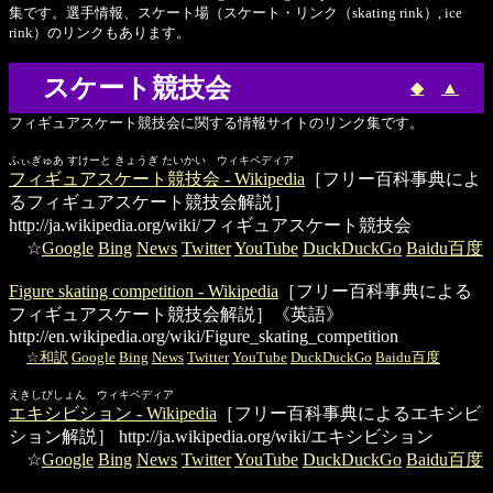
集です。選手情報、スケート場（スケート・リンク（skating rink）, ice
rink）のリンクもあります。
スケート競技会
◆
▲
フィギュアスケート競技会に関する情報サイトのリンク集です。
ふぃぎゅあ すけーと きょうぎ たいかい ウィキペディア
フィギュアスケート競技会 - Wikipedia
［フリー百科事典によ
るフィギュアスケート競技会解説］
http://ja.wikipedia.org/wiki/フィギュアスケート競技会
☆
Google
Bing
News
Twitter
YouTube
DuckDuckGo
Baidu百度
Figure skating competition - Wikipedia
［フリー百科事典による
フィギュアスケート競技会解説］《英語》
http://en.wikipedia.org/wiki/Figure_skating_competition
☆和訳
Google
Bing
News
Twitter
YouTube
DuckDuckGo
Baidu百度
えきしびしょん ウィキペディア
エキシビション - Wikipedia
［フリー百科事典によるエキシビ
ション解説］
http://ja.wikipedia.org/wiki/エキシビション
☆
Google
Bing
News
Twitter
YouTube
DuckDuckGo
Baidu百度