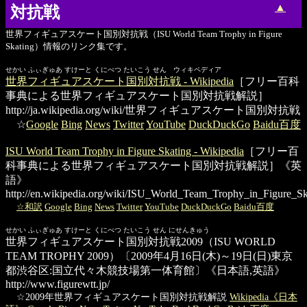
▲
対抗戦
世界フィギュアスケート国別対抗戦（ISU World Team Trophy in Figure
Skating）情報のリンク集です。
せかい ふぃぎゅあ すけーと くにべつ たいこう せん ウィキペディア
世界フィギュアスケート国別対抗戦 - Wikipedia
［フリー百科
事典による世界フィギュアスケート国別対抗戦解説］
http://ja.wikipedia.org/wiki/世界フィギュアスケート国別対抗戦
☆
Google
Bing
News
Twitter
YouTube
DuckDuckGo
Baidu百度
ISU World Team Trophy in Figure Skating - Wikipedia
［フリー百
科事典による世界フィギュアスケート国別対抗戦解説］《英
語》
http://en.wikipedia.org/wiki/ISU_World_Team_Trophy_in_Figure_Sk
☆和訳
Google
Bing
News
Twitter
YouTube
DuckDuckGo
Baidu百度
せかい ふぃぎゅあ すけーと くにべつ たいこう せん にせんきゅう
世界フィギュアスケート国別対抗戦2009
（ISU WORLD
TEAM TROPHY 2009）〔2009年4月16日(木)～19日(日)東京
都渋谷区:国立代々木競技場第一体育館〕《日本語,英語》
http://www.figurewtt.jp/
☆2009年世界フィギュアスケート国別対抗戦解説
Wikipedia《日本