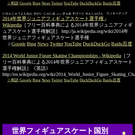
☆和訳
Google
Bing
News
Twitter
YouTube
DuckDuckGo
Baidu百度
にせんじゅうよんねん せかい じゅにあ ふぃぎゅあ すけーと せんしゅけん ウィキペディア
2014年世界ジュニアフィギュアスケート選手権 -
Wikipedia
［フリー百科事典による2014年世界ジュニアフィギ
ュアスケート選手権解説］
http://ja.wikipedia.org/wiki/2014年
世界ジュニアフィギュアスケート選手権
☆
Google
Bing
News
Twitter
YouTube
DuckDuckGo
Baidu百度
2014 World Junior Figure Skating Championships - Wikipedia
［フ
リー百科事典による2014年世界ジュニアフィギュアスケート
選手権解説］《英語》
http://en.wikipedia.org/wiki/2014_World_Junior_Figure_Skating_Ch
☆和訳
Google
Bing
News
Twitter
YouTube
DuckDuckGo
Baidu百度
世界フィギュアスケート国別
◆