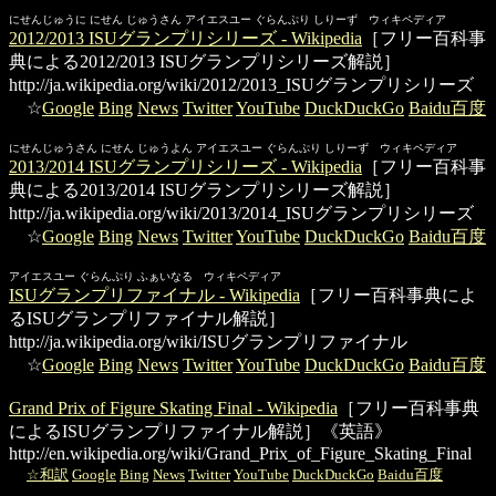
にせんじゅうに にせん じゅうさん アイエスユー ぐらんぷり しりーず ウィキペディア
2012/2013 ISUグランプリシリーズ - Wikipedia
［フリー百科事
典による2012/2013 ISUグランプリシリーズ解説］
http://ja.wikipedia.org/wiki/2012/2013_ISUグランプリシリーズ
☆
Google
Bing
News
Twitter
YouTube
DuckDuckGo
Baidu百度
にせんじゅうさん にせん じゅうよん アイエスユー ぐらんぷり しりーず ウィキペディア
2013/2014 ISUグランプリシリーズ - Wikipedia
［フリー百科事
典による2013/2014 ISUグランプリシリーズ解説］
http://ja.wikipedia.org/wiki/2013/2014_ISUグランプリシリーズ
☆
Google
Bing
News
Twitter
YouTube
DuckDuckGo
Baidu百度
アイエスユー ぐらんぷり ふぁいなる ウィキペディア
ISUグランプリファイナル - Wikipedia
［フリー百科事典によ
るISUグランプリファイナル解説］
http://ja.wikipedia.org/wiki/ISUグランプリファイナル
☆
Google
Bing
News
Twitter
YouTube
DuckDuckGo
Baidu百度
Grand Prix of Figure Skating Final - Wikipedia
［フリー百科事典
によるISUグランプリファイナル解説］《英語》
http://en.wikipedia.org/wiki/Grand_Prix_of_Figure_Skating_Final
☆和訳
Google
Bing
News
Twitter
YouTube
DuckDuckGo
Baidu百度