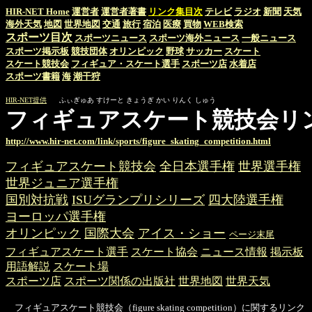
HIR-NET Home
運営者
運営者著書
リンク集目次
テレビ
ラジオ
新聞
天気
海外天気
地図
世界地図
交通
旅行
宿泊
医療
買物
WEB検索
スポーツ目次
スポーツニュース
スポーツ海外ニュース
一般ニュース
スポーツ掲示板
競技団体
オリンピック
野球
サッカー
スケート
スケート競技会
フィギュア・スケート選手
スポーツ店
水着店
スポーツ書籍
海
潮干狩
HIR-NET提供
ふぃぎゅあ すけーと きょうぎ かい りんく しゅう
フィギュアスケート競技会リ
http://www.hir-net.com/link/sports/figure_skating_competition.html
フィギュアスケート競技会
全日本選手権
世界選手権
世界ジュニア選手権
国別対抗戦
ISUグランプリシリーズ
四大陸選手権
ヨーロッパ選手権
オリンピック
国際大会
アイス・ショー
ページ末尾
フィギュアスケート選手
スケート協会
ニュース情報
掲示板
用語解説
スケート場
スポーツ店
スポーツ関係の出版社
世界地図
世界天気
フィギュアスケート競技会（figure skating competition）に関するリンク