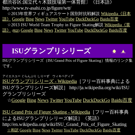
都渋谷区:国立代々木競技場第一体育館〕《日本語》
http://www.tv-asahi.co.jp/figure/wtt/
☆2013年世界フィギュアスケート国別対抗戦解説
Wikipedia《日本
語》
Google
Bing
News
Twitter
YouTube
DuckDuckGo
Baidu百度
☆2013 ISU World Team Trophy in Figure Skating解説
Wikipedia《英
語》
Google
Bing
News
Twitter
YouTube
DuckDuckGo
Baidu百度
(和訳)
ISUグランプリシリーズ
◆
▲
ISUグランプリシリーズ（ISU Grand Prix of Figure Skating）情報のリンク集
です。
アイエスユー ぐらんぷり しりーず ウィキペディア
ISUグランプリシリーズ - Wikipedia
［フリー百科事典による
ISUグランプリシリーズ解説］
http://ja.wikipedia.org/wiki/ISU
グランプリシリーズ
☆
Google
Bing
News
Twitter
YouTube
DuckDuckGo
Baidu百度
ISU Grand Prix of Figure Skating - Wikipedia
［フリー百科事典
によるISUグランプリシリーズ解説］《英語》
http://en.wikipedia.org/wiki/ISU_Grand_Prix_of_Figure_Skating
☆和訳
Google
Bing
News
Twitter
YouTube
DuckDuckGo
Baidu百度