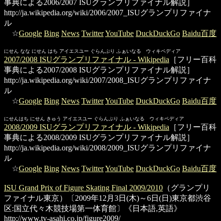
事典による2006/2007 ISUグランプリファイナル解説］
http://ja.wikipedia.org/wiki/2006/2007_ISUグランプリファイナ
ル
☆
Google
Bing
News
Twitter
YouTube
DuckDuckGo
Baidu百度
にせん なな にせん はち アイエスユー ぐらんぷり ふぁいなる ウィキペディア
2007/2008 ISUグランプリファイナル - Wikipedia
［フリー百科
事典による2007/2008 ISUグランプリファイナル解説］
http://ja.wikipedia.org/wiki/2007/2008_ISUグランプリファイナ
ル
☆
Google
Bing
News
Twitter
YouTube
DuckDuckGo
Baidu百度
にせんはち にせん きゅう アイエスユー ぐらんぷり ふぁいなる ウィキペディア
2008/2009 ISUグランプリファイナル - Wikipedia
［フリー百科
事典による2008/2009 ISUグランプリファイナル解説］
http://ja.wikipedia.org/wiki/2008/2009_ISUグランプリファイナ
ル
☆
Google
Bing
News
Twitter
YouTube
DuckDuckGo
Baidu百度
ISU Grand Prix of Figure Skating Final 2009/2010
（グランプリ
ファイナル東京）〔2009年12月3日(木)～6日(日)東京都渋谷
区:国立代々木競技場第一体育館〕《日本語,英語》
http://www.tv-asahi.co.jp/figure2009/