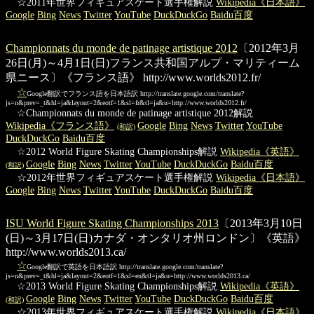
☆2011年世界フィギュアスケート選手権解説
Wikipedia《日本語》
Google
Bing
News
Twitter
YouTube
DuckDuckGo
Baidu百度
Championnats du monde de patinage artistique 2012
〔2012年3月
26日(月)～4月1日(日)フランス共和国アルプ・マリティーム
県ニース〕《フランス語》
http://www.worlds2012.fr/
☆
Google翻訳でフランス語を日本語訳
http://translate.google.com/translate?
js=n&prev=_t&hl=ja&layout=2&eotf=1&sl=fr&tl=ja&u=http://www.worlds2012.fr/
☆Championnats du monde de patinage artistique 2012解説
Wikipedia《フランス語》
Google
Bing
News
Twitter
YouTube
(和訳)
DuckDuckGo
Baidu百度
☆2012 World Figure Skating Championships解説
Wikipedia《英語》
Google
Bing
News
Twitter
YouTube
DuckDuckGo
Baidu百度
(和訳)
☆2012年世界フィギュアスケート選手権解説
Wikipedia《日本語》
Google
Bing
News
Twitter
YouTube
DuckDuckGo
Baidu百度
ISU World Figure Skating Championships 2013
〔2013年3月10日
(日)～3月17日(日)カナダ・オンタリオ州ロンドン〕《英語》
http://www.worlds2013.ca/
☆
Google翻訳で英語を日本語訳
http://translate.google.com/translate?
js=n&prev=_t&hl=ja&layout=2&eotf=1&sl=en&tl=ja&u=http://www.worlds2013.ca/
☆2013 World Figure Skating Championships解説
Wikipedia《英語》
Google
Bing
News
Twitter
YouTube
DuckDuckGo
Baidu百度
(和訳)
☆2013年世界フィギュアスケート選手権解説
Wikipedia《日本語》