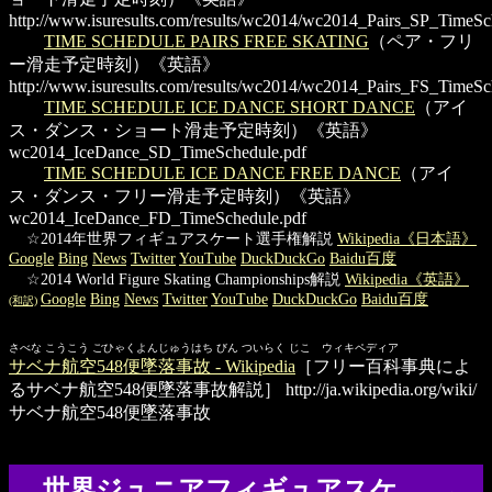
http://www.isuresults.com/results/wc2014/wc2014_Pairs_SP_TimeSc
TIME SCHEDULE PAIRS FREE SKATING
（ペア・フリ
ー滑走予定時刻）《英語》
http://www.isuresults.com/results/wc2014/wc2014_Pairs_FS_TimeSc
TIME SCHEDULE ICE DANCE SHORT DANCE
（アイ
ス・ダンス・ショート滑走予定時刻）《英語》
wc2014_IceDance_SD_TimeSchedule.pdf
TIME SCHEDULE ICE DANCE FREE DANCE
（アイ
ス・ダンス・フリー滑走予定時刻）《英語》
wc2014_IceDance_FD_TimeSchedule.pdf
☆2014年世界フィギュアスケート選手権解説
Wikipedia《日本語》
Google
Bing
News
Twitter
YouTube
DuckDuckGo
Baidu百度
☆2014 World Figure Skating Championships解説
Wikipedia《英語》
Google
Bing
News
Twitter
YouTube
DuckDuckGo
Baidu百度
(和訳)
さべな こうこう ごひゃくよんじゅうはち びん ついらく じこ ウィキペディア
サベナ航空548便墜落事故 - Wikipedia
［フリー百科事典によ
るサベナ航空548便墜落事故解説］
http://ja.wikipedia.org/wiki/
サベナ航空548便墜落事故
世界ジュニアフィギュアスケ