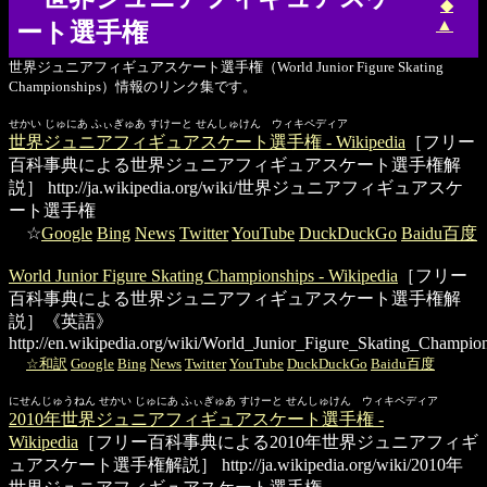
◆
▲
ート選手権
世界ジュニアフィギュアスケート選手権（World Junior Figure Skating
Championships）情報のリンク集です。
せかい じゅにあ ふぃぎゅあ すけーと せんしゅけん ウィキペディア
世界ジュニアフィギュアスケート選手権 - Wikipedia
［フリー
百科事典による世界ジュニアフィギュアスケート選手権解
説］
http://ja.wikipedia.org/wiki/世界ジュニアフィギュアスケ
ート選手権
☆
Google
Bing
News
Twitter
YouTube
DuckDuckGo
Baidu百度
World Junior Figure Skating Championships - Wikipedia
［フリー
百科事典による世界ジュニアフィギュアスケート選手権解
説］《英語》
http://en.wikipedia.org/wiki/World_Junior_Figure_Skating_Champio
☆和訳
Google
Bing
News
Twitter
YouTube
DuckDuckGo
Baidu百度
にせんじゅうねん せかい じゅにあ ふぃぎゅあ すけーと せんしゅけん ウィキペディア
2010年世界ジュニアフィギュアスケート選手権 -
Wikipedia
［フリー百科事典による2010年世界ジュニアフィギ
ュアスケート選手権解説］
http://ja.wikipedia.org/wiki/2010年