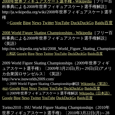
2008年世界フィギュアスケート選手権 - Wikipedia
［フリー百
科事典による2008年世界フィギュアスケート選手権解説］
http://ja.wikipedia.org/wiki/2008年世界フィギュアスケート選手
権
☆
Google
Bing
News
Twitter
YouTube
DuckDuckGo
Baidu百度
2008 World Figure Skating Championships - Wikipedia
［フリー百
科事典による2008年世界フィギュアスケート選手権解説］
《英語》
http://en.wikipedia.org/wiki/2008_World_Figure_Skating_Champion
☆和訳
Google
Bing
News
Twitter
YouTube
DuckDuckGo
Baidu百度
2009 World Figure Skating Championships
（2009年世界フィギ
ュアスケート選手権）〔2009年3月23日(月)～29日(日)アメリ
カ合衆国ロサンゼルス〕《英語》
http://www.isuworlds2009.com/
☆2009 World Figure Skating Championships解説
Wikipedia《英語》
Google
Bing
News
Twitter
YouTube
DuckDuckGo
Baidu百度
(和訳)
☆2009年世界フィギュアスケート選手権解説
Wikipedia《日本語》
Google
Bing
News
Twitter
YouTube
DuckDuckGo
Baidu百度
Torino2010 - ISU World Figure Skating Championships
（2010年
世界フィギュアスケート選手権）〔2010年3月22日(月)～28