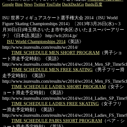
Google
Bing
News
Twitter
YouTube
DuckDuckGo
Baidu百度
ISU 世界フィギュアスケート選手権大会 2014
（ISU World
Figure Skating Championships 2014）〔2013年3月26日(水)～3
月30日(日)埼玉県さいたま市中央区:さいたまスーパーアリー
ナ〕《日本語,英語》
http://wfc2014.jp/
ISU World Championships 2014
《英語》
http://www.isuresults.com/results/wc2014/
TIME SCHEDULE MEN SHORT PROGRAM
（男子ショ
ート滑走予定時刻）《英語》
http://www.isuresults.com/results/wc2014/wc2014_Men_SP_TimeSc
TIME SCHEDULE MEN FREE SKATING
（男子フリー滑
走予定時刻）《英語》
http://www.isuresults.com/results/wc2014/wc2014_Men_FS_TimeSc
TIME SCHEDULE LADIES SHORT PROGRAM
（女子シ
ョート滑走予定時刻）《英語》
http://www.isuresults.com/results/wc2014/wc2014_Ladies_SP_Time
TIME SCHEDULE LADIES FREE SKATING
（女子フリ
ー滑走予定時刻）《英語》
http://www.isuresults.com/results/wc2014/wc2014_Ladies_FS_Time
TIME SCHEDULE PAIRS SHORT PROGRAM
（ペア・シ
ョート滑走予定時刻）《英語》