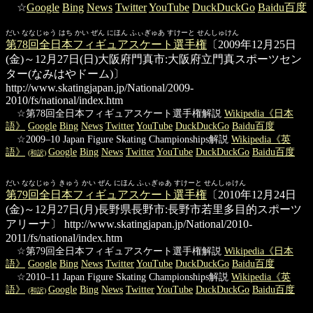
☆
Google
Bing
News
Twitter
YouTube
DuckDuckGo
Baidu百度
だい ななじゅう はち かい ぜん にほん ふぃぎゅあ すけーと せんしゅけん
第78回全日本フィギュアスケート選手権
〔2009年12月25日
(金)～12月27日(日)大阪府門真市:大阪府立門真スポーツセン
ター(なみはやドーム)〕
http://www.skatingjapan.jp/National/2009-
2010/fs/national/index.htm
☆第78回全日本フィギュアスケート選手権解説
Wikipedia《日本
語》
Google
Bing
News
Twitter
YouTube
DuckDuckGo
Baidu百度
☆2009–10 Japan Figure Skating Championships解説
Wikipedia《英
語》
Google
Bing
News
Twitter
YouTube
DuckDuckGo
Baidu百度
(和訳)
だい ななじゅう きゅう かい ぜん にほん ふぃぎゅあ すけーと せんしゅけん
第79回全日本フィギュアスケート選手権
〔2010年12月24日
(金)～12月27日(月)長野県長野市:長野市若里多目的スポーツ
アリーナ〕
http://www.skatingjapan.jp/National/2010-
2011/fs/national/index.htm
☆第79回全日本フィギュアスケート選手権解説
Wikipedia《日本
語》
Google
Bing
News
Twitter
YouTube
DuckDuckGo
Baidu百度
☆2010–11 Japan Figure Skating Championships解説
Wikipedia《英
語》
Google
Bing
News
Twitter
YouTube
DuckDuckGo
Baidu百度
(和訳)