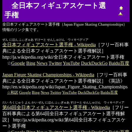
全日本フィギュアスケート選
◆
▲
手権
全日本フィギュアスケート選手権（Japan Figure Skating Championships）
情報のリンク集です。
ぜん にほん ふぃぎゅあ すけーと せんしゅけん ウィキペディア
全日本フィギュアスケート選手権 - Wikipedia
［フリー百科事
典による全日本フィギュアスケート選手権解説］
http://ja.wikipedia.org/wiki/全日本フィギュアスケート選手権
☆
Google
Bing
News
Twitter
YouTube
DuckDuckGo
Baidu百度
Japan Figure Skating Championships - Wikipedia
［フリー百科事
典による全日本フィギュアスケート選手権解説］《英語》
http://en.wikipedia.org/wiki/Japan_Figure_Skating_Championships
☆和訳
Google
Bing
News
Twitter
YouTube
DuckDuckGo
Baidu百度
だい ろくじゅう よん かい ぜん にほん ふぃぎゅあ すけーと せんしゅけん ウィキペディア
第64回全日本フィギュアスケート選手権 - Wikipedia
［フリー
百科事典による第64回全日本フィギュアスケート選手権解
説］
http://ja.wikipedia.org/wiki/第64回全日本フィギュアスケ
ート選手権