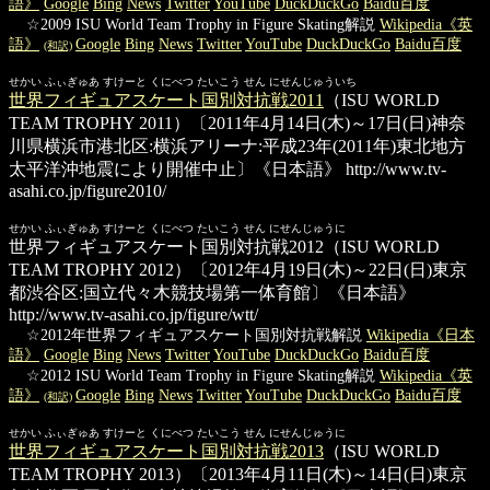
語》
Google
Bing
News
Twitter
YouTube
DuckDuckGo
Baidu百度
☆2009 ISU World Team Trophy in Figure Skating解説
Wikipedia《英
語》
Google
Bing
News
Twitter
YouTube
DuckDuckGo
Baidu百度
(和訳)
せかい ふぃぎゅあ すけーと くにべつ たいこう せん にせんじゅういち
世界フィギュアスケート国別対抗戦2011
（ISU WORLD
TEAM TROPHY 2011）〔2011年4月14日(木)～17日(日)神奈
川県横浜市港北区:横浜アリーナ:平成23年(2011年)東北地方
太平洋沖地震により開催中止〕《日本語》
http://www.tv-
asahi.co.jp/figure2010/
せかい ふぃぎゅあ すけーと くにべつ たいこう せん にせんじゅうに
世界フィギュアスケート国別対抗戦2012
（ISU WORLD
TEAM TROPHY 2012）〔2012年4月19日(木)～22日(日)東京
都渋谷区:国立代々木競技場第一体育館〕《日本語》
http://www.tv-asahi.co.jp/figure/wtt/
☆2012年世界フィギュアスケート国別対抗戦解説
Wikipedia《日本
語》
Google
Bing
News
Twitter
YouTube
DuckDuckGo
Baidu百度
☆2012 ISU World Team Trophy in Figure Skating解説
Wikipedia《英
語》
Google
Bing
News
Twitter
YouTube
DuckDuckGo
Baidu百度
(和訳)
せかい ふぃぎゅあ すけーと くにべつ たいこう せん にせんじゅうに
世界フィギュアスケート国別対抗戦2013
（ISU WORLD
TEAM TROPHY 2013）〔2013年4月11日(木)～14日(日)東京