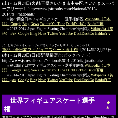
(土)～12月24日(火)埼玉県さいたま市中央区:さいたまスーパ
ーアリーナ〕
http://www.jsfresults.com/National/2013-
2014/fs_j/nationals/
☆第82回全日本フィギュアスケート選手権解説
Wikipedia《日本
語》
Google
Bing
News
Twitter
YouTube
DuckDuckGo
Baidu百度
☆2013–2014 Japan Figure Skating Championships解説
Wikipedia《英
語》
Google
Bing
News
Twitter
YouTube
DuckDuckGo
Baidu百度
(和訳)
だい はちじゅう さん かい ぜん にほん ふぃぎゅあ すけーと せんしゅけん
第83回全日本フィギュアスケート選手権
〔2014年12月25日
(木)～12月28日(日)長野県長野市:ビックハット〕
http://www.jsfresults.com/National/2014-2015/fs_j/nationals/
☆第83回全日本フィギュアスケート選手権解説
Wikipedia《日本
語》
Google
Bing
News
Twitter
YouTube
DuckDuckGo
Baidu百度
☆2014–2015 Japan Figure Skating Championships解説
Wikipedia《英
語》
Google
Bing
News
Twitter
YouTube
DuckDuckGo
Baidu百度
(和訳)
世界フィギュアスケート選手
◆
▲
権
世界フィギュアスケート選手権（World Figure Skating Championships）情