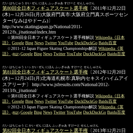
だい はちじゅう かい ぜん にほん ふぃぎゅあ すけーと せんしゅけん
第80回全日本フィギュアスケート選手権
〔2011年12月22日
(木)～12月26日(月)大阪府門真市:大阪府立門真スポーツセン
ター(なみはやドーム)〕
http://www.skatingjapan.jp/National/2011-
2012/fs_j/national/index.htm
☆第80回全日本フィギュアスケート選手権解説
Wikipedia《日本
語》
Google
Bing
News
Twitter
YouTube
DuckDuckGo
Baidu百度
☆2011–12 Japan Figure Skating Championships解説
Wikipedia《英
語》
Google
Bing
News
Twitter
YouTube
DuckDuckGo
Baidu百度
(和訳)
だい はちじゅう いっ かい ぜん にほん ふぃぎゅあ すけーと せんしゅけん
第81回全日本フィギュアスケート選手権
〔2012年12月20日
(木)～12月24日(月)北海道札幌市:真駒内セキスイハイムアイ
スアリーナ〕
http://www.jsfresults.com/National/2012-
2013/fs_j/national/
☆第81回全日本フィギュアスケート選手権解説
Wikipedia《日本
語》
Google
Bing
News
Twitter
YouTube
DuckDuckGo
Baidu百度
☆2012–13 Japan Figure Skating Championships解説
Wikipedia《英
語》
Google
Bing
News
Twitter
YouTube
DuckDuckGo
Baidu百度
(和訳)
だい はちじゅう に かい ぜん にほん ふぃぎゅあ すけーと せんしゅけん
第82回全日本フィギュアスケート選手権
〔2013年12月21日