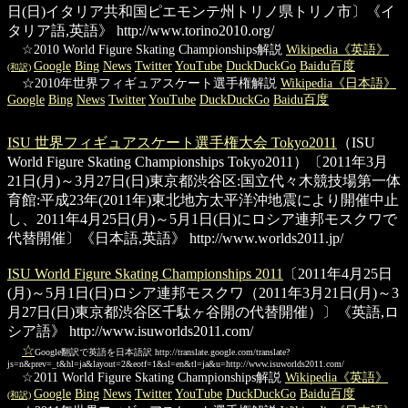
日(日)イタリア共和国ピエモンテ州トリノ県トリノ市〕《イ
タリア語,英語》
http://www.torino2010.org/
☆2010 World Figure Skating Championships解説
Wikipedia《英語》
Google
Bing
News
Twitter
YouTube
DuckDuckGo
Baidu百度
(和訳)
☆2010年世界フィギュアスケート選手権解説
Wikipedia《日本語》
Google
Bing
News
Twitter
YouTube
DuckDuckGo
Baidu百度
ISU 世界フィギュアスケート選手権大会 Tokyo2011
（ISU
World Figure Skating Championships Tokyo2011）〔2011年3月
21日(月)～3月27日(日)東京都渋谷区:国立代々木競技場第一体
育館:平成23年(2011年)東北地方太平洋沖地震により開催中止
し、2011年4月25日(月)～5月1日(日)にロシア連邦モスクワで
代替開催〕《日本語,英語》
http://www.worlds2011.jp/
ISU World Figure Skating Championships 2011
〔2011年4月25日
(月)～5月1日(日)ロシア連邦モスクワ（2011年3月21日(月)～3
月27日(日)東京都渋谷区千駄ヶ谷開の代替開催）〕《英語,ロ
シア語》
http://www.isuworlds2011.com/
☆
Google翻訳で英語を日本語訳
http://translate.google.com/translate?
js=n&prev=_t&hl=ja&layout=2&eotf=1&sl=en&tl=ja&u=http://www.isuworlds2011.com/
☆2011 World Figure Skating Championships解説
Wikipedia《英語》
Google
Bing
News
Twitter
YouTube
DuckDuckGo
Baidu百度
(和訳)