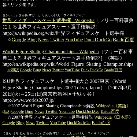
報のリンク集です。
せかい ふぃぎゅあ すけーと せんしゅけん ウィキペディア
世界フィギュアスケート選手権 - Wikipedia
［フリー百科事典
による世界フィギュアスケート選手権解説］
http://ja.wikipedia.org/wiki/世界フィギュアスケート選手権
☆
Google
Bing
News
Twitter
YouTube
DuckDuckGo
Baidu百度
World Figure Skating Championships - Wikipedia
［フリー百科事
典による世界フィギュアスケート選手権解説］《英語》
http://en.wikipedia.org/wiki/World_Figure_Skating_Championships
☆和訳
Google
Bing
News
Twitter
YouTube
DuckDuckGo
Baidu百度
ISU世界フィギュアスケート選手権大会 2007東京
（World
Figure Skating Championships 2007 Tokyo, Japan）〔2007年3月
20日(火)～25日(日)東京都渋谷区千駄ヶ谷〕
http://www.worlds2007.jp/
☆2007 World Figure Skating Championships解説
Wikipedia《英語》
Google
Bing
News
Twitter
YouTube
DuckDuckGo
Baidu百度
(和訳)
☆2007年世界フィギュアスケート選手権解説
Wikipedia《日本語》
Google
Bing
News
Twitter
YouTube
DuckDuckGo
Baidu百度
にせん はち ねん せかい ふぃぎゅあ すけーと せんしゅけん ウィキペディア