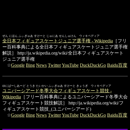
ぜん にほん ふぃぎゅあ すけーと じゅにあ せんしゅけん ウィキペディア
全日本フィギュアスケートジュニア選手権 - Wikipedia
［フリ
ー百科事典による全日本フィギュアスケートジュニア選手権
解説］
http://ja.wikipedia.org/wiki/全日本フィギュアスケート
ジュニア選手権
☆
Google
Bing
News
Twitter
YouTube
DuckDuckGo
Baidu百度
ゆにばーしあーど とうき たいかい ふぃぎゅあ すけーと きょうぎ ウィキペディア
ユニバーシアード冬季大会フィギュアスケート競技 -
Wikipedia
［フリー百科事典によるユニバーシアード冬季大会
フィギュアスケート競技解説］
http://ja.wikipedia.org/wiki/フ
ィギュアスケート競技_(ユニバーシアード)
☆
Google
Bing
News
Twitter
YouTube
DuckDuckGo
Baidu百度