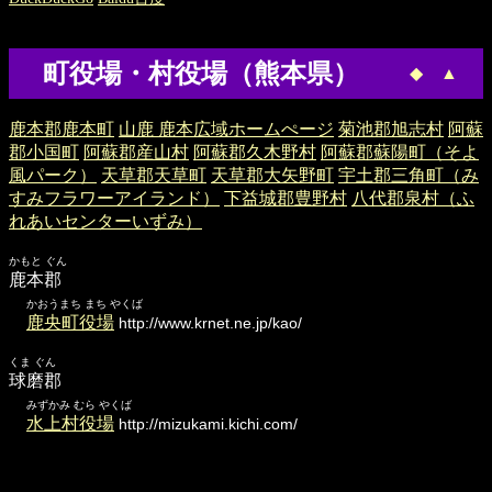
町役場・村役場（熊本県）
◆
▲
鹿本郡鹿本町
山鹿 鹿本広域ホームぺージ
菊池郡旭志村
阿蘇
郡小国町
阿蘇郡産山村
阿蘇郡久木野村
阿蘇郡蘇陽町（そよ
風パーク）
天草郡天草町
天草郡大矢野町
宇土郡三角町（み
すみフラワーアイランド）
下益城郡豊野村
八代郡泉村（ふ
れあいセンターいずみ）
かもと ぐん
鹿本郡
かおうまち まち やくば
鹿央町役場
http://www.krnet.ne.jp/kao/
くま ぐん
球磨郡
みずかみ むら やくば
水上村役場
http://mizukami.kichi.com/