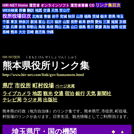
リンク集目次
HIR-NET Home
運営者
オンラインソフト
運営者著書
CG
WEB検索
辞書
翻訳
地図
交通
天気
官公庁
役所役場目次
北海道
青森
岩手
宮城
秋田
山形
福島
茨城
栃木
群馬
埼玉
千葉
東京
神奈川
新潟
富山
石川
福井
山梨
長野
岐阜
静岡
愛知
三重
滋賀
京都
大阪
兵庫
奈良
和歌山
鳥取
島根
岡山
広島
山口
徳島
香川
愛媛
高知
福岡
佐賀
長崎
熊本
大分
宮崎
鹿児島
沖縄
HIR-NET提供
くまもと けん やくしょ りんく しゅう
熊本県役所リンク集
http://www.hir-net.com/link/gov/kumamoto.html
県庁
市役所
町村役場
ページ末尾
ライブカメラ
地図
観光
交通
宿泊
銀行
天気
新聞社
テレビ局
ラジオ局
出版社
熊本県の行政（地方自治体）のリンク集です。熊本県庁, 市役所, 町役場,
村役場のリンクがあります。日常生活、観光情報としてご利用頂けます。
埼玉県庁・国の機関
◆
▲