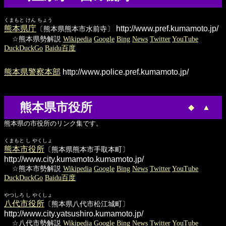
くまもと けん ちょう
熊本県庁
http://www.pref.kumamoto.jp/
〔熊本県熊本市水前寺〕
☆熊本県勢解説
Wikipedia
Google
Bing
News
Twitter
YouTube
DuckDuckGo
Baidu百度
熊本県警察本部
http://www.police.pref.kumamoto.jp/
熊本県市役所
◆
▲
熊本県の市役所のリンク集です。
くまもと し やくしょ
熊本市役所
〔熊本県熊本市手取本町〕
http://www.city.kumamoto.kumamoto.jp/
☆熊本市勢解説
Wikipedia
Google
Bing
News
Twitter
YouTube
DuckDuckGo
Baidu百度
やつしろ し やくしょ
八代市役所
〔熊本県八代市松江城町〕
http://www.city.yatsushiro.kumamoto.jp/
☆八代市勢解説
Wikipedia
Google
Bing
News
Twitter
YouTube