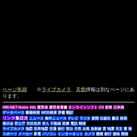
ページ先頭
※
ライブカメラ
、
天気
情報は別なページにあ
ります。
HIR-NET Home
Info
運営者
運営者著書
オンラインソフト
CG
里美
日本画
データベース
書籍検索
WEB検索
辞書
翻訳
リンク集目次
ニュース
海外ニュース
テレビ
ラジオ
新聞
出版社
書店
映画
展示会
官公庁
市区役所
求人
不動産
医療
電話
郵便
ライブカメラ
地図
世界地図
交通
旅行
宿泊
天気
台風
放射線
雲
地震
天文
暦
海
スポーツ
メーカー
家電
パソコン
インターネット
カメラ
懸賞
銀行
価格
買物