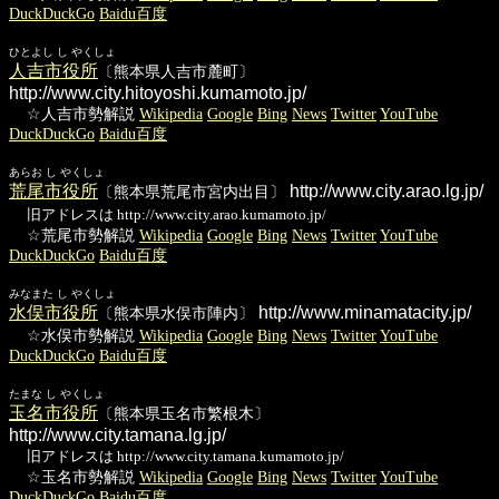
DuckDuckGo
Baidu百度
ひとよし し やくしょ
人吉市役所
〔熊本県人吉市麓町〕
http://www.city.hitoyoshi.kumamoto.jp/
☆人吉市勢解説
Wikipedia
Google
Bing
News
Twitter
YouTube
DuckDuckGo
Baidu百度
あらお し やくしょ
荒尾市役所
http://www.city.arao.lg.jp/
〔熊本県荒尾市宮内出目〕
旧アドレスは http://www.city.arao.kumamoto.jp/
☆荒尾市勢解説
Wikipedia
Google
Bing
News
Twitter
YouTube
DuckDuckGo
Baidu百度
みなまた し やくしょ
水俣市役所
http://www.minamatacity.jp/
〔熊本県水俣市陣内〕
☆水俣市勢解説
Wikipedia
Google
Bing
News
Twitter
YouTube
DuckDuckGo
Baidu百度
たまな し やくしょ
玉名市役所
〔熊本県玉名市繁根木〕
http://www.city.tamana.lg.jp/
旧アドレスは http://www.city.tamana.kumamoto.jp/
☆玉名市勢解説
Wikipedia
Google
Bing
News
Twitter
YouTube
DuckDuckGo
Baidu百度