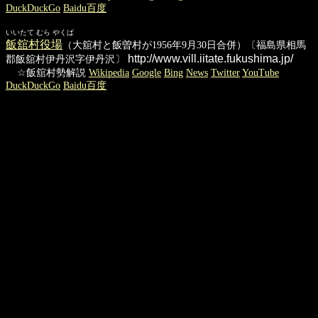
DuckDuckGo
Baidu百度
いいたて むら やくば
飯舘村役場
（大舘村と飯曽村が1956年9月30日合併）〔福島県相馬
http://www.vill.iitate.fukushima.jp/
郡飯舘村伊丹沢字伊丹沢〕
☆飯舘村勢解説
Wikipedia
Google
Bing
News
Twitter
YouTube
DuckDuckGo
Baidu百度