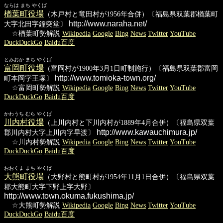
ならは まち やくば
楢葉町役場
（木戸村と竜田村が1956年合併）〔福島県双葉郡楢葉町
http://www.naraha.net/
大字北田字鐘突堂〕
☆楢葉町勢解説
Wikipedia
Google
Bing
News
Twitter
YouTube
DuckDuckGo
Baidu百度
とみおか まち やくば
富岡町役場
（富岡村が1900年3月1日町制施行）〔福島県双葉郡富岡
http://www.tomioka-town.org/
町本岡字王塚〕
☆富岡町勢解説
Wikipedia
Google
Bing
News
Twitter
YouTube
DuckDuckGo
Baidu百度
かわうち むら やくば
川内村役場
（上川内村と下川内村が1889年4月合併）〔福島県双葉
http://www.kawauchimura.jp/
郡川内村大字上川内字早渡〕
☆川内村勢解説
Wikipedia
Google
Bing
News
Twitter
YouTube
DuckDuckGo
Baidu百度
おおくま まち やくば
大熊町役場
（大野村と熊町村が1954年11月1日合併）〔福島県双葉
郡大熊町大字下野上字大野〕
http://www.town.okuma.fukushima.jp/
☆大熊町勢解説
Wikipedia
Google
Bing
News
Twitter
YouTube
DuckDuckGo
Baidu百度