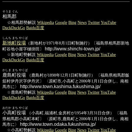
そうま ぐん
相馬郡
☆相馬郡勢解説
Wikipedia
Google
Bing
News
Twitter
YouTube
DuckDuckGo
Baidu百度
しんち まち やくば
新地町役場
（新地村が1971年8月1日町制施行）〔福島県相馬郡新地
http://www.shinchi-town.jp/
町谷地小屋字樋掛田〕
☆新地町勢解説
Wikipedia
Google
Bing
News
Twitter
YouTube
DuckDuckGo
Baidu百度
かしま まち やくば
鹿島町役場
（鹿島村が1898年12月1日町制施行） 〔福島県相馬郡飯
舘村伊丹沢字伊丹沢〕 〈原町市,小高町と2006年1月1日合併し、南相
http://www.town.kashima.fukushima.jp/
馬市に〉
☆鹿島町勢解説
Wikipedia
Google
Bing
News
Twitter
YouTube
DuckDuckGo
Baidu百度
おだか まち やくば
小高町役場
（小高町,福浦村,金房村が1954年3月31日合併） 〔福島
県相馬郡小高町本町〕 〈原町市,鹿島町と2006年1月1日合併し、南相
http://www.town.odaka.fukushima.jp/
馬市に〉
☆小高町勢解説
Wikipedia
Google
Bing
News
Twitter
YouTube