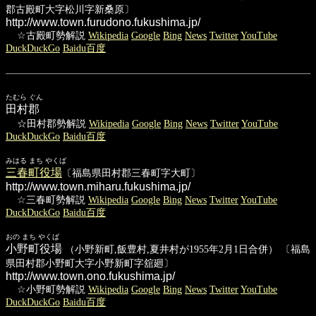
郡古殿町大字松川字新桑原〕
http://www.town.furudono.fukushima.jp/
☆古殿町勢解説
Wikipedia
Google
Bing
News
Twitter
YouTube
DuckDuckGo
Baidu百度
たむら ぐん
田村郡
☆田村郡勢解説
Wikipedia
Google
Bing
News
Twitter
YouTube
DuckDuckGo
Baidu百度
みはる まち やくば
三春町役場
〔福島県田村郡三春町字大町〕
http://www.town.miharu.fukushima.jp/
☆三春町勢解説
Wikipedia
Google
Bing
News
Twitter
YouTube
DuckDuckGo
Baidu百度
おの まち やくば
小野町役場
（小野新町,飯豊村,夏井村が1955年2月1日合併） 〔福島
県田村郡小野町大字小野新町字舘廻〕
http://www.town.ono.fukushima.jp/
☆小野町勢解説
Wikipedia
Google
Bing
News
Twitter
YouTube
DuckDuckGo
Baidu百度