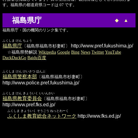
す。福島県の都道府県コードは 07 です。
福島県庁
◆
▲
福島県庁・国の機関のリンク集です。
ふくしま けん ちょう
福島県庁
http://www.pref.fukushima.jp/
〔福島県福島市杉妻町〕
☆福島県勢解説
Wikipedia
Google
Bing
News
Twitter
YouTube
DuckDuckGo
Baidu百度
ふくしま けん けいさつ ほんぶ
福島県警察本部
〔福島県福島市杉妻町〕
http://www.police.pref.fukushima.jp/
ふくしま けん きょういく いいんかい
福島県教育委員会
〔福島県福島市杉妻町〕
http://www.pref.fks.ed.jp/
ふくしま きょういく そうごう ねっとわーく
ふくしま教育総合ネットワーク
http://www.fks.ed.jp/