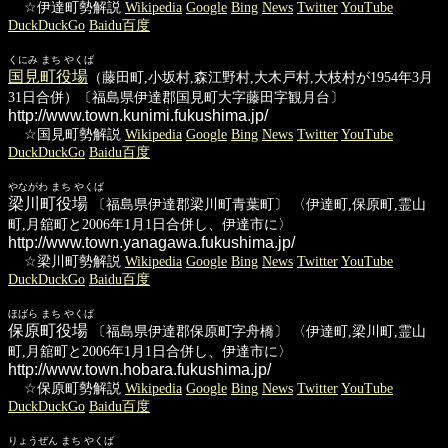
☆伊達町勢解説
Wikipedia
Google
Bing
News
Twitter
YouTube
DuckDuckGo
Baidu百度
くにみ まち やくば
国見町役場
（藤田町,小坂村,森江野村,大木戸村,大枝村が1954年3月
31日合併）〔福島県伊達郡国見町大字藤田字観月台〕
http://www.town.kunimi.fukushima.jp/
☆国見町勢解説
Wikipedia
Google
Bing
News
Twitter
YouTube
DuckDuckGo
Baidu百度
やながわ まち やくば
梁川町役場
〔福島県伊達郡梁川町青葉町〕 〈伊達町,保原町,霊山
町,月舘町と2006年1月1日合併し、伊達市に〉
http://www.town.yanagawa.fukushima.jp/
☆梁川町勢解説
Wikipedia
Google
Bing
News
Twitter
YouTube
DuckDuckGo
Baidu百度
ほばら まち やくば
保原町役場
〔福島県伊達郡保原町字舟橋〕 〈伊達町,梁川町,霊山
町,月舘町と2006年1月1日合併し、伊達市に〉
http://www.town.hobara.fukushima.jp/
☆保原町勢解説
Wikipedia
Google
Bing
News
Twitter
YouTube
DuckDuckGo
Baidu百度
りょうぜん まち やくば