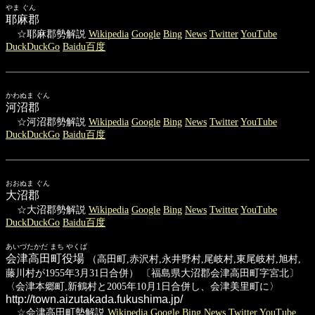
やま ぐん
耶麻郡
☆耶麻郡勢解説
Wikipedia
Google
Bing
News
Twitter
YouTube
DuckDuckGo
Baidu百度
かわぬま ぐん
河沼郡
☆河沼郡勢解説
Wikipedia
Google
Bing
News
Twitter
YouTube
DuckDuckGo
Baidu百度
おおぬま ぐん
大沼郡
☆大沼郡勢解説
Wikipedia
Google
Bing
News
Twitter
YouTube
DuckDuckGo
Baidu百度
あいづたかだ まち やくば
会津高田町役場
（高田町,赤沢村,永井野村,尾岐村,東尾岐村,旭村,
藤川村が1955年3月31日合併） 〔福島県大沼郡会津高田町字宮北〕
〈会津本郷町,新鶴村と2005年10月1日合併し、会津美里町に〉
http://town.aizutakada.fukushima.jp/
☆会津高田町勢解説
Wikipedia
Google
Bing
News
Twitter
YouTube