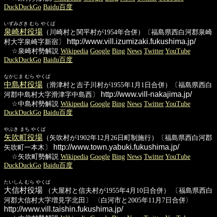
DuckDuckGo
Baidu百度
いずみざき むら やくば
泉崎村役場
（川崎村と関平村が1954年合併）〔福島県西白河郡泉崎
http://www.vill.izumizaki.fukushima.jp/
村大字泉崎字新宿〕
☆泉崎村勢解説
Wikipedia
Google
Bing
News
Twitter
YouTube
DuckDuckGo
Baidu百度
なかじま むら やくば
中島村役場
（滑津村と吉子川村が1955年1月1日合併）〔福島県西白
http://www.vill-nakajima.jp/
河郡中島村大字滑津字中島西〕
☆中島村勢解説
Wikipedia
Google
Bing
News
Twitter
YouTube
DuckDuckGo
Baidu百度
やぶき まち やくば
矢吹町役場
（矢吹村が1902年12月26日町制施行）〔福島県西白河郡
http://www.town.yabuki.fukushima.jp/
矢吹町一本木〕
☆矢吹町勢解説
Wikipedia
Google
Bing
News
Twitter
YouTube
DuckDuckGo
Baidu百度
たいしん むら やくば
大信村役場
（大屋村と信夫村が1955年4月10日合併） 〔福島県西白
河郡大信村大字増見字北田〕 〈白河市と2005年11月7日合併〉
http://www.vill.taishin.fukushima.jp/