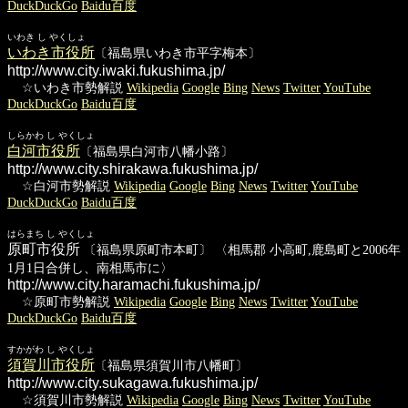
DuckDuckGo
Baidu百度
いわき し やくしょ
いわき市役所
〔福島県いわき市平字梅本〕
http://www.city.iwaki.fukushima.jp/
☆いわき市勢解説
Wikipedia
Google
Bing
News
Twitter
YouTube
DuckDuckGo
Baidu百度
しらかわ し やくしょ
白河市役所
〔福島県白河市八幡小路〕
http://www.city.shirakawa.fukushima.jp/
☆白河市勢解説
Wikipedia
Google
Bing
News
Twitter
YouTube
DuckDuckGo
Baidu百度
はらまち し やくしょ
原町市役所
〔福島県原町市本町〕 〈相馬郡 小高町,鹿島町と2006年
1月1日合併し、南相馬市に〉
http://www.city.haramachi.fukushima.jp/
☆原町市勢解説
Wikipedia
Google
Bing
News
Twitter
YouTube
DuckDuckGo
Baidu百度
すかがわ し やくしょ
須賀川市役所
〔福島県須賀川市八幡町〕
http://www.city.sukagawa.fukushima.jp/
☆須賀川市勢解説
Wikipedia
Google
Bing
News
Twitter
YouTube