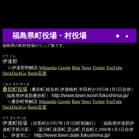
福島県町役場・村役場
◆
▲
福島県の町村役場のリンク集です。
だて ぐん
伊達郡
☆伊達郡勢解説
Wikipedia
Google
Bing
News
Twitter
YouTube
DuckDuckGo
Baidu百度
こおり まち やくば
桑折町役場
（桑折町,睦合村,伊達崎村,半田村が1955年1月1日合併）
http://www.town.koori.fukushima.jp/
〔福島県伊達郡桑折町〕
☆桑折町勢解説
Wikipedia
Google
Bing
News
Twitter
YouTube
DuckDuckGo
Baidu百度
だて まち やくば
伊達町役場
（伏黒村が1957年1月1日町制施行） 〔福島県伊達郡伊
達町字前川原〕 〈梁川町,保原町,霊山町,月舘町と2006年1月1日合併
http://www.town.date.fukushima.jp/
し、伊達市に〉