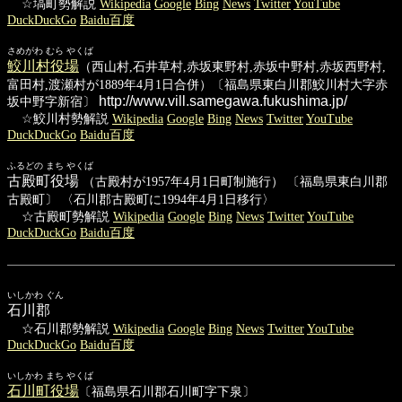
☆塙町勢解説
Wikipedia
Google
Bing
News
Twitter
YouTube
DuckDuckGo
Baidu百度
さめがわ むら やくば
鮫川村役場
（西山村,石井草村,赤坂東野村,赤坂中野村,赤坂西野村,
富田村,渡瀬村が1889年4月1日合併）〔福島県東白川郡鮫川村大字赤
http://www.vill.samegawa.fukushima.jp/
坂中野字新宿〕
☆鮫川村勢解説
Wikipedia
Google
Bing
News
Twitter
YouTube
DuckDuckGo
Baidu百度
ふるどの まち やくば
古殿町役場
（古殿村が1957年4月1日町制施行） 〔福島県東白川郡
古殿町〕 〈石川郡古殿町に1994年4月1日移行〉
☆古殿町勢解説
Wikipedia
Google
Bing
News
Twitter
YouTube
DuckDuckGo
Baidu百度
いしかわ ぐん
石川郡
☆石川郡勢解説
Wikipedia
Google
Bing
News
Twitter
YouTube
DuckDuckGo
Baidu百度
いしかわ まち やくば
石川町役場
〔福島県石川郡石川町字下泉〕