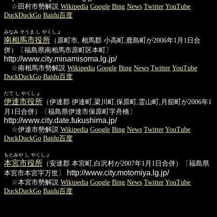
☆田村市勢解説
Wikipedia
Google
Bing
News
Twitter
YouTube
DuckDuckGo
Baidu百度
みなみ そうま し やくしょ
南相馬市役所
（原町市, 相馬郡 小高町,鹿島町が2006年1月1日合
併）〔福島県南相馬市原町区本町〕
http://www.city.minamisoma.lg.jp/
☆南相馬市勢解説
Wikipedia
Google
Bing
News
Twitter
YouTube
DuckDuckGo
Baidu百度
だて し やくしょ
伊達市役所
（伊達郡 伊達町,梁川町,保原町,霊山町,月舘町が2006年1
月1日合併）〔福島県伊達市保原町字舟橋〕
http://www.city.date.fukushima.jp/
☆伊達市勢解説
Wikipedia
Google
Bing
News
Twitter
YouTube
DuckDuckGo
Baidu百度
もとみや し やくしょ
本宮市役所
（安達郡 本宮町,白沢村が2007年1月1日合併）〔福島県
http://www.city.motomiya.lg.jp/
本宮市本宮字万世〕
☆本宮市勢解説
Wikipedia
Google
Bing
News
Twitter
YouTube
DuckDuckGo
Baidu百度