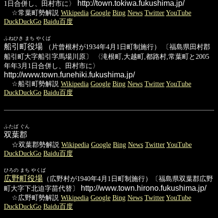
http://town.tokiwa.fukushima.jp/
1日合併し、田村市に〉
☆常葉町勢解説
Wikipedia
Google
Bing
News
Twitter
YouTube
DuckDuckGo
Baidu百度
ふねひき まち やくば
船引町役場
（片曾根村が1934年4月1日町制施行） 〔福島県田村郡
船引町大字船引字馬場川原〕 〈滝根町,大越町,都路村,常葉町と2005
年年3月1日合併し、田村市に〉
http://www.town.funehiki.fukushima.jp/
☆船引町勢解説
Wikipedia
Google
Bing
News
Twitter
YouTube
DuckDuckGo
Baidu百度
ふたば ぐん
双葉郡
☆双葉郡勢解説
Wikipedia
Google
Bing
News
Twitter
YouTube
DuckDuckGo
Baidu百度
ひろの まち やくば
広野町役場
（広野村が1940年4月1日町制施行）〔福島県双葉郡広野
http://www.town.hirono.fukushima.jp/
町大字下北迫字苗代替〕
☆広野町勢解説
Wikipedia
Google
Bing
News
Twitter
YouTube
DuckDuckGo
Baidu百度