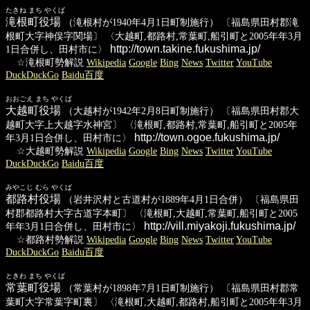
たきね まち やくば
滝根町役場
（滝根村が1940年4月1日町制施行） 〔福島県田村郡滝
根町大字神俣字関場〕 〈大越町,都路村,常葉町,船引町と2005年年3月
http://town.takine.fukushima.jp/
1日合併し、田村市に〉
☆滝根町勢解説
Wikipedia
Google
Bing
News
Twitter
YouTube
DuckDuckGo
Baidu百度
おおごえ まち やくば
大越町役場
（大越村が1942年2月8日町制施行） 〔福島県田村郡大
越町大字上大越字水神宮〕 〈滝根町,都路村,常葉町,船引町と2005年
http://town.ogoe.fukushima.jp/
年3月1日合併し、田村市に〉
☆大越町勢解説
Wikipedia
Google
Bing
News
Twitter
YouTube
DuckDuckGo
Baidu百度
みやこじ むら やくば
都路村役場
（岩井沢村と古道村が1889年4月1日合併） 〔福島県田
村郡都路村大字古道字本町〕 〈滝根町,大越町,常葉町,船引町と2005
http://vill.miyakoji.fukushima.jp/
年年3月1日合併し、田村市に〉
☆都路村勢解説
Wikipedia
Google
Bing
News
Twitter
YouTube
DuckDuckGo
Baidu百度
ときわ まち やくば
常葉町役場
（常葉村が1898年7月1日町制施行） 〔福島県田村郡常
葉町大字常葉字町裏〕 〈滝根町,大越町,都路村,船引町と2005年年3月