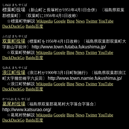
しねは まち やくば
標葉町役場
（新山町と長塚村が1951年4月1日合併） 〔福島県双葉
郡標葉町〕 〈双葉町に1956年4月1日改称〉
☆標葉町勢解説
Wikipedia
Google
Bing
News
Twitter
YouTube
DuckDuckGo
Baidu百度
ふたば まち やくば
双葉町役場
（標葉町を1956年4月1日改称）〔福島県双葉郡双葉町大
http://www.town.futaba.fukushima.jp/
字新山字前沖〕
☆双葉町勢解説
Wikipedia
Google
Bing
News
Twitter
YouTube
DuckDuckGo
Baidu百度
なみえ まち やくば
浪江町役場
（浪江村が1900年3月1日町制施行）〔福島県双葉郡浪江
http://www.town.namie.fukushima.jp/
町大字幾世橋字六反田〕
☆浪江町勢解説
Wikipedia
Google
Bing
News
Twitter
YouTube
DuckDuckGo
Baidu百度
かつらお むら やくば
葛尾村役場
〔福島県双葉郡葛尾村大字落合字落合〕
http://www.katsurao.org/
☆葛尾村勢解説
Wikipedia
Google
Bing
News
Twitter
YouTube
DuckDuckGo
Baidu百度