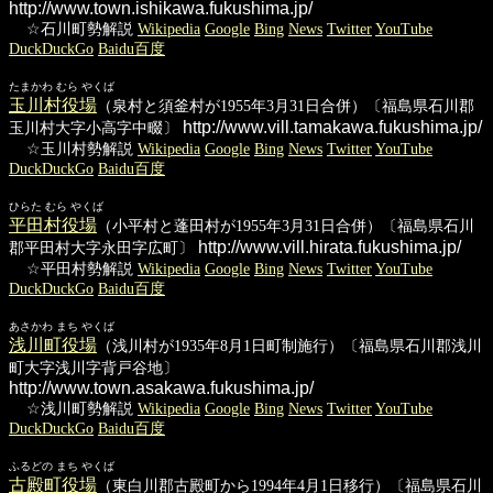
http://www.town.ishikawa.fukushima.jp/
☆石川町勢解説
Wikipedia
Google
Bing
News
Twitter
YouTube
DuckDuckGo
Baidu百度
たまかわ むら やくば
玉川村役場
（泉村と須釜村が1955年3月31日合併）〔福島県石川郡
http://www.vill.tamakawa.fukushima.jp/
玉川村大字小高字中畷〕
☆玉川村勢解説
Wikipedia
Google
Bing
News
Twitter
YouTube
DuckDuckGo
Baidu百度
ひらた むら やくば
平田村役場
（小平村と蓬田村が1955年3月31日合併）〔福島県石川
http://www.vill.hirata.fukushima.jp/
郡平田村大字永田字広町〕
☆平田村勢解説
Wikipedia
Google
Bing
News
Twitter
YouTube
DuckDuckGo
Baidu百度
あさかわ まち やくば
浅川町役場
（浅川村が1935年8月1日町制施行）〔福島県石川郡浅川
町大字浅川字背戸谷地〕
http://www.town.asakawa.fukushima.jp/
☆浅川町勢解説
Wikipedia
Google
Bing
News
Twitter
YouTube
DuckDuckGo
Baidu百度
ふるどの まち やくば
古殿町役場
（東白川郡古殿町から1994年4月1日移行）〔福島県石川