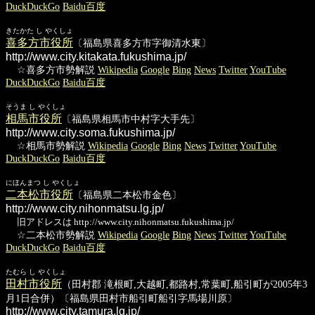
DuckDuckGo
Baidu百度
きたかた し やくしょ
喜多方市役所
〔福島県喜多方市字御清水東〕
http://www.city.kitakata.fukushima.jp/
☆喜多方市勢解説
Wikipedia
Google
Bing
News
Twitter
YouTube
DuckDuckGo
Baidu百度
そうま し やくしょ
相馬市役所
〔福島県相馬市中村字大手先〕
http://www.city.soma.fukushima.jp/
☆相馬市勢解説
Wikipedia
Google
Bing
News
Twitter
YouTube
DuckDuckGo
Baidu百度
にほんまつ し やくしょ
二本松市役所
〔福島県二本松市金色〕
http://www.city.nihonmatsu.lg.jp/
旧アドレスは http://www.city.nihonmatsu.fukushima.jp/
☆二本松市勢解説
Wikipedia
Google
Bing
News
Twitter
YouTube
DuckDuckGo
Baidu百度
たむら し やくしょ
田村市役所
（田村郡 滝根町,大越町,都路村,常葉町,船引町が2005年3
月1日合併）〔福島県田村市船引町船引字馬場川原〕
http://www.city.tamura.lg.jp/