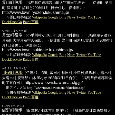
霊山町役場
〔福島県伊達郡霊山町大字掛田字段居〕 〈伊達町,梁川
町,保原町,月舘町と2006年1月1日合併し、伊達市に〉
http://www.town.ryozen.fukushima.jp/
☆霊山町勢解説
Wikipedia
Google
Bing
News
Twitter
YouTube
DuckDuckGo
Baidu百度
つきだて まち やくば
月舘町役場
（小手川村が1928年1月1日町制施行） 〔福島県伊達郡
月舘町大字月舘字久保田〕 〈伊達町,梁川町,保原町,霊山町と2006年1
月1日合併し、伊達市に〉
http://www.town.tsukidate.fukushima.jp/
☆月舘町勢解説
Wikipedia
Google
Bing
News
Twitter
YouTube
DuckDuckGo
Baidu百度
かわまた まち やくば
川俣町役場
（伊達郡 川俣町,富田村,福田村,小島村,飯坂村,小綱木村,
大綱木村,安達郡 山木屋村が1955年3月1日合併）〔福島県伊達郡川俣
http://www.town.kawamata.lg.jp/
町字五百田〕
旧アドレスは http://www.town.kawamata.fukushima.jp/
☆川俣町勢解説
Wikipedia
Google
Bing
News
Twitter
YouTube
DuckDuckGo
Baidu百度
いいの まち やくば
飯野町役場
（飯野村が1937年町制施行） 〔福島県伊達郡飯野町大