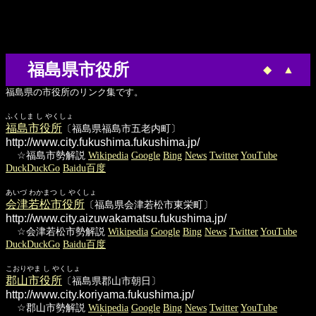
福島県市役所
◆
▲
福島県の市役所のリンク集です。
ふくしま し やくしょ
福島市役所
〔福島県福島市五老内町〕
http://www.city.fukushima.fukushima.jp/
☆福島市勢解説
Wikipedia
Google
Bing
News
Twitter
YouTube
DuckDuckGo
Baidu百度
あいづ わかまつ し やくしょ
会津若松市役所
〔福島県会津若松市東栄町〕
http://www.city.aizuwakamatsu.fukushima.jp/
☆会津若松市勢解説
Wikipedia
Google
Bing
News
Twitter
YouTube
DuckDuckGo
Baidu百度
こおりやま し やくしょ
郡山市役所
〔福島県郡山市朝日〕
http://www.city.koriyama.fukushima.jp/
☆郡山市勢解説
Wikipedia
Google
Bing
News
Twitter
YouTube