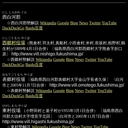
にし しらかわ ぐん
西白河郡
☆西白河郡勢解説
Wikipedia
Google
Bing
News
Twitter
YouTube
DuckDuckGo
Baidu百度
にしごう むら やくば
西郷村役場
（熊倉村,羽太村,真船村,小田倉村,米村,長坂村,柏野村,鶴
生村が1889年4月1日合併）〔福島県西白河郡西郷村大字熊倉字折口
http://www.vill.nishigo.fukushima.jp/
原〕
☆西郷村勢解説
Wikipedia
Google
Bing
News
Twitter
YouTube
DuckDuckGo
Baidu百度
おもてごう むら やくば
表郷村役場
〔福島県西白河郡表郷村大字金山字長者久保〕 〈白河
http://www.vill.omotego.fukushima.jp/
市と2005年11月7日合併〉
☆表郷村勢解説
Wikipedia
Google
Bing
News
Twitter
YouTube
DuckDuckGo
Baidu百度
ひがし むら やくば
東村役場
（小野田村と釜子村が1955年3月1日合併） 〔福島県西白
河郡大信村大字増見字北田〕 〈白河市と2005年11月7日合併〉
http://www.vill.higashi.fukushima.jp/
☆東村勢解説
Wikipedia
Google
Bing
News
Twitter
YouTube