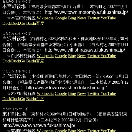
もとみや まち やくば
本宮町役場
〔福島県安達郡本宮町字万世〕 〈本宮町と2007年1月1
http://www.town.motomiya.fukushima.jp/
日合併し、本宮市に〉
☆本宮町勢解説
Wikipedia
Google
Bing
News
Twitter
YouTube
DuckDuckGo
Baidu百度
しらさわ むら やくば
白沢村役場
（白岩村と和木沢村の和田・糠沢地区が1955年4月30日
合併） 〔福島県安達郡白沢村糠沢字小田部〕 〈白沢村と2007年1月1
http://www.vill.shirasawa.fukushima.jp/
日合併し、本宮市に〉
☆白沢村勢解説
Wikipedia
Google
Bing
News
Twitter
YouTube
DuckDuckGo
Baidu百度
いわしろ まち やくば
岩代町役場
（小浜町,新殿町,旭村と、太田村の一部が1955年1月1日
合併） 〔福島県安達郡岩代町小浜字北月山〕 〈二本松市と2005年12
http://www.town.iwashiro.fukushima.jp/
月1日合併〉
☆岩代町勢解説
Wikipedia
Google
Bing
News
Twitter
YouTube
DuckDuckGo
Baidu百度
とうわ まち やくば
東和町役場
（東和村が1960年4月1日町制施行） 〔福島県安達郡東
和町針道字蔵下〕 〈二本松市と2005年12月1日合併〉
http://www.town.towa.fukushima.jp/
☆東和町勢解説
Wikipedia
Google
Bing
News
Twitter
YouTube