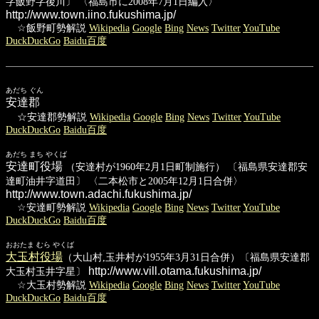
字飯野字後川〕 〈福島市に2008年7月1日編入〉
http://www.town.iino.fukushima.jp/
☆飯野町勢解説
Wikipedia
Google
Bing
News
Twitter
YouTube
DuckDuckGo
Baidu百度
あだち ぐん
安達郡
☆安達郡勢解説
Wikipedia
Google
Bing
News
Twitter
YouTube
DuckDuckGo
Baidu百度
あだち まち やくば
安達町役場
（安達村が1960年2月1日町制施行） 〔福島県安達郡安
達町油井字道田〕 〈二本松市と2005年12月1日合併〉
http://www.town.adachi.fukushima.jp/
☆安達町勢解説
Wikipedia
Google
Bing
News
Twitter
YouTube
DuckDuckGo
Baidu百度
おおたま むら やくば
大玉村役場
（大山村,玉井村が1955年3月31日合併）〔福島県安達郡
http://www.vill.otama.fukushima.jp/
大玉村玉井字星〕
☆大玉村勢解説
Wikipedia
Google
Bing
News
Twitter
YouTube
DuckDuckGo
Baidu百度