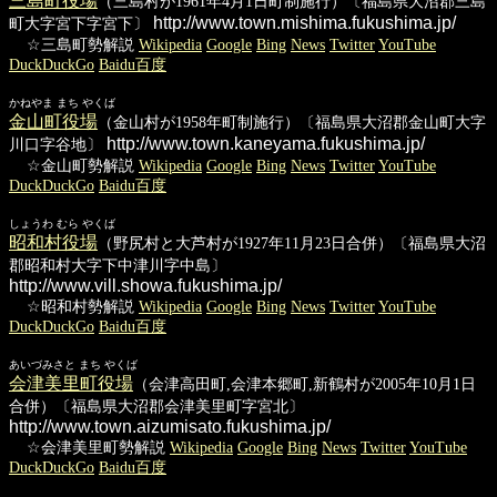
三島町役場
（三島村が1961年4月1日町制施行）〔福島県大沼郡三島
http://www.town.mishima.fukushima.jp/
町大字宮下字宮下〕
☆三島町勢解説
Wikipedia
Google
Bing
News
Twitter
YouTube
DuckDuckGo
Baidu百度
かねやま まち やくば
金山町役場
（金山村が1958年町制施行）〔福島県大沼郡金山町大字
http://www.town.kaneyama.fukushima.jp/
川口字谷地〕
☆金山町勢解説
Wikipedia
Google
Bing
News
Twitter
YouTube
DuckDuckGo
Baidu百度
しょうわ むら やくば
昭和村役場
（野尻村と大芦村が1927年11月23日合併）〔福島県大沼
郡昭和村大字下中津川字中島〕
http://www.vill.showa.fukushima.jp/
☆昭和村勢解説
Wikipedia
Google
Bing
News
Twitter
YouTube
DuckDuckGo
Baidu百度
あいづみさと まち やくば
会津美里町役場
（会津高田町,会津本郷町,新鶴村が2005年10月1日
合併）〔福島県大沼郡会津美里町字宮北〕
http://www.town.aizumisato.fukushima.jp/
☆会津美里町勢解説
Wikipedia
Google
Bing
News
Twitter
YouTube
DuckDuckGo
Baidu百度