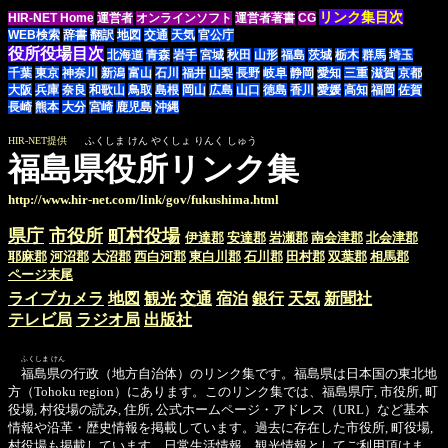
リンク集目次
HIR-NET Home
運営者
オンラインソフト
運営者著書
CG
WEB検索
辞書
翻訳
地図
交通
天気
官公庁
役所役場目次
北海道
青森
岩手
宮城
秋田
山形
福島
茨城
栃木
群馬
埼玉
千葉
東京
神奈川
新潟
富山
石川
福井
山梨
長野
岐阜
静岡
愛知
三重
滋賀
京都
大阪
兵庫
奈良
和歌山
鳥取
島根
岡山
広島
山口
徳島
香川
愛媛
高知
福岡
佐賀
長崎
熊本
大分
宮崎
鹿児島
沖縄
HIR-NET提供
ふくしま けん やくしょ りんく しゅう
福島県役所リンク集
http://www.hir-net.com/link/gov/fukushima.html
県庁
市役所
町村役場
伊達郡
安達郡
岩瀬郡
南会津郡
北会津郡
耶麻郡
河沼郡
大沼郡
西白河郡
東白川郡
石川郡
田村郡
双葉郡
相馬郡
ページ末尾
ライブカメラ
地図
観光
交通
宿泊
銀行
天気
新聞社
テレビ局
ラジオ局
出版社
ふくしま けん
福島県の行政（地方自治体）のリンク集です。福島県は日本国の東北地
方（Tohoku region）にあります。このリンク集では、福島県庁, 市役所, 町
役場, 村役場の読み, 住所, 公式ホームページ・アドレス（URL）など基本
情報や沿革・歴史情報を掲載しています。過去に存在した市役所, 町役場,
村役場も掲載しています。日常生活情報、観光情報としてご利用頂けま