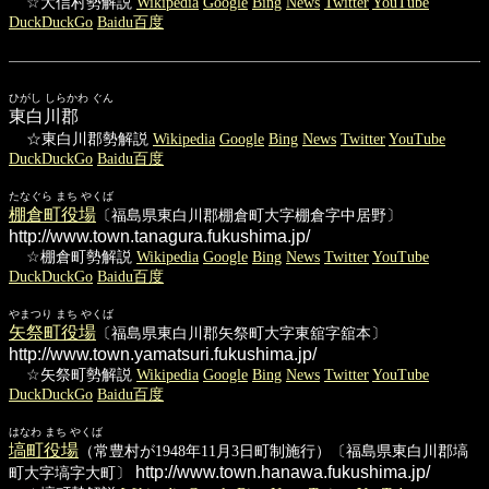
☆大信村勢解説
Wikipedia
Google
Bing
News
Twitter
YouTube
DuckDuckGo
Baidu百度
ひがし しらかわ ぐん
東白川郡
☆東白川郡勢解説
Wikipedia
Google
Bing
News
Twitter
YouTube
DuckDuckGo
Baidu百度
たなぐら まち やくば
棚倉町役場
〔福島県東白川郡棚倉町大字棚倉字中居野〕
http://www.town.tanagura.fukushima.jp/
☆棚倉町勢解説
Wikipedia
Google
Bing
News
Twitter
YouTube
DuckDuckGo
Baidu百度
やまつり まち やくば
矢祭町役場
〔福島県東白川郡矢祭町大字東舘字舘本〕
http://www.town.yamatsuri.fukushima.jp/
☆矢祭町勢解説
Wikipedia
Google
Bing
News
Twitter
YouTube
DuckDuckGo
Baidu百度
はなわ まち やくば
塙町役場
（常豊村が1948年11月3日町制施行）〔福島県東白川郡塙
http://www.town.hanawa.fukushima.jp/
町大字塙字大町〕