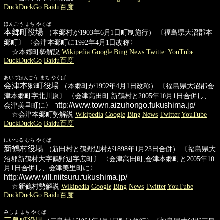
DuckDuckGo
Baidu百度
ほんごう まち やくば
本郷町役場
（本郷村が1903年6月1日町制施行） 〔福島県大沼郡本
郷町〕 〈会津本郷町に1992年4月1日改称〉
☆本郷町勢解説
Wikipedia
Google
Bing
News
Twitter
YouTube
DuckDuckGo
Baidu百度
あいづほんごう まち やくば
会津本郷町役場
（本郷町が1992年4月1日改称） 〔福島県大沼郡会
津本郷町字北川原〕 〈会津高田町,新鶴村と2005年10月1日合併し、
http://www.town.aizuhongo.fukushima.jp/
会津美里町に〉
☆会津本郷町勢解説
Wikipedia
Google
Bing
News
Twitter
YouTube
DuckDuckGo
Baidu百度
にいつる むら やくば
新鶴村役場
（新田村と鶴野辺村が1898年1月23日合併） 〔福島県大
沼郡新鶴村大字鶴野辺字広町〕 〈会津高田町,会津本郷町と2005年10
月1日合併し、会津美里町に〉
http://www.vill.niitsuru.fukushima.jp/
☆新鶴村勢解説
Wikipedia
Google
Bing
News
Twitter
YouTube
DuckDuckGo
Baidu百度
みしま まち やくば