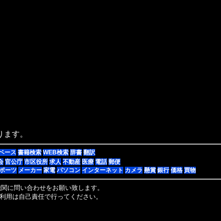
ります。
ベース
書籍検索
WEB検索
辞書
翻訳
会
官公庁
市区役所
求人
不動産
医療
電話
郵便
ポーツ
メーカー
家電
パソコン
インターネット
カメラ
懸賞
銀行
価格
買物
機関に問い合わせをお願い致します。
利用は自己責任で行ってください。