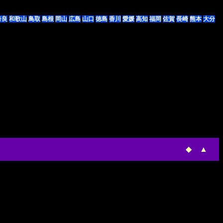
奈良
和歌山
鳥取
島根
岡山
広島
山口
徳島
香川
愛媛
高知
福岡
佐賀
長崎
熊本
大分
◆
▲