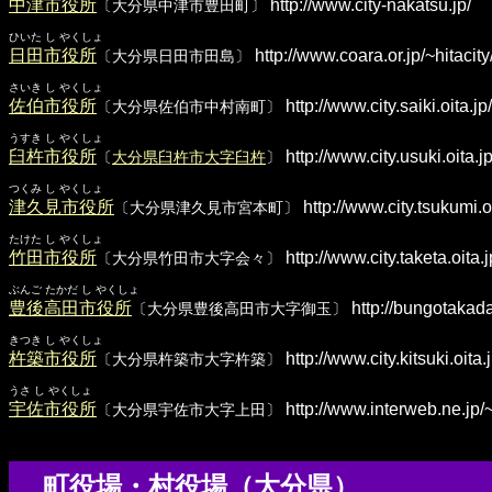
中津市役所
http://www.city-nakatsu.jp/
〔大分県中津市豊田町〕
ひいた し やくしょ
日田市役所
http://www.coara.or.jp/~hitacity
〔大分県日田市田島〕
さいき し やくしょ
佐伯市役所
http://www.city.saiki.oita.jp/
〔大分県佐伯市中村南町〕
うすき し やくしょ
臼杵市役所
http://www.city.usuki.oita.jp
〔
大分県臼杵市大字臼杵
〕
つくみ し やくしょ
津久見市役所
http://www.city.tsukumi.oi
〔大分県津久見市宮本町〕
たけた し やくしょ
竹田市役所
http://www.city.taketa.oita.j
〔大分県竹田市大字会々〕
ぶんご たかだ し やくしょ
豊後高田市役所
http://bungotakad
〔大分県豊後高田市大字御玉〕
きつき し やくしょ
杵築市役所
http://www.city.kitsuki.oita.j
〔大分県杵築市大字杵築〕
うさ し やくしょ
宇佐市役所
http://www.interweb.ne.jp/~
〔大分県宇佐市大字上田〕
町役場・村役場（大分県）