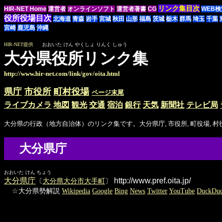
リンク集目次
HIR-NET Home
運営者
オンラインソフト
運営者著書
CG
WEB検
役所役場目次
北海道
青森
岩手
宮城
秋田
山形
福島
茨城
栃木
群馬
埼玉
千葉
宮崎
鹿児島
沖縄
HIR-NET提供
おおいた けん やくしょ りんく しゅう
大分県役所リンク集
http://www.hir-net.com/link/gov/oita.html
県庁
市役所
町村役場
ページ末尾
ライブカメラ
地図
観光
交通
宿泊
銀行
天気
新聞社
テレビ局
大分県の行政（地方自治体）のリンク集です。大分県庁, 市役所, 町役場,
大分県庁
おおいた けん ちょう
大分県庁
http://www.pref.oita.jp/
〔
大分県大分市大手町
〕
☆大分県勢解説
Wikipedia
Google
Bing
News
Twitter
YouTube
DuckDu