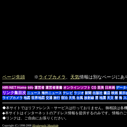
ページ先頭
※
ライブカメラ
、
天気
情報は別なページにあ
HIR-NET Home
Info
運営者
運営者著書
オンラインソフト
CG
里美
日本画
データ
リンク集目次
ニュース
海外ニュース
テレビ
ラジオ
新聞
出版社
書店
映画
展示
ライブカメラ
地図
世界地図
交通
旅行
宿泊
天気
台風
放射線
雲
地震
天文
暦
海
ス
◆本サイトではリファレンス・サービスは行っておりません。御相談は各
◆本サイトはインターネットのアドレス情報を提供するのみです。情報のご
◆リンクは、ご自由にお張りください。
Copyright (C) 1998-2008
Hirabayashi Masahide