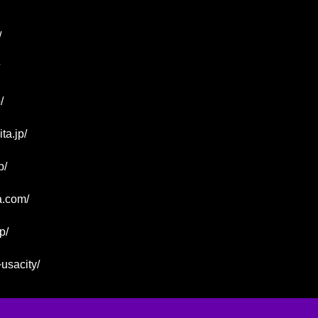
/
/
ta.jp/
p/
a.com/
p/
usacity/