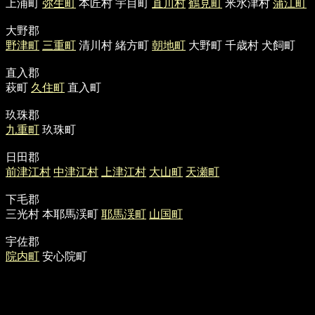
上浦町
弥生町
本匠村 宇目町
直川村
鶴見町
米水津村
蒲江町
大野郡
野津町
三重町
清川村 緒方町
朝地町
大野町 千歳村 犬飼町
直入郡
萩町
久住町
直入町
玖珠郡
九重町
玖珠町
日田郡
前津江村
中津江村
上津江村
大山町
天瀬町
下毛郡
三光村 本耶馬渓町
耶馬渓町
山国町
宇佐郡
院内町
安心院町