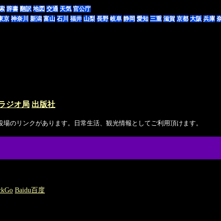
索
辞書
翻訳
地図
交通
天気
官公庁
東京
神奈川
新潟
富山
石川
福井
山梨
長野
岐阜
静岡
愛知
三重
滋賀
京都
大阪
兵庫
ラジオ局
出版社
 村役場のリンクがあります。日常生活、観光情報としてご利用頂けます。
ckGo
Baidu百度