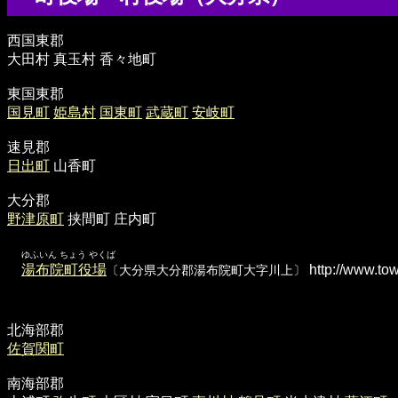
西国東郡
大田村 真玉村 香々地町
東国東郡
国見町
姫島村
国東町
武蔵町
安岐町
速見郡
日出町
山香町
大分郡
野津原町
挟間町 庄内町
ゆふいん ちょう やくば
湯布院町役場
http://www.town
〔大分県大分郡湯布院町大字川上〕
北海部郡
佐賀関町
南海部郡