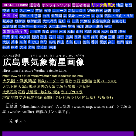
リンク集目次
HIR-NET Home
運営者
オンラインソフト
運営者著書
地震
地図
交通
天文
スポーツ
買物
医療
ニュース
新型コロナ
WEB検索
辞書
翻訳
天気目次
警報・注意報
台風
天気図
雲
気象レーダー
雷
水源
気温・風向・風速
紫外線
放射線
放射能雲
大気汚染
花粉
花
紅葉
気象台
航空気象台
気象会社
気象研究
気象データベース
天気出現率
空港
海洋
潮汐・潮流
宇宙
気象衛星(全国)
北海道
青森
岩手
宮城
秋田
山形
福島
茨城
栃木
群馬
埼玉
千葉
東京
神奈川
新潟
富山
石川
福井
山梨
長野
岐阜
静岡
愛知
三重
滋賀
京都
大阪
兵庫
奈良
和歌山
鳥取
島根
岡山
広島
山口
徳島
香川
愛媛
高知
福岡
佐賀
長崎
熊本
大分
宮崎
鹿児島
沖縄
HIR-NET提供 ひろしま けん きしょう えいせい がぞう
広島県気象衛星画像
Hiroshima Prefecture Weather Satellite Links
http://www.hir-net.com/link/weather/satellite/hiroshima.html
天気図・気象衛星
気象レーダー
雷
竜巻
水源
観測値
台風
ページ末尾
天気予報
天気出現率
過去の天気
気象台
警報・注意報
大気汚染
花粉
放射能・放射線
海洋
ライブカメラ
地震
地図
交通
観光
宿泊
新聞社
テレビ局
ラジオ局
出版社
役所
銀行
ひろしま けん
広島県
（Hiroshima Prefecture）の天気図（weather map, weather chart）と気象衛
星（weather satellite）画像のリンク集です。