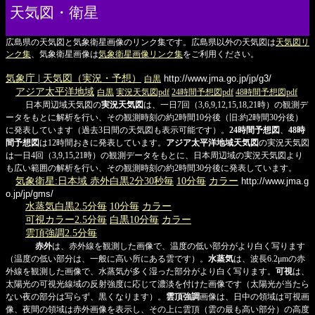
天気図・衛星
広島県の天気図と気象衛星画像のリンク集です。広島県以外の天気図は
天気図リ
ンク集
、気象衛星画像は
気象衛星画像リンク集
をご利用ください。
気象庁 | 天気図（実況・予想）
白黒
http://www.jma.go.jp/jp/g3/
アジア太平洋地域
白黒
実況天気図pdf
24時間予想図pdf
48時間予想図pdf
日本周辺域天気図の
実況天気図
は、一日7回（3,6,9,12,15,18,21時）の観測デ
ータをもとに解析を行い、その観測時刻の約2時間10分後（旧:約2時間30分後）
に発表しています（過去3日間の天気図も表示可能です）。
24時間予想図
、
48時
間予想図
は12時間おきに発表しています。
アジア太平洋地域天気図
の実況天気図
は一日4回（3,9,15,21時）の観測データをもとに、日本周辺域の実況天気図より
も広い範囲の解析を行い、その観測時刻の約2時間30分後に発表しています。
気象衛星:日本域 赤外白黒2分30秒毎
10分毎
カラー
http://www.jma.g
o.jp/jp/gms/
水蒸気白黒2.5分毎
10分毎
カラー
可視カラー2.5分毎
白黒10分毎
カラー
雲頂強調2.5分毎
赤外
は、赤外線を観測した画像で、温度の低い部分がより白く写ります
（温度の低い部分は、一般に高い所にある雲です）。
水蒸気
は、波長6.2μmの赤
外線を観測した画像で、水蒸気が多く湿った部分がより白く写ります。
可視
は、
太陽光の可視光線域の反射強度に応じて濃淡を付けた画像です（太陽光が当たら
ない夜の部分は写らず、黒くなります）。
雲頂強調
画像は、日中の領域は可視画
像、夜間の領域は赤外画像を表示し、その上に雲頂（雲の最も高い部分）の高度