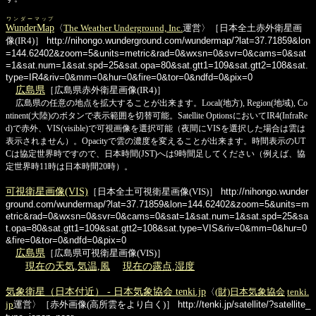
ワンダーマップ
WunderMap
〈
The Weather Underground, Inc.
運営〉［日本全土赤外衛星画
像(IR4)］
http://nihongo.wunderground.com/wundermap/?lat=37.71859&lon
=144.62402&zoom=5&units=metric&rad=0&wxsn=0&svr=0&cams=0&sat
=1&sat.num=1&sat.spd=25&sat.opa=80&sat.gtt1=109&sat.gtt2=108&sat.
type=IR4&riv=0&mm=0&hur=0&fire=0&tor=0&ndfd=0&pix=0
広島県
［広島県赤外衛星画像(IR4)］
広島県の任意の地点を拡大することが出来ます。Local(地方), Region(地域), Co
ntinent(大陸)のボタンで表示範囲を切替可能。Satellite OptionsにおいてIR4(InfraRe
d)で赤外、VIS(visible)で可視画像を選択可能（夜間にVISを選択した場合は雲は
表示されません）。Opacityで雲の濃度を変えることが出来ます。時間表示のUT
Cは協定世界時ですので、日本時間(JST)へは9時間足してください（例えば、協
定世界時11時は日本時間20時）。
可視衛星画像(VIS)
［日本全土可視衛星画像(VIS)］
http://nihongo.wunder
ground.com/wundermap/?lat=37.71859&lon=144.62402&zoom=5&units=m
etric&rad=0&wxsn=0&svr=0&cams=0&sat=1&sat.num=1&sat.spd=25&sa
t.opa=80&sat.gtt1=109&sat.gtt2=108&sat.type=VIS&riv=0&mm=0&hur=0
&fire=0&tor=0&ndfd=0&pix=0
広島県
［広島県可視衛星画像(VIS)］
現在の天気,気温,風
現在の露点,湿度
気象衛星（日本付近） - 日本気象協会 tenki.jp
〈
(財)日本気象協会
tenki.
jp
運営〉［赤外画像(高所雲をより白く)］
http://tenki.jp/satellite/?satellite_