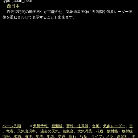
type=japan_near
西日本
過去12時間の動画再生が可能の他、気象衛星画像に天気図や気象レーダー画
像を重ね合わせて表示することも出来ます。
ページ先頭
※
天気予報
、
観測値
、
警報・注意報
、
台風
、
気象レーダー
、
雷
、
竜巻
、
天気出現率
、
過去の天気
、
気象台
、
大気汚染
、
花粉
、
放射能・放射線
情報
、
水源
、
海洋
、
地震
、
地図
、
交通
、
銀行
、
役所
、
ライブカメラ
、
新聞社
、
テ