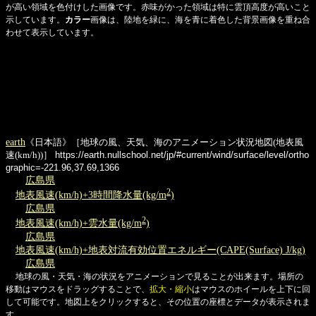
が高い領域を色付けした画像です。赤味がかった領域は特に雲頂高度が高いこと
示しています。
カラー
画像は、陸地を緑に、海を青に着色した背景画像を重ね合
わせて表示しています。
earth
《日本語》［地球の風、天気、海のアニメーション状況地図(地表風
速(km/h))］
https://earth.nullschool.net/jp/#current/wind/surface/level/ortho
graphic=-221.96,37.69,1366
広島県
2
地表風速(km/h)+3時間降水量(kg/m
)
広島県
2
地表風速(km/h)+雲水量(kg/m
)
広島県
地表風速(km/h)+地表対流有効位置エネルギー(CAPE(Surface) J/kg)
広島県
地球の風・天気・海の状況をアニメーションで見ることが出来ます。場所の
移動はマウスをドラッグすることで、
拡大・縮小
はマウスのホイールを上下に回
して可能です。地図上をクリックすると、その位置の座標とデータが表示されま
す。