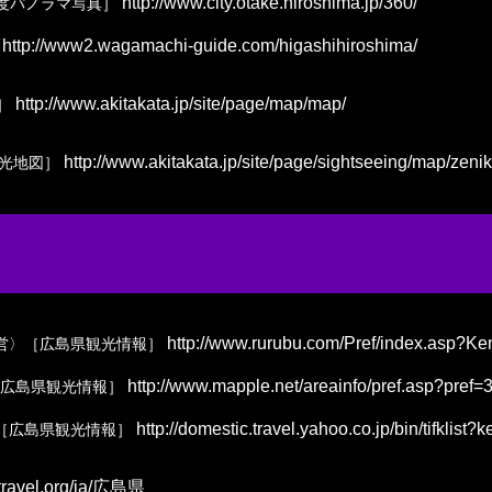
http://www.city.otake.hiroshima.jp/360/
0度パノラマ写真］
http://www2.wagamachi-guide.com/higashihiroshima/
http://www.akitakata.jp/site/page/map/map/
］
http://www.akitakata.jp/site/page/sightseeing/map/zenik
光地図］
http://www.rurubu.com/Pref/index.asp?
営〉［広島県観光情報］
http://www.mapple.net/areainfo/pref.asp?pref=
広島県観光情報］
http://domestic.travel.yahoo.co.jp/bin/tifklist?
［広島県観光情報］
kitravel.org/ja/広島県