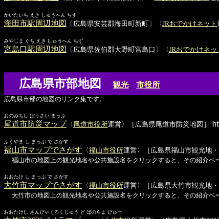
かいたいち えき しゅうへん ちず
海田市駅周辺地図
〔広島県安芸郡海田町新町〕〈
JRおでかけネット
みやじま ぐち えき しゅうへん ちず
宮島口駅周辺地図
〔広島県佐伯郡大野町宮島口〕〈
JRおでかけネッ
広島県市部地図
観光
市役所
広島県市部の地図のリンク集です。
おのみちし ぼうさい まっぷ
尾道市防災マップ
ht
〈
尾道市役所
運営〉［広島県尾道市防災地図］
ふくやま し まっぷ で さがす
福山市マップでさがす
〈
福山市役所
運営〉［広島県福山市観光地・
福山市の地図上の観光地名や公共施設名をクリックすると、その紹介ペ
おおたけ し まっぷ で さがす
大竹市マップでさがす
〈
福山市役所
運営〉［広島県大竹市観光地・
大竹市の地図上の観光地名や公共施設名をクリックすると、その紹介ペ
おおたけし さんびゃくろくじゅう ど ばのらま びゅー