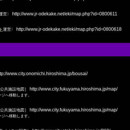
http://www.jr-odekake.net/eki/map.php?id=0800611
運営〉
http://www.jr-odekake.net/eki/map.php?id=0800618
ト
運営〉
tp://www.city.onomichi.hiroshima.jp/bousai/
http://www.city.fukuyama.hiroshima.jp/map/
公共施設地図］
ージへ移動します。
http://www.city.fukuyama.hiroshima.jp/map/
公共施設地図］
ージへ移動します。