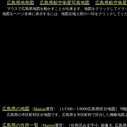
広島県地形図
広島県航空衛星写真地図
広島県航空衛星
マウスで広島県地図を動かすことが出来ます。地図をクリックしてドラ
地図をページ全体に表示するには、地図左端上部の<<印をクリックしてく
広島県の地図
htt
〈
Mapion
運営〉［1/1500～1/8000広島県区分地図］
広島県の市区町村区分地図です。広島県を市区町村で区分した概略地図
広島県の住所一覧
〈
Mapion
運営〉［住所読み文字小, 画像大, 広島