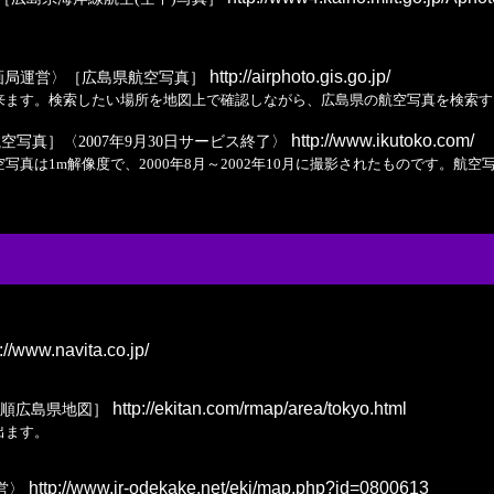
http://airphoto.gis.go.jp/
画局運営〉［広島県航空写真］
来ます。検索したい場所を地図上で確認しながら、広島県の航空写真を検索す
http://www.ikutoko.com/
航空写真］〈2007年9月30日サービス終了〉
1m解像度で、2000年8月～2002年10月に撮影されたものです。航空写真の
://www.navita.co.jp/
http://ekitan.com/rmap/area/tokyo.html
順広島県地図］
出ます。
http://www.jr-odekake.net/eki/map.php?id=0800613
営〉