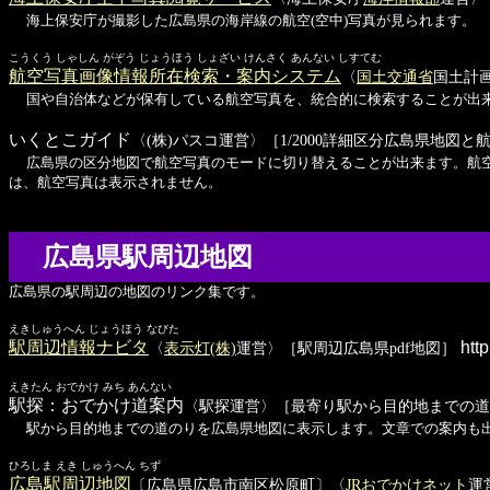
海上保安庁が撮影した広島県の海岸線の航空(空中)写真が見られます。
こうくう しゃしん がぞう じょうほう しょざい けんさく あんない しすてむ
航空写真画像情報所在検索・案内システム
〈
国土交通省
国土計
国や自治体などが保有している航空写真を、統合的に検索することが出
いくとこガイド
〈(株)パスコ運営〉［1/2000詳細区分広島県地図と
広島県の区分地図で航空写真のモードに切り替えることが出来ます。航空写真は
は、航空写真は表示されません。
広島県駅周辺地図
広島県の駅周辺の地図のリンク集です。
えきしゅうへん じょうほう なびた
駅周辺情報ナビタ
http
〈
表示灯(株)
運営〉［駅周辺広島県pdf地図］
えきたん おでかけ みち あんない
駅探：おでかけ道案内
〈駅探運営〉［最寄り駅から目的地までの道
駅から目的地までの道のりを広島県地図に表示します。文章での案内も
ひろしま えき しゅうへん ちず
広島駅周辺地図
〔広島県広島市南区松原町〕〈
JRおでかけネット
運