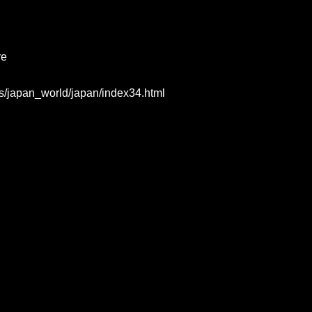
re
ics/japan_world/japan/index34.html