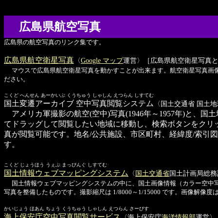
広島県航空写真
広島県の航空写真のリンク集です。
広島県航空衛星写真
〈
Google マップ
運営〉［広島県航空衛星写真
マウスで広島県航空衛星写真を動かすことが出来ます。航空衛星写真画
ださい。
こくど へんせん あーかいぶ くうちゅう しゃしん えつらん しすてむ
国土変遷アーカイブ 空中写真閲覧システム
〈国土交通省 国土地
アメリカ軍撮影の航空(空中)写真(1946年～1957年)と、
てドラッグして閲覧したい地域に移動し、検索ボタンをクリック
真が閲覧可能です。地名/公共施設、市区町村、経緯度/索引図、撮影作
す。
こくど じょうほう うぇぶ まっぴんぐ しすてむ
国土情報ウェブマッピングシステム
〈
国土交通省
国土計画局総務
国土情報ウェブマッピングシステムの中に、国土画像情報（カラー空中写真
写真を整備したものです。撮影縮尺は 1/8000～1/15000 です。画像解像度は 400
かいじょう ほあん ちょう くうちゅう しゃしん えつらん さーびす
海上保安庁空中写真閲覧サービス
〈海上保安庁
海洋情報部
運営〉