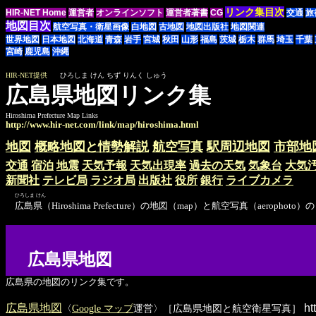
リンク集目次
HIR-NET Home
運営者
オンラインソフト
運営者著書
CG
交通
旅
地図目次
航空写真・衛星画像
白地図
古地図
地図出版社
地図関連
世界地図
日本地図
北海道
青森
岩手
宮城
秋田
山形
福島
茨城
栃木
群馬
埼玉
千葉
宮崎
鹿児島
沖縄
HIR-NET提供
ひろしま けん ちず りんく しゅう
広島県地図リンク集
Hiroshima Prefecture Map Links
http://www.hir-net.com/link/map/hiroshima.html
地図
概略地図と情勢解説
航空写真
駅周辺地図
市部地
交通
宿泊
地震
天気予報
天気出現率
過去の天気
気象台
大気
新聞社
テレビ局
ラジオ局
出版社
役所
銀行
ライブカメラ
ひろしま けん
広島県（Hiroshima Prefecture）の地図（map）と航空写真（aerop
広島県地図
広島県の地図のリンク集です。
広島県地図
ht
〈
Google マップ
運営〉［広島県地図と航空衛星写真］