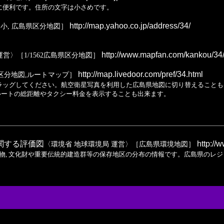
に便利です。住所の文字は小さめです。
http://map.yahoo.co.jp/address/34/
小, 広島県区分地図］
http://www.mapfan.com/kankou/34/
運営〉［1/1562広島県区分地図］
http://map.livedoor.com/pref/34.html
島県区分地図,ルートマップ］
ラッグしてください。航空衛星写真を利用した広島県地図に切り替えることも
ルートの総距離やタクシー料金を表示することも出来ます。
関する評価図
http://w
〈環境省 地球環境局 運営〉［広島県環境地図］
, 文化財や重要伝統的建造群等の保存地区の分布の情報です。広島県のレジャー