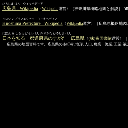
ひろしま けん ウィキペディア
広島県 - Wikipedia
ht
〈
Wikipedia
運営〉［神奈川県概略地図と解説］
ヒロシマ プリフェクチャ ウィキペディア
Hiroshima Prefecture - Wikipedia
〈
Wikipedia
運営〉［広島県概略地図
にほん を しる とどうふけん の すがた ひろしま けん
日本を知る 都道府県のすがた 広島県
〈
(株)帝国書院
運営〉［
広島県の地図資料です。広島県の市町村, 地形, 人口, 農業・漁業, 工業,