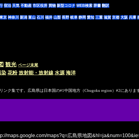
行
宿泊
天気
不動産
市区役所
買物
新型コロナ
WEB検索
辞書
翻訳
東京
神奈川
新潟
富山
石川
福井
山梨
長野
岐阜
静岡
愛知
三重
滋賀
京都
大阪
兵庫
図
観光
ページ末尾
汚染
花粉
放射能・放射線
水源
海洋
hoto）のリンク集です。広島県は日本国の#1中国地方（Chugoku region）#2に
tp://maps.google.com/maps?q=広島県地図&hl=ja&num=100&