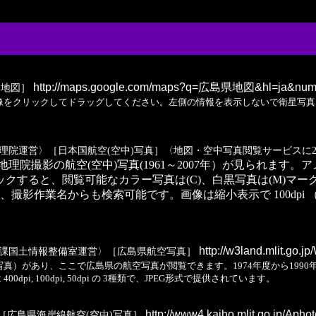
http://maps.google.com/maps?q=広島県地図&hl=ja&nu
と地図］
像をクリックしてドラッグしてください。左側の情報を表示しないで衛星写真
理院運営〉［日本国航空(空中)写真］〈地図・空中写真閲覧サービスに2
国土地理院撮影の航空(空中)写真(1961～2007年）が見られ
すると、閲覧可能なカラー写真は(C)、白黒写真は(M)マー
業名からも検索可能です。画像は縮小表示で 100dpi （10KB～
http://w3land.mlit.go.j
課国土情報整備室運営〉［広島県航空写真］
）があり、ここで広島県の航空写真が閲覧できます。1974年度から1990
dpi, 100dpi, 50dpi の 3種類で、JPEG形式で提供されています。
http://www4.kaiho.mlit.go.jp/Apho
［広島県海岸線航空(空中)写真］