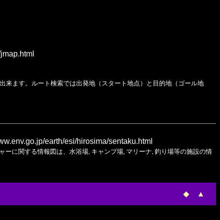
jmap.html
出来ます。ルート検索では出発地（スタート地点）と目的地（ゴール地
ww.env.go.jp/earth/esi/hirosima/sentaku.html
に関する情報図は、水浴場, キャンプ場, マリーナ, 釣り場等の施設の情
◆
▲