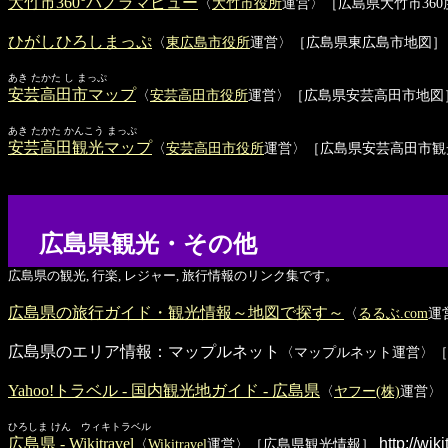
大竹市360°パノラマビュー
〈
大竹市役所
運営〉［広島県大竹市36
ひがしひろしまっぷ
〈
東広島市役所
運営〉［広島県東広島市地図］
あき たかた し まっぷ
安芸高田市マップ
〈
安芸高田市役所
運営〉［広島県安芸高田市地図
あき たかた かんこう まっぷ
安芸高田観光マップ
〈
安芸高田市役所
運営〉［広島県安芸高田市観
広島県観光・その他
広島県の観光, 行楽, レジャー, 旅行情報のリンク集です。
広島県の旅行ガイド・観光情報～地図で探す～
〈
るるぶ.com
運
広島県のエリア情報：マップルネット
〈マップルネット運営〉［
Yahoo!トラベル - 国内観光地ガイド - 広島県
〈
ヤフー(株)
運営〉
ひろしま けん ウィキトラベル
広島県 - Wikitravel
http://wi
〈
Wikitravel
運営〉［広島県観光情報］