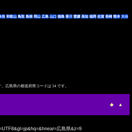
奈良
和歌山
鳥取
島根
岡山
広島
山口
徳島
香川
愛媛
高知
福岡
佐賀
長崎
熊本
大分
あります。広島県の都道府県コードは 34 です。
◆
▲
ie=UTF8&gl=jp&hq=&hnear=広島県&z=9