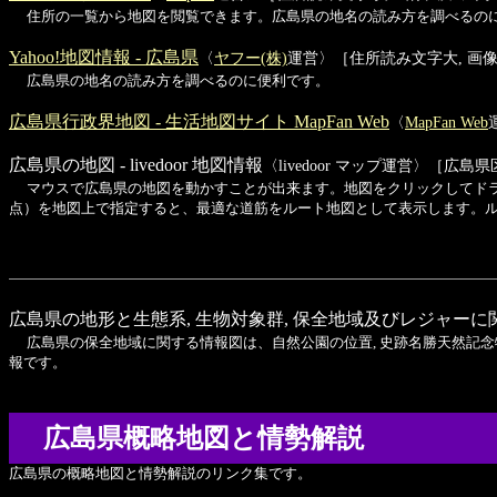
住所の一覧から地図を閲覧できます。広島県の地名の読み方を調べるの
Yahoo!地図情報 - 広島県
〈
ヤフー(株)
運営〉［住所読み文字大, 画像
広島県の地名の読み方を調べるのに便利です。
広島県行政界地図 - 生活地図サイト MapFan Web
〈
MapFan Web
広島県の地図 - livedoor 地図情報
〈livedoor マップ運営〉［広
マウスで広島県の地図を動かすことが出来ます。地図をクリックしてド
点）を地図上で指定すると、最適な道筋をルート地図として表示します。
広島県の地形と生態系, 生物対象群, 保全地域及びレジャーに
広島県の保全地域に関する情報図は、自然公園の位置, 史跡名勝天然記念物
報です。
広島県概略地図と情勢解説
広島県の概略地図と情勢解説のリンク集です。