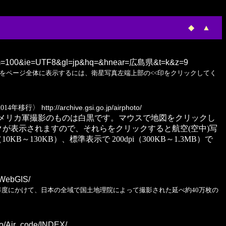
◆
▲
m=100&ie=UTF8&gl=jp&hq=&hnear=広島県&t=k&z=9
をページ全体に表示するには、衛星写真左端上部の<<印をクリックしてく
014年移行〉
http://archive.gsi.go.jp/airphoto/
ます。アメリカ軍撮影のものは白黒です。マウスで地図をクリックし
クが表示されますので、それらをクリックすると航空(空中)写
130KB）、標準表示で 200dpi（300KB～1.3MB）で
p/WebGIS/
年度にかけて、日本の全域で国土地理院によって撮影された延べ約40万枚の
to/Air_code/INDEX/