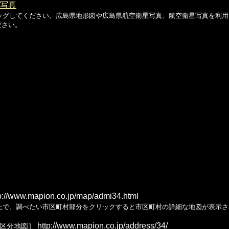
写真
ッグしてください。広島県地形図や広島県航空衛星写真、航空衛星写真を利用
ださい。
p://www.mapion.co.jp/map/admi34.html
上で、調べたい市区町村部分をクリックすると市区町村の詳細な地図が表示さ
http://www.mapion.co.jp/address/34/
県区分地図］